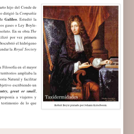
arto hijo del Conde de
po dirigió la
Compañía
Galileo
 de
. Estudió la
los gases o Ley Boyle-
bsoluto. En su obra
The
ilizó por vez primera
 Descubrió el hidrógeno
fundar la
Royal Society
la
F
ilosofía en el mayor
erritorios ampliaba la
oria Natural y facilitar
objetivo escribiendo
un
ntry, great or small
,
 proponía a v
iaje
ros y
 testimonio de lo que
Robert Boyle pintado por Johann Kerseboom.