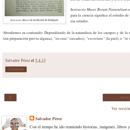
Instructio Musei Rerum Naturalium
co
para la ciencia significa el estudio de
Instructio Mu
sei
en la edición de Erlangen.
ese estudio.
Abordemos
su
contenido.
Dependiendo de la naturaleza de los cuerpos y de la 
(sin preparación previa alguna),
“siccata”
(
secados)
,
“excoriata”
(la piel), o
“in 
Salvador Pérez
el
5.4.13
Compartir
‹
Inicio
Ver versió
Salvador Pérez
Con el tiempo he ido reuniendo historias, imágenes, libros y