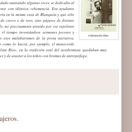
ndado tanteando algunas veces, se dedicaba al
mente con idéntica vehemencia. Era ayudante
ria en la misma casa de Blanquita y que sólo
e ciervo o de toro, sino pájaros de distinto
o, no precisamente atraído por ese repelente
 el tiempo inventándose sermones jocosos y
Cubiert
a del libro.
o esos malabarismos de la prosa narrativa,
o como lo hacen, por ejemplo, el monocorde
lián Ríos-, en la tradición oral del taxidermista quedaban muy
nes y de asustar a los niños con bromas de antropófago.
ajeros.