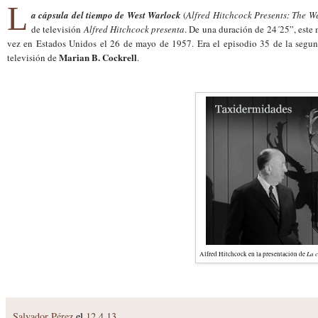
L
a cápsula del tiempo de West Warlock
(
Alfred Hitchcock Presents: The W
de televisión
Alfred Hitchcock presenta
. De una duración de 24´25”, este
vez en Estados Unidos el 26 de mayo de 1957. Era el episodio 35 de la segun
Marian B. Cockrell
televisión de
.
La 
Alfred Hitchcock en la presentación de
Salvador Pérez
el
12.4.13