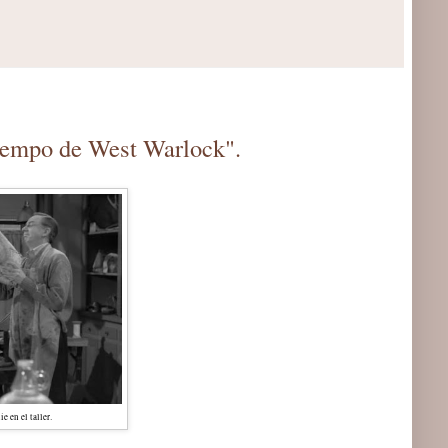
tiempo de West Warlock".
e en el taller.