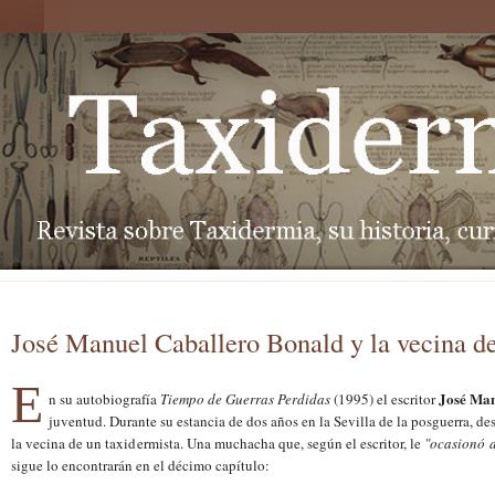
José Manuel Caballero Bonald y la vecina de
E
José Man
n su autobiografía
Tiempo de Guerras Perdidas
(1995) el escritor
juventud.
Durante
su estancia de dos años en la Sevilla de la posguerra, des
la
vecina
de un taxid
ermista
. U
na muchacha que, según el escritor, le
"ocasionó a
sigue
lo encontr
ará
n
en el décimo capítulo: