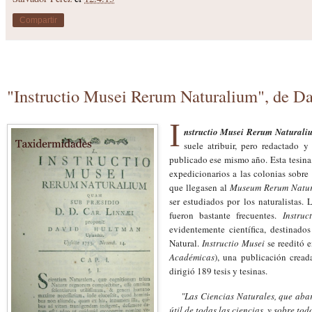
Compartir
"Instructio Musei Rerum Naturalium", de D
I
nstructio Musei Rerum Naturali
suele atribuir, pero redactado 
publicado ese mismo año. Esta tesina, 
expedicionarios a las colonias sobre
que llegasen al
Museum Rerum Natu
ser estudiados por los naturalistas. 
fueron bastante frecuentes.
Instruc
evidentemente científica, destinados
Natural.
Instructio Musei
se reeditó 
Académicas
), una publicación cread
dirigió 189 tesis y tesinas.
"La
s C
iencias
N
aturales, que abar
útil de todas las ciencias, y sobre t