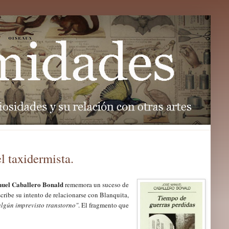
l taxidermista.
uel Caballero Bonald
rememora un suceso de
cribe su intento de relaci
onarse
con Blanquita,
lgún imprevisto transtorno"
. El fragmento que