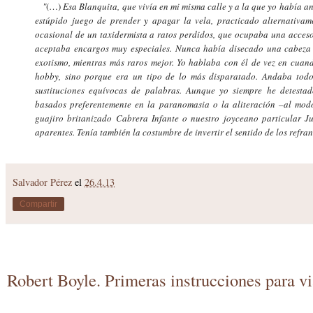
"
(…)
Esa Blanquita, que vivía en mi misma calle y a la que yo había a
estúpido juego de prender y apagar la vela, practicado alternativa
ocasional de un taxidermista a ratos perdidos, que ocupaba una acceso
aceptaba encargos muy especiales. Nunca había disecado una cabeza d
exotismo, mientras más raros mejor. Yo hablaba con él de vez en cuand
hobby, sino porque era un tipo de lo más disparatado. Andaba todo
sustituciones equívocas de palabras. Aunque yo siempre he detestad
basados preferentemente en la paranomasia o la aliteración –al mod
guajiro britanizado Cabrera Infante o nuestro joyceano particular Ju
aparentes. Tenía también la costumbre de invertir el sentido de los refra
Salvador Pérez
el
26.4.13
Compartir
Robert Boyle. Primeras instrucciones para vi