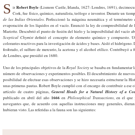
S
Robert Boyle
ir
(Lismore Castle, Irlanda, 1627- Londres, 1691), decimocu
Cork, fue físico, químico, naturalista, teólogo e inventor. Durante un tiem
de las Indias Orientales
. Perfeccionó la máquina neumática y el termómetro
evaporación de los líquidos en el vacío. Enunció la ley de compresibilidad de 
Mariotte. Descubrió el punto de fusión del hielo y la imposibilidad del vacío a
Sceptical Chymist
definió el concepto de elemento químico y compuesto. Ut
colorantes reactivos para la investigación de ácidos y bases. Aisló el hidrógeno.
fosforado, el sulfuro de mercurio, la acetona y el alcohol etílico. Contribuyó a 
de Londres, que presidió en 1680.
Uno de los principales objetivos de la
Royal Society
se basaba en fund
amentar 
número de observaciones y experimentos posibles. El descubrimiento de nuevos t
posibilidad de efectuar esas observaciones y se hizo necesaria estructurar la Hist
unas primeras pautas. Robert Boyle cumplió con e
l
encargo de contribuir a ese 
artículo de cuatro páginas,
General Heads for a Natural History of a Cou
1666
publicado en abril del año
en
Philosophical Transactions
, en el que
navegantes que, de acuer
do con aquella
s instrucciones muy
generales,
dieran
hubieran
visto.
L
as referidas a
la fauna son las siguientes: