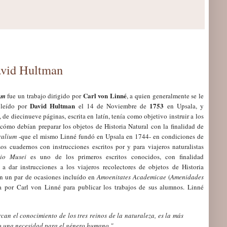
avid Hultman
Carl von Linné
um
fue un trabajo dirigido por
, a quien generalmente se le
David Hultman
1753
y leído por
el 14 de Noviembre de
en Upsala, y
de diecinueve páginas, escrita en latín, tenía como objetivo instruir a los
 cómo debían preparar los objetos de Historia Natural con la finalidad de
ralium
-que el mismo Linné fundó en Upsala en 1744- en condiciones de
Los cuadernos con instrucciones escritos por y para viajeros naturalistas
tio Musei
es uno de los primeros escritos conocidos, con finalidad
 a dar instrucciones a los viajeros recolectores de objetos de Historia
en un par de ocasiones incluíd
o
en
Amoenitates Academicae
(
Amenidades
a por Carl von Linné para publicar los trabajos de sus alumnos. Linné
can el conocimiento de los tres reinos de la naturaleza, es la más
odo una necesidad para el género humano."