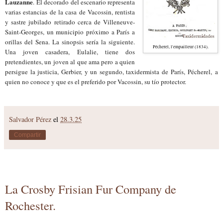
Lauzanne
.
El decorado del escenario representa
varias estancias de la casa de Vacossin, rentista
y sastre jubilado retirado cerca de Villeneuve-
Saint-Georges, un municipio próximo a París a
orillas del Sena. La sinopsis sería la siguiente.
Pécherel, l'empailleur (1834).
Una joven casadera, Eulalie, tiene dos
pretendientes, un joven al que ama pero a quien
persigue la justicia, Gerbier, y un segundo, taxidermista de París,
Pécherel,
a
quien no conoce y que es el preferido por Vacossin, su tío protector.
Salvador Pérez
el
28.3.25
Compartir
La Crosby Frisian Fur Company de
Rochester.