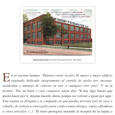
Crosby Frisian Fur Co.
Tarjeta postal de
de 1911.
E
n el anverso leemos:
"Déjenos curtir su piel. El mayor y mejor edificio
equipado dedicado íntegramente al curtido de pieles por encargo,
taxidermia y montaje de cabezas en este o cualquier otro país"
. Y en el
reverso:
"Fue un buen y viejo cuáquero quien dijo:
'Si hay algo bueno que
pueda hacer por tí, déjame hacerlo ahora, porque no volveré a pasar por aquí.'
Esta tarjeta va dirigida a tí, confiando en que puedas precisar piel de vaca o
caballo, de ternera u otras pieles para confeccionar abrigos, capas, alfombras
u otros artículos.
(...)
"
. El texto proseguía instando al receptor de la tarjeta a