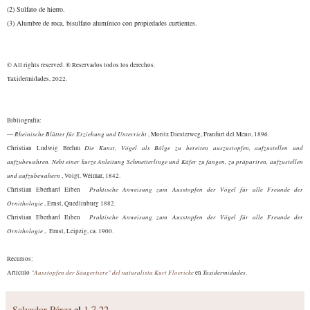
(2)
Sulfato de hierro.
(3) Alumbre de roca, bisulfato alumínico con propiedades curtientes.
© All rights reserved. ® Reservados todos los derechos.
Taxidermidades, 2022.
Bibliografía:
Rheinische Blätter für Erziehung und Unterricht
---
, Moritz Diesterweg, Franfurt del Meno, 1896.
Die Kunst, Vögel als Bälge zu bereiten auszustopfen, aufzustellen und
Christian Ludwig Brehm
aufzubewahren. Nebt einer kurze Anleitung Schmetterlinge und Käfer zu fangen, zu präpariren, aufzustellen
und aufzubewahern
, Voigt. Weimar, 1842.
Praktische Anweisung zum Ausstopfen der Vögel für alle Freunde der
Christian Eberhard Eiben
Ornithologie
, Ernst, Quedlinburg 1882.
Praktische Anweisung zum Ausstopfen der Vögel für alle Freunde der
Christian Eberhard Eiben
Ornithologie
, Ernst, Leipzig, ca. 1900.
Recursos:
"Ausstopfen der Säugertiere" del naturalista Kurt Floericke
Taxidermidades
Artículo
en
.
Salvador Pérez
el
1.7.22