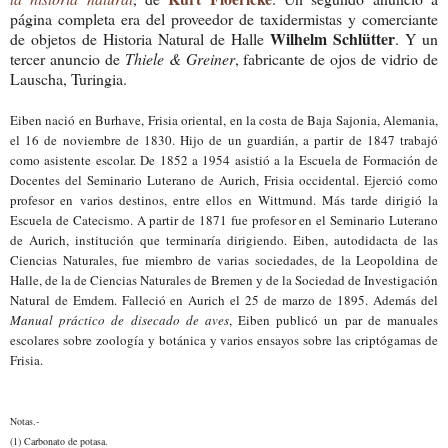
página completa era del proveedor de taxidermistas y comerciante
Wilhelm Schlütter
de objetos de Historia Natural de Halle
. Y un
tercer anuncio de
Thiele & Greiner
, fabricante de ojos de vidrio de
Lauscha, Turingia.
Eiben nació en Burhave, Frisia oriental, en la costa de Baja Sajonia, Alemania,
el 16 de noviembre de 1830. Hijo de un guardián, a partir de 1847 trabajó
como asistente escolar. De 1852 a 1954 asistió a la Escuela de Formación de
Docentes del Seminario Luterano de Aurich, Frisia occidental. Ejerció como
profesor en varios destinos, entre ellos en Wittmund. Más tarde dirigió la
Escuela de Catecismo. A partir de 1871 fue profesor en el Seminario Luterano
de Aurich, institución que terminaría dirigiendo. Eiben, autodidacta de las
Ciencias Naturales, fue miembro de varias sociedades, de la Leopoldina de
Halle, de la de Ciencias Naturales de Bremen y de la Sociedad de Investigación
Natural de Emdem. Falleció en Aurich el 25 de marzo de 1895. Además del
Manual práctico de disecado de aves
, Eiben publicó un par de manuales
escolares sobre zoología y botánica y varios ensayos sobre las criptógamas de
Frisia.
Notas.-
(1)
Carbonato de potasa.