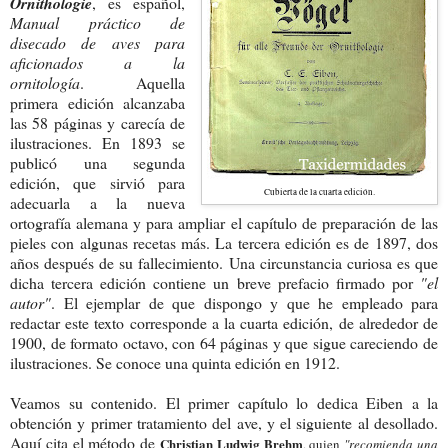
Ornithologie
, es español,
Manual práctico de
disecado de aves para
aficionados a la
ornitología
. Aquella
primera edición alcanzaba
las 58 páginas y carecía de
ilustraciones.
En 1893 se
publicó una segunda
edición, que sirvió para
Cubierta de la cuarta edición.
adecuarla a la nueva
ortografía alemana y para ampliar el capítulo de preparación de las
pieles con algunas recetas más. La tercera edición es de 1897, dos
años después de su fallecimiento. Una circunstancia curiosa es que
dicha tercera edición contiene un breve prefacio firmado por
"el
autor"
.
El ejemplar de que dispongo y que he empleado para
redactar este texto corresponde a la cuarta edición, de alrededor de
1900, de formato octavo, con 64 páginas y que sigue careciendo de
ilustraciones. Se conoce una quinta edición en 1912.
Veamos su contenido. El primer capítulo lo dedica Eiben a la
obtención y primer tratamiento del ave, y el siguiente al desollado.
Aquí cita el método de
Christian Ludwig Brehm
, quien
"recomienda una