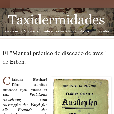
El "Manual práctico de disecado de aves"
de Eiben.
C
hristian Eberhard
Eiben
, naturalista
aficionado sajón, publicó en
Praktische
1882
Anweisung zum
Ausstopfen der Vögel für
alle Freunde der