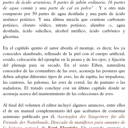
partes de ácido arsenioso, 8 partes de jabón ordinario, 16 partes
de agua común y una parte de cal en polvo"
. Y a otro más
compuesto por 50 partes de agua destilada y una parte de ácido
arsénico potásico. Y una última mezcla que contiene carbonato
potásico, cloruro sódico, nitrato potásico, alumbre
, agua
(3)
destilada, ácido salicílico, alcohol metílico, ácido carbónico y
glicerina.
En el capítulo quinto el autor aborda el montaje, es decir, los ya
conocidos alambrado, rellenado de la piel con el cuerpo artificial,
cosido, colocación del ejemplar en la peana y de los ojos, y fijación
del plumaje para su secado. En el sexto Eiben, naturalista
conocedor de las costumbres de las aves, aconseja las posturas que
deben adoptar diferentes tipos de aves, las de rapiña, las trepadoras,
las cantoras, las palomas, las aves de corral, las de pantano o las
nadadoras.
El tratado concluye con un último capítulo donde se
aconseja acerca del mantenimiento de las colecciones de aves.
Al final del volumen el editor incluyó algunos anuncios, entre ellos
el de un manual complementario del que acabamos de comentar
asimismo publicado por él,
Ausstopfen der Säugertiere für alle
Freunde der Naturkunde
,
Disecado de mamíferos para amantes de
Kurt Floericke
la historia natural
, de
. Un segundo anuncio a