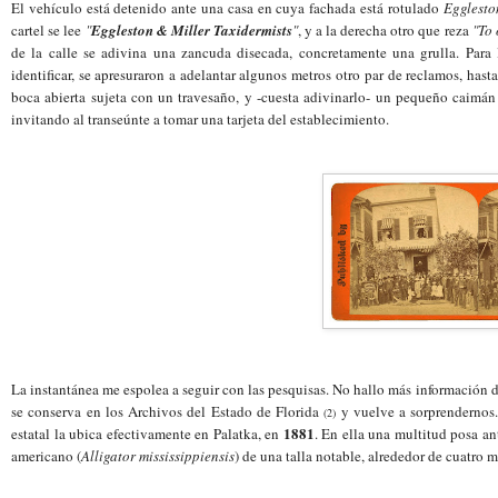
El vehículo está detenido ante una casa en cuya fachada está rotulado
Egglesto
cartel se lee
"
Eggleston & Miller Taxidermists
"
, y a la derecha otro que reza
"To 
de la calle se adivina una zancuda disecada, concretamente una grulla. Para l
identificar, se apresuraron a adelantar algunos metros
otro par de reclamos
, hast
boca abierta sujeta con un travesaño, y -cuesta adivinarlo- un pequeño caimá
invitando al transeúnte a tomar una tarjeta del establecimiento.
La instantánea me espolea a seguir con las pesquisas. No hallo más información de
se conserva en los Archivos del Estado de Florida
y vuelve a sorprendernos
(2)
1881
estatal la ubica efectivamente en Palatka, en
. En ella una multitud posa an
americano (
Alligator mississippiensis
) de una talla notable, alrededor de cuatro 