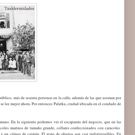
público, más de sesenta personas en la calle, además de las que asoman por
io se lee mejor ahora. Por entonces Palatka, ciudad ubicada en el condado de
ano. En la siguiente podemos ver el escaparate del negocio, que en las
aracoles marinos de tamaño grande, collares confeccionados con caracoles
 un cráneo de caimán. El resto de objetos son casi indistinguibles. En