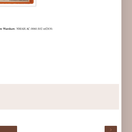
re Warshaw
.
NMAH.AC.0060.S02 ref2830.
›