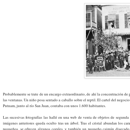
Probablemente se trate de un encargo extraordinario, de ahí la concentración de 
las ventanas. Un niño posa sentado a caballo sobre el reptil. El cartel del negoc
Putnam, junto al río San Juan, contaba con unos 1.600 habitantes.
Las sucesivas fotografías las
hallé en una web de venta de objetos de segunda m
imágenes anteriores queda oculto tras un árbol. Tras el cristal abundan los c
pequeños, se ofrecen algunos corales, y también un pequeño caimán disecado y