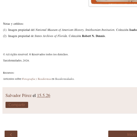
Notas y créditos:
(1) Imagen propiedad del
National Museum of American History
,
Smithsonian Institution
. Colección
Isado
(2) Imagen propiedad de
States Archives of Florida
. Colección
Robert N. Dennis
.
© All rights reserved. ® Reservados todos los derechos.
Taxidermidades, 2026.
Recursos:
Fotografía y Taxidermia
Taxidermidades
Artículos sobre
en
.
Salvador Pérez
el
15.5.26
Compartir
‹
Inicio