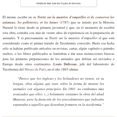
Abadía de Sant Jean-
d
es-Vignes de Soissons.
Él mismo escribe en su
Traité sur la manière d'empailler et de conserver les
animaux, les pelleteries, et les laines
(1787) que su interés por la Historia
Natural lo tiene desde su primera juventud y que, en el momento de escribir
esta obra, contaba con más de veinte años de experiencia en la preparación de
animales. Y es precisamente su
Traité sur la manière d'empailler
el que está
considerado como el primer tratado de Taxidermia conocido. Hasta esa fecha
sólo se habían publicado artículos en revistas, cartas, algún capítulo o párrafos
sueltos, o los libros publicados se limitaban a dar unas instrucciones básicas
para las primeras preparaciones de los animales que debían ser enviados a
Louis Dufresne
Europa desde otros continentes.
, jefe del laboratorio de
Taxidermia del
Museo de París
, en el año 1803 afirma:
“Parece que los ingleses y los holandeses no tienen, en su
lengua, obra alguna que trate sobre la forma de montar los
animales con algunos principios. En 1801, no estábamos más
avanzados que ellos.
(...)
Solamente teníamos la obra del abad
Manesse, pero la duración de los procedimientos que indicaba
espantaba a aquellos que deseaban formarse en la taxidermia."