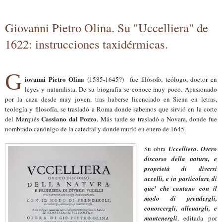
Giovanni Pietro Olina. Su "Uccelliera" de
1622: instrucciones taxidérmicas.
G
iovanni Pietro Olina
(1585-1645?)
fue filósofo, teólogo, doctor en
leyes y naturalista. De su biografía se conoce muy poco. Apasionado
por la caza desde muy joven, tras haberse licenciado en Siena en letras,
teología y filosofía, se trasladó a Roma donde sabemos que sirvió en la corte
Cassiano dal Pozzo
del Marqués
.
Más tarde
se trasladó a
Novara,
donde fue
nombrado
canónigo de la
catedral
y donde murió
en enero de
1645.
Su obra
Uccelliera. Overo
discorso della natura, e
proprietà di diversi
uccelli, e in particolare di
que' che cantano con il
modo di prendergli,
conoscergli, alleuargli, e
mantenergli
, editada por