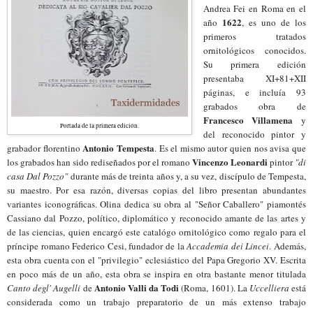
Andrea Fei en Roma en el
1622
año
, es uno de los
primeros tratados
ornitológicos conocidos.
Su primera edición
presentaba XI+81+XII
páginas, e incluía 93
grabados obra de
Francesco Villamena
y
Portada de la primera edición.
del reconocido pintor y
Antonio Tempesta
grabador florentino
. Es el mismo autor quien nos avisa que
Vincenzo Leonardi
los grabados han sido rediseñados por el romano
pintor
"di
casa Dal Pozzo"
durante más de treinta años y, a su vez, discípulo de Tempesta,
su maestro. Por esa razón, diversas copias del libro presentan abundantes
variantes iconográficas. Olina dedica su obra al "Señor Caballero" piamontés
Cassiano dal Pozzo, político, diplomático y reconocido amante de las artes y
de las ciencias, quien encargó este catalógo ornitológico como regalo para el
príncipe romano Federico Cesi, fundador de la
Accademia dei Lincei
. Además,
esta obra cuenta con el "privilegio" eclesiástico del Papa Gregorio XV. Escrita
en poco más de un año, esta obra se inspira en otra bastante menor titulada
Antonio Valli da Todi
Canto degl' Augelli
de
(Roma, 1601). La
Uccelliera
está
considerada como un trabajo preparatorio de un más extenso trabajo