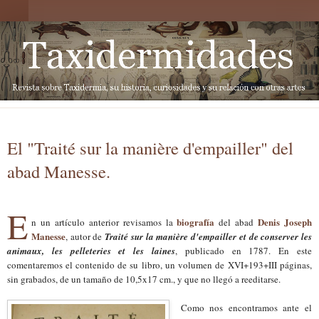
El "Traité sur la manière d'empailler" del
abad Manesse.
E
biografía
Denis
Joseph
n un artículo anterior revisamos la
del abad
Manesse
, autor de
Traité sur la manière d'empailler et de conserver les
animaux, les pelleteries et les laines
, publicado en 1787. En este
comentaremos el contenido de su libro, un volumen de XVI+193+III páginas,
sin grabados,
de
un tamaño de 10,5x17 cm
.
, y
que no lleg
ó
a reeditarse.
Como nos encontramos ante el