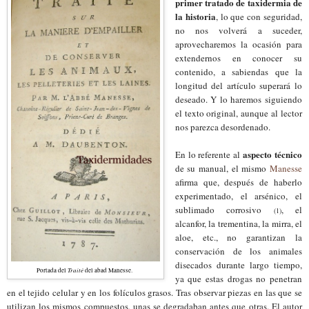
primer tratado de
t
axidermia de
la historia
, lo que con seguridad,
no nos volverá a suceder,
aprovecharemos la ocasión para
extendernos en
conocer
su
contenido, a sabiendas que la
longitud del artículo superará lo
deseado. Y lo haremos siguiendo
el texto original, aunque al lector
nos parezca desordenado.
aspecto técnico
En lo referente al
de su manual,
el mismo
Manesse
afirma que, después de haberlo
experimentado, el arsénico, el
sublimado corrosivo
, el
(1)
alcanfor, la trementina, la mirra, el
aloe, etc., no garantizan la
conservación de los animales
disecados durante largo tiempo,
Traité
Portada del
de
l abad
Manesse.
ya que estas drogas no penetran
en el tejido celular y en los folículos grasos. Tras observar piezas en las que se
utilizan los mismos compuestos, unas se degradaban antes que otras. El autor