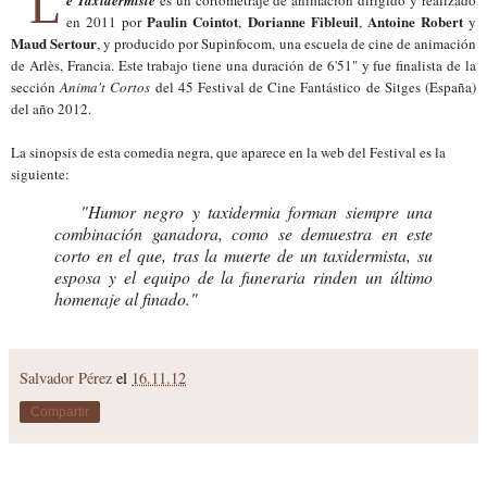
L
e Taxidermiste
es un cortometraje de animación dirigido y realizado
Paulin Cointot
Dorianne Fibleuil
Antoine Robert
en 2011 por
,
,
y
Maud Sertour
, y producido por Supinfocom, una escuela de cine de animación
de Arlès, Francia. Este trabajo tiene una duración de 6'51" y fue finalista de la
sección
Anima't Cortos
del 45 Festival de Cine Fantástico de Sitges (España)
del año 2012.
La sinopsis de esta comedia negra, que aparece en la web del Festival es la
siguiente:
"Humor negro y taxidermia forman siempre una
combinación ganadora, como se demuestra en este
corto en el que, tras la muerte de un taxidermista, su
esposa y el equipo de la funeraria rinden un último
homenaje al finado."
Salvador Pérez
el
16.11.12
Compartir