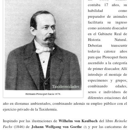
contaba 17 años, su
habilidad como
preparador de animales
facilit
aría
su ingreso
como asistente disecador
en el Gabinete Real de
Historia Natural.
Deberían transcurrir
todavía catorce años
para que Ploucquet fuera
ascendido a la categoría
de primer disecador. Allí
introdujo el montaje de
especímenes y grupos,
combinando edades,
sexos e individuos de
Hermann Ploucquet hacia 1878.
diferentes estaciones del
año en dioramas ambientados, combinando además su empleo público con el
ejercicio privado de la Taxidermia.
Wilhelm von Kaulbach
Inspirado por las ilustraciones de
del libro
Reineke
Johann Wolfgang von Goethe
Fuchs
(1846) de
y por las caricaturas de
(2)