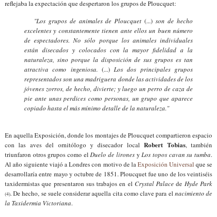
reflejaba la expectación que despertaron los grupos de Ploucquet:
"Los grupos de animales de Ploucquet
(...)
son de hecho
excelentes y constantemente tienen ante ellos un buen número
de espectadores. No sólo porque los animales individuales
están disecados y colocados con la mayor fidelidad a la
naturaleza, sino porque la disposición de sus grupos es tan
atractiva como ingeniosa.
(...)
Los dos principales grupos
representados son una madriguera donde las actividades de los
jóvenes zorros, de hecho, divierte; y luego un perro de caza de
pie ante unas perdices como personas, un grupo que aparece
copiado hasta el más mínimo detalle de la naturaleza."
En aquella
E
xposición, donde los montajes de Ploucquet comparti
eron
espacio
Robert Tobias
con las aves de
l
ornitólogo y disecador local
, también
triunfaron otros grupos como el
Duelo de lirones
y
Los topos cavan su tumba
.
Al año siguiente viajó
a
Londres con motivo de la
Exposición Universal
que se
desarroll
aría
entre mayo y octubre de 185
1
. Ploucquet fue uno de los veintiséis
taxidermistas que presentaron sus trabajos en el
Crystal Palace
de
Hyde Park
. De hecho, se suele considerar aquella cita como clave para el
nacimiento de
(
4
)
la Taxidermia Victoriana
.