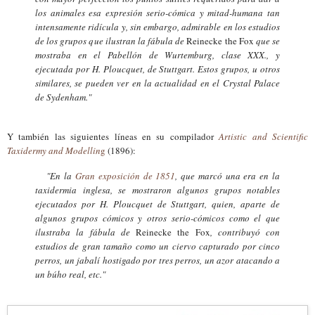
los animales esa expresión serio-cómica y mitad-humana tan
intensamente ridícul
a
y, sin embargo, admirable en los estudios
de los grupos que ilustran la fábula de
Rei
necke the Fox
que se
mostraba en el P
abellón de Wurtemburg, clase XXX., y
ejecutada por H. Ploucquet, de Stuttgart. Estos grupos
, u otro
s
similares, se pueden ver en la actualidad en el Crystal Palace
de Sydenham."
Y también las siguientes líneas en su compilador
Artistic and Scientific
Taxidermy and Modellin
g
(1896):
"En l
a
Gran exposición de 1851
, que marcó una era en la
taxidermia inglesa,
se m
ostraron algunos grupos notables
ejecutados por H. Ploucquet
de St
u
ttgart, quien, aparte de
algunos grupos cómicos y otr
os serio
-cómicos como el que
ilustraba la fábula de
Reinecke the Fox
, contribuyó con
estudios de gran ta
maño como un ciervo capturado por cinco
perros, un jabalí hostigado por tres perros, un
azor atacando a
un búho real, etc."