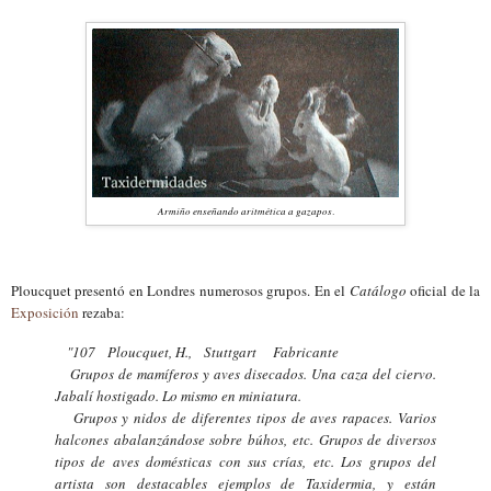
Ar
miño
enseñando aritmética a gazapos
.
Ploucquet presentó en Londres numerosos grupos. En el
Catálogo
oficial de la
E
xposición
rezaba:
"107 Ploucquet, H., Stuttgart Fabricante
Grupos de mamíferos y aves disecados.
U
na caza del ciervo.
Jabalí hostigado. Lo mismo en miniatura.
Grupos y nidos de diferentes tipos de aves rapaces. Varios
halcones abalanzándose sobre búhos, etc. Grupos de diversos
tipos de aves domésticas con sus crías, etc. Los grupos del
artista son destacables ejemplos de Taxidermia, y están