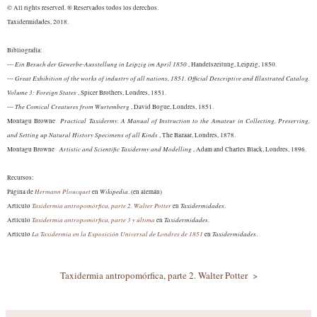
© All rights reserved. ® Reservados todos los derechos.
Taxidermidades, 2018
.
Bibliografía:
Ein Besuch der Gewerbe-Ausstellung in Leipzig im April 1850
---
, Handelszeitung, Leipzig, 1850.
Great Exhibition of the works of industry of all nations, 1851. Official Descriptive and Illustrated Catalog.
---
Volume 3: Foreign States
, Spicer Brothers, Londres, 1851.
The Comical Creatures from Wurtemberg
---
, David Bogue, Londres, 1851.
Practical Taxidermy. A Manual of Instruction to the Amateur in Collecting, Preserving,
Montagu Browne
and Setting up Natural History Specimens of all Kinds
, The Bazaar, Londres, 1878.
Artistic and Scientific Taxidermy and Modelling
Montagu Browne
, Adam and Charles Blac
k, Londres, 1896
.
Recursos:
Hermann Ploucquet
Wikipedia
Página
de
en
. (en alemán)
Taxidermia antro
pomórfica, parte 2. Wa
lter Potter
Taxidermidades
Artículo
en
.
Taxidermia antropomórfica, parte 3 y última
Taxidermidades
Artículo
en
.
La Taxidermia en la Exposición Universal de Londres de 1851
Taxidermidades
Artículo
en
.
Taxidermia antropomórfica, parte 2. Walter Potter >