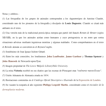
Notas y créditos.-
(1) Las fotograf
ía
s de los grupos de animales corresponden a l
os daguerrotip
os de Antoine Claudet,
considerado uno de los pioneros de la fotografía y
discípulo de
Louis Daguerre
. Claudet
se citará más
adelante en el texto.
(2) Una versión más de la tradicional poesía épica europea que
partió
del francés
Roman de Renart
(siglos
XII-XIII), en la que los animales actúan como humanos y cuyo protagonista es un zorro que sortea
situaciones adversas mediante ingeniosas mentiras y algunas maldades. Como comprobaremos en el texto
e
l
Reineke
alem
án
se con
vertir
á
en el
Reynar
d
inglés.
(3)
Seudónimo de Jean Ignace Isidore Gérard.
(4)
Entre los más conocidos, los londinenses
John Leadbeater
,
James Gardner
y
Thomas Spencer
y
J
ohn
Hancock
de Newcastle
-
upon
-
Tyne
.
(5)
Imagen
propiedad de
The Lewis Walpole Library/Yale University
.
(6)
La reina
Victoria
escribió en sus diarios que las escenas de Ploucquet eran
"realmente maravillosas"
.
(7)
Unión Aduanera de Alemania creada en 1834.
(8) Ilustraciones
contenidas
en el
Catálogo
O
ficial
D
escriptivo e
I
lustrado
de la
Exposición de Londres
.
(9)
Su vacante la ocuparía al año siguiente
Philipp Leopold Martin
, considerado como el
iniciador de la
dermopl
a
st
i
a moderna
.