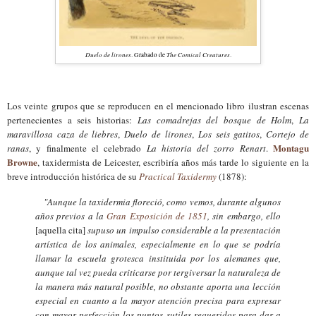
Duelo de lirones
The Comical Creatures
. Grabado de
.
Los veinte grupos que se reproducen en el mencionado libro ilustran esce
nas
pertenecientes a
seis historias:
Las comadrejas del bosque de Holm
,
La
maravillosa caza de liebres
,
D
uelo de lirones
,
Los seis gatitos
,
Cortejo de
Montagu
ranas
, y finalmente el celebrado
La historia del zorro Renart
.
Browne
, taxidermista de Leicester
,
escribi
ría
años más tarde lo siguiente en
la
breve introducción histórica
de su
Practical Taxidermy
(18
78
):
"Aunque la taxidermia floreció, como vemos, durante algunos
años previos a la
Gran Exposición de 1851
, sin embargo, ello
[aquella cita]
supuso un impulso considerable a la presentación
artística de los animales, especialmente en lo que se podría
llamar la escuela grotesca instituida por los alemanes que,
aunque tal vez pueda criticarse por tergiversar la naturaleza de
la manera más natural posible, no obstante
apo
rta
una lección
especial en cuanto a la mayor atención precisa para expresar
con mayor perfección los puntos sutiles requeridos para dar a