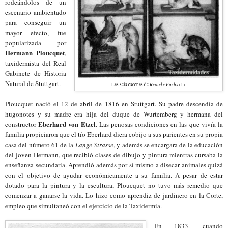
rodeándolos de un
escenario ambientado
para conseguir un
mayor efecto, fue
popularizada por
Hermann Ploucquet
,
taxidermista del Real
Gabinete de Historia
Natural de Stuttgart.
Reineke Fuchs
Las seis escenas de
(1).
Ploucquet nació el 12 de abril de 1816 en Stuttgart. Su padre descendía de
hugonotes y su madre era hija del
d
uque de W
ur
temberg y hermana del
Eberhard von Etzel
constructor
. Las penosas condiciones en las que vivía la
familia propiciaron que el tío Eberhard diera cobijo a sus parientes en su propia
casa del número 61 de la
Lange Strasse
, y además se encargara de la educación
del joven Hermann, que recibió clases de dibujo y pintura mientras cursaba la
enseñanza secundaria.
A
prendió además por sí mismo a disecar animales quizá
con el objetivo de ayudar económicamente a su familia. A pesar de estar
dotado para la pintura y la escultura, Ploucquet no tuvo más remedio que
comenzar a ganarse la vida.
Lo hizo
como aprendiz de jardinero en la Corte,
empleo que simultaneó con el ejercicio de la Taxidermia.
En 1833, cuando