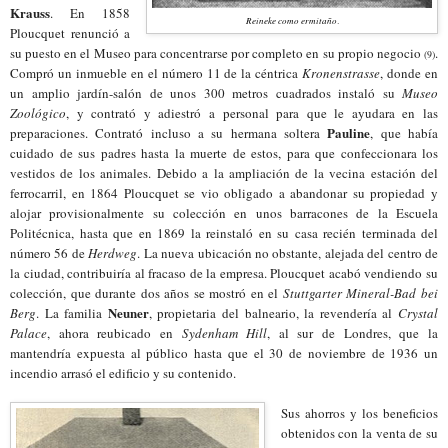
Krauss
. En 1858
Reineke como ermitaño
.
Ploucquet renunció a
su puesto en el Museo para concentrarse por completo en su propio negocio
.
(
9
)
Compró un inmueble en el número 11 de la céntrica
Kronenstrasse
, donde en
un amplio jardín-salón de unos 300 metros cuadrados
instal
ó
su
Museo
Zoológico
, y contrató y adiestró a personal para que le ayudara en las
Pauline
preparaciones. Contrató incluso a su hermana soltera
, que había
cuidado de sus padres hasta la muerte de estos, para que confeccionara los
vestidos de los animales. Debido a la ampliación de la vecina estación del
ferrocarril, en 1864 Ploucquet se vio obligado a abandonar su propiedad y
alojar provisionalmente su colección en unos barracones de la Escuela
Politécnica, hasta que en 1869 la reinstaló en su casa recién terminada del
número 56 de
Herdweg
. La nueva ubicación no obstante, alejada del centro de
la ciudad, contribuiría al fracaso de la empresa. Ploucquet acabó vendi
endo
su
colección, que durante dos años se mostr
ó
en el
Stuttgarter Mineral-Bad bei
Neuner
Berg
. La familia
, propietaria del balneario, la revendería al
Crystal
Palace
, ahora reubicado en
Sydenham Hill
, al sur de Londres, que la
mantendría expuesta al público hasta que el 30 de noviembre de 1936 un
incendio arrasó el edificio y su contenido.
Sus ahorros y los beneficios
obtenidos con la venta de su