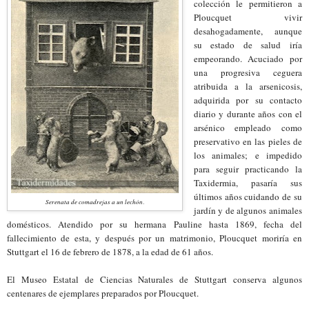
colección le permitieron a
Ploucquet vivir
desahogadamente, aunque
su estado de salud i
ría
empe
orando
. Acuciado por
una progresiva ceguera
atribuida a la arsenicosis,
adquirida por su contacto
diario y durante años con el
arsénico empleado como
preservativo en las pieles de
los animales
;
e impedido
para seguir practicando la
Taxidermia, pasaría sus
últimos años cuidando de su
Serenata de comadrejas a un lechón
.
jardín y de algunos animales
domésticos. Atendido por su hermana Pauline hasta 1869, fecha del
fallecimiento de esta, y después por un matrimonio, Ploucquet m
oriría
en
Stuttgart el 16 de febrero de 1878, a la edad de 61 años.
El Museo Estatal de Ciencias Naturales de Stuttgart conserva algunos
centenares de ejemplares preparados por Ploucquet.