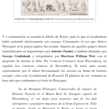
The Comical Creatures from Wurtemberg
Esbozo de G. Cruikshank para el libro
(5).
Y a continuación se resumía la fábula de
Renart
, para la que el taxidermista
había realizado efectivamente seis escenas. Ciertamente, el eco que obtuvo
Ploucquet en la prensa inglesa fue enorme. Algunos de aquellos grupos fueron
Antoine Claudet
inmortalizados en daguerrotipos por
, y también dibujados por
George Cruikshank
Harrison William Weir
y xilografiados por
con el
propósito de ilustrar el libro
The Comical Creatures from Wurtemberg
, en
español
Las criaturas cómicas de Wurtemberg
. El texto sería escrito
expresamente por el editor hilvananando las escenas en forma de historia
excepto, claro está, la tradicional de
Reynard
. El prefacio de
ese volumen
no
hace más que confirmarnos el éxito de Ploucquet:
"La de Hermann Ploucquet, Conservador de objetos de
Historia Natural en el Museo Real de Stuttgart, capital de
Wurtemberg, es sin duda para nosotros una de las más
inteligentes y populares muestras de la Gran Exposición. Todo
el mundo, desde su Majestad la Reina
hasta el joven
(
6
)