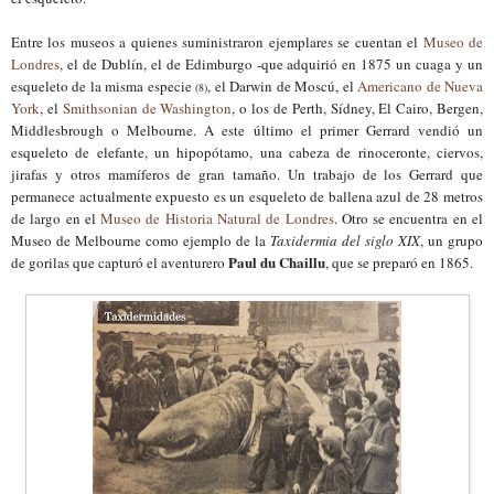
Entre los museos a quienes suministraron ejemplares se cuentan el
Museo de
Londres
, el de Dublín, el de Edimburgo -que adquirió en 1875 un cuaga y un
esqueleto de la misma especie
, el Darwin de Moscú, el
Americano de Nueva
(8)
York
, el
Smithsonian de Washington
, o los de Perth, Sídney, El Cairo, Bergen,
Middlesbrough o Melbourne. A este último el primer Gerrard vendió un
esqueleto de elefante, un hipopótamo, una cabeza de rinoceronte, ciervos,
jirafas y otros mamíferos de gran tamaño. Un trabajo de los Gerrard que
permanece actualmente expuesto es
un esqueleto de ballena azul de 28 metros
de largo en el
Museo de Historia Natural de Londres
. Otro se encuentra en el
Museo de Melbourne como ejemplo de la
Taxidermia del siglo XIX
, un grupo
Paul du Chaillu
de gorilas que capturó el aventurero
, que se preparó en 1865.