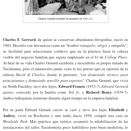
Charles Gerrard rodeado de animales en 1951 (1).
Charles F. Gerrard
, de quien se conservan abundantes fotografías, nació en
1903. Descrito con frecuencia como un
"hombre tranquilo, alegre y amigable"
,
su facilidad para relacionarse conllevó que en la práctica fuera la cabeza
visible del negocio familiar, que seguía emplazado en el 61 de
College Place
.
Al final de su vida Charles Gerrard escribiría y reescribiría su propio tratado de
Taxidermia, pero el manuscrito jamás vería la luz puesto que en opinión de la
editora
David & Charles
, donde lo presentó,
"era demasiado técnico para
principiantes y demasiado sencillo para expertos"
. Charles Gerrard, que vivía
Edward Francis
en North Finchley, tuvo dos hijos,
(1933-?),
Edward Gerrard
Richard Henry
quinto
, conocido por la familia como
Ted Jr.
, y
(1939-?).
Ambos trabajarían asimismo durante algún tiempo en la empresa familiar.
Elisabeth
Por su parte Edward Gerrard
cuarto
se casó y tuvo dos hijas
y
Audrey
, vivió en Rochester y más tarde, hacia 1950, compró una casa en
Woodside Park
. Más práctico que teórico, acometió la rehabilitación de las
instalaciones del taller. Taxidermista poco habilidoso pero buen modelista, lo