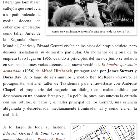
lateral que formaba un
callejón que conducía
a un patio rodeado de
media docena de
cobertizos empleados
James Stewart firmando autógrafos ante el taller de los Gerrard (4).
como taller. Antes de
la Segunda Guerra
Mundial, Charles y Edward Gerrard vivían en los pisos del propio edificio, pero
después trasladarían su domicilio particular. Un momento de gloria de la
empresa tuvo lugar en 1955, cuando a principios del mes de junio se rodaron
en sus instalaciones varias escenas de la nueva versión de
El hombre que sabía
Alfred Hitchcock
James Stewart
demasiado
(1956) de
, protagonizada por
y
Doris Day
. A lo largo de seis minutos y medio Ben McKeena -Stewart-, el
protagonista, visita el taller de Taxidermia para entrevistarse con Ambrose
Chapell, el propietario del negocio, un diálogo con malentendidos que
desemboca en un cómico forcejeo
. La película, pues, nos muestra la entrada
(5)
con sus rótulos, el patio y el taller principal de los Gerrard, una estancia
abigarrada y desordenada, medianamente iluminada, tal y como era en la
realidad.
A lo largo de toda su historia
Edward Gerrard & Sons
tuvo un
competidor claro,
Rowland Ward
,