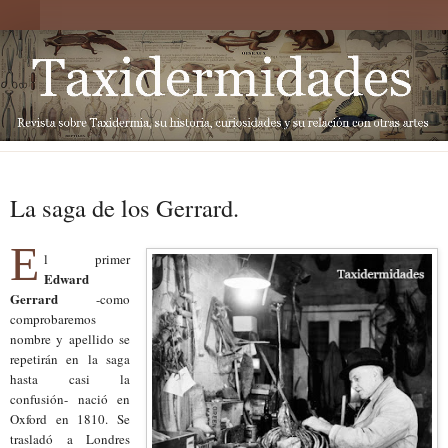
La saga de los Gerrard.
E
l primer
Edward
Gerrard
-como
comprobaremos
nombre y apellido se
repetirán en la saga
hasta casi la
confusión- nació en
Oxford en 1810. Se
trasladó a Londres