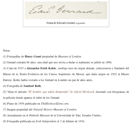
segundo
Firma de Edward Gerrard
.
Notas:
(1)
Fotografías de
Henry Grant
propiedad de
Museum of London
.
(2) Gerrard contaría 86 años, una edad que nos invita a dudar si realmente se jubiló en 1896.
(3) Carta de 1915 a
Alexander Erich Kohts
, zoológo ruso de origen alemán, coleccionista y fundador del
Museo de la Teoría Evolutiva de los Cursos Superiores de Moscú, que daría origen en 1922 al Museo
Darwin. Kohts había visitado a los Gerrard en Londres un par de años antes.
(4) Fotografía de
Sanford Roth
.
(5) Véase el artículo
"El hombre que sabía demasiado" de Alfred Hitchcock
, ilustrado con fotogramas de
la película donde aparece el taller de los Gerrard.
(6) Plano de 1954 publicado en
TheHitchcockZone.com
.
(7)
Imagen propiedad del
Natural History Museum of London
.
(8) Actualmente en el
Peabody Museum
de la Universidad de Yale, Estados Unidos.
(9) Fotografía publicada en
Irish Independent
el 3 de febrero de 1934.