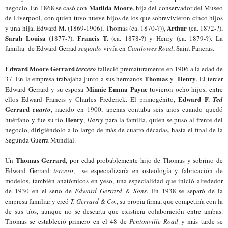
Matilda Moore
negocio. En 1868 se casó con
, hija del conservador del Museo
de Liverpool, con quien tuvo nueve hijos de los que sobrevivieron cinco hijos
Arthur
y una hija, Edward M. (1869-1906), Thomas (ca. 1870-?)),
(ca. 1872-?),
Sarah Louisa
Francis T.
(1877-?),
(ca. 1878-?) y Henry (ca. 1879-?). La
familia de Edward Gerrad
segundo
vivía en
Cantlowes Road
, Saint Pancras.
Edward Moore Gerrard
tercero
falleció prematuramente en 1906 a la edad de
Thomas
Henry
37. En la empresa trabajaba junto a sus hermanos
y
. El tercer
Minnie Emma Payne
Edward Gerrard y su esposa
tuvieron ocho hijos, entre
Edward F.
ellos Edward Francis y Charles Frederick. El primogénito,
Ted
Gerrard
cuarto
, nacido en 1900, apenas contaba seis años cuando quedó
Henry
huérfano y fue su tío
,
Harry
para la familia, quien se puso al frente del
negocio, dirigiéndolo a lo largo de más de cuatro décadas, hasta el final de la
Segunda Guerra Mundial.
Thomas Gerrard
Un
, por edad probablemente hijo de Thomas y sobrino de
Edward Gerrard
tercero
, se especializaría en osteología y fabricación de
modelos, también anatómicos en yeso, una especialidad que inició alrededor
de 1930 en el seno de
Edward Gerrard & Sons
. En 1938 se separó de la
empresa familiar y creó
T. Gerrard & Co.
, su propia firma, que competiría con la
de sus tíos, aunque no se descarta que existiera colaboración entre ambas.
Thomas se estableció primero en el 48 de
Pentonville Road
y más tarde se