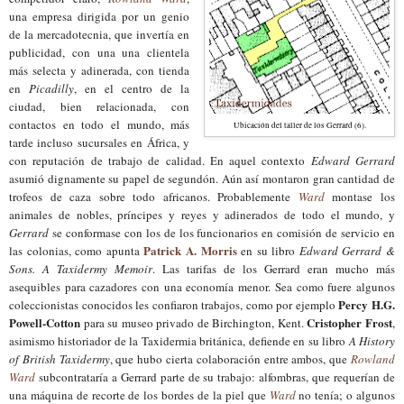
una empresa dirigida por un genio
de la mercadotecnia, que invertía en
publicidad, con una una clientela
más selecta y adinerada, con tienda
en
Picadilly
, en el centro de la
ciudad, bien relacionada, con
contactos en todo el mundo, más
Ubicación del taller de los Gerrard (6).
tarde incluso sucursales en África, y
con reputación de trabajo de calidad. En aquel contexto
Edward Gerrard
asumió dignamente su papel de segundón. Aún así montaron gran cantidad de
trofeos de caza sobre todo africanos. Probablemente
Ward
montase los
animales de nobles, príncipes y reyes y adinerados de todo el mundo, y
Gerrard
se conformase con los de los funcionarios en comisión de servicio en
Patrick A. Morris
las colonias, como apunta
en su libro
Edward Gerrard &
Sons. A Taxidermy Memoir
. Las tarifas de los Gerrard eran mucho más
asequibles para cazadores con una economía menor. Sea como fuere algunos
Percy H.G.
coleccionistas conocidos les confiaron trabajos, como por ejemplo
Powell-Cotton
Cristopher Frost
para su museo privado de Birchington, Kent.
,
asimismo historiador de la Taxidermia británica, defiende en su libro
A History
of British Taxidermy
, que hubo cierta colaboración entre ambos, que
Rowland
Ward
subcontrataría a Gerrard parte de su trabajo: alfombras, que requerían de
una máquina de recorte de los bordes de la piel que
Ward
no tenía; o algunos