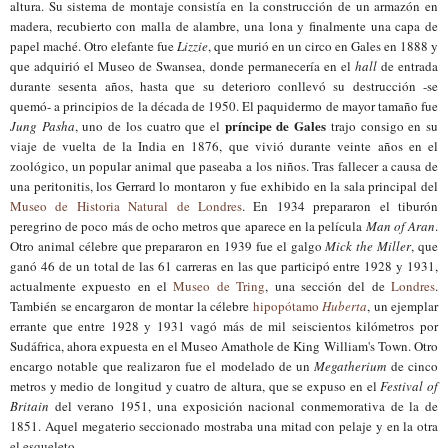
altura. Su sistema de montaje consistía en la construcción de un armazón en
madera, recubierto con malla de alambre, una lona y finalmente una capa de
papel maché. Otro elefante fue
Lizzie
, que murió en un circo en Gales en 1888 y
que adquirió el Museo de Swansea, donde permanecería en el
hall
de entrada
durante sesenta años, hasta que su deterioro conllevó su destrucción -se
quemó- a principios de la década de 1950. El paquidermo de mayor tamaño fue
príncipe de Gales
Jung Pasha
, uno de los cuatro que el
trajo consigo en su
viaje de vuelta de la India en 1876, que vivió durante veinte años en el
zoológico, un popular animal que paseaba a los niños. Tras fallecer a causa de
una peritonitis, los Gerrard lo montaron y fue exhibido en la sala principal del
Museo de Historia Natural de Londres
. En 1934 prepararon el tiburón
peregrino de poco más de ocho metros que aparece en la película
Man of Aran
.
Otro animal célebre que prepararon en 1939 fue el galgo
Mick the Miller
, que
ganó 46 de un total de las 61 carreras en las que participó entre 1928 y 1931,
actualmente expuesto en el
Museo de Tring
, una sección del de
Londres
.
También se encargaron de montar la célebre
hipopótamo
Huberta
, un ejemplar
errante que entre 1928 y 1931 vagó más de mil seiscientos kilómetros por
Sudáfrica, ahora expuesta en el Museo Amathole de King William's Town. Otro
encargo notable que realizaron fue el modelado de un
Megatherium
de cinco
metros y medio de longitud y cuatro de altura, que se expuso en el
Festival of
Britain
del verano 1951, una exposición nacional conmemorativa de la de
1851. Aquel megaterio seccionado mostraba una mitad con pelaje y en la otra
el esqueleto.