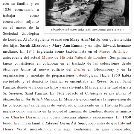
con su familia y en
1836 comenzaría a
trabajar como
conservador adjunto
en el museo de la
cuarto
Edward Gerrard
articulando un esqueleto en su taller (1).
Sociedad Zoológica
Mary Ann Maltby
de Londres. Al año siguiente se casó con
, con quien tendría
Sarah Elizabeth
Mary Ann Emma
dos hijas,
y
, y un hijo, Edward, hermano
mediano. En 1841 ingresaría como taxidermista en el
Museo Británico
-
antecedente del actual
Museo de Historia Natural de Londres
-
. Sus primeras
tareas consistieron en colaborar en el traslado de las colecciones desde
Montagu House
al nuevo edificio del
British
en Bloomsbury y en la
organización y montaje de preparaciones osteológicas. Hacía 1850 había
enviudado y el domicilio familiar se encontraba en
Robert Street
, Saint
Pancras, donde vivía con sus hijos y una sirvienta. Más adelante se trasladaría a
St. Stephen
, Saint Pancras. En 1862 redactó el
Catalogue of the Bones of
Mammalia in the British Museum
. El Museo le encomendaría la supervisión de
las colecciones taxidérmicas de vertebrados. Interesado en la Historia Natural
ingresó como miembro en la Sociedad Lineana de Londres, donde se amistó
Charles Darwin
1850
con
, para quien disecaría algunos especímenes. En
Edwind
fundó la empresa familiar
Edward Gerrard & Sons
, poco antes de que
Henry Ward
, iniciador de otra saga londinense, su gran competidor,