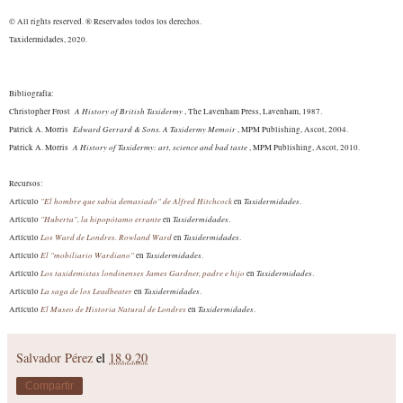
© All rights reserved. ® Reservados todos los derechos.
Taxidermidades, 2020.
Bibliografía:
A History of British Taxidermy
Christopher Frost
, The Lavenham Press, Lavenham, 1987.
Edward Gerrard & Sons. A Taxidermy Memoir
Patrick A. Morris
, MPM Publishing, Ascot, 2004.
A History of Taxidermy: art, science and bad taste
Patrick A. Morris
, MPM Publishing, Ascot, 2010.
Recursos:
"El hombre que sabía demasiado" de Alfred Hitchcock
Taxidermidades
Artículo
en
.
"Huberta", la hipopótamo errante
Taxidermidades
Artículo
en
.
Los Ward de Londres. Rowland Ward
Taxidermidades
Artículo
en
.
El "mobiliario Wardiano"
Taxidermidades
Artículo
en
.
Los taxidemistas londinenses James Gardner, padre e hijo
Taxidermidades
Artículo
en
.
La saga de los Leadbeater
Taxidermidades
Artículo
en
.
El Museo de Historia Natural de Londres
Taxidermidades
Artículo
en
.
Salvador Pérez
el
18.9.20
Compartir