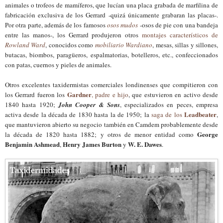
animales o trofeos de mamíferos, que lucían una placa grabada de marfilina de
fabricación exclusiva de los Gerrard -quizá únicamente grabaran las placas-.
Por otra parte, además de los famosos
osos mudos
-osos de pie con una bandeja
entre las manos-, los Gerrard produjeron otros
montajes característicos de
Rowland Ward
, conocidos como
mobiliario Wardiano
, mesas, sillas y sillones,
butacas, biombos, paragüeros, espalmatorias, botelleros, etc., confeccionados
con patas, cuernos y pieles de animales.
Otros excelentes taxidermistas comerciales londinenses que compitieron con
Gardner
los Gerrard fueron los
, padre e hijo
, que estuvieron en activo desde
1840 hasta 1920;
John Cooper & Sons
, especializados en peces, empresa
Leadbeater
activa desde la década de 1830 hasta la de 1950; la
saga de los
,
que mantuvieron abierto su negocio también en Camdem probablemente desde
George
la década de 1820 hasta 1882; y otros de menor entidad como
Benjamin Ashmead
Henry James Burton
W. E. Dawes
,
y
.