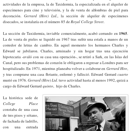
actividades de la empresa, la de Taxidermia, la especializada en el alquiler de
especímenes para cine y televisión, y la de venta de alfombras de piel para
decoración.
Gerrard (Hire) Ltd.
, la sección de alquiler de especímenes
disecados, se instalaría en el número 85 de
Royal College Street
.
1965
La sección de Taxidermia, inviable comercialmente, acabó cerrando en
.
La de venta de pieles se liquidó en 1967 tras sufrir una estafa a manos de un
corredor de letras de cambio. En aquel momento los hermanos Charles y
Edward se jubilaron. Charles, arruinado y sin hogar tras una ejecución
hipotecaria -avaló con su casa una operación-, se retiró a Sark, en las Islas del
Canal, pero sus problemas de corazón le obligaron a regresar a Londres para ser
hospitalizado. En 1971, mientras planeaba volver a colaborar en
Gerrard Hire
,
y tras comprarse una casa flotante, enfermó y falleció. Edward Gerrard
cuarto
murió en 1976.
Gerrard (Hire) Ltd.
tuvo actividad hasta al menos 1992, quizá a
cargo de Edward Gerrard
quinto
, hijo de Charles.
La histórica sede de
College Place
constaba de una casa
de tres pisos y sótano,
de fachada de ladrillo,
con una entrada