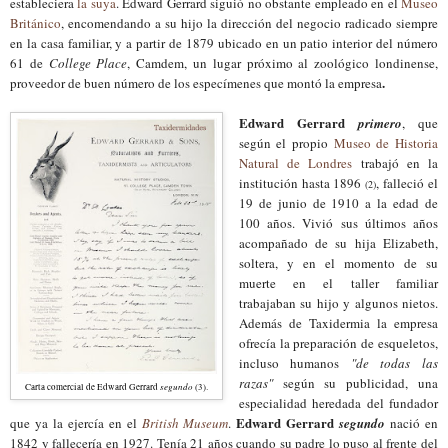
estableciera
la suya
. Edward Gerrard siguió no obstante empleado en el
Museo
Británico
, encomendando a su hijo la dirección del negocio radicado siempre
en la casa familiar, y a partir de 1879 ubicado en un patio interior del número
61 de
College Place
, Camdem, un lugar próximo al zoológico londinense,
.
proveedor de buen número de los especímenes que montó la empresa
Edward Gerrard
primero
, que
según el propio
Museo de Historia
Natural de Londres
trabajó en la
institución hasta 1896
, falleció el
(2)
19 de junio de 1910 a la edad de
100 años. Vivió sus últimos años
acompañado de su hija Elizabeth,
soltera, y en el momento de su
muerte en el taller familiar
trabajaban su hijo y algunos nietos.
Además de Taxidermia la empresa
ofrecía la preparación de esqueletos,
incluso humanos
"de todas las
razas"
según su publicidad, una
segundo
Carta comercial de Edward Gerrard
(3).
especialidad heredada del fundador
Edward Gerrard
que ya la ejercía en el
British Museum
.
segundo
nació en
1842 y fallecería en 1927. Tenía 21 años cuando su padre lo puso al frente del