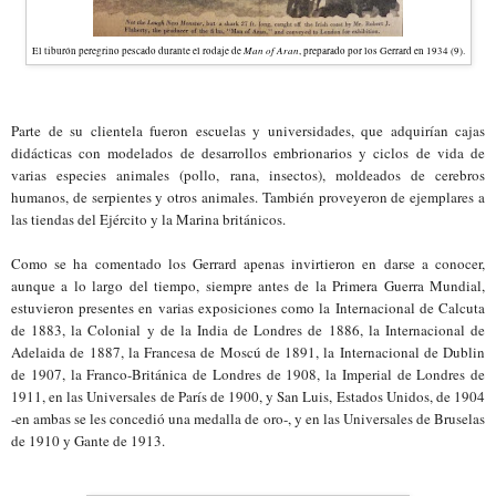
Man of Aran
El tiburón peregrino pescado durante el rodaje de
, preparado por los Gerrard en 1934 (9).
Parte de su clientela fueron escuelas y universidades, que adquirían cajas
didácticas con modelados de desarrollos embrionarios y ciclos de vida de
varias especies animales (pollo, rana, insectos), moldeados de cerebros
humanos, de serpientes y otros animales. También proveyeron de ejemplares a
las tiendas del Ejército y la Marina británicos.
Como se ha comentado los Gerrard apenas invirtieron en darse a conocer,
aunque a lo largo del tiempo, siempre antes de la Primera Guerra Mundial,
estuvieron presentes en varias exposiciones como la Internacional de Calcuta
de 1883, la Colonial y de la India de Londres de 1886, la Internacional de
Adelaida de 1887, la Francesa de Moscú de 1891, la Internacional de Dublin
de 1907, la Franco-Británica de Londres de 1908,
la Imperial de Londres de
1911,
en las Universales de París de 1900, y San Luis, Estados Unidos, de 1904
-en ambas se les concedió una medalla de oro-, y en las Universales de Bruselas
de 1910 y Gante de 1913.