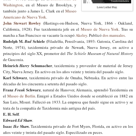
Washington
, en el Museo de Brooklyn, y
Leon Luther Pray.
también junto a James L. Clark en el
Museo
Americano de Nueva York
.
John Stewart Rowley
(Hastings-on-Hudson, Nueva York, 1866 - Oakland,
California, 1928). Fue taxidermista jefe en el
Museo de Nueva York
. Tras su
marcha a San Francisco su vacante la ocupó
Akeley
. Publicó
dos manuales
.
Rudolph M.
Schiele
Bud
(Filadelfia, Pensilvania, 1893- Gatonia, Carolina del
Norte, 1974), taxidermista privado de Newark, Nueva Jersey, en activo a
principios del siglo XX, promotor del
The Schiele Museum of Natural History
de Gasconia.
Heinrich
Schumacher
Harry
, taxidermista y proveedor de material de Jersey
City, Nueva Jersey. En activo en los años veinte y treinta del pasado siglo.
Karl Schwarz
, taxidermista privado de Omaha, Nebraska. En activo entre las
décadas de los cincuenta a setenta del pasado siglo.
Franz
Schwarz
Frank
, natural de Hanover, Alemania, aprendió Taxidermia en
el
Museo de Berlín
. Emigró a Estados Unidos donde se estableció en 1882 en
Sa
n
Luis, Misuri. Falleció en 1933. La empresa que fundó sigue en activo y se
trata de la compañía de Taxidermia más antigua del país.
E. H. Self
.
Edward
Shaw
Ed
.
Isaac
Shaw.
Ike
Taxidermista privado de Fort Myers, Florida, en activo en los
años veinte y treinta del pasado siglo. Especilizado en peces.