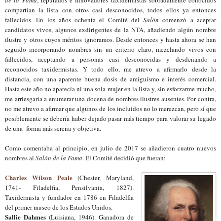
compartían la lista con otros casi desconocidos, todos ellos ya entonces
fallecidos. En los años ochenta el Comité del
Salón
comenzó a aceptar
candidatos vivos, algunos exdirigentes de la NTA, añadiendo algún nombre
ilustre y otros cuyos méritos ignoramos. Desde entonces y hasta ahora se han
seguido incorporando nombres sin un criterio claro, mezclando vivos con
fallecidos
, aceptando
a personas casi desconocidas y desdeñando a
reconocidos taxidermistas. Y todo ello, me atrevo a afirmarlo desde la
distancia, con una aparente buena dosis de amiguismo e interés comercial.
Hasta este año no
aparecía
ni una sola mujer en la lista
y,
sin esforzar
m
e mucho,
me a
rriesgaría
a enumerar una docena de nombres ilustres ausentes. Por contra,
no me atrevo a afirmar que algunos de los incluidos no lo merezcan, pero sí que
posiblemente se debería haber dejado pasar más tiempo para valorar su legado
de una forma más serena y objetiva.
Como comentaba al principio, en julio de 2017 se añadieron cuatro nuevos
nombres al
Salón de la Fama
. El Comité decidió que fueran:
Charles Wilson Peale
(Chester, Maryland,
1741- Filadelfia, Pensilvania, 1827)
.
T
axidermista y fundador en 1786 en Filadelfia
del primer museo de los Estados Unidos.
Sallie Dahmes
(Luisiana, 1946)
. G
anadora
de