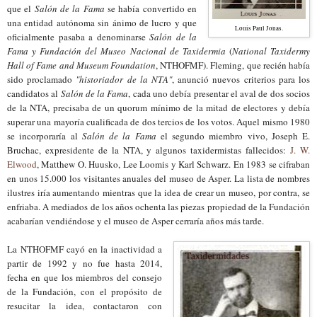
que el
Salón de la Fama
se había convertido en
una entidad autónoma sin ánimo de lucro y que
Louis Paul Jonas.
oficialmente pasaba a denominarse
Salón de la
Fama y Fundación del Museo Nacional de Taxidermia
(
National Taxidermy
Hall of Fame and Museum Foundation
, NTHOFMF). Fleming, que recién había
sido proclamado
"historiador de la NTA"
, anunció nuevos criterios para los
candidatos al
Salón de la Fama
, cada uno debía presentar el aval de dos socios
de la NTA, precisaba de un quorum mínimo de la mitad de electores y debía
superar una mayoría cualificada de dos tercios de los votos. Aquel mismo 1980
se incorporaría al
Salón de la Fama
el segundo miembro vivo, Joseph E.
Bruchac, expresidente de la NTA, y algunos taxidermistas fallecidos:
J. W.
Elwood
, Matthew O. Huusko, Lee Loomis y Karl Schwarz. En 1983 se cifraban
en unos 15.000 los visitantes anuales del museo de Asper. La lista de nombres
ilustres iría aumentando mientras que la idea de crear un museo, por contra, se
enfriaba. A mediados de los años ochenta las piezas propiedad de la Fundación
acabarían vendiéndose y el museo de Asper cerraría años más tarde.
La NTHOFMF cayó en la inactividad a
partir de 1992 y no fue hasta 2014,
fecha en que los miembros del consejo
de la Fundación, con el propósito de
resucitar la idea, contactaron con