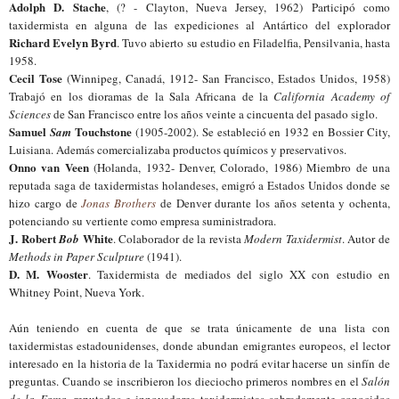
Adolph D. Stache
, (? - Clayton, Nueva Jersey, 1962) Participó como
taxidermista en alguna de las expediciones al Antártico del explorador
Richard Evelyn Byrd
. Tuvo abierto su estudio en Filadelfia, Pensilvania, hasta
1958.
Cecil Tose
(Winnipeg, Canadá, 1912- San Francisco, Estados Unidos, 1958)
Trabajó en los dioramas de la Sala Africana de la
California Academy of
Sciences
de San Francisco entre los años veinte a cincuenta del pasado siglo.
Samuel
Touchstone
Sam
(1905-2002). Se estableció en 1932 en Bossier City,
Luisiana. Además comercializaba productos químicos y preservativos.
Onno van Veen
(Holanda, 1932- Denver, Colorado, 1986) Miembro de una
reputada saga de taxidermistas holandeses, emigró a Estados Unidos donde se
hizo cargo de
Jonas Brothers
de Denver durante los años setenta y ochenta,
potenciando su vertiente como empresa suministradora.
J. Robert
White
Bob
. Colaborador de la revista
Modern Taxidermist
. Autor de
Methods in Paper Sculpture
(1941).
D. M. Wooster
. Taxidermista de mediados del siglo XX con estudio en
Whitney Point, Nueva York.
Aún teniendo en cuenta de que se trata únicamente de una lista con
taxidermistas estadounidenses, donde abundan emigrantes europeos, el lector
interesado en la historia de la Taxidermia no podrá evitar hacerse un sinfín de
preguntas. Cuando se inscribieron los dieciocho primeros nombres en el
Salón
de la Fama
, reputados e innovadores taxidermistas sobradamente conocidos