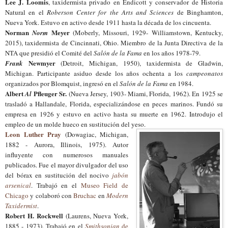
Lee J. Loomis
, taxidermista privado en Endicott y conservador de Historia
Natural en el
Roberson Center for the Arts and Sciences
de Binghamton,
Nueva York. Estuvo en activo desde 1911 hasta la década de los cincuenta.
Norman
Meyer
Norm
(Moberly, Missouri, 1929- Williamstown, Kentucky,
2015), taxidermista de Cincinnati, Ohio. Miembro de la Junta Directiva de la
NTA que presidió el Comité del
Salón de la Fama
en los años 1978-79.
Newmyer
Frank
(Detroit, Michigan, 1950), taxidermista de Gladwin,
Michigan. Participante asiduo desde los años ochenta a los
campeonatos
organizados por Blomquist, ingresó en el
Salón de la Fama
en 1984.
Albert
Pfleuger Sr.
Al
(Nueva Jersey, 1903- Miami, Florida, 1962). En 1925 se
trasladó a Hallandale, Florida, especializándose en peces marinos. Fundó su
empresa en 1926 y estuvo en activo hasta su muerte en 1962. Introdujo el
empleo de un molde hueco en sustitución del yeso.
Leon Luther Pray
(Dowagiac, Michigan,
1882 - Aurora, Illinois, 1975). Autor
influyente con numerosos manuales
publicados. Fue el mayor divulgador del uso
del bórax en sustitución del nocivo
jabón
arsenical
. Trabajó en el
Museo Field de
Chicago
y colaboró con
Bruchac
en
Modern
Taxidermist
.
Robert H. Rockwell
(Laurens, Nueva York,
1885 - 1973). Trabajó en el
Smithsonian
de