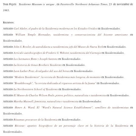
Taxidermy Museum is unique
Fayetteville Northwest Arkansas Times
Tom Pegeli
, en
, 23 de noviembre de
1983.
Recursos:
Carl Akeley, el padre de la Taxidermia moderna en los Estados Unidos
Taxidermidades
Artículo
en
.
William Temple Hornaday, taxidermista y conservacionista del bisonte americano
Artículo
en
Taxidermidades
.
John S. Rowley, de autodidacta a taxidermista jefe del Museo de Nueva York
Taxidermidades
Artículo
en
.
Ar
tículo autobiográfico de Frederic S. Webster, taxidermista del
C
arnegie
Taxidermidades
Artículo
en
.
Los hermanos Remi y Joseph Santens
Taxidermidades
Artículo
en
.
La historia de Jonas Brothers Taxidermy
Taxidermidades
Artículo
en
.
Leon Luther Pray, divulgador del uso del bórax
Taxidermidades
Artículo
en
.
"Modern Taxidermist", la revista de Taxidermia más longeva, de momento
Taxidermidades
Artículo
en
.
"Breakthrough", "la revista dedicada al riguroso artista de la fauna"
Taxidermidades
Artículo
en
.
La Northwestern School of Taxidermy
Taxidermidades
Artículo
en
.
El Museo de Charles Wilson Peale, pintor, político, naturalista y taxidermista
Taxidermidades
Artículo
en
.
Martha Maxwell, feminista, naturalista y taxidermista
Taxidermidades
Artículo
en
.
Henry A. Ward. El "Ward's Natural Science Establishment", semillero de taxidermistas
Artículo
en
Taxidermidades
.
Réaumur, precursor de la Taxidermia
Taxidermidades
Artículo
en
.
Bécoeur: apuntes biográficos de un personaje clave en la historia de la Taxidermia
Artículo
en
Taxidermidades
.