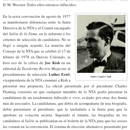
D. M. Wooster. Todos ellos entonces fallecidos.
En la sexta convención de agosto de 1977
se manifestaron diferencias entre la Junta
Directiva de la NTA y el Comité encargado
del
Salón de la Fama
, en lo referente a los
criterios de selección de candidatos. No se
llegó a ningún acuerdo. La reunión del
Consejo de la NTA que se celebró el 17 de
febrero de 1978 en Denver, Colorado, se
Joe Kish
hizo eco de la crítica de
en un
editorial de
Taxidermy Review Magazine
al
Luther Ertel
procedimiento de selección
.
,
James Lippit Clark.
v
icepresidente de la NTA conminó a Kish a
presentar una propuesta. La oficial presentada por el
p
residente Charles
Fleming consistía en que cualquier miembro de la NTA podía presentar la
candidatura de un taxidermista fallecido o vivo, avalado por otras dos firmás
más de asociados. La candidatura, que debía de acompañarse de una biografía,
debía presentarse al
p
residente, que la trasladaría a la Junta para que la
aprobara en votación secreta. Superado el trámite, las biografías de los
candidatos al
Salón
se publicarían en el boletín de la NTA para que los socios
las votaran en la convención. El sistema de elección alternativo presentado por