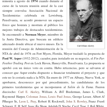
1974
remonta a agosto de
cuando durante el
curso de la tercera reunión anual de la casi
siempre convulsa Asociación Nacional de
Taxidermistas celebrada en Lewisburg,
Pensilvania, se acordó promover un espacio
físico que honrara y mostrara al público los
mejores trabajos de destacados taxidermistas.
Norman Meyer
Se encomendó a
, miembro de
la Junta Directiva, que buscara un edificio
adecuado donde ubicar el nuevo museo. En la
Carl Ethan Akeley.
reunión del Consejo de Administración de la
NTA de abril de 1976 en Fort Myers, Florida, Meyer trasladó la propuesta de
Paul W. Asper
(1932-2012), cazador, para instalarlo en su negocio, el
Fin-Fur-
Feather Trading Post
en Lock Haven, Haneyville, Pensilvania. La propuesta se
aprobó con un único voto en contra. Hubo reticencias, pero se salvaron al
conocer que Asper estaba dispuesto a financiar totalmente el proyecto y que
este no le costaría nada a la NTA. En enero de 1977 en Albany, Nueva York, se
aprobaron, desconozco por qué procedimiento, las candidaturas de los
primeros taxidermistas que se incorporaron al
Salón de la Fama
. Fueron
dieciocho:
Carl E. Akeley
, William A.
Bill
Biederman, James L. Clark,
Raymond Harper,
Coloman Jonas
,
Louis Paul Jonas
, George Lesser, Albert
Al
Pflueger Sr.,
Leon L. Pray
, Robert H. Rockwell,
John S. Rowley
, Franz
Frank
Schwarz, E. H. Self, Isaac
Ike
Shaw, Adolph D. Stache, Cecil Tose, J.
Bob
White,