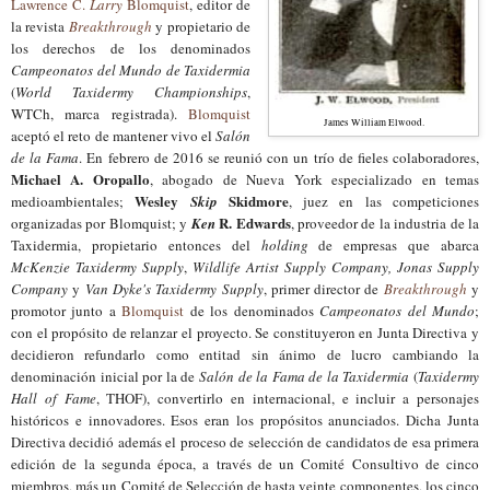
Lawrence C.
Larry
Blomquist
, editor de
la revista
Breakthrough
y propietario de
los derechos de los denominados
Campeonatos del Mundo de Taxidermia
(
World Taxidermy Championships
,
WTCh, marca registrada).
Blomquist
James William Elwood.
aceptó el reto de mantener vivo el
Salón
de la Fama
. En febrero de 2016 se reunió con un trío de fieles colaboradores,
Michael A. Oropallo
, abogado de Nueva York especializado en temas
Wesley
Skidmore
medioambientales;
Skip
, juez en las competiciones
R. Edwards
organizadas por Blomquist; y
Ken
, proveedor de la industria de la
Taxidermia, propietario entonces del
holding
de empresas que abarca
McKenzie Taxidermy Supply
,
Wildlife Artist Supply Company, Jonas Supply
Company
y
Van Dyke's Taxidermy Supply
, primer director de
Breakthrough
y
promotor junto a
Blomquist
de los denominados
Campeonatos del Mundo
;
con el propósito de relanzar el proyecto. Se constituyeron en Junta Directiva y
decidieron refundarlo como entitad sin ánimo de lucro cambiando la
denominación inicial por la de
Salón de la Fama de la Taxidermia
(
Taxidermy
Hall of Fame
, THOF), convertirlo en internacional, e incluir a personajes
históricos e innovadores. Esos eran los propósitos anunciados. Dicha Junta
Directiva decidió además el proceso de selección de candidatos de esa primera
edición de la segunda época, a través de un Comité Consultivo de cinco
miembros, más un Comité de Selección de hasta veinte componentes, los cinco