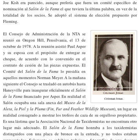
Joe Kish era parecido, aunque prefería que fuera un comité específico de
nominación al
Salón de la Fama
el que tuviera la última palabra, en vez de la
totalidad de los socios. Se adoptó el sistema de elección propuesto por
Fleming.
El Consejo de Administración de la NTA se
reunió en Oregon Hill, Pensilvania, el 13 de
octubre de 1978. A la reunión asistió Paul Asper
y su esposa con el propósito de entregar su
cheque, de acuerdo con lo convenido en el
contrato de cesión de las piezas expuestas. El
Comité del
Salón de la Fama
lo presidía en
aquellos momentos Norman Meyer. A la mañana
siguiente el Consejo se trasladó en autobús hasta
Haneyville para inaugurar oficialmente el
Salón
de la Fama
financiado por Asper. En realidad el
Coloman Jonas.
Salón ocupaba una sala anexa del
Museo de la
Aleta, la Piel y la Pluma
(
Fin, Fur and Feather Wildlife Museum
), un lugar en
realidad consagrado a mostrar los trofeos de caza de su orgulloso propietario.
Es una lástima que la Asociación Nacional de Taxidermistas no encontrara otro
lugar más adecuado. El
Salón de la Fama
honraba a los taxidermistas
distinguidos con una placa de bronce
en
la entrada, y no todos estaban
representados. Solamente se exhibian trabajos o fotografías de una decena: