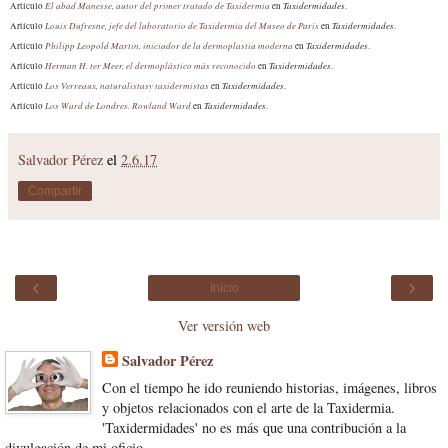
El abad Manesse, autor del primer tratado de Taxidermia
Taxidermidades
Artículo
en
.
Louis Dufresne, jefe del laboratorio de Taxidermia del Museo de París
Taxidermidades
Artículo
en
.
Philipp Leopold Martin, iniciador de la dermoplastia moderna
Taxidermidades
Artículo
en
.
Herman H. ter Meer, el dermoplástico más reconocido
Taxidermidades
Artículo
en
.
Los Verreaux, naturalistasy taxidermistas
Taxidermidades
Artículo
en
.
Los Ward de Londres. Rowland Ward
Taxidermidades
Artículo
en
.
Salvador Pérez
el
2.6.17
Compartir
‹
›
Inicio
Ver versión web
Salvador Pérez
Con el tiempo he ido reuniendo historias, imágenes, libros
y objetos relacionados con el arte de la Taxidermia.
'Taxidermidades' no es más que una contribución a la
divulgación de mi oficio.