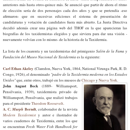
anteriores más hasta otros quince más. Se anunció que partir de ahora el ritmo
de elección sería de dos personajes cada dos años y que se pretendía -eso
afirmaron- que en sucesivas ediciones el sistema de presentación de
candidaturas y votación de candidatos fuera más abierto. La Junta Directiva
decidió además crear una página web del THOF en la que aparecieran las
biografías de los taxidermistas elegidos y que sirviera para dar una visión -
nuevamente volvían con lo mismo- de la historia de la Taxidermia.
La lista de los cuarenta y un taxidermistas del primigenio
Salón de la Fama y
Fundación del Museo Nacional de Taxidermia
es la siguiente:
Carl Ethan Akeley
(Claredon, Nueva York, 1864, National Virunga Park, R. D.
Congo, 1926), el denominado
"padre de la Taxidermia moderna en los Estados
Unidos"
que, entre otros, trabajó en los museos de
Chicago
y
Nueva York
.
John August Beck
(1889- Williamsport,
Pensilvania, 1939), taxidermista privado de
Williamsport, Pensilvania, que realizó trabajos
para el presidente
Theodore Roosevelt
.
A. C.
Berndt
Murph
, colaborador de la revista
Modern Taxidermist
y autor e ilustrador de
varios cuadernos de Taxidermia, entre los que
se encuentran
Fresh Water Fish Handbook for