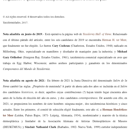
© All rights reserved. ® Reservados todos los derechos.
Taxidermidades, 2017.
Nota añadida en junio de 2019
.- Está operativa la página web de
Taxidermy Hall of Fame
. Relacionado
con el último párrafo del artículo, entre los seis candidatos de 2019 se encontraba
Herman H. ter Meer
,
que finalmente no fue elegido. Lo fueron
Cary Cochran
(Charleston, Estados Unidos, 1948) radicado en
Millesburg, Ohio, especializado en mamíferos y diseñador de maniquíes para la industria; y
Michael
Gary Orthober
(Sturgeon Bay, Estados Unidos, 1961),
taxidermista comercial especializado en aves que
trabaja
en Egg Harbor, Wisconsin; ambos asiduos participantes y ganadores en los denominados
Campeonatos del Mundo de Taxidermia
.
Nota añadida en agosto de 2021
.- En febrero de 2021 la Junta Directiva del denominado
Salón de la
Fama
cambió las reglas. ¿Propósito de enmienda? A partir de ahora
cada dos años
se incluirán en el
Salón
dos candidatos
históricos
, es decir, aquellos cuyas contribuciones (?) hayan tenido lugar cincuenta años
antes de la fecha de elección del año en curso, y dos candidatos
contemporáneos
. De acuerdo con ello, en
2021, se propusieron los nombres de siete hombres -ninguna mujer-, dos taxidermistas históricos y cinco
actuales. Entre los primeros, el comité de selección eligió finalmente, este año sí, a
Herman Hendrikus
ter Meer
(Leiden, Países Bajos, 1871- Leipzig, Alemania, 1934), modernizador y maestro de la técnica
dermoplástica y fundador de la Asociación Alemana de Artistas Dermoplásticos de Museos
(DEUKÜMUS); y
Sinclair Nathaniel Clark
(Barbados, 1902- Nueva York, 1999) curtidor independiente