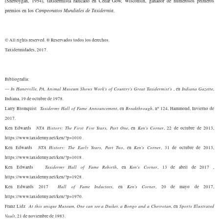
(Sheboygan, 1954), taxidermista radicado en Cedar Gow, Wisconsin, ganador de numerosos primeros
premios en los
Campeonatos Mundiales de Taxidermia
.
© All rights reserved. ® Reservados todos los derechos.
Taxidermidades, 2017.
Bibliografía:
In Haneyville, PA, Animal Museum Shows Work's of Country's Great Taxidermist's
Indiana Gazette
---
, en
,
Indiana, 19 de octubre de 1978.
Taxidermy Hall of Fame Announcement
Breakthrough
Larry Blomquist
, en
, nº 124, Hammond, Invierno de
2017.
NTA History: The First Five Years, Part One
Ken's Corner
Ken Edwards
, en
, 22 de octubre de 2013,
https://www.taxidermy.net/ken/?p=1010 .
NTA History: The Early Years, Part Two
Ken's Corner
Ken Edwards
, en
, 31 de octubre de 2013,
https://www.taxidermy.net/ken/?p=1018 .
Taxidermy Hall of Fame Rebirth
Ken's Corner
Ken Edwards
, en
, 13 de abril de 2017 ,
https://www.taxidermy.net/ken/?p=1928 .
Hall of Fame Inductees
Ken's Corner
Ken Edwards 2017
, en
, 20 de mayo de 2017,
https://www.taxidermy.net/ken/?p=1970.
At this unique Museum, One can see a Duiker, a Bongo and a Chevrotan
Sports Illustrated
Franz Lidz
, en
Vault
, 21 de noviembre de 1983.