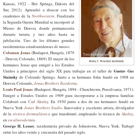
Kansas, 1922 - Hot Springs, Dakota del
Sur, 2012).
Aprendió a disecar
con los
cuadernos de la
Northwestern
.
Finalizada
la
S
egunda Guerra Mundial
s
e inco
rpo
ró al
Museo de Denver, donde permanecería
durante
treinta y tres años
hasta su
jubilación.
Uno de los últimos grandes
taxidermistas estadounidenses
de museo
.
Coloman Jonas
(Budapest, Hungría, 1879
- Denver, Colorado, 1869). El mayor de los
Henry C. Winchers Inchumuk.
hermanos Jonas que emigró a los Estados
Gustav
Unidos a principios del siglo XX para trabajar en el taller de
Gus
Stainsky
de Colorado Springs. Junto a su hermano John fundó en 1908 en
Denver, Colorado,
Jonas Brothers Taxidermy
.
Louis Paul Jonas
(Budapest, Hungría, 1894 - Churchtown, Pensilvania, 1971).
Emigró a Estados Unidos en 1909 para incorporarse a la empresa familiar.
Colaboró con
Carl Akeley
. En 1930 junto a dos de sus hermanos fundó en
Nueva York
Jonas Brothers Studio
. Innovador y excelente artista, divulgador
de la
técnica dermoplástica
que transformó, empleando la técnica de
Akeley
,
en
esculturodermia
.
George H. Lesser
, taxidermista privado de Johnstown, Nueva York. Trabajó
entre los años veinte y cincuenta del pasado siglo.