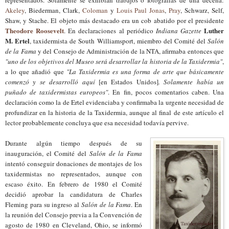
Akeley
, Biederman, Clark,
Coloman
y
Louis Paul Jonas
,
Pray
, Schwarz, Self,
Shaw, y Stache. El objeto más destacado era un cob abatido por el presidente
Theodore Roosevelt
Luther
. En declaraciones al periódico
Indiana Gazette
M. Ertel
, taxidermista de South Williamsport, miembro del Comité del
Salón
de la Fama
y del Consejo de Administración de la NTA, afirmaba entonces que
"uno de los objetivos del Museo será desarrollar la historia de la Taxidermia"
,
a lo que añadió que
"La Taxidermia es una forma de arte que básicamente
comenzó y se desarrolló aquí
[en Estados Unidos]
. Solamente había un
puñado de taxidermistas europeos"
. En fin, pocos comentarios caben. Una
declaración como la de Ertel evidenciaba y confirmaba la urgente necesidad de
profundizar en la historia de la Taxidermia, aunque al final de este artículo el
lector probablemente concluya que esa necesidad todavía pervive.
Durante algún tiempo después de su
inauguración, el Comité del
Salón de la Fama
intentó conseguir donaciones de montajes de los
taxidermistas no representados, aunque con
escaso éxito. En febrero de 1980 el Comité
decidió aprobar la candidatura de Charles
Fleming para su ingreso al
Salón de la Fama
. En
la reunión del Consejo previa a la Convención de
agosto de 1980 en Cleveland, Ohio, se informó