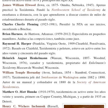
James William Elwood
(Iowa, ca. 1875- Omaha, Nebraska, 1945). Apenas
precticó la Taxidermia. Fundó la
Northwestern School of Taxidermy
de
enseñanza a distancia, con la que aprendieron a disecar cientos de miles de
estadounidenses durante el pasado siglo.
Charles
Fleming
Charlie
(1923-1981), Presidió la NTA en sus inicios,
sucediendo a Bruchac.
Brian Harness
, de Harrison, Arkansas. (1959-2012) Especialista en pequeños
mamíferos. Asiduo a las
competiciones
, también como juez.
Raymond H. Harper
(Franklin, Virginia Oeste, 1909-Clearfeld, Pensilvania,
1972). Basado en Clairfeld, Taxidermista y peletero, estuvo en activo entre los
años veinte y cincuenta del pasado siglo.
Heinrich August Henkelmann
(Wausau, Wisconsin, 1897- Woodruf,
Wisconsin, 1976), cazador y taxidermista, propietario del
Enkelmann's
Taxidermy Museum
de Woodruf, Wisconsin.
William Temple Hornaday
(Avon, Indiana, 1854 - Stamford, Connecticut,
1937). Taxidermista jefe del
Smithsonian
de Washington
entre 1882 y 1890.
Autor de un manual y cofundador en 1880 de la
Society of American
Taxidermists
.
Matthew O.
Huusko
Matt
(1910-1970), taxidermista en activo entre los años
veinte y sesenta, primero en Copper Country, Michigan, y a partir de 1935 en
Detroit.
Henry C. Wichers Inchumuk
(Russell,