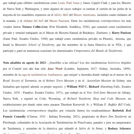
que trabajó para célebres taxidermistas como
Louis Paul Jonas
y James Lippitt Clark y para los Museos
de Nueva York y Washington, y entre algunos de cuyos trabajos se cuentan el curtido de las pieles de la
mayoría de los mamíferos expuestos en el
Akeley Hall
del
Museo Americano
, incluidos cuatro elefantes de
la manada, y el
elefante del
hall
del
Museo Nacional
. Entre los taxidermistas
contemporáneos
los más
votados fueron
Terence Coffin-Grey
(Port Elizabeth, Sudáfrica, 1926), que comenzó como taxidermista
privado y terminó trabajando en el Museo de Historia Natural de Bulabayo, Zimbawe; y
Harry Paulson
(Saint Paul, Estados Unidos, 1940) que trabajó como taxidermista privado en Phoenix, Arizona, que
fundó la
Mountain School of Taxidermy
, que fue miembro de la Junta Directiva de la NTA, y que
participó y ganó en numerosas ocasiones
los denominados
Campeonatos del Mundo de Taxidermia
.
Nota añadida en agosto de 2023
.- ¿Sensibles a las críticas? Los dos taxidermistas
históricos
elegidos
por el Comité este año han sido
Jane Ward
(Londres, Inglaterra, 1817- Sidney, Australia, 1899),
miembro de la
saga de taxidermistas londinenses
, que emigró a Australia donde trabajó en el museo de la
Royal Society of Tasmania
, en el
Hobart Town Museum
y en el
Australian Museum
de Sidney, una
luchadora que regentó además su propio negocio; y
William
Will
C. Richard
(Enosburg Falls, Estados
Unidos, 1876 - Paradise, Estados Unidos, 1971), que trabajó en el
New York State Museum
de Albany,
Nueva York, y regentó en Cody, Wyoming, el
Richard Taxidermy Shop and Cody Museum
, un
establecimiento por donde entre otros pasaron Theodore Roosevelt Jr. y William F.
Buffalo Bill
Cody.
Los taxidermistas
contemporáneos
elegidos por votación fueron los estadounidenses
Roderick
Rod
Francis Connelly
(Clinton, 1931 - Indiana Township, 2021),
propietario de
Bears Den Taxidermy
en
Pittsburgh,
cofundador de la Asociación de Taxidermistas de Pensilvania, ganador y juez en campeonatos
de Taxidermia, y miembro de la directiva que refundó el
Salón de la Fama
; y
Rodney Schreurs