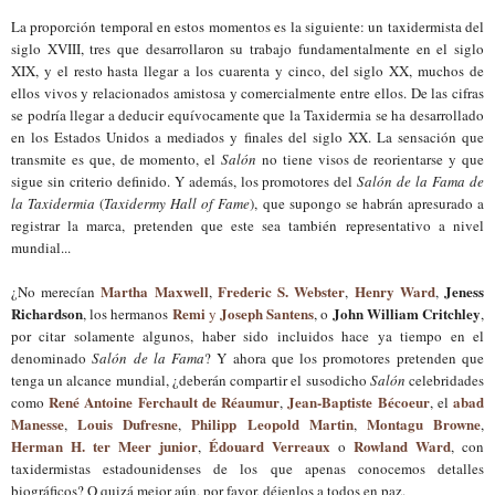
La proporción temporal en estos momentos es la siguiente: un taxidermista del
siglo XVIII, tres que desarrollaron su trabajo fundamentalmente en el siglo
XIX, y el resto hasta llegar a los cuarenta y cinco, del siglo XX, muchos de
ellos vivos y relacionados amistosa y comercialmente entre ellos. De las cifras
se podría llegar a deducir equívocamente que la Taxidermia se ha desarrollado
en los Estados Unidos a mediados y finales del siglo XX. La sensación que
transmite es que, de momento, el
Salón
no tiene visos de reorientarse y que
sigue sin criterio definido. Y además, los promotores del
Salón de la Fama de
la Taxidermia
(
Taxidermy Hall of Fame
), que
supongo
se habrán apresurado a
registrar la marca, pretenden que este sea también representativo a nivel
mundial...
Martha Maxwell
Frederic S. Webster
Henry Ward
Jeness
¿No merecían
,
,
,
Richardson
Remi
Joseph Santens
John William Critchley
, los hermanos
y
, o
,
por citar solamente algunos, haber sido incluidos hace ya tiempo en el
denominado
Salón de la Fama
? Y ahora que los promotores pretenden que
tenga un alcance mundial, ¿deberán compartir el susodicho
Salón
celebridades
René Antoine Ferchault de Réaumur
Jean-Baptiste Bécoeur
abad
como
,
, el
Manesse
Louis Dufresne
Philipp Leopold Martin
Montagu
Browne
,
,
,
,
Herman
H. ter Meer junior
Édouard Verreaux
Rowland Ward
,
o
, con
taxidermistas estadounidenses de los que apenas conocemos detalles
biográficos? O quizá mejor aún, por favor, déjenlos a todos en paz.