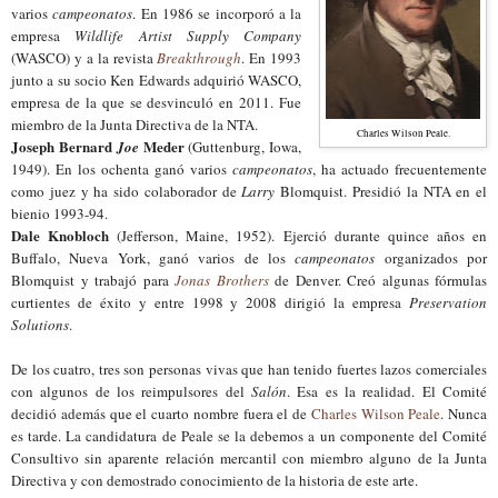
varios
campeonatos
. E
n 1986 se incorporó a la
empresa
Wildlife Artist Supply Company
(WASCO) y a la revista
Breakthrough
. En 1993
junto a su socio Ken Edwards adquirió WASCO,
empresa de la que se desvinculó en 2011.
Fue
miembro de la Junta Directiva de la NTA.
Charles Wilson Peale.
Joseph Bernard
Meder
Joe
(Guttenburg, Iowa,
1949). En los ochenta ganó varios
campeonatos
,
ha actuado frecuentemente
como juez
y ha sido c
olaborador de
Larry
Blomquist.
Presidió la NTA en el
bien
io
199
3
-9
4
.
Dale Knobloch
(Jefferson, Maine, 1952). Ejerció durante quince años en
Buffalo, Nueva York, ganó varios de los
campeonatos
organizados por
Blomquist y trabajó para
Jonas Brothers
de Denver. Creó algunas fórmulas
curtientes de éxito y entre 1998 y 2008 dirigió la empresa
Preservation
Solutions
.
De los cuatro, tres son personas vivas que han tenido fuertes lazos comerciales
con algunos de los reimpulsores del
Salón
.
E
sa es la realidad. El Comité
decidió además que el cuarto nombre fuera el de
Charles Wilson Peale
. Nunca
es tarde.
La
candidatura de Peale se la debemos
a
un
componente del Comité
Consultivo
sin aparente relación
mercantil
con miembro alguno de la Junta
Directiva y con demostrado conocimiento de la historia de este arte.