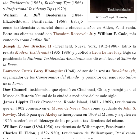
the Taxidermist
(1965),
Taxidermy Tips
(1966)
y
Professional Taxidermy Tips
(1979).
William A.
Biederman
Bill
(1884-
William Temple Hornaday.
Elizabethtown, Pensilvania, 1966), trabajó
como taxidermista comercial durante cincuenta años en Alden, Pensilvania.
William F. Code
Entre sus clientes contó con
Theodore Roosevelt
Jr.
y
, más
conocido como
Buffalo Bill
.
Joseph E.
Bruchac II
Joe
(Greenfield, Nueva York, 1912-1986). Editó la
revista
Modern Taxidermist
(1935-1986) y publicó a
Leon Luther Pray
. Bajo su
presidencia la
National Taxidermists Association
acordó establecer el
Salón de
la Fama
.
Lawrence Curtis
Blomquist
Larry
(1948), editor de la revista
Breakthrough
,
organizador de los
Campeonatos del Mundo
y promotor del renovado
Salón
de la Fama
.
Dow Channell
, taxidermista que ejerció en Cincinnati, Ohio, y trabajó para el
Museo de Historia Natural de la ciudad a mediados del pasado siglo.
James Lippitt Clark
(Providence, Rhode Island, 1883 - 1969), taxidermista
que en 1902 comenzó en el
Museo de Nueva York
como ayudante de
John S.
Rowley
. Medió para que
Akeley
se incorporara en 1909 al Museo, y a quien en
1926 sucedería en el liderazgo de los proyectos taxidérmicos del mismo.
William Corson
(1894-1956), taxidermista de Williamsport, Pensilvania.
Charles H. Eldon
, (1852-1930), taxidermista de Williamsport, Pensilvania.
Estuvo en activo entre 1878 y principios del siglo XX.