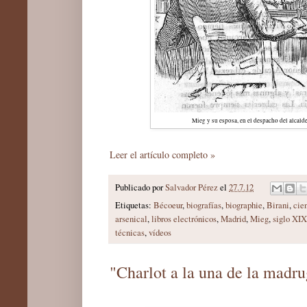
Mieg y su esposa, en el despacho del alcald
Leer el artículo completo »
Publicado por
Salvador Pérez
el
27.7.12
Etiquetas:
Bécoeur
,
biografías
,
biographie
,
Birani
,
cie
arsenical
,
libros electrónicos
,
Madrid
,
Mieg
,
siglo XIX
técnicas
,
vídeos
"Charlot a la una de la madr