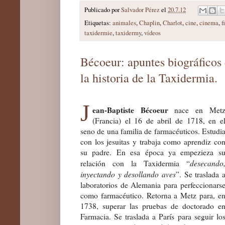
Publicado por
Salvador Pérez
el
20.7.12
Etiquetas:
animales
,
Chaplin
,
Charlot
,
cine
,
cinema
,
f
taxidermie
,
taxidermy
,
vídeos
Bécoeur: apuntes biográficos 
la historia de la Taxidermia.
J
ean-Baptiste Bécoeur
nace en Met
(Francia) el 16 de abril de 1718, en e
seno de una familia de farmacéuticos. Estudi
con los jesuitas y trabaja como aprendiz co
su padre. En esa época ya empezieza s
desecando
relación con la Taxidermia “
inyectando y desollando aves
”. Se traslada 
laboratorios de Alemania para perfeccionars
como farmacéutico. Retorna a Metz para, e
1738, superar las pruebas de doctorado e
Farmacia. Se traslada a París para seguir lo