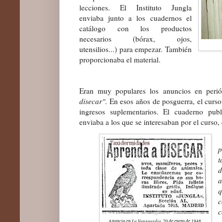
lecciones. El Instituto Jungla
enviaba junto a los cuadernos el
catálogo con los productos
necesarios (bórax, ojos,
utensilios...) para empezar. También
proporcionaba el material.
Eran muy populares los anuncios en peri
disecar"
. En esos años de posguerra, el curs
ingresos suplementarios. El cuaderno publi
enviaba a los que se interesaban por el curso,
t
d
a
q
c
c
La Vanguardia
Anuncio en
, 20 de enero de 1948.