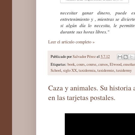
necesitar ganar dinero, puede e
entretenimiento y , mientras se divier
si algún día lo necesita, le permiti
durante sus horas libres."
Leer el artículo completo »
Publicado por
Salvador Pérez
el
5.7.12
Etiquetas:
book
,
cours
,
course
,
cursos
,
Elwood
,
enseña
School
,
siglo XX
,
taxidermia
,
taxidermie
,
taxidermy
Caza y animales. Su historia 
en las tarjetas postales.