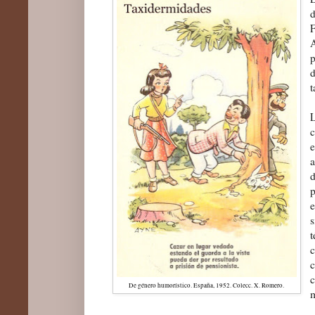
F
p
t
e
s
c
De género humorístico. España, 1952. Colecc. X
.
Romero.
m