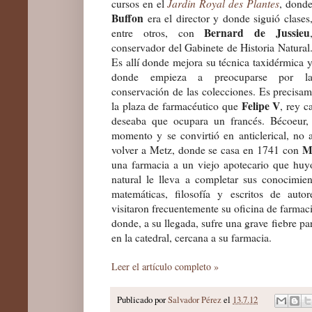
Jardin Royal des Plantes
cursos en el
, dond
Buffon
era el director y donde siguió clases
Bernard de Jussieu
entre otros, con
conservador del Gabinete de Historia Natural
Es allí donde mejora su técnica taxidérmica 
donde empieza a preocuparse por l
conservación de las colecciones. Es precisa
Felipe V
la plaza de farmacéutico que
, rey c
deseaba que ocupara un francés. Bécoeur, 
momento y se convirtió en anticlerical, no a
M
volver a Metz, donde se casa en 1741 con
una farmacia a un viejo apotecario que huyó
natural le lleva a completar sus conocimient
matemáticas, filosofía y escritos de auto
visitaron frecuentemente su oficina de farmac
donde, a su llegada, sufre una grave fiebre p
en la catedral, cercana a su farmacia.
Leer el artículo completo »
Publicado por
Salvador Pérez
el
13.7.12