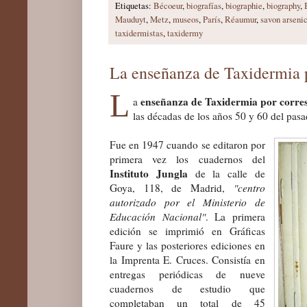
Etiquetas:
Bécoeur
,
biografías
,
biographie
,
biography
,
Mauduyt
,
Metz
,
museos
,
París
,
Réaumur
,
savon arseni
taxidermistas
,
taxidermy
La enseñanza de Taxidermia 
L
enseñanza de Taxidermia por corre
a
las décadas de los años 50 y 60 del pas
Fue en 1947 cuando se editaron por
primera vez los cuadernos del
Instituto Jungla
de la calle de
Goya, 118, de Madrid,
"centro
autorizado por el Ministerio de
Educación Nacional"
. La primera
edición se imprimió en Gráficas
Faure y las posteriores ediciones en
la Imprenta E. Cruces. Consistía en
entregas periódicas de nueve
cuadernos de estudio que
completaban un total de 45