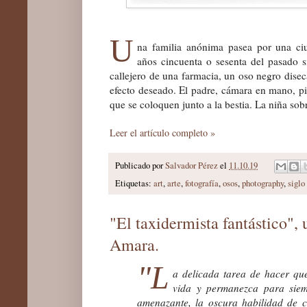
U
na familia anónima pasea por una ci
años cincuenta o sesenta del pasado s
callejero de una farmacia, un oso negro disec
efecto deseado. El padre, cámara en mano, pid
que se coloquen junto a la bestia. La niña sob
Leer el artículo completo »
Publicado por
Salvador Pérez
el
11.10.19
Etiquetas:
art
,
arte
,
fotografía
,
osos
,
photography
,
sigl
"El taxidermista fantástico",
Amara.
"L
a delicada tarea de hacer qu
vida y permanezca para sie
amenazante, la oscura habilidad de cu