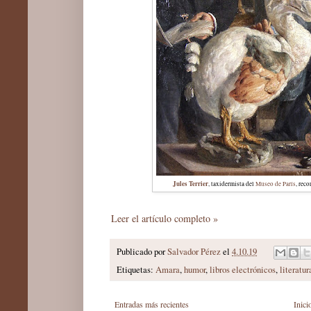
Jules Terrier
, taxidermista del
Museo de París
, rec
Leer el artículo completo »
Publicado por
Salvador Pérez
el
4.10.19
Etiquetas:
Amara
,
humor
,
libros electrónicos
,
literatur
Entradas más recientes
Inici