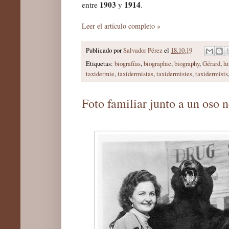
1903
1914
entre
y
.
Leer el artículo completo »
Publicado por
Salvador Pérez
el
18.10.19
Etiquetas:
biografías
,
biographie
,
biography
,
Gérard
,
hi
taxidermie
,
taxidermistas
,
taxidermistes
,
taxidermists
Foto familiar junto a un oso 