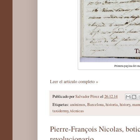
Primera página del m
Leer el artículo completo »
Publicado por
Salvador Pérez
el
26.12.14
Etiquetas:
anónimos
,
Barcelona
,
historia
,
history
,
manu
taxidermy
,
técnicas
Pierre-François Nicolas, boti
revolucionario.