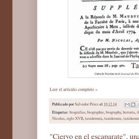
Journal de Ph
Carta de Nicolas en el
Leer el artículo completo »
Publicado por
Salvador Pérez
el
19.12.14
Etiquetas:
biografías
,
biographie
,
biography
,
historia
,
i
Nicolas
,
siglo XVII
,
taxidermia
,
taxidermie
,
taxidermi
"Ciervo en el escaparate", un