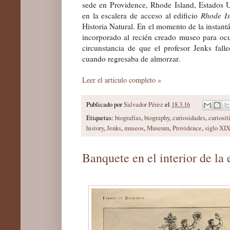
sede en Providence, Rhode Island, Estados 
en la escalera de acceso al edificio
Rhode Is
Historia Natural. En el momento de la instant
incorporado al recién creado
m
useo para ocu
circunstancia de que el profesor Jenks fal
cuando regresaba de almorzar.
Leer el artículo completo »
Publicado por
Salvador Pérez
el
18.3.16
Etiquetas:
biografías
,
biography
,
curiosidades
,
curiosit
history
,
Jenks
,
museos
,
Museum
,
Providence
,
siglo XI
Banquete en el interior de la 