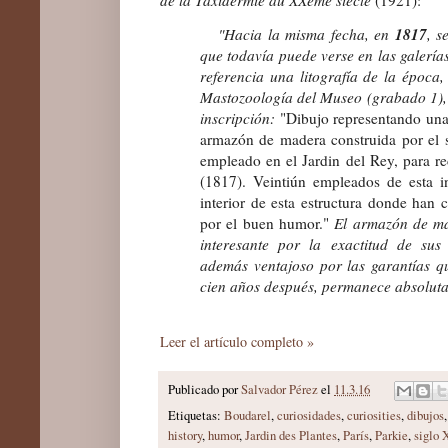
de la Taxidermie au XXème siècle
(1921):
1817
"Hacia la misma fecha, en
, s
que todavía puede verse en las galería
referencia una litografía de la época,
Mastozoología del Museo (grabado 1), 
inscripción:
"Dibujo representando una 
armazón de madera construida por el
empleado en el Jardin del Rey, para rec
(1817). Veintiún empleados de esta i
interior de esta estructura donde han 
por el buen humor."
El armazón de mad
interesante por la exactitud de sus
además ventajoso por las garantías q
cien años después, permanece absoluta
Leer el artículo completo »
Publicado por
Salvador Pérez
el
11.3.16
Etiquetas:
Boudarel
,
curiosidades
,
curiosities
,
dibujos
history
,
humor
,
Jardin des Plantes
,
París
,
Parkie
,
siglo 