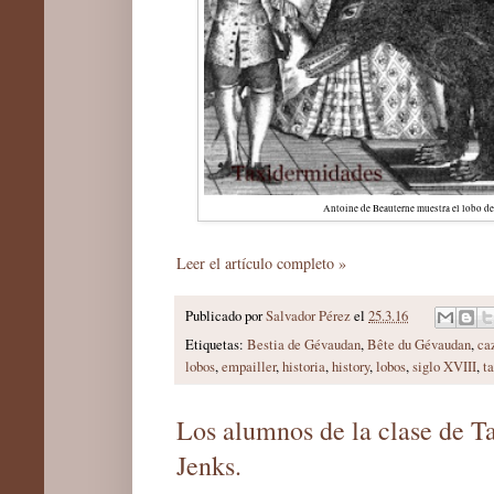
Antoine de Beauterne muestra el lobo d
Leer el artículo completo »
Publicado por
Salvador Pérez
el
25.3.16
Etiquetas:
Bestia de Gévaudan
,
Bête du Gévaudan
,
ca
lobos
,
empailler
,
historia
,
history
,
lobos
,
siglo XVIII
,
t
Los alumnos de la clase de T
Jenks.