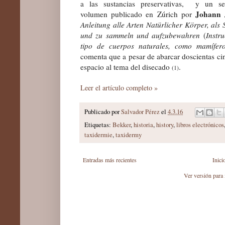
a las sustancias preservativas,
y un se
Johann
volumen publicado en Zúrich por
Anleitung alle Arten Natürlicher Körper, als 
und zu sammeln und aufzube
w
ahren
(
Instr
tipo de cuerpos naturales, como mamífero
comenta q
ue a
pesar de
abarcar
doscientas ci
espacio al
tema del disecado
.
(1)
Leer el artículo completo »
Publicado por
Salvador Pérez
el
4.3.16
Etiquetas:
Bekker
,
historia
,
history
,
libros electrónicos
taxidermie
,
taxidermy
Entradas más recientes
Inici
Ver versión para