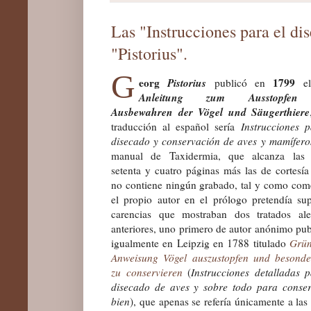
Las "Instrucciones para el d
"Pistorius".
G
eorg
Pistorius
1799
publicó en
el
Anleitung zum Ausstopfen
Ausbewahren der Vögel und Säugerthiere
traducción al español sería
Instrucciones p
disecado y conservación de aves y mamífero
manual de Taxidermia, que alcanza las 
setenta y cuatro páginas más las de cortesí
no contiene ningún grabado, tal y como com
el propi
o
autor en el prólogo pretend
ía
supl
carencias que mostraban dos tratados al
anteriores, uno primero de autor anónimo pu
igualmente en Leipzig en 1788 titulado
Grün
Anweisung Vögel auszustopfen und besonde
zu conservieren
(
I
nstrucciones detalladas p
disecado de aves y sobre todo para conser
bien
), que apenas se
refería
únicamente a las