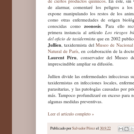
de ciertos productos químicos
. En éste, sin
de alarmar, comentaré los peligros a lo
expone manipulando los restos de los anima
como otras enfermedades de origen biológ
zoonosis
conocidas como
. Para ello rec
primera instancia al artículo
Los riesgos bi
del oficio de taxidermista
que en 2002 publi
Jullien
, taxidermista del
Museo de Nacional 
Natural de París
, en colaboración de la doc
Laurent Péru
, conservador del Museo de
imprescindible ampliar su difusión.
Jullien divide las enfermedades infecciosas su
taxidermistas en infecciones locales, enferme
parasitarias, y las patologías causadas por pr
más. Tampoco profundizaré en exceso para no 
algunas medidas preventivas.
Leer el artículo completo »
Publicado por
Salvador Pérez
el
30.9.22