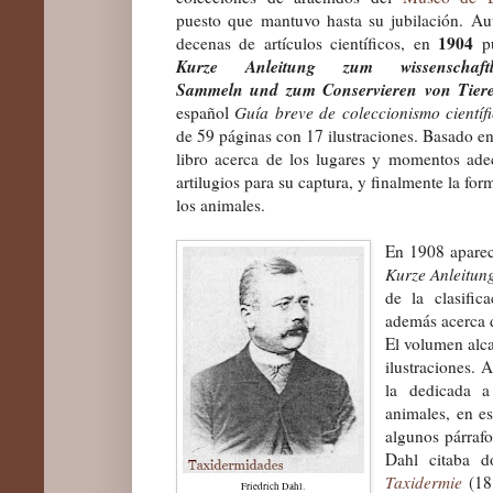
puesto que mantuvo hasta su jubilación. Au
1904
decenas de artículos científicos, en
pu
Kurze Anleitung zum wissenschaftl
Sammeln und zum Conservieren von Tier
español
Guía breve de coleccionismo científ
de 59 páginas con 17 ilustraciones. Basado e
libro
acerca de los lugares y momentos adec
artilugios para su captura, y finalmente la fo
los animales.
En 1908 aparec
Kurze Anleitun
de la clasifi
además acerca d
El volumen alc
ilustraciones. A
la dedicada a
animales, en e
algunos párraf
Dahl citaba d
Taxidermie
(18
Friedrich Dahl.