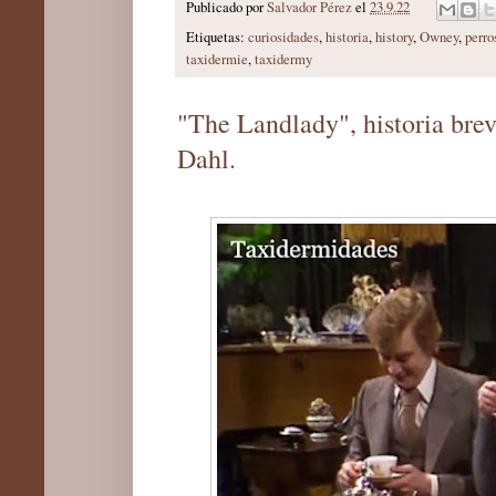
Publicado por
Salvador Pérez
el
23.9.22
Etiquetas:
curiosidades
,
historia
,
history
,
Owney
,
perro
taxidermie
,
taxidermy
"The Landlady", historia brev
Dahl.