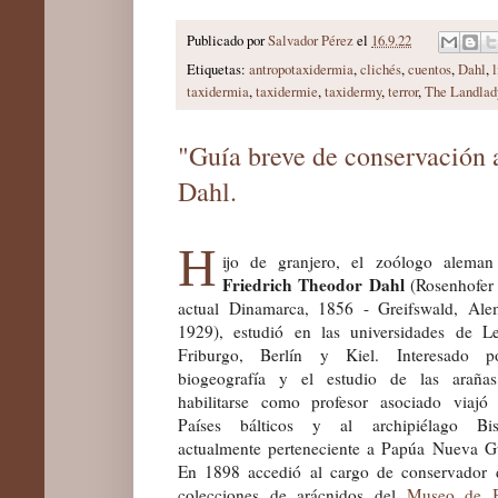
Publicado por
Salvador Pérez
el
16.9.22
Etiquetas:
antropotaxidermia
,
clichés
,
cuentos
,
Dahl
,
l
taxidermia
,
taxidermie
,
taxidermy
,
terror
,
The Landlad
"Guía breve de conservación 
Dahl.
H
ijo de granjero, el zoólogo alema
Friedrich Theodor Dahl
(Rosenhofer
actual Dinamarca, 1856 - Greifswald, Ale
1929), estudió en las universidades de Le
Friburgo, Berlín y Kiel. Interesado p
biogeografía y el estudio de las arañas
habilitarse como profesor asociado viajó
Países bálticos y al archipiélago Bis
actualmente perteneciente a Papúa Nueva G
En 1898 accedió al cargo de conservador 
colecciones de arácnidos del
Museo de B