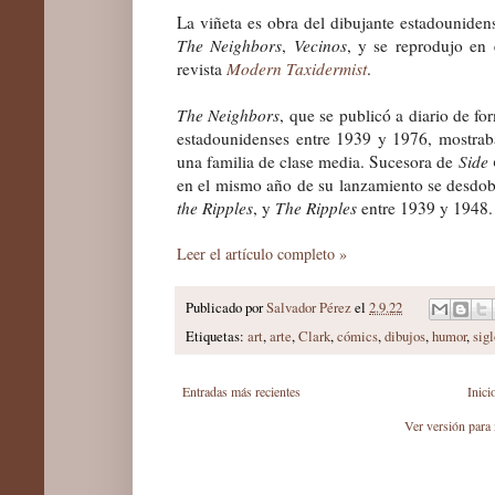
La viñeta es obra del dibujante estadounide
The Neighbors
,
Vecinos
, y se reprodujo en
revista
Modern Taxidermist
.
The Neighbors
, que se publicó a diario de f
estadounidenses entre 1939 y 1976, mostrab
una familia de clase media. Sucesora de
Side
en el mismo año de su lanzamiento
se desdob
the Ripples
, y
The Ripples
entre 1939 y 1948.
Leer el artículo completo »
Publicado por
Salvador Pérez
el
2.9.22
Etiquetas:
art
,
arte
,
Clark
,
cómics
,
dibujos
,
humor
,
sig
Entradas más recientes
Inici
Ver versión para