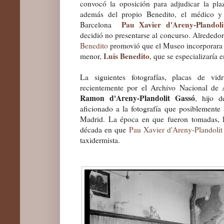
convocó la oposición para adjudicar la pl
además del propio Benedito,
el médico y 
Pau Xavier d'Areny-Plandoli
Barcelona
decidi
ó
no present
ar
se
al concurso
.
Alrededo
Ben
edit
o
promovió que el Museo incorporara a
Lu
is Benedito
menor,
, que se especializaría 
La siguientes fotografías, placas de vi
recientemente por el Ar
c
hivo Nacional
de 
Ramon
d'Areny-Plandolit Gassó
, hijo 
aficionado a la fotografía qu
e
posiblemente 
Madrid.
La época en que fueron tomadas, 
década en que
Pau Xavier d'
Areny
-Plandolit
taxidermista.