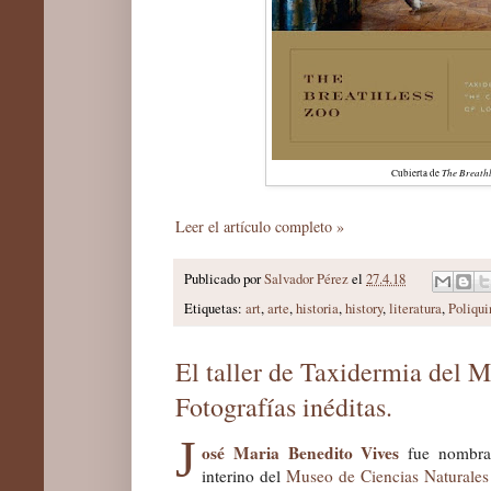
The Breath
Cubierta de
Leer el artículo completo »
Publicado por
Salvador Pérez
el
27.4.18
Etiquetas:
art
,
arte
,
historia
,
history
,
literatura
,
Poliqui
El taller de Taxidermia del 
Fotografías inéditas.
J
osé Maria Benedito Vives
fue nombrad
interino
del
Museo de Ciencias Naturales