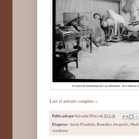
El taller de Taxidermia de Luis Benedito en el Museo N
Leer el artículo completo »
Publicado por
Salvador Pérez
el
20.4.18
Etiquetas:
Areny-Plandolit
,
Benedito
,
fotografía
,
Madr
taxidermy