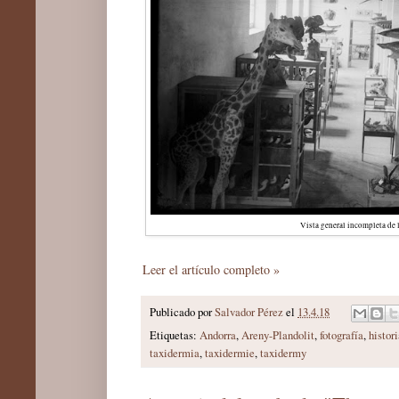
Vista general incompleta de l
Leer el artículo completo »
Publicado por
Salvador Pérez
el
13.4.18
Etiquetas:
Andorra
,
Areny-Plandolit
,
fotografía
,
histor
taxidermia
,
taxidermie
,
taxidermy