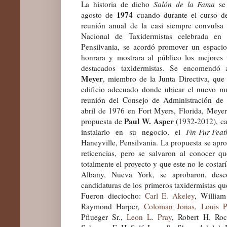
La historia de dicho
Salón de la Fama
se
1974
agosto de
cuando durante el curso de
reunión anual de la casi siempre convulsa
Nacional de Taxidermistas celebrada en 
Pensilvania, se acordó promover un espacio
honrara y mostrara al público los mejores 
destacados taxidermistas. Se encomendó
Meyer
, miembro de la Junta Directiva, que
edificio adecuado donde ubicar el nuevo m
reunión del Consejo de Administración de
abril de 1976 en Fort Myers, Florida, Meyer 
Paul W. Asper
propuesta de
(1932-2012), ca
instalarlo en su negocio, el
Fin-Fur-Fea
Haneyville, Pensilvania. La propuesta se apr
reticencias, pero se salvaron al conocer q
totalmente el proyecto y que este no le costa
Albany, Nueva York, se aprobaron, desc
candidaturas de los primeros taxidermistas qu
Fueron dieciocho:
Carl E. Akeley
, Willia
Raymond Harper,
Coloman Jonas
,
Louis P
Pflueger Sr.,
Leon L. Pray
, Robert H. Ro