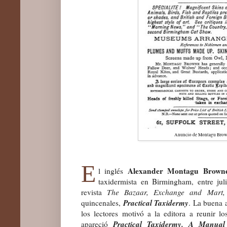
Anuncio de M
ontagu
Brown
E
Alexander Montagu Brown
l inglés
taxidermista en Birmingham
, entre ju
revista
The Bazaar, Exchange and Mart,
Practical Taxidermy
quincenales,
. La buena 
los lectores motivó a la editora a reunir l
Practical Taxidermy. A Manual
apareció