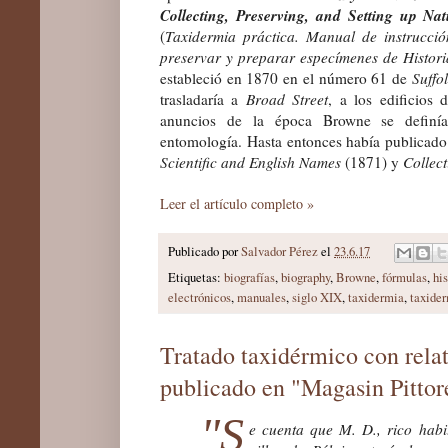
Collecting, Preserving, and Setting up Na
(
Taxidermia práctica. Manual de instrucció
preservar y preparar especímenes de Histori
estableció en 1870 en el número 61 de
Suffol
trasladaría a
Broad Street
, a los edificios 
anuncios de la época Browne se definía 
entomología. Hasta entonces había publicad
Scientific and English Names
(1871) y
Collect
Leer el artículo completo »
Publicado por
Salvador Pérez
el
23.6.17
Etiquetas:
biografías
,
biography
,
Browne
,
fórmulas
,
his
electrónicos
,
manuales
,
siglo XIX
,
taxidermia
,
taxide
Tratado taxidérmico con relat
publicado en "Magasin Pittor
"S
e cuenta que M. D., rico habi