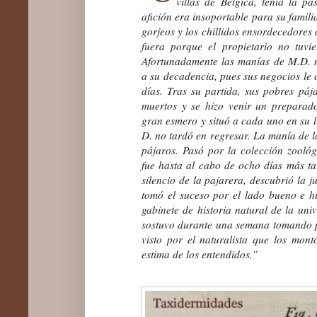
villas de Bélgica, tenía la pa
afición era insoportable para su famili
gorjeos y los chillidos ensordecedores 
fuera porque el propietario no tuvi
Afortunadamente las manías de M.D. 
a su decadencia, pues sus negocios le 
días. Tras su partida, sus pobres pá
muertos y se hizo venir un prepara
gran esmero y situó a cada uno en su l
D. no tardó en regresar. La manía de la
pájaros.
Pasó por la colección zoológ
fue hasta al cabo de ocho días más t
silencio de la pajarera, descubrió la 
tomó el suceso por el lado bueno e h
gabinete de historia natural de la uni
sostuvo durante una semana tomando p
visto por el naturalista que los mon
estima de los entendidos.”