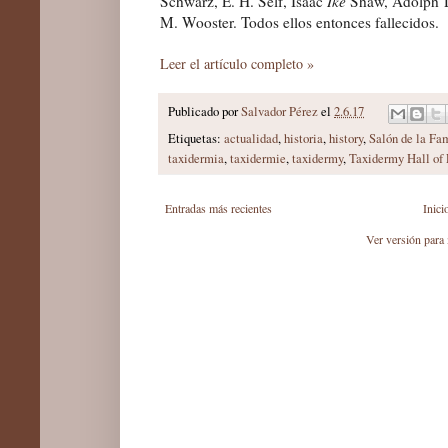
Schwarz, E. H. Self, Isaac
Ike
Shaw, Adolph D.
M. Wooster. Todos ellos entonces fallecidos.
Leer el artículo completo »
Publicado por
Salvador Pérez
el
2.6.17
Etiquetas:
actualidad
,
historia
,
history
,
Salón de la Fa
taxidermia
,
taxidermie
,
taxidermy
,
Taxidermy Hall of
Entradas más recientes
Inici
Ver versión para