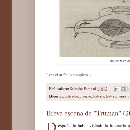
Ilustración del ar
Leer el artículo completo »
Publicado por
Salvador Pérez
el
16.6.17
Etiquetas:
artículos
,
cuentos
,
historia
,
history
,
humor
,
s
Breve escena de "Truman" (2
D
espués de haber visitado la funeraria 