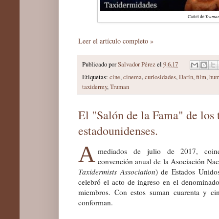
Truma
Cartel de
Leer el artículo completo »
Publicado por
Salvador Pérez
el
9.6.17
Etiquetas:
cine
,
cinema
,
curiosidades
,
Darín
,
film
,
hum
taxidermy
,
Truman
El "Salón de la Fama" de los 
estadounidenses.
A
mediados de julio de 2017, coinc
convención anual de la Asociación Na
Taxidermists Association
) de Estados Unido
celebr
ó
el acto de ingreso en el denominad
miembros. Con estos suman cuarenta y cinc
conforman.