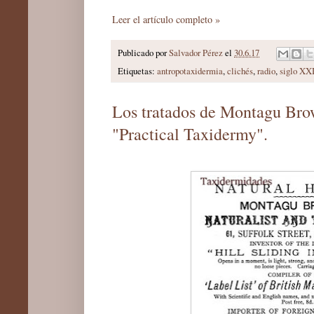
Leer el artículo completo »
Publicado por
Salvador Pérez
el
30.6.17
Etiquetas:
antropotaxidermia
,
clichés
,
radio
,
siglo XX
Los tratados de Montagu Brow
"Practical Taxidermy".