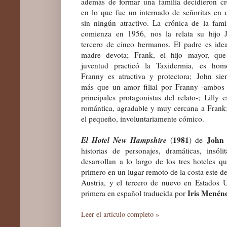
además de formar una familia decidieron c
en lo que fue un internado de señoritas en 
sin ningún atractivo. La crónica de la fami
comienza en 1956, nos la relata su hijo J
tercero de cinco hermanos. El padre es ideal
madre devota; Frank, el hijo mayor, q
juventud practicó la Taxidermia,
es homo
Franny es atractiva y protectora;
John sie
más que un amor filial por Franny -ambos 
principales protagonistas del relato-;
Lilly e
romántica, agradable y muy cercana a Frank
el pequeño, involuntariamente cómico.
El Hotel New Hampshire
1981
John 
(
) de
historias de personajes, dramáticas, insólit
desarrollan a lo largo de los tres hoteles
primero en un lugar remoto de la costa este d
Austria, y el tercero de nuevo en Estados 
Iris Menén
primera en español traducida por
Leer el artículo completo »