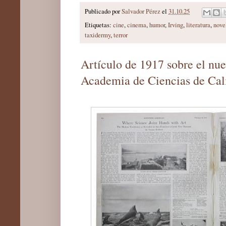
Publicado por
Salvador Pérez
el
31.10.25
Etiquetas:
cine
,
cinema
,
humor
,
Irving
,
literatura
,
nove
taxidermy
,
terror
Artículo de 1917 sobre el nu
Academia de Ciencias de Cali