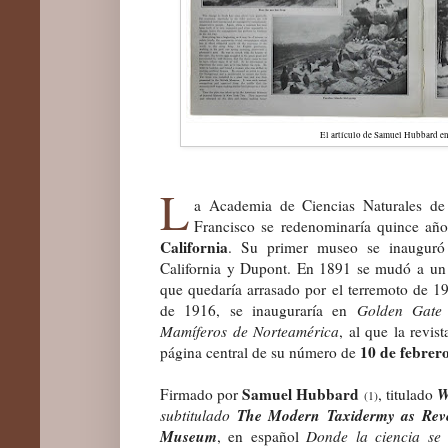
El artículo de Samuel Hubbard e
L
a Academia de Ciencias Naturales de
Francisco se redenominaría quince añ
California
. Su primer museo se inauguró 
California y Dupont. En 1891 se mudó a un
que quedaría arrasado por el terremoto de 1
de 1916, se inauguraría en
Golden Gate
Mamíferos de Norteamérica
, al que la revis
10 de febrer
página central de su número de
Samuel Hubbard
W
Firmado por
, titulado
(1)
The Modern Taxidermy as Reve
subtitulado
Museum
, en español
Donde la ciencia se