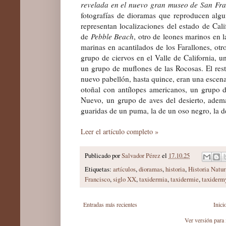
revelada en el nuevo gran museo de San Fra
fotografías de dioramas que reproducen alg
representan localizaciones del estado de Cali
de
Pebble Beach
, otro de leones marinos en 
marinas en acantilados de los Farallones, otr
grupo de ciervos en el Valle de California, u
un grupo de muflones de las Rocosas. El rest
nuevo pabellón, hasta quince, eran una escena 
otoñal con antílopes americanos, un grupo 
Nuevo, un grupo de aves del desierto, ade
guaridas de un puma, la de un oso negro, la d
Leer el artículo completo »
Publicado por
Salvador Pérez
el
17.10.25
Etiquetas:
artículos
,
dioramas
,
historia
,
Historia Natur
Francisco
,
siglo XX
,
taxidermia
,
taxidermie
,
taxiderm
Entradas más recientes
Inici
Ver versión para