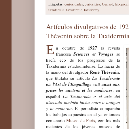
Etiquetas:
curiosidades
,
curiosities
,
Gerrard
,
hipopóta
taxidermia
,
taxidermie
,
taxidermy
Artículos divulgativos de 19
Thévenin sobre la Taxidermi
E
1927
n octubre de
la revista
Sciences et Voyages
francesa
se
hacía eco de los progresos de la
Taxidermia estadounidense. Lo hacía de
René Thévenin
la mano del divulgador
,
La Taxidermie
que titulaba su artículo
ou l'Art de l'Empaillage voit aussi aux
prises les anciens et les modernes
, en
español
La Taxidermia o el arte del
disecado también lucha entre o antiguo
y lo moderno
. El periodista comparaba
los trabajos expuestos en el ya entonces
centenario
Museo de París
, con los más
recientes de los jóvenes museos de