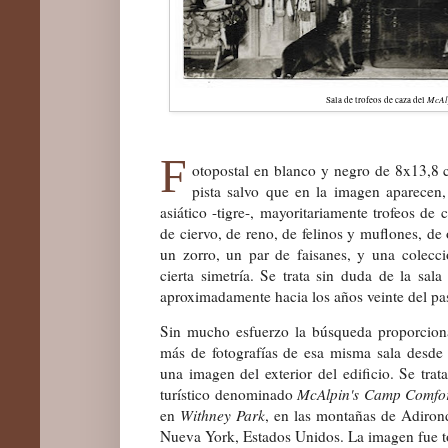
McAl
Sala de trofeos de caza del
F
otopostal en blanco y negro de 8x13,8 
pista salvo que en la imagen aparecen,
asiático -tigre-, mayoritariamente trofeos de
de ciervo, de reno, de felinos y muflones, de
un zorro, un par de faisanes, y una colecc
cierta simetría. Se trata sin duda de la sal
aproximadamente hacia los años veinte del pa
Sin mucho esfuerzo
la búsqueda proporciona
más de fotografías de esa misma sala desde
una imagen del exterior del edificio. Se trat
turístico denominado
McAlpin's Camp Comfo
en
Withney Park
, en las montañas de Adiron
Nueva York, Estados Unidos.
La imagen fue 