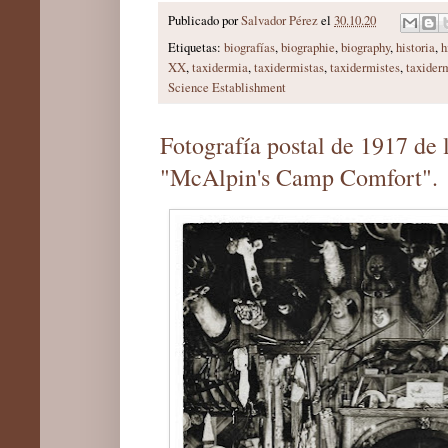
Publicado por
Salvador Pérez
el
30.10.20
Etiquetas:
biografías
,
biographie
,
biography
,
historia
,
h
XX
,
taxidermia
,
taxidermistas
,
taxidermistes
,
taxider
Science Establishment
Fotografía postal de 1917 de l
"McAlpin's Camp Comfort".