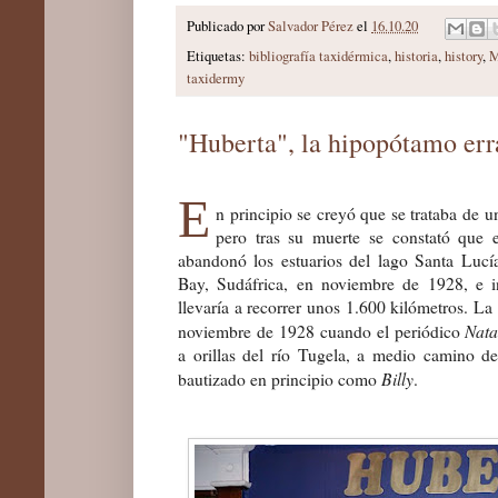
Publicado por
Salvador Pérez
el
16.10.20
Etiquetas:
bibliografía taxidérmica
,
historia
,
history
,
M
taxidermy
"Huberta", la hipopótamo err
E
n principio se creyó que se trataba d
pero tras su muerte se constató que
abandonó los estuarios del lago Santa Lucí
Bay, Sudáfrica, en noviembre de 1928, e in
llevaría a recorrer unos 1.600 kilómetros. La
Nata
noviembre de 1928 cuando el periódico
a orillas del río Tugela, a medio camino d
Billy
bautizado en principio como
.