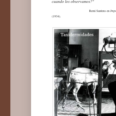
cuando los observamos?"
Impo
Remi Santens en
(1934).