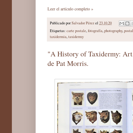
Leer el artículo completo »
Publicado por
Salvador Pérez
el
23.10.20
Etiquetas:
carte postale
,
fotografía
,
photography
,
posta
taxidermia
,
taxidermy
"A History of Taxidermy: Art
de Pat Morris.