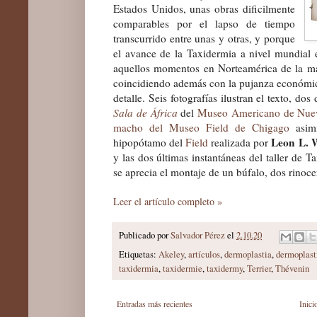
Estados Unidos, unas obras dificilmente
comparables por el lapso de tiempo
transcurrido entre unas y otras, y porque
el avance de la Taxidermia a nivel mundial 
aquellos momentos en Norteamérica de la 
coincidiendo además con la pujanza económic
detalle. Seis fotografías ilustran el texto, dos
Sala de África
del
Museo Americano de Nue
macho del Museo Field de Chigago
asim
Leon L. W
hipopótamo del
Field
realizada por
y las dos últimas instantáneas del taller de 
se aprecia el montaje de un búfalo, dos rinoc
Leer el artículo completo »
Publicado por
Salvador Pérez
el
2.10.20
Etiquetas:
Akeley
,
artículos
,
dermoplastia
,
dermoplast
taxidermia
,
taxidermie
,
taxidermy
,
Terrier
,
Thévenin
Entradas más recientes
Inici