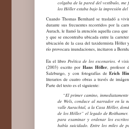
colgaba de la pared del vestíbulo, me 
los Höller estaba bajo la impresión del 
Cuando Thomas Bernhard se trasladó a vivi
durante sus frecuentes recorridos por
la carr
Aurach,
le llamó la atención aquella casa que 
y que se encontraba ubicada entre la carretera
ubicación de la casa del taxidermista Höller 
río provocara inundaciones, incitaron a Bernh
En el libro
Poética de los escenarios. 4 vi
Hans Höller
(2003) escrito por
, profesor 
Erich Hin
Salzburgo, y con fotografías de
literarios de cuatro obras a través de imág
Parte del texto es el siguiente:
“El primer camino, inmediatamente d
de Wels, conduce al narrador en la n
valle Aurachtal, a la Casa Höller, don
de los Höller” el legado de Roithamer. 
para examinar y ordenar los escrito
había suicidado. Entre los miles de 