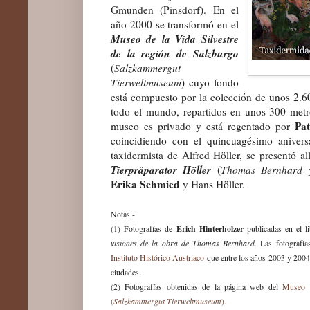
Gmunden (Pinsdorf). En el
año 2000 se transformó en el
Museo de la Vida Silvestre
de la región de Salzburgo
(
Salzkammergut
Tierweltmuseum
) cuyo fondo
está compuesto por la colección de unos 2.6
todo el mundo, repartidos en unos 300 metr
Pat
museo es privado y está regentado por
coincidiendo con el quincuagésimo anivers
taxidermista de Alfred Höller, se presentó all
Tierpräparator Höller
(
Thomas Bernhard y
Erika Schmied
y Hans Höller
.
Notas.-
Erich Hinterholzer
(1) Fotografías de
publicadas en el 
visiones de la obra de Thomas Bernhard.
Las fotografías
Instituto Histórico Austriaco
que entre los años 2003 y 2004
ciudades.
(2) Fotografías obtenidas de la página web del
Museo d
Salzkammergut Tierweltmuseum
(
).