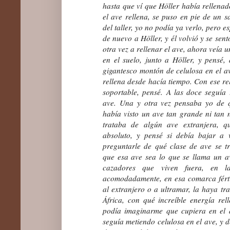
hasta que ví que Höller había rellenado
el ave rellena, se puso en pie de un sa
del taller, yo no podía ya verlo, pero e
de nuevo a Höller, y él volvió y se sent
otra vez a rellenar el ave, ahora veía 
en el suelo, junto a Höller, y pensé
gigantesco montón de celulosa en el av
rellena desde hacía tiempo. Con ese rel
soportable, pensé. A las doce seguía
ave. Una y otra vez pensaba yo de q
había visto un ave tan grande ni tan 
trataba de algún ave extranjera, 
absoluto, y pensé si debía bajar a 
preguntarle de qué clase de ave se t
que esa ave sea lo que se llama un a
cazadores que viven fuera, en l
acomodadamente, en esa comarca fért
al extranjero o a ultramar, la haya tr
África, con qué increíble energía re
podía imaginarme que cupiera en el a
seguía metiendo celulosa en el ave, y 