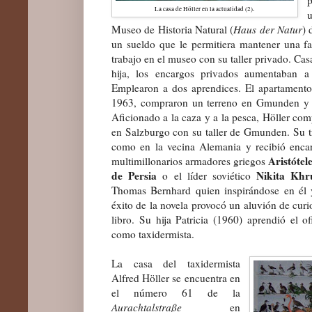
.
La casa de Höller en la actualidad (2)
Museo de Historia Natural (
Haus der Natur
) 
un sueldo que le permitiera mantener una f
trabajo en el museo con su taller privado. Ca
hija, los encargos privados aumentaban a
Emplearon a dos aprendices. El apartament
1963, compraron un terreno en Gmunden y 
Aficionado a la caza y a la pesca, Höller com
en Salzburgo con su taller de Gmunden. Su tr
como en la vecina Alemania y recibió enca
Aristótel
multimillonarios armadores griegos
de Persia
Nikita Khr
o el líder soviético
Thomas Bernhard quien inspirándose en él 
éxito de la novela provocó un aluvión de curi
libro. Su hija Patricia (1960) aprendió el o
como taxidermista.
La casa del taxidermista
Alfred Höller se encuentra en
el número 61 de la
Aurachtalstraße
en