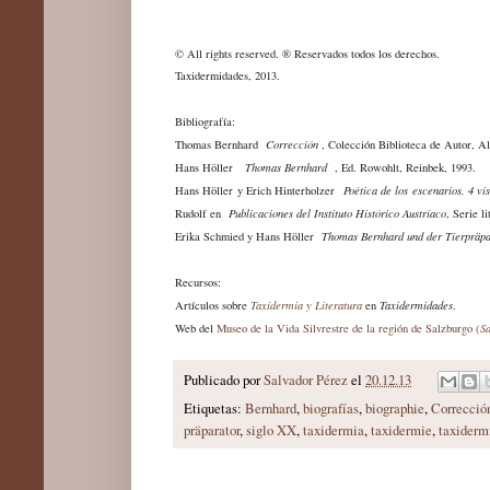
© All rights reserved. ® Reservados todos los derechos.
Taxidermidades, 2013.
Bibliografía:
Thomas Bernhard
Corrección
, Colección Biblioteca de Autor, Al
Hans Höller
Thomas Bernhard
, Ed. Rowohlt, Reinbek, 1993.
Hans Höller y Erich Hinterholzer
Poética de los escenarios. 4 v
Rudolf en
Publicaciones del Instituto Histórico Austríaco
, Serie l
Erika Schmied y Hans Höller
Thomas Bernhard und der Tierpräpa
Recursos:
Artículos sobre
Taxidermia y Literatura
en
Taxidermidades
.
Web del
Museo de la Vida Silvrestre de la región de Salzburgo
(
S
Publicado por
Salvador Pérez
el
20.12.13
Etiquetas:
Bernhard
,
biografías
,
biographie
,
Correcció
präparator
,
siglo XX
,
taxidermia
,
taxidermie
,
taxiderm