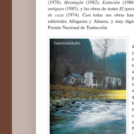
(1978),
Hormigón
(1982),
Extinción
(198
antiguos
(1985), y las obras de teatro
El igno
de caza
(1974). Casi todas sus obras han
editoriales Alfaguara y Alianza, y muy dig
Premio Nacional de Traducción
.
d
y
a
a
q
l
t
b
p