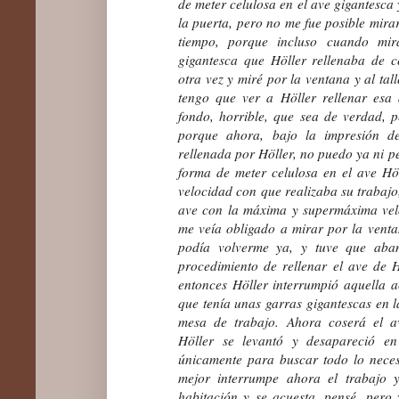
de meter celulosa en el ave gigantesca 
la puerta, pero no me fue posible mira
tiempo, porque incluso cuando mir
gigantesca que Höller rellenaba de 
otra vez y miré por la ventana y al tal
tengo que ver a Höller rellenar esa 
fondo, horrible, que sea de verdad, 
porque ahora, bajo la impresión d
rellenada por Höller, no puedo ya ni pe
forma de meter celulosa en el ave Hö
velocidad con que realizaba su trabajo,
ave con la máxima y supermáxima vel
me veía obligado a mirar por la venta
podía volverme ya, y tuve que aba
procedimiento de rellenar el ave de H
entonces Höller interrumpió aquella ac
que tenía unas garras gigantescas en l
mesa de trabajo. Ahora coserá el av
Höller se levantó y desapareció en 
únicamente para buscar todo lo neces
mejor interrumpe ahora el trabajo y
habitación y se acuesta, pensé, pero