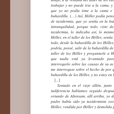
trabajar y no puede irse a la cama, 
que yo no podía irme a la cama e 
buhardilla.
(…)
Así, Höller podía pensa
de taxidermia, que yo sentía en la bu
intranquilidad, porque todo, visto de
taxidermia, lo indicaba así, lo mis
Höller, en el taller de los Höller, sent
todo, desde la buhardilla de los Höller,
podría, pensé, salir de la buhardilla de
taller de los Höller y preguntarle a H
que nadie está ya levantado para 
interrogarlo sobre las causas de su ac
me interrogase sobre el hecho de por q
buhardilla de los Höller, y no estoy en
[...]
Sentado en el viejo sillón, junto 
indiferencia habíamos seguido despu
oriundo de Altensam, allí arriba, yo d
padre había sido ya taxidermista zoo
Höller, vendida por Höller y demolida p