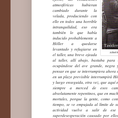
atmosféricas hubieran
cambiado durante la
velada, produciendo con
ello en todos una horrible
intranquilidad, eso era
también lo que había
inducido probablemente a
Höller a quedarse
levantado y refugiarse en
Alfred H
el taller, una breve ojeada
al taller, allí abajo, bastaba par
ocupándose del ave grande, negra y
pensar en que se interrumpiera ahora o
en un plazo previsible interrumpirá Höl
y luego enseguida, otra vez, que aquí 
siempre a merced de esos camb
absolutamente repentinos, que en muc
mortales, porque la gente, como co
tiempo, se ve empujada al límite de su
actividad vuelve a salir de ese
superdesesperación causado por ello