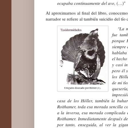
ocupaba continuamente del ave,
(…)"
Al aproximarnos al final del libro, conocemo
narrador se refiere al también suicidio del tío
"La mue
fue tamb
porque H
siempre 
hablaba 
el hecho
y casi i
pero él 
los Höll
de mi tío
queserí
Urogallo disecado por Höller (1).
impresió
casa de los Höller, también la buhard
Roithamer, toda esa morada sencilla co
a la inversa, esa morada complicada co
Roithamer. Inmediatamente después de 
por tanto, enseguida, al ver la gig