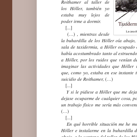
Roithamer al taller de
los Höller, también yo
estaba muy lejos de
poder irme a dormir.
[...]
La casa de
(…)
, mientras desde
la buhardilla de los Höller oía abajo, 
sala de taxidermia, a Höller ocupado c
había acostumbrado tanto al estruendo
a Höller, por los ruidos que venían de
imaginar las actividades que Höller
que, como yo, estaba en ese instante t
suicidio de Roithamer,
(…)
[...]
Y si le pidiese a Höller que me dejas
dejase ocuparme de cualquier cosa, por
un trabajo físico me sería más conveni
(…)
[...]
En qué horrible situación me he meti
Höller e instalarme en la buhardilla d
abajo, a la ventana del taller de los H