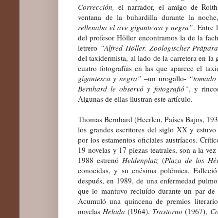
Corrección,
el narrador, el amigo de Roit
ventana de la buhardilla durante la noch
rellenaba el ave gigantesca y negra”
. Entre 
del profesor Höller encontramos la de la fach
letrero
“Alfred Höller. Zoologischer Präpar
del taxidermista, al lado de la carretera en la
cuatro fotografías en las que aparece el tax
gigantesca y negra”
–un urogallo-
“tomado 
Bernhard le observó y fotografió”
, y rinco
Algunas de ellas ilustran este artículo.
Thomas Bernhard (Heerlen, Países Bajos, 19
los grandes escritores del siglo XX y estu
por los estamentos oficiales austríacos. Crític
19 novelas y 17 piezas teatrales, son a la ve
1988 estrenó
Heldenplatz
(
Plaza de los Hé
conocidas, y su enésima polémica. Fallec
después, en 1989, de una enfermedad pulmon
que lo mantuvo recluído durante un par de 
Acumuló una quincena de premios literario
novelas
Helada
(1964),
Trastorno
(1967),
Co