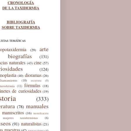
CRONOLOGÍA
DE LA TAXIDERMIA
BIBLIOGRAFÍA
SOBRE TAXIDERMIA
UETAS TEMÁTICAS
arte
ropotaxidermia
(29)
biografías
(131)
ncias naturales
cine
(43)
(57)
riosidades
(124)
moplastia
dioramas
(40)
(26)
lsamamiento
(10)
(5)
escultura
fórmulas
(18)
lturodermia
(11)
inetes de curiosidades
(19)
storia
(333)
eratura
manuales
(78)
manuscritos
(16)
momificación
mujeres taxidermistas
(6)
seos
naturalistas
(91)
(21)
as maestras
(42)
(4)
parataxidermia