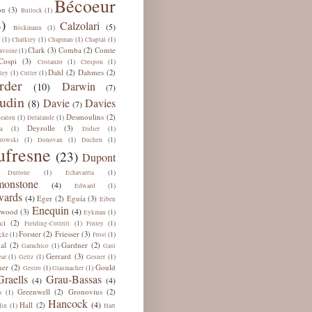
Bécoeur
on
(3)
(1)
Bullock
)
Calzolari
(5)
(1)
Böckmann
(1)
(1)
(1)
(1)
Chalkley
Chapman
Chaptal
Clark
Comba
Comte
(3)
(2)
(1)
avoine
Cospi
(3)
(1)
(1)
Costanzo
Crespon
Dahl
Dahmes
(2)
(2)
(1)
(1)
ley
Cutler
rder
Darwin
(10)
(7)
udin
Davie
Davies
(8)
(7)
Desmoulins
(2)
(1)
(1)
eaton
Delalande
Deyrolle
(3)
(1)
(1)
a
Didier
(1)
(1)
(1)
rowski
Donovan
Duchen
ufresne
(23)
Dupont
(1)
(1)
Durione
Echavarría
onstone
(4)
(1)
Edward
ards
(4)
Eger
Eguía
(2)
(3)
Eiben
Enequin
(4)
lwood
(3)
(1)
Eykman
ci
(2)
(1)
(1)
Fielding-Cottrill
Finley
Forster
Friesser
(2)
(3)
(1)
(1)
cke
Frost
al
Gardner
(2)
(2)
(1)
Garachico
Gast
Gerrard
(3)
(1)
(1)
(1)
ar
Geltz
Gesner
ner
Gould
(2)
(1)
(1)
Gestro
Glasmacher
Graells
Grau-Bassas
(4)
(4)
Greenwell
Gronovius
(2)
(2)
(1)
s
Hancock
(4)
Hall
(2)
(1)
din
Hart