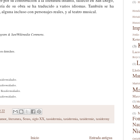
 por su contribución a la literatura infantil, falleció en San Diego,
(1)
H
ía de su obra se ha traducido a varios idiomas. También se ha
alguna incluso con personajes reales, y al teatro musical.
Hond
Hotal
Hunzi
Imp
egram & Sun
/
Wikimedia Commons
.
Jenks
Kette
(3)
Lac
los derechos.
Roye
L
(1)
Llofr
Man
xidermidades
.
Marte
xidermidades
.
Ma
Taxidermidades
n
.
Maxw
xidermidades
.
(1)
Me
Mi
2.22
M
(1)
Fon
umor
,
literatura
,
Seuss
,
siglo XX
,
tassidermia
,
taxidermia
,
taxidermie
,
taxidermy
Na
Ni
Inicio
Entrada antigua
Ortle