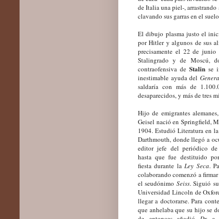
de Italia una piel-, arrastrando
clavando sus garras en el suelo
El dibujo plasma justo el ini
por Hitler y algunos de sus a
precisamente el 22 de junio
Stalingrado y de Moscú, d
Stalin
contraofensiva de
se i
inestimable ayuda del
Genera
saldaría con más de 1.100.
desaparecidos, y más de tres mi
Hijo de emigrantes alemanes
Geisel nació en Springfield, M
1904. Estudió Literatura en l
Darthmouth, donde llegó a oc
editor jefe del periódico de
hasta que fue destituido po
fiesta durante la
Ley Seca
.
Pa
colaborando
comenzó a firmar 
el seudónimo
Seiss
. Siguió su
Universidad Lincoln de Oxford,
llegar a doctorarse. Para cont
que anhelaba que su hijo se do
de entonces añadió
Dr.
a s