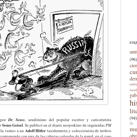
ETIQ
ant
(96)
cie
cu
der
emba
escu
gab
hi
lit
(94)
a por
Dr. Seuss
, seudónimo del popular escritor y caricaturista
(5)
 Seuss Geisel
. Se publicó en el diario neoyorkino de izquierdas
PM
mu
Adolf Hitler
ella vemos a un
taxidermista y coleccionista de trofeos
obr
 corresponde con una de las cabezas colgadas de la pared, en el caso