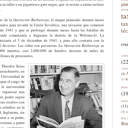
pin
 a su taller a un gigantesco gato negro, que se resiste a entrar incluso
.
revis
ta
cio de la
Operación Barbarroja
, el ataque planeado dura
nte meses
ta
liados para invadir la Unión Soviética, una invasión que comenzó
té
 de 1941 y que se prolongó durante meses hasta las batallas de
onde comenzaría a fraguarse la derrota de la
Wehrmacht
. La
niciaría el 5 de diciembre de 1941, y para ello contaría con la
ETI
l Invierno
. Las cifras son pavorosas. La
Operación Barbarroja
se
000 muertos, casi 2.000.000 de heridos, decenas de miles de
llones de prisioneros.
Adam
(22
, Theodor Seuss
Alléo
assachusetts, en
A
(4)
a Universidad de
B
(1)
upar el cargo de
 la universidad
Bekke
r organizar una
(19
ra poder seguir
sus escritos con
Bobie
(11)
s estudios en la
 Inglaterra, sin
(3)
B
entar a su padre,
Bray
ctorara, a partir
Bru
u seudónimo.