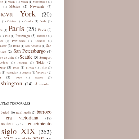
(1)
(1)
(1)
(1)
tz
Miami
Milán
Montbrison
México
Newcastle
(2)
(3)
(1)
ú
ueva York
(20)
(1)
(1)
(1)
(1)
s
Oakland
Omaha
Onda
París
(25)
Pavía
(2)
(1)
de
Pittsburgh
(3)
(1)
(1)
(1)
Pisa
Portland
(1)
(1)
(1)
am
Providence
Roanoke
ester
San
(3)
(1)
(1)
Roma
San Antonio
San Petersburgo
(4)
cisco
(2)
Seattle
(5)
Stuttgart
(1)
ago de Chile
Tokio
(2)
(1)
(1)
Sydney
Tervuren
ouse
(3)
(1)
(1)
(1)
Tours
Trieste
Tring
Verona
(2)
(1)
(1)
(1)
s
Valencia
Venecia
a
(3)
(1)
(1)
Voué
Warren
shington
(14)
Ámsterdam
QUETAS TEMPORALES
barroco
güedad
(6)
(2)
Edad Media
era victoriana
(18)
tración
renacimiento
(23)
siglo XIX
(262)
lo XVI
siglo XVII