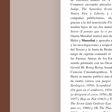
Comenzó enviando artículos 
Judge
,
The Saturday Eveni
Vanity Fair
y
Liberty
, y 
campañas publicitarias, a
gracias a la del insecticida
Fli
tendría hijos de sus dos mat
Street
(
Y pensar que lo vi po
Guerra Mundial realizó más de 
Mussolini
Hitler y
y apoyaba 
y las investigaciones a sospe
del Tesoro y la Junta de Produc
rango de capitán comandó el 
las Fuerzas Aéreas de los Es
siendo premiado con un Osca
Gerald Mc Boing Boing
, basa
Ciencias Cinematográficas. Te
Hasta su muerte publicó más de
de cuatro versos, con juegos 
Zoológico
, 1950),
Scrambled 
(
Un gato en el sombrero
, 1954
yo dirigiera el circo
, 1956),
Ho
1957),
Hop on Pop
(1963) y
T
The Seven Lady Godivas
(Las 
una vez
, 1986) y
Oh, The Plac