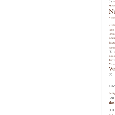
(1)
Me
Mosc
N
Nîme
Osten
Pekín
Potsd
Roch
Fran
Santi
(3)
Toul
Troye
Vien
Wa
(2)
ETI
Anti
(20)
ilus
(11)
sig