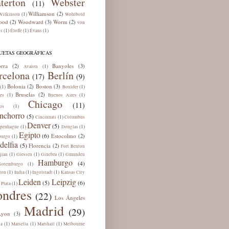
terton
Webster
(11)
Williamson
(2)
(1)
Wilkinson
Wohlbold
ood
Woodward
Worm
(2)
(3)
(2)
von
(1)
(1)
(1)
ns
Éloffe
Évans
UETAS GEOGRÁFICAS
rra
Banyoles
(2)
(3)
(1)
Avalon
rcelona
Berlín
(17)
(9)
Bolonia
Boston
(2)
(3)
(1)
(1)
Boulder
Bruselas
(2)
(1)
(1)
es
Buenos Aires
Chicago
(11)
(1)
os
nchorro
(5)
(1)
Cincinnati
Columbus
Denver
(5)
(1)
(1)
penhague
Douglas
Egipto
(6)
Estocolmo
(2)
(1)
burgo
delfia
(5)
Florencia
(2)
Fort Benton
(1)
(1)
(1)
jian
Giessen
Ginebra
Gmunden
Hamburgo
(4)
(1)
Gotemburgo
(1)
(1)
(1)
ton
India
Ingolstadt
Kansas City
Leiden
Leipzig
(5)
(6)
(1)
 Plata
ondres
(22)
Los Ángeles
Madrid
(29)
Lyon
(3)
(1)
(1)
(1)
ua
Marsella
Marshall
Melbourne