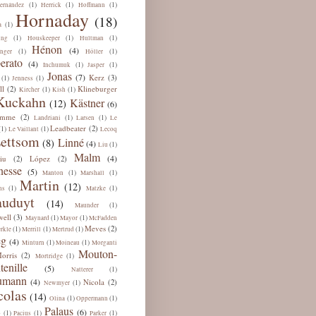
(1)
(1)
(1)
ernández
Herrick
Hoffmann
Hornaday
(18)
(1)
a
(1)
(1)
(1)
ing
Houskeeper
Hultman
Hénon
(4)
(1)
(1)
nger
Höller
erato
(4)
(1)
(1)
Inchumuk
Jasper
Jonas
(7)
Kerz
(3)
(1)
(1)
Jenness
ll
Klineburger
(2)
(1)
(1)
Kircher
Kish
Kuckahn
Kästner
(12)
(6)
omme
(2)
(1)
(1)
Landriani
Larsen
Le
Leadbeater
(2)
(1)
(1)
Le Vaillant
Lecoq
ettsom
Linné
(8)
(4)
(1)
Liu
Malm
(4)
iu
López
(2)
(2)
esse
(5)
(1)
(1)
Manton
Marshall
Martin
(12)
(1)
(1)
ns
Matzke
uduyt
(14)
(1)
Maunder
ell
(3)
(1)
(1)
Maynard
Mayor
McFadden
Meves
(2)
(1)
(1)
(1)
rkle
Merrill
Mertrud
eg
(4)
(1)
(1)
Minturn
Moineau
Morganti
Mouton-
orris
(2)
(1)
Mortridge
tenille
(5)
(1)
Natterer
umann
(4)
Nicola
(2)
(1)
Newmyer
colas
(14)
(1)
(1)
Olina
Oppermann
Palaus
(6)
(1)
(1)
(1)
b
Pacius
Parker