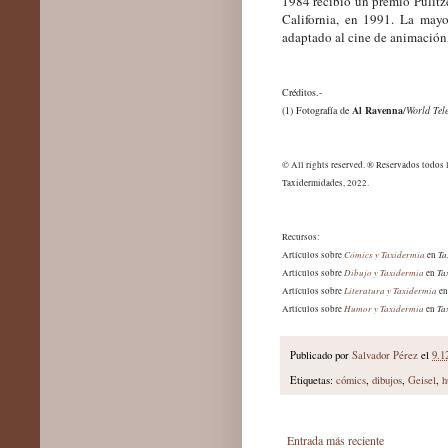
1984 recibió un premio Pulitzer
California, en 1991.
La mayor
adaptado al cine de animación, 
Créditos.-
(1) Fotografía de
Al Ravenna
/
World Tel
© All rights reserved. ® Reservados todos 
Taxidermidades, 2022.
Recursos:
Cómics y Taxidermia
Ta
Artículos sobre
en
Dibujo y Taxidermia
Ta
Artículos sobre
en
Literatura y Taxidermia
Artículos sobre
e
Humor y Taxidermia
Ta
Artículos sobre
en
Publicado por
Salvador Pérez
el
9.1
Etiquetas:
cómics
,
dibujos
,
Geisel
,
h
Entrada más reciente