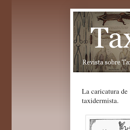
La caricatura de
taxidermista.