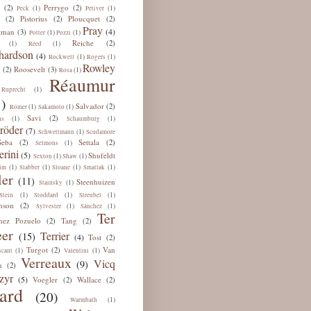
Perrygo
(2)
(2)
(1)
(1)
Peck
Petiver
Pistorius
Ploucquet
(2)
(2)
(2)
Pray
(4)
tman
(3)
(1)
(1)
Potter
Pozzi
Reiche
(2)
(1)
(1)
Reed
hardson
(4)
(1)
(1)
Rockwell
Rogers
Rowley
u
Roosevelt
(2)
(3)
(1)
Rosa
Réaumur
(1)
Ruprecht
)
Salvador
(2)
(1)
(1)
Römer
Sakamoto
Savi
(2)
(1)
(1)
ns
Schaumburg
röder
(7)
(1)
Schwettmann
Scudamore
Seba
Settala
(2)
(2)
(1)
Selmons
erini
(5)
Shufeldt
(1)
(1)
Sexton
Shaw
(1)
(1)
(1)
(1)
im
Slabber
Sloane
Smatlak
ler
(11)
Steenhuizen
(1)
Stainsky
(1)
(1)
(1)
Stein
Stoddard
Streubel
nson
(2)
(1)
(1)
Sylvester
Sánchez
Ter
hez Pozuelo
Tang
(2)
(2)
er
Terrier
(15)
(4)
Tost
(2)
Turgot
Van
(2)
(1)
(1)
scant
Valentini
Verreaux
Vicq
(9)
n
(2)
zyr
(5)
Voegler
Wallace
(2)
(2)
ard
(20)
(1)
Warmbath