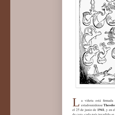
L
a viñeta está firmad
Theodor
estadounidense
1941
el 25 de junio de
, y en 
de caza -cada país invadido se