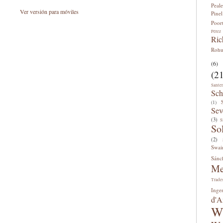
Peale
Ver versión para móviles
Pinel
Poor
Pérez
Ric
Roh
(6)
(21
Sante
Sch
(1)
Sev
(3)
S
So
(2)
Swai
Sánc
Me
Trade
Inge
d'A
W