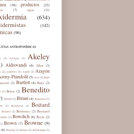
tura
productos
(36)
(23)
tas
sagas
(7)
(11)
xidermia
(634)
xidermistas
(142)
cnicas
(96)
QUETAS ANTROPONÍMICAS
Akeley
(1)
(1)
s
Aitinger
)
Aldrovandi
(6)
Allen
(3)
Aragón
(1)
(1)
(1)
n
Andrews
Andés
reny-Plandolit
(5)
(1)
Avis
Bade
Bartlett
(4)
ancroft
Batty
(2)
(2)
Benedito
Belon
(2)
(1)
r
)
Birani
(4)
(1)
(1)
Berndt
Blanchon
Boitard
(1)
(1)
rre
Boisduval
Bonhenry
Boudarel
(2)
(1)
Bolnest
Bowdich
(6)
Boyle
(2)
(1)
ourdet
Browne
Brown
(9)
(7)
(1)
(6)
(1)
(1)
(1)
Bruchac
Brunet
Brückmann