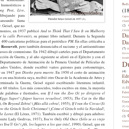
Buff
humorísticos a
(18
ng Post
,
Live
,
dibujando para
Capus
Theodor Seuss Geisel en 1957 (1).
lcanzando fama
Chard
t
. Geisel, que no
(2)
rimonios, en 1937 publicó
And to Think That I Saw It on Mulberry
Critch
Da
r la calle Porvenir
), su primer libro infantil. Durante la Segunda
Da
400 caricaturas políticas para el periódico
PM
. En ellas criticaba a
Roosevelt
a
, pero también denunciaba el racismo y el antisemitismo
(7)
D
chosos de comunismo. En 1942 dibujó carteles para el Departamento
Deves
ción de Guerra, y al año siguiente se alistó en el Ejército y con el
Domb
D
Departamento de Animación de la Primera Unidad de Películas de
tados Unidos, donde escribió varios guiones para cortometrajes,
(4)
r en 1947 por
Diseño para muerte
. En 1950 el corto de animación
Edm
do en una historia suya, recibió otro Oscar de la Academia de Artes y
Edw
rminada la Guerra, Geisel siguió escribiendo literatura infantil.
 60 títulos. Los más conocidos, todos escritos en rima, la mayoría
E
(1)
Fabri
de palabras e ilustrados, son
If I ran the Zoo
(
Si yo dirigiera el
Floeri
Eggs Super!
(
¡Súper huevos revueltos!
, 1953),
The Cat in the Hat
Gann
),
On Beyond Zebra!
(
¡Más allá cebra!
, 1955),
If I ran the Circus
(
Si
(1)
Ge
w the Grinch Stole Christmas!
(
¡Cómo el Grinch robó la Navidad!
,
Gess
he Lorax
(El Lórax, 1971). También escribió y dibujó para adultos:
(2)
siete Lady Godivas, 1937),
You're Only Old Once
(
Sólo se es viejo
Grave
es You'll Go!
(
¡Ah, los lugares a los que irás!
, 1990).
Geisel, que en
Gérar