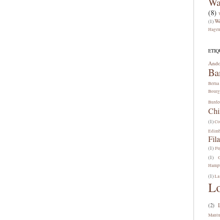
Wa
(8)
W
(1)
Hage
ETIQ
Ando
Ba
Berna
Bourg
Burde
Chi
(1)
Co
Edim
Fila
(1)
Fu
(1)
Hamp
(1)
La
L
(2)
Mant