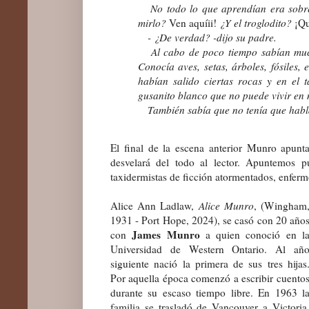
No todo lo que aprendían era sobre
mirlo?
Ven aquíii!
¿Y el troglodito?
¡Qu
- ¿De verdad? -dijo su padre.
Al cabo de poco tiempo sabían much
Conocía aves, setas, árboles, fósiles, 
habían salido ciertas rocas y en el 
gusanito blanco que no puede vivir en n
También sabía que no tenía que hablar
El final de la escena anterior Munro apun
desvelará del todo al lector. Apuntemos p
taxidermistas de ficción atormentados, enferm
Alice Ann Ladlaw,
Alice Munro
,
(Wingham
1931 - Port Hope, 2024),
se casó con 20 año
James Munro
con
a quien conoció en l
Universidad de Western Ontario. Al añ
siguiente nació la primera de sus tres hijas
Por aquella época comenzó a escribir cuento
durante su escaso tiempo libre. En 1963 l
familia se trasladó de Vancouver a Victoria