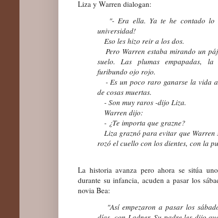
Liza y Warren dialogan:
"- Era ella. Ya te he contado lo 
universidad!
Eso les hizo reir a los dos.
Pero Warren estaba mirando un pájar
suelo. Las plumas empapadas, la
furibundo ojo rojo.
- Es un poco raro ganarse la vida as
de cosas muertas.
- Son muy raros -dijo Liza.
Warren dijo:
- ¿Te importa que grazne?
Liza graznó para evitar que Warren s
rozó el cuello con los dientes, con la p
La historia avanza pero ahora se sitúa un
durante su infancia, acuden a pasar los sáb
novia Bea:
"Así empezaron a pasar los sábados 
días- con Ladner. Su padre les dijo qu