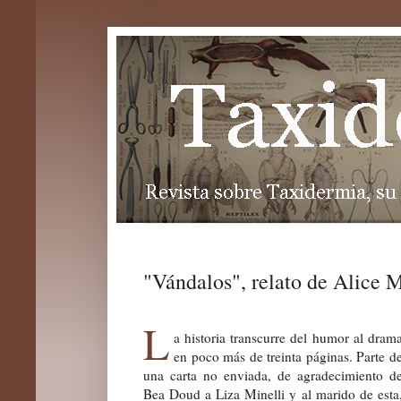
"Vándalos", relato de Alice 
L
a historia transcurre del humor al dram
en poco más de treinta páginas. Parte d
una carta no enviada, de agradecimiento d
Bea Doud a Liza Minelli y al marido de esta