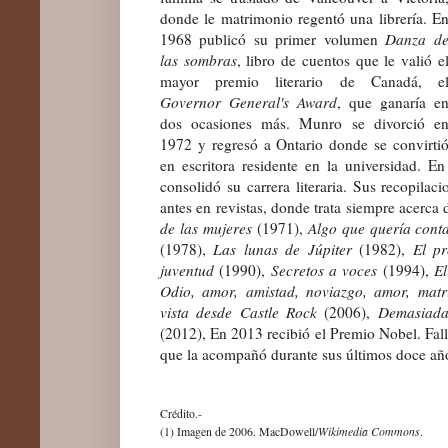
donde le matrimonio regentó una librería. E
1968 publicó su primer volumen
Danza d
las sombras
, libro de cuentos que le valió e
mayor premio literario de Canadá, e
Governor General's Award
, que ganaría e
dos ocasiones más. Munro se divorció e
1972 y regresó a Ontario donde se convirti
en escritora residente en la universidad. 
consolidó su carrera literaria. Sus recopilac
antes en revistas, donde trata siempre acerca
de las mujeres
(1971),
Algo que quería conta
(1978),
Las lunas de Júpiter
(1982),
El p
juventud
(1990),
Secretos a voces
(1994),
E
Odio, amor, amistad, noviazgo, amor, matr
vista desde Castle Rock
(2006),
Demasiada 
(2012), En 2013 recibió el Premio Nobel. Fal
que la acompañó durante sus últimos doce añ
Crédito.-
Wikimedia Commons
(1) Imagen de 2006. MacDowell/
.