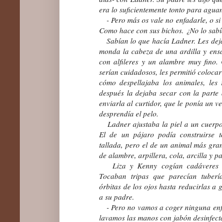
era lo suficientemente tonto para aguan
- Pero más os vale no enfadarle, o si n
Como hace con sus bichos. ¿No lo sabí
Sabían lo que hacía Ladner. Les deja
monda la cabeza de una ardilla y ens
con alfileres y un alambre muy fino.
serían cuidadosos, les permitió colocar 
cómo despellajaba los animales, les 
después la dejaba secar con la parte
enviarla al curtidor, que le ponía un v
desprendía el pelo.
Ladner ajustaba la piel a un cuerpo
El de un pájaro podía construirse 
tallada, pero el de un animal más gr
de alambre, arpillera, cola, arcilla y p
Liza y Kenny cogían cadáveres d
Tocaban tripas que parecían tubería
órbitas de los ojos hasta reducirlas a 
a su padre.
- Pero no vamos a coger ninguna enfe
lavamos las manos con jabón desinfect