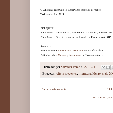
© All rights reserved. ® Reservados todos los derechos.
Taxidermidades, 2024.
Bibliografía:
Alice Munro
Open Secrets
, McClelland & Steward, Toronto, 1994
Alice Munro
Secretos a voces
(traducción de Flora Casas), RBA,
Recursos:
Artículos sobre
Literatura y Taxidermia
en
Taxidermidades
.
Artículos sobre
Cuentos y Taxidermia
en
Taxidermidades
.
Publicado por
Salvador Pérez
el
27.12.24
Etiquetas:
clichés
,
cuentos
,
literatura
,
Munro
,
siglo X
Entrada más reciente
Inici
Ver versión para