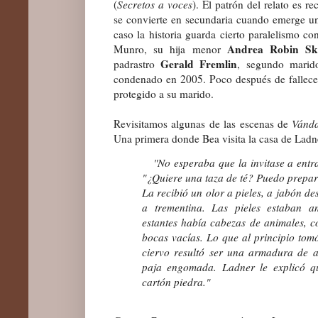
(
Secretos a voces
). El patrón del relato es r
se convierte en secundaria cuando emerge un 
caso la historia guarda cierto paralelismo co
Andrea Robin Sk
Munro, su hija menor
Gerald Fremlin
padrastro
, segundo marid
condenado en 2005. Poco después de fallece
protegido a su marido.
Revisitamos algunas de las escenas de
Vánda
Una primera donde Bea visita la casa de Ladn
"No esperaba que la invitase a entra
"¿Quiere una taza de té? Puedo prepara
La recibió un olor a pieles, a jabón de
a trementina. Las pieles estaban a
estantes había cabezas de animales, co
bocas vacías. Lo que al principio tom
ciervo resultó ser una armadura de 
paja engomada. Ladner le explicó qu
cartón piedra."