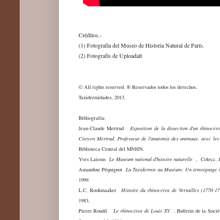
Créditos.-
(1) Fotografía del Museo de Historia Natural de París.
(2) Fotografís de Uploadalt
© All rights reserved. ® Reservados todos los derechos.
Taxidermidades, 2013.
Bibliografía:
Jean-Claude Mertrud
Exposition de la dissection d'un rhinocér
Citoyen Mertrud, Professeur de l'anatomie des animaux, avec les
Biblioteca Central del MNHN.
Yves Laissus
Le Muséum national d'histoire naturelle
, Colecc.
Amandine Péquignot
La Taxidermie au Muséum: Un témoignage hi
1999.
L.C. Rookmaaker
Histoire du rhinocéros de Versailles (1770-17
1983.
Pierre Roudil
Le rhinocéros de Louis XV
, Bulletin de la Soci