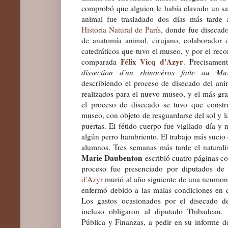
comprobó que alguien le había clavado un sa
animal fue trasladado dos días más tarde 
Historia Natural de París
, donde fue disecad
de anatomía animal, cirujano, colaborador
catedráticos que tuvo el museo, y por el rec
Félix Vicq d'Azyr
comparada
. Precisamen
dissection d'un rhinocéros faite au Mus
describiendo el proceso de disecado del ani
realizados para el nuevo museo, y el más gr
el proceso de disecado se tuvo que constru
museo, con objeto de resguardarse del sol y la
puertas. El fétido cuerpo fue vigilado día y
algún perro hambriento. El trabajo más sucio 
alumnos. Tres semanas más tarde el natural
Marie Daubenton
escribió cuatro páginas co
proceso fue presenciado por diputados de
d'Azyr
murió al año siguiente de una neumoní
enfermó debido a las malas condiciones en qu
Los gastos ocasionados por el disecado de
incluso obligaron al diputado Thibadeau,
Pública y Finanzas, a pedir en su informe d