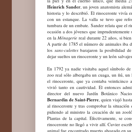
la piel y en el cuerno único, que medía 
Heinrich Sander
, un joven anatomista alemá
historia y lo describió. El rinoceronte vivía
con un estanque. La valla se tuvo que refo
tumbara de un embate. Sander relata que el ri
ocasión a dos jóvenes que imprudentemente sa
en la
Ménagerie
real durante 22 años, si bien
A partir de 1785 el número de animales iba d
los
sans-culottes
barajaron la posibilidad de
dejar sueltos un rinoceronte y un león salvaj
En 1792 ya nadie visitaba aquel símbolo de
zoo real sólo albergaba un cuaga, un ñú, un 
el rinoceronte, que ya contaba veinticinco
vivió tanto en cautividad. El entonces adm
director del nuevo Jardín Botánico Naci
Bernardin de Saint-Pierre
, quien viajó hast
al rinoceronte y tras comprobar la situación
pidiendo al ministro la creación de un zooló
Plantas de la capital. Efectivamente, se c
rinoceronte no llegó a vivir allí. Cuvier escr
animal fue encontrado muerto ahogado en su e