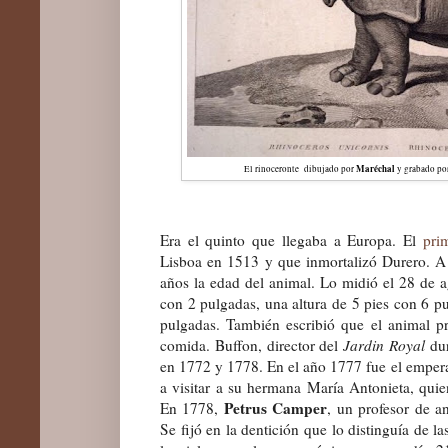
Maréchal
El rinoceronte dibujado por
y grabado p
Era el quinto que llegaba a Europa. El
pri
Lisboa en 1513 y que inmortalizó Durero. A
años la edad del animal. Lo midió el 28 de a
con 2 pulgadas, una altura de 5 pies con 6 p
pulgadas. También escribió que el animal pr
comida.
Buffon, director del
Jardin Royal
dur
en 1772 y 1778.
En el año 1777 fue el empe
a visitar a su hermana María Antonieta, quie
Petrus Camper
En 1778,
, un profesor de a
Se fijó en la dentición que lo distinguía de la