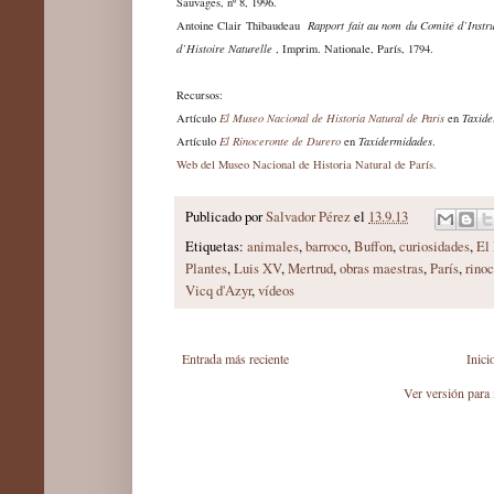
Sauvages, nº 8, 1996.
Antoine Clair Thibaudeau
Rapport fait au nom du Comité d’Instr
d’Histoire Naturelle
, Imprim. Nationale, París, 1794.
Recursos:
Artículo
El Museo Nacional de Historia Natural de París
en
Taxide
Artículo
El Rinoceronte de Durero
en
Taxidermidades
.
Web del Museo Nacional de Historia Natural de París.
Publicado por
Salvador Pérez
el
13.9.13
Etiquetas:
animales
,
barroco
,
Buffon
,
curiosidades
,
El
Plantes
,
Luis XV
,
Mertrud
,
obras maestras
,
París
,
rino
Vicq d'Azyr
,
vídeos
Entrada más reciente
Inici
Ver versión para