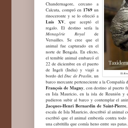
Chandernagore, cercano a
1769
Calcuta, compró en
un
rinoceronte y se lo ofreció a
Luis XV
, que aceptó el
regalo. El destino sería la
Menagérie Royal
de
Versailles. Se cree que el
animal fue capturado en el
norte de Bengala. En efecto,
el temible animal embarcó el
22 de diciembre en el puerto
de Ingeli (India) y viajó a
Rin
El
bordo del
Duc de Praslin
, un
barco mercante perteneciente a la Compañía de
François de Magny
, con destino al puerto f
en Isla Mauricio, en la isla de Reunión y 
pudieron subir al barco y contemplar el anim
Jacques-Henri Bernardin de Saint-Pierre
escala de Isla Mauricio, describió al animal
escribió que el animal embestía contra todo 
una cabritilla que comía heno entre sus patas.