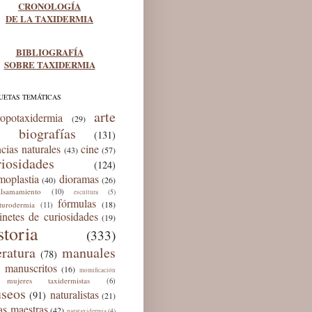
CRONOLOGÍA
DE LA TAXIDERMIA
BIBLIOGRAFÍA
SOBRE TAXIDERMIA
UETAS TEMÁTICAS
arte
ropotaxidermia
(29)
biografías
(131)
ncias naturales
cine
(43)
(57)
riosidades
(124)
moplastia
dioramas
(40)
(26)
lsamamiento
(10)
(5)
escultura
fórmulas
(18)
lturodermia
(11)
inetes de curiosidades
(19)
storia
(333)
eratura
manuales
(78)
manuscritos
(16)
momificación
mujeres taxidermistas
(6)
seos
naturalistas
(91)
(21)
as maestras
(42)
(4)
parataxidermia