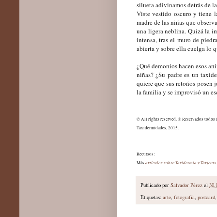
silueta adivinamos detrás de la
Viste vestido oscuro y tiene l
madre de las niñas que observa
una ligera neblina. Quizá la 
intensa, tras el muro de piedr
abierta y sobre ella cuelga lo 
¿Qué demonios hacen esos anima
niñas? ¿Su padre es un taxide
quiere que sus retoños posen j
la familia y se improvisó un es
© All rights reserved. ® Reservados todos 
Taxidermidades, 2015.
Recursos:
artículos sobre Taxidermia y Tarjetas
Más
Publicado por
Salvador Pérez
el
30.
Etiquetas:
arte
,
fotografía
,
postcard