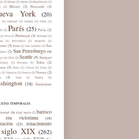
(1)
(1)
(1)
(1)
tz
Miami
Milán
Montbrison
México
Newcastle
(2)
(3)
(1)
ú
ueva York
(20)
(1)
(1)
(1)
(1)
s
Oakland
Omaha
Onda
París
(25)
Pavía
(2)
(1)
de
Pittsburgh
(3)
(1)
(1)
(1)
Pisa
Portland
(1)
(1)
(1)
am
Providence
Roanoke
ester
San
(3)
(1)
(1)
Roma
San Antonio
San Petersburgo
(4)
cisco
(2)
Seattle
(5)
Stuttgart
(1)
ago de Chile
Tokio
(2)
(1)
(1)
Sydney
Tervuren
ouse
(3)
(1)
(1)
(1)
Tours
Trieste
Tring
Verona
(2)
(1)
(1)
(1)
s
Valencia
Venecia
a
(3)
(1)
(1)
Voué
Warren
shington
(14)
Ámsterdam
QUETAS TEMPORALES
barroco
güedad
(6)
(2)
Edad Media
era victoriana
(18)
tración
renacimiento
(23)
siglo XIX
(262)
lo XVI
siglo XVII