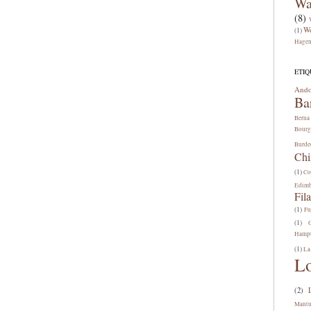
Wa
(8)
W
(1)
Hage
ETIQ
Ando
Ba
Berna
Bourg
Burde
Chi
(1)
Co
Edim
Fila
(1)
Fu
(1)
Hamp
(1)
La
L
(2)
Mant