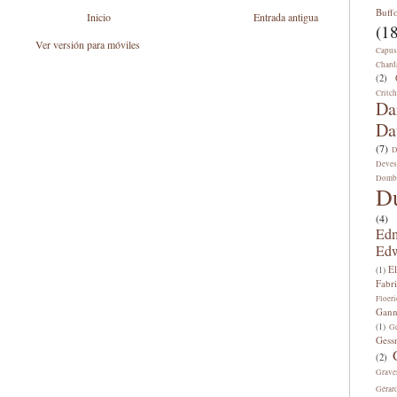
Buff
Inicio
Entrada antigua
(18
Ver versión para móviles
Capus
Chard
(2)
Critch
Da
Da
(7)
D
Deves
Domb
D
(4)
Edm
Edw
E
(1)
Fabri
Floeri
Gann
(1)
Ge
Gess
(2)
Grave
Gérar