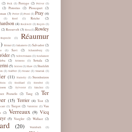
Perrygo
(2)
(2)
(1)
(1)
Peck
Petiver
Pistorius
Ploucquet
(2)
(2)
(2)
Pray
(4)
tman
(3)
(1)
(1)
Potter
Pozzi
Reiche
(2)
(1)
(1)
Reed
hardson
(4)
(1)
(1)
Rockwell
Rogers
Rowley
u
Roosevelt
(2)
(3)
(1)
Rosa
Réaumur
(1)
Ruprecht
)
Salvador
(2)
(1)
(1)
Römer
Sakamoto
Savi
(2)
(1)
(1)
ns
Schaumburg
röder
(7)
(1)
Schwettmann
Scudamore
Seba
Settala
(2)
(2)
(1)
Selmons
erini
(5)
Shufeldt
(1)
(1)
Sexton
Shaw
(1)
(1)
(1)
(1)
im
Slabber
Sloane
Smatlak
ler
(11)
Steenhuizen
(1)
Stainsky
(1)
(1)
(1)
Stein
Stoddard
Streubel
nson
(2)
(1)
(1)
Sylvester
Sánchez
Ter
hez Pozuelo
Tang
(2)
(2)
er
Terrier
(15)
(4)
Tost
(2)
Turgot
Van
(2)
(1)
(1)
scant
Valentini
Verreaux
Vicq
(9)
n
(2)
zyr
(5)
Voegler
Wallace
(2)
(2)
ard
(20)
(1)
Warmbath