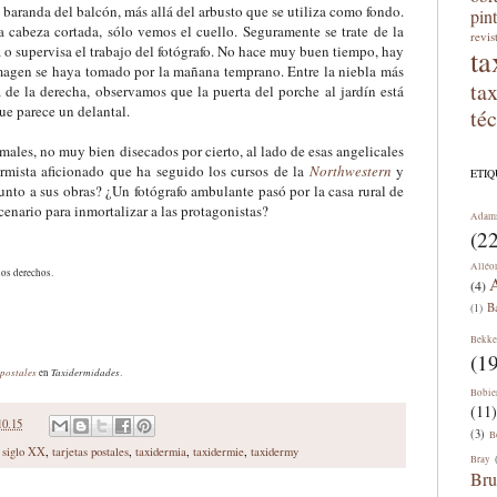
 baranda del balcón, más allá del arbusto que se utiliza como fondo.
pin
a cabeza cortada, sólo vemos el cuello. Seguramente se trate de la
revis
 o supervisa el trabajo del fotógrafo. No hace muy buen tiempo, hay
ta
imagen se haya tomado por la mañana temprano. Entre la niebla más
ta
a de la derecha, observamos que la puerta del porche al jardín está
que parece un delantal.
té
les, no muy bien disecados por cierto, al lado de esas angelicales
rmista aficionado que ha seguido los cursos de la
Northwestern
y
ETI
unto a sus obras? ¿Un fotógrafo ambulante pasó por la casa rural de
cenario para inmortalizar a las protagonistas?
Adam
(22
Alléo
los derechos.
A
(4)
B
(1)
Bekke
(19
 postales
Taxidermidades
en
.
Bobie
(11)
10.15
(3)
B
,
siglo XX
,
tarjetas postales
,
taxidermia
,
taxidermie
,
taxidermy
Bray
Bru