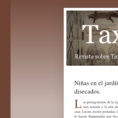
Niñas en el jard
disecados.
L
as protagonistas de la 
una sentada y la otra d
casa. Lucen, recién peinadas, 
lo hacen flanqueadas por dos