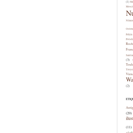
(1)
Me
Mosc
N
Nîme
Osten
Pekín
Potsd
Roch
Fran
Santi
(3)
Toul
Troye
Vien
Wa
(2)
ETI
Anti
(20)
ilus
(11)
sig