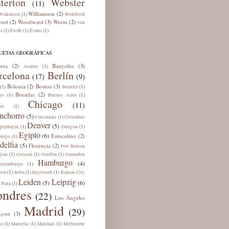
terton
Webster
(11)
Williamson
(2)
(1)
Wilkinson
Wohlbold
ood
Woodward
Worm
(2)
(3)
(2)
von
(1)
(1)
(1)
ns
Éloffe
Évans
UETAS GEOGRÁFICAS
rra
Banyoles
(2)
(3)
(1)
Avalon
rcelona
Berlín
(17)
(9)
Bolonia
Boston
(2)
(3)
(1)
(1)
Boulder
Bruselas
(2)
(1)
(1)
es
Buenos Aires
Chicago
(11)
(1)
os
nchorro
(5)
(1)
Cincinnati
Columbus
Denver
(5)
(1)
(1)
penhague
Douglas
Egipto
(6)
Estocolmo
(2)
(1)
burgo
delfia
(5)
Florencia
(2)
Fort Benton
(1)
(1)
(1)
jian
Giessen
Ginebra
Gmunden
Hamburgo
(4)
(1)
Gotemburgo
(1)
(1)
(1)
ton
India
Ingolstadt
Kansas City
Leiden
Leipzig
(5)
(6)
(1)
 Plata
ondres
(22)
Los Ángeles
Madrid
(29)
Lyon
(3)
(1)
(1)
(1)
ua
Marsella
Marshall
Melbourne