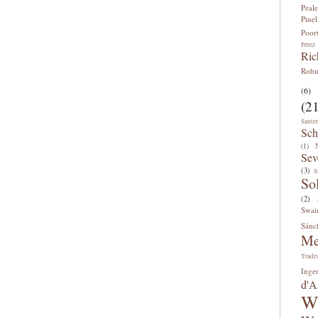
Peale
Pinel
Poor
Pérez
Ric
Roh
(6)
(21
Sante
Sch
(1)
Sev
(3)
S
So
(2)
Swai
Sánc
Me
Trade
Inge
d'A
W