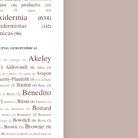
tura
productos
(36)
(23)
tas
sagas
(7)
(11)
xidermia
(634)
xidermistas
(142)
cnicas
(96)
QUETAS ANTROPONÍMICAS
Akeley
(1)
(1)
s
Aitinger
)
Aldrovandi
(6)
Allen
(3)
Aragón
(1)
(1)
(1)
n
Andrews
Andés
reny-Plandolit
(5)
(1)
Avis
Bade
Bartlett
(4)
ancroft
Batty
(2)
(2)
Benedito
Belon
(2)
(1)
r
)
Birani
(4)
(1)
(1)
Berndt
Blanchon
Boitard
(1)
(1)
rre
Boisduval
Bonhenry
Boudarel
(2)
(1)
Bolnest
Bowdich
(6)
Boyle
(2)
(1)
ourdet
Browne
Brown
(9)
(7)
(1)
(6)
(1)
(1)
(1)
Bruchac
Brunet
Brückmann