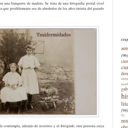
e una banqueta de madera. Se trata de una fotografía postal (
real
na que posiblemente sea de alrededor de los años treinta del pasado
ETIQ
ant
(96)
cie
cu
der
emba
escu
gab
hi
lit
(94)
(5)
mu
la contempla, además de nosotros y el fotógrafo, otra persona cuya
obr