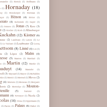
(1)
(1)
(1)
ernández
Herrick
Hoffmann
Hornaday
(18)
(1)
a
(1)
(1)
(1)
ing
Houskeeper
Hultman
Hénon
(4)
(1)
(1)
nger
Höller
erato
(4)
(1)
(1)
Inchumuk
Jasper
Jonas
(7)
Kerz
(3)
(1)
(1)
Jenness
ll
Klineburger
(2)
(1)
(1)
Kircher
Kish
Kuckahn
Kästner
(12)
(6)
omme
(2)
(1)
(1)
Landriani
Larsen
Le
Leadbeater
(2)
(1)
(1)
Le Vaillant
Lecoq
ettsom
Linné
(8)
(4)
(1)
Liu
Malm
(4)
iu
López
(2)
(2)
esse
(5)
(1)
(1)
Manton
Marshall
Martin
(12)
(1)
(1)
ns
Matzke
uduyt
(14)
(1)
Maunder
ell
(3)
(1)
(1)
Maynard
Mayor
McFadden
Meves
(2)
(1)
(1)
(1)
rkle
Merrill
Mertrud
eg
(4)
(1)
(1)
Minturn
Moineau
Morganti
Mouton-
orris
(2)
(1)
Mortridge
tenille
(5)
(1)
Natterer
umann
(4)
Nicola
(2)
(1)
Newmyer
colas
(14)
(1)
(1)
Olina
Oppermann
Palaus
(6)
(1)
(1)
(1)
b
Pacius
Parker