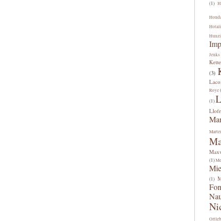
(1)
H
Hond
Hotal
Hunzi
Imp
Jenks
Kette
(3)
Lac
Roye
L
(1)
Llofr
Man
Marte
Ma
Maxw
(1)
Me
Mi
M
(1)
Fon
Na
Ni
Ortle