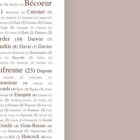
Bécoeur
on
(3)
(1)
Bullock
)
Calzolari
(5)
(1)
Böckmann
(1)
(1)
(1)
(1)
Chalkley
Chapman
Chaptal
Clark
Comba
Comte
(3)
(2)
(1)
avoine
Cospi
(3)
(1)
(1)
Costanzo
Crespon
Dahl
Dahmes
(2)
(2)
(1)
(1)
ley
Cutler
rder
Darwin
(10)
(7)
udin
Davie
Davies
(8)
(7)
Desmoulins
(2)
(1)
(1)
eaton
Delalande
Deyrolle
(3)
(1)
(1)
a
Didier
(1)
(1)
(1)
rowski
Donovan
Duchen
ufresne
(23)
Dupont
(1)
(1)
Durione
Echavarría
onstone
(4)
(1)
Edward
ards
(4)
Eger
Eguía
(2)
(3)
Eiben
Enequin
(4)
lwood
(3)
(1)
Eykman
ci
(2)
(1)
(1)
Fielding-Cottrill
Finley
Forster
Friesser
(2)
(3)
(1)
(1)
cke
Frost
al
Gardner
(2)
(2)
(1)
Garachico
Gast
Gerrard
(3)
(1)
(1)
(1)
ar
Geltz
Gesner
ner
Gould
(2)
(1)
(1)
Gestro
Glasmacher
Graells
Grau-Bassas
(4)
(4)
Greenwell
Gronovius
(2)
(2)
(1)
s
Hancock
(4)
Hall
(2)
(1)
din
Hart