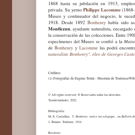
1868 hasta su jubilación en 1913, empleo
Philippe Lacomme
privada.
Su yerno
(1868-1
Museo y continuador del negocio, le suced
1918. Desde 1892
Bonhenry
había sido as
Montlezun
, ayudante naturalista, encargado
la conservación de las colecciones. Entre 190
especímenes del Museo se confió a la
Mais
de
Bonhenry
y
Lacomme
las podrá encontra
naturaliste Bonhenry", óleo de Georges Caste
Créditos:
Wik
(1) Fotografías de Eugène Trutat - Muséum de Toulouse/
© All rights reserved. ® Reservados todos los derechos.
Taxidermidades, 2022.
Bibliografía:
M. E. Cartailhac
V. Bonhenry, notice nécrologique
, en
Bulletin d
1, Bonnet, Toulouse, 1914.
Recursos: