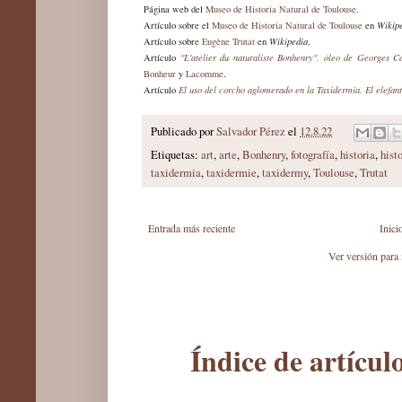
Página web del
Museo de Historia Natural de Toulouse
.
Artículo sobre el
Museo de Historia Natural de Toulouse
en
Wikip
Artículo sobre
Eugène Trutat
en
Wikipedia
.
Artículo
"L'atélier du naturaliste Bonhenry", óleo de Georges C
Bonheur
y
Lacomme
.
Artículo
El uso del corcho aglomerado en la Taxidermia. El elefan
Publicado por
Salvador Pérez
el
12.8.22
Etiquetas:
art
,
arte
,
Bonhenry
,
fotografía
,
historia
,
hist
taxidermia
,
taxidermie
,
taxidermy
,
Toulouse
,
Trutat
Entrada más reciente
Inici
Ver versión para
Índice de artícu