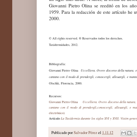
Giovanni Pietro Olina se reeditó en los añ
1959. Para la redacción de este artículo he u
2000.
© All rights reserved.
® Reservados todos los derechos.
Taxide
rmidades
,
2012.
Bibliografía:
Giovanni Pietro Olina
Uccelliera. Overo discorso della natura, e 
cantano con il modo di prendergli, conoscergli, alleuargli, e mant
Olschki, Florencia, 2000.
Recursos:
Giovanni Pietro Olina
Uccelliera. Overo discorso della natura, e
cantano con il modo di prendergli,conoscergli, alleuargli, e m
electrónico)
Artículo
La Taxidermia durante los siglos XVI y XVII. Visión gener
Publicado por
Salvador Pérez
el
1.11.12