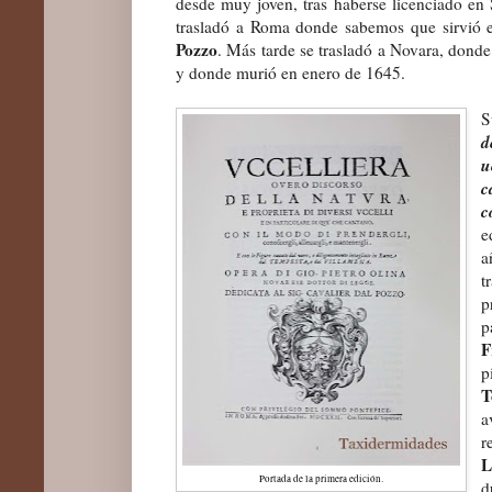
desde muy joven, tras haberse licenciado en Si
trasladó a Roma donde sabemos que sirvió 
Pozzo
.
Más tarde
se trasladó a
Novara,
donde
y donde murió
en enero de
1645.
S
d
u
c
c
e
t
p
p
F
p
T
a
r
L
Portada de la primera edición.
d