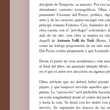
discípulo de Tempesta, su maestro. Por esa raz
abundantes variantes iconográficas. Olina
piamontés Cassiano dal Pozzo, político, di
artes y de las ciencias, quien encargó este ca
príncipe romano Federico Cesi, fundador de 
obra cuenta con el "privilegio" eclesiástico
más de un año, esta obra se inspira en otr
Antonio Valli da Todi
Augelli
de
(Roma, 1
como un trabajo preparatorio de un más exte
Dal Pozzo estaba preparando y que Leonardi de
Desde el punto de vista taxidérmico, este tra
al final del libro, un apartado titulado
Modo d
en el que el autor nos alecciona en algunas p
Olina advierte que no deberá haber pasado
pájaro, y que tampoco servirán aquellos que
pluma. La
"operación"
será preferible hacer
un corte longitudinal desde el centro del pech
y hasta la cola. Se tirará con los dedos con
nervios. Se separarán los huesos de las e