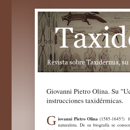
Giovanni Pietro Olina. Su "Uc
instrucciones taxidérmicas.
G
iovanni Pietro Olina
(1585-1645?)
f
naturalista. De su biografía se con