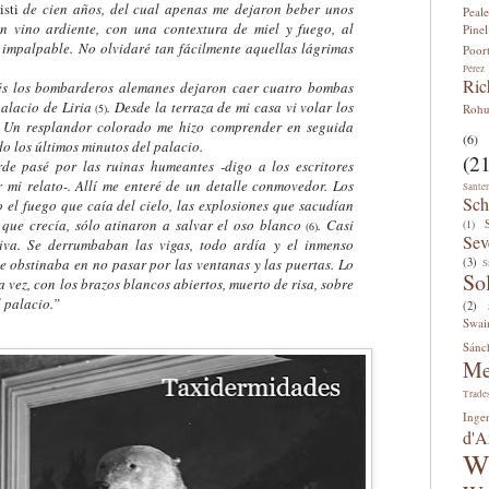
isti
de cien años, del cual apenas me dejaron beber unos
Peale
n vino ardiente, con una contextura de miel y fuego, al
Pinel
 impalpable. No olvidaré tan fácilmente aquellas lágrimas
Poor
Pérez
Ric
los bombarderos alemanes dejaron caer cuatro bombas
palacio de Liria
. Desde la terraza de mi casa vi volar los
Roh
(5)
. Un resplandor colorado me hizo comprender en seguida
(6)
o los últimos minutos del palacio.
(21
 pasé por las ruinas humeantes -digo a los escritores
 mi relato-. Allí me enteré de un detalle conmovedor. Los
Sante
Sch
o el fuego que caía del cielo, las explosiones que sacudían
 que crecía, sólo atinaron a salvar el oso blanco
. Casi
(1)
(6)
Sev
iva. Se derrumbaban las vigas, todo ardía y el inmenso
(3)
 obstinaba en no pasar por las ventanas y las puertas. Lo
S
So
a vez, con los brazos blancos abiertos, muerto de risa, sobre
l palacio.”
(2)
Swai
Sánc
Me
Trade
Inge
d'A
W