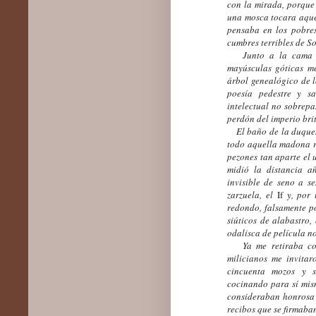
con la mirada, porque 
una mosca tocara aque
pensaba en los pobres
cumbres terribles de So
Junto a la cama de
mayúsculas góticas me
árbol genealógico de 
poesía pedestre y s
intelectual no sobrepa
perdón del imperio bri
El baño de la duquesa
todo aquella madona r
pezones tan aparte el 
midió la distancia a
invisible de seno a s
zarzuela, el
If
y, por 
redondo, falsamente po
siúticos de alabastro,
odalisca de película n
Ya me retiraba con 
milicianos me invitar
cincuenta mozos y s
cocinando para sí mis
consideraban honrosa v
recibos que se firmaba