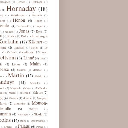
(1)
(1)
(1)
ernández
Herrick
Hoffmann
Hornaday
(18)
(1)
a
(1)
(1)
(1)
ing
Houskeeper
Hultman
Hénon
(4)
(1)
(1)
nger
Höller
erato
(4)
(1)
(1)
Inchumuk
Jasper
Jonas
(7)
Kerz
(3)
(1)
(1)
Jenness
ll
Klineburger
(2)
(1)
(1)
Kircher
Kish
Kuckahn
Kästner
(12)
(6)
omme
(2)
(1)
(1)
Landriani
Larsen
Le
Leadbeater
(2)
(1)
(1)
Le Vaillant
Lecoq
ettsom
Linné
(8)
(4)
(1)
Liu
Malm
(4)
iu
López
(2)
(2)
esse
(5)
(1)
(1)
Manton
Marshall
Martin
(12)
(1)
(1)
ns
Matzke
uduyt
(14)
(1)
Maunder
ell
(3)
(1)
(1)
Maynard
Mayor
McFadden
Meves
(2)
(1)
(1)
(1)
rkle
Merrill
Mertrud
eg
(4)
(1)
(1)
Minturn
Moineau
Morganti
Mouton-
orris
(2)
(1)
Mortridge
tenille
(5)
(1)
Natterer
umann
(4)
Nicola
(2)
(1)
Newmyer
colas
(14)
(1)
(1)
Olina
Oppermann
Palaus
(6)
(1)
(1)
(1)
b
Pacius
Parker