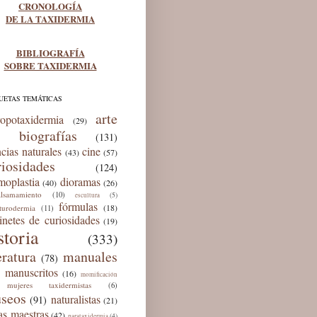
CRONOLOGÍA
DE LA TAXIDERMIA
BIBLIOGRAFÍA
SOBRE TAXIDERMIA
UETAS TEMÁTICAS
arte
ropotaxidermia
(29)
biografías
(131)
ncias naturales
cine
(43)
(57)
riosidades
(124)
moplastia
dioramas
(40)
(26)
lsamamiento
(10)
(5)
escultura
fórmulas
(18)
lturodermia
(11)
inetes de curiosidades
(19)
storia
(333)
eratura
manuales
(78)
manuscritos
(16)
momificación
mujeres taxidermistas
(6)
seos
naturalistas
(91)
(21)
as maestras
(42)
(4)
parataxidermia