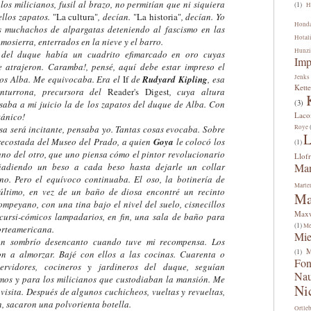
los milicianos, fusil al brazo, no permitían que ni siquiera
(1)
H
llos zapatos.
"La cultura"
, decían.
"La historia"
, decían. Yo
Hond
 muchachos de alpargatas deteniendo al fascismo en las
Hotal
mosierra, enterrados en la nieve y el barro.
Hunzi
l duque había un cuadrito efimarcado en oro cuyas
Imp
 atrajeron. Caramba!, pensé, aquí debe estar impreso el
Jenks
los Alba. Me equivocaba. Era el
If
de
Rudyard Kipling
, esa
Kette
anturrona, precursora del
Reader's Digest
, cuya altura
(3)
saba a mi juicio la de los zapatos del duque de Alba. Con
Lac
tánico!
Roye
 será incitante, pensaba yo. Tantas cosas evocaba. Sobre
L
ecostada del Museo del Prado, a quien
Goya
le colocó los
(1)
uno del otro, que uno piensa cómo el pintor revolucionario
Llofr
Man
ñadiendo un beso a cada beso hasta dejarle un collar
eno. Pero el equívoco continuaba. El oso, la botinería de
Marte
último, en vez de un baño de diosa encontré un recinto
Ma
mpeyano, con una tina bajo el nivel del suelo, cisnecillos
Maxw
 cursi-cómicos lampadarios, en fin, una sala de baño para
(1)
Me
orteamericana.
Mi
sombrío desencanto cuando tuve mi recompensa. Los
M
(1)
on a almorzar. Bajé con ellos a las cocinas. Cuarenta o
Fon
ervidores, cocineros y jardineros del duque, seguían
Na
mos y para los milicianos que custodiaban la mansión. Me
Ni
isita. Después de algunos cuchicheos, vueltas y revueltas,
n, sacaron una polvorienta botella.
Ortle