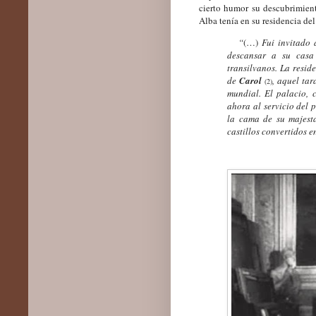
cierto humor su descubrimient
Alba tenía en su residencia de
“
(…)
Fui invitado a
descansar a su casa
transilvanos. La resid
de
Carol
, aquel ta
(2)
mundial. El palacio, 
ahora al servicio del
la cama de su majesta
castillos convertidos 