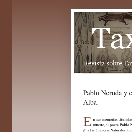
Pablo Neruda y e
Alba.
E
n sus memorias titulada
Pablo 
muerte, el poeta
y las Ciencias Naturales. En
(1)