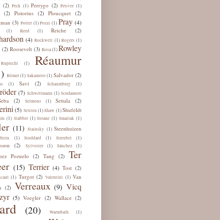
Perrygo
(2)
(2)
(1)
(1)
Peck
Petiver
Pistorius
Ploucquet
(2)
(2)
(2)
Pray
(4)
tman
(3)
(1)
(1)
Potter
Pozzi
Reiche
(2)
(1)
(1)
Reed
hardson
(4)
(1)
(1)
Rockwell
Rogers
Rowley
u
Roosevelt
(2)
(3)
(1)
Rosa
Réaumur
(1)
Ruprecht
)
Salvador
(2)
(1)
(1)
Römer
Sakamoto
Savi
(2)
(1)
(1)
ns
Schaumburg
röder
(7)
(1)
Schwettmann
Scudamore
Seba
Settala
(2)
(2)
(1)
Selmons
erini
(5)
Shufeldt
(1)
(1)
Sexton
Shaw
(1)
(1)
(1)
(1)
im
Slabber
Sloane
Smatlak
ler
(11)
Steenhuizen
(1)
Stainsky
(1)
(1)
(1)
Stein
Stoddard
Streubel
nson
(2)
(1)
(1)
Sylvester
Sánchez
Ter
hez Pozuelo
Tang
(2)
(2)
er
Terrier
(15)
(4)
Tost
(2)
Turgot
Van
(2)
(1)
(1)
scant
Valentini
Verreaux
Vicq
(9)
n
(2)
zyr
(5)
Voegler
Wallace
(2)
(2)
ard
(20)
(1)
Warmbath