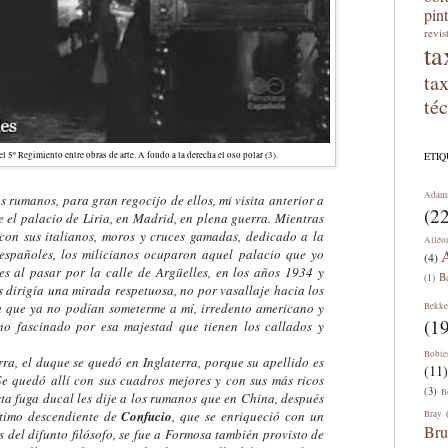
pin
revis
ta
ta
té
 5º Regimiento entre obras de arte. A fondo a la derecha el oso polar (3).
ETI
Adam
s rumanos, para gran regocijo de ellos, mi visita anterior a
(22
e el palacio de Liria, en Madrid, en plena guerra. Mientras
on sus italianos, moros y cruces gamadas, dedicado a la
Alléo
A
españoles, los milicianos ocuparon aquel palacio que yo
(4)
es al pasar por la calle de Argüelles, en los años 1934 y
B
(1)
 dirigía una mirada respetuosa, no por vasallaje hacia los
 que ya no podían someterme a mí, irredento americano y
Bekke
(19
no fascinado por esa majestad que tienen los callados y
Bobie
, el duque se quedó en Inglaterra, porque su apellido es
(11)
Se quedó allí con sus cuadros mejores y con sus más ricos
(3)
B
ta fuga ducal les dije a los rumanos que en China, después
ltimo descendiente de
Confucio
, que se enriqueció con un
Bray
Bru
s del difunto filósofo, se fue a Formosa también provisto de