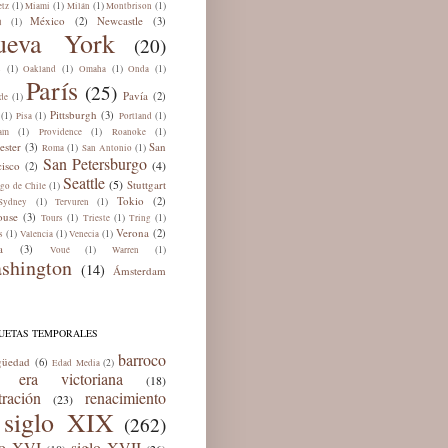
(1)
(1)
(1)
(1)
tz
Miami
Milán
Montbrison
México
Newcastle
(2)
(3)
(1)
ú
ueva York
(20)
(1)
(1)
(1)
(1)
s
Oakland
Omaha
Onda
París
(25)
Pavía
(2)
(1)
de
Pittsburgh
(3)
(1)
(1)
(1)
Pisa
Portland
(1)
(1)
(1)
am
Providence
Roanoke
ester
San
(3)
(1)
(1)
Roma
San Antonio
San Petersburgo
(4)
cisco
(2)
Seattle
(5)
Stuttgart
(1)
ago de Chile
Tokio
(2)
(1)
(1)
Sydney
Tervuren
ouse
(3)
(1)
(1)
(1)
Tours
Trieste
Tring
Verona
(2)
(1)
(1)
(1)
s
Valencia
Venecia
a
(3)
(1)
(1)
Voué
Warren
shington
(14)
Ámsterdam
QUETAS TEMPORALES
barroco
güedad
(6)
(2)
Edad Media
era victoriana
(18)
tración
renacimiento
(23)
siglo XIX
(262)
lo XVI
siglo XVII