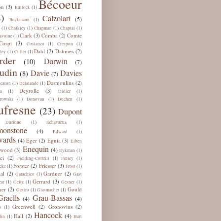
Bécoeur
on
(3)
(1)
Bullock
)
Calzolari
(5)
(1)
Böckmann
(1)
(1)
(1)
(1)
Chalkley
Chapman
Chaptal
Clark
Comba
Comte
(3)
(2)
(1)
avoine
Cospi
(3)
(1)
(1)
Costanzo
Crespon
Dahl
Dahmes
(2)
(2)
(1)
(1)
ley
Cutler
rder
Darwin
(10)
(7)
udin
Davie
Davies
(8)
(7)
Desmoulins
(2)
(1)
(1)
eaton
Delalande
Deyrolle
(3)
(1)
(1)
a
Didier
(1)
(1)
(1)
rowski
Donovan
Duchen
ufresne
(23)
Dupont
(1)
(1)
Durione
Echavarría
onstone
(4)
(1)
Edward
ards
(4)
Eger
Eguía
(2)
(3)
Eiben
Enequin
(4)
lwood
(3)
(1)
Eykman
ci
(2)
(1)
(1)
Fielding-Cottrill
Finley
Forster
Friesser
(2)
(3)
(1)
(1)
cke
Frost
al
Gardner
(2)
(2)
(1)
Garachico
Gast
Gerrard
(3)
(1)
(1)
(1)
ar
Geltz
Gesner
ner
Gould
(2)
(1)
(1)
Gestro
Glasmacher
Graells
Grau-Bassas
(4)
(4)
Greenwell
Gronovius
(2)
(2)
(1)
s
Hancock
(4)
Hall
(2)
(1)
din
Hart