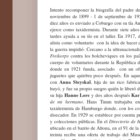
Intento recomponer la biografía del padre 
noviembre de 1899 -
1 de septiembre de 19
diez años es enviado a Coburgo con su tía An
ejerce como taxidermista. Durante siete año
tardes ayuda a su tío en el taller. En 1917,
alista como voluntario con la idea de hacer ca
la guerra impidió.
Cercano a la ultranacional
Freikorps
contra los bolcheviques en los país
cuerpo de voluntarios durante la Repúblic
donde en 1921 funda, asociado con un ofic
juguetes que quiebra poco después. En aqu
Anna Steyskal
con
, hija de un rico fabri
huyó, y fue su propio suegro quién le liberó 
Hanne Lore
Kar
su hija
y dos años después
de mi hermano
. Hans Timm trabajaba en
taxidermista de Hamburgo donde, con los co
disecador. En 1929 se establece por cuenta pr
y colecciones públicas. En el
Directorio de
ubicado en el barrio de Altona, en el 91 de l
treinta recibe una oferta de trabajo del M