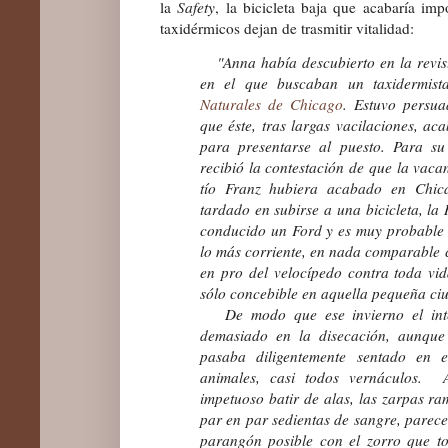
la
Safety
, la bicicleta baja que acabaría im
taxidérmicos dejan de trasmitir vitalidad:
"Anna había descubierto en la revi
en el que buscaban un taxidermis
Naturales de Chicago
. Estuvo persua
que éste, tras largas vacilaciones, ac
para presentarse al puesto. Para su
recibió la contestación de que la vaca
tío Franz hubiera acabado en Chic
tardado en subirse a una bicicleta, la 
conducido un Ford y es muy probable 
lo más corriente, en nada comparable c
en pro del velocípedo contra toda vid
sólo concebible en aquella pequeña ci
De modo que ese invierno el inter
demasiado en la disecación, aunque
pasaba diligentemente sentado en e
animales, casi todos vernáculos. 
impetuoso batir de alas, las zarpas ra
par en par sedientas de sangre, parece
parangón posible con el zorro que t