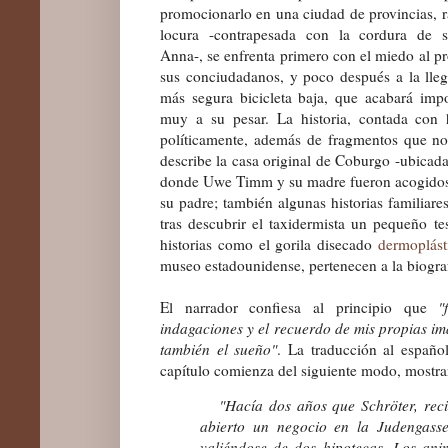
promocionarlo en una ciudad de provincias, 
locura -contrapesada con la cordura de 
Anna-, se enfrenta primero con el miedo al p
sus conciudadanos, y poco después a la lleg
más segura bicicleta baja, que acabará imp
muy a su pesar. La historia, contada con 
políticamente, además de fragmentos que no
describe la casa original de Coburgo -ubica
donde Uwe Timm y su madre fueron acogidos 
su padre; también algunas historias familiar
tras descubrir el taxidermista un pequeño te
historias como el gorila disecado
dermoplást
museo estadounidense, pertenecen a la biograf
El narrador confiesa al principio que
"
indagaciones y el recuerdo de mis propias ima
también el sueño"
. La traducción al españ
capítulo comienza del siguiente modo, mostra
"Hacía dos años que Schröter, recié
abierto un negocio en la Judengass
valiéndose de dos hipotecas. Los ani