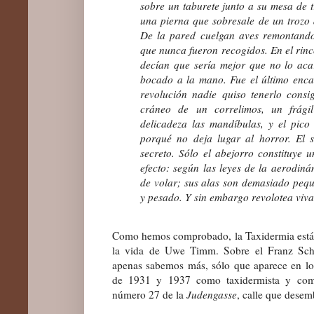
sobre un taburete junto a su mesa de 
una pierna que sobresale de un trozo d
De la pared cuelgan aves remontando
que nunca fueron recogidos. En el rincó
decían que sería mejor que no lo aca
bocado a la mano. Fue el último encar
revolución nadie quiso tenerlo consi
cráneo de un correlimos, un frági
delicadeza las mandíbulas, y el pico
porqué no deja lugar al horror. El 
secreto. Sólo el abejorro constituye u
efecto: según las leyes de la aerodiná
de volar; sus alas son demasiado peq
y pesado. Y sin embargo revolotea viv
Como hemos comprobado, la Taxidermia
está
la vida de Uwe Timm. Sobre el Franz Schröd
apenas sabemos más, sólo que
aparece en lo
de 1931 y 1937 como taxidermista y comer
número 27 de la
Judengasse
, calle que desem