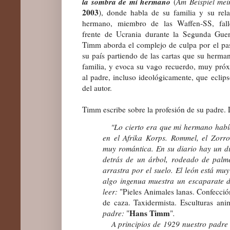
la sombra de mi hermano
(
Am Beispiel mei
2003
), donde habla de su familia y su rel
hermano,
miembro de las Waffen-SS
, fal
frente de Ucrania durante la Segunda Gue
Timm aborda el complejo de culpa por el pa
su país partiendo de las cartas que su herma
familia, y evoca su vago
recuerdo, muy próx
al padre, incluso ideológicamente, que eclips
del autor.
Timm escribe sobre la profesión de su padre.
"Lo cierto era que mi hermano había
en el Afrika Korps. Rommel, el Zorro
muy romántica. En su diario hay un d
detrás de un árbol, rodeado de palme
arrastra por el suelo. El león está muy
algo ingenua muestra un escaparate 
leer:
"Pieles Animales lanas. Confecció
de caza. Taxidermista. Esculturas ani
Hans Timm
padre:
"
"
.
A principios de 1929 nuestro padre 