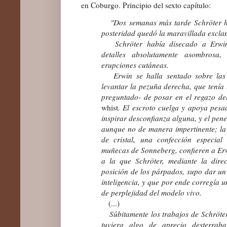
en Coburgo. Principio del sexto capítulo:
"Dos semanas más tarde Schröter hiz
posteridad quedó la maravillada excl
Schröter había disecado a Erwin
detalles absolutamente asombros
erupciones cutáneas.
Erwin se halla sentado sobre las p
levantar la pezuña derecha, que tenía 
preguntado- de posar en el regazo de
whist
. El escroto cuelga y apoya pesa
inspirar desconfianza alguna, y el pen
aunque no de manera impertinente; la 
de cristal, una confección especia
muñecas de Sonneberg, confieren a Erw
a la que Schröter, mediante la dire
posición de los párpados, supo dar un 
inteligencia, y que por ende corregía 
de perplejidad del modelo vivo.
(...)
Súbitamente los trabajos de Schröte
tuviera algo de aprecio desterrab