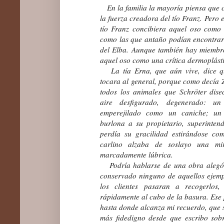
En la familia la mayoría piensa que c
la fuerza creadora del tío Franz. Pero 
tío Franz concibiera aquel oso como s
como las que antaño podían encontrar
del Elba. Aunque también hay miembro
aquel oso como una crítica dermoplásti
La tía Erna, que aún vive, dice qu
tocara al general, porque como decía Z
todos los animales que Schröter dise
aire desfigurado, degenerado: 
emperejilado como un caniche; un 
burlona a su propietario, superinten
perdía su gracilidad estirándose co
carlino alzaba de soslayo una mi
marcadamente lúbrica.
Podría hablarse de una obra alegóri
conservado ninguno de aquellos ejem
los clientes pasaran a recogerlos
rápidamente al cubo de la basura. Ese 
hasta donde alcanza mi recuerdo, que s
más fidedigno desde que escribo sobr