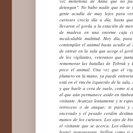
voz monótona de Anna que no par
detengan". No hubo nadie que no se v
gente acudía de muy lejos para ve
curiosos crecía día a día, hasta qu
llevaron el gorila a la estación de me
de madera en una enorme caja cl
incalculable multitud. Hoy día, par
contemplar el animal basta acudir al 
de entrar en la sala que acoge el gori
de los vigilantes, veteranos que junta
rememorar las batallas de Tobruk y 
poco el animal. Una vez que el vigi
plumero en la mano, ya puede entrarse e
está en el rincón izquierdo de la sala,
y que huele a cera de suelo, como si 
al que aún permanece asido en titubean
visitante. Avanzas lentamente y te esp
retroceso o de ataque; te paras y 
encerado y el pesado cordón destina
manos de los curiosos. Los ojos de bi
el visitante que se acerca. Los ollares
barniz transparente, brillan como si 