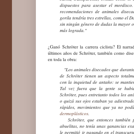
dispuestos para asestar el mordisco.
recomendaciones de animales disecad
gorila tendría tres estrellas, como el 
sin ningún género de dudas la mayor ob
más lograda."
¿Ganó Schröter la carrera ciclista? El narra
últimos años de Schröter, también como diseca
en toda la obra:
"Los animales disecados que durante a
de Schröter tienen un aspecto total
con la inquietud de antaño: se mantie
Tal vez fuera que la gente se hubi
Schröter, pues entretanto todos los an
o quizá sus ojos estaban ya adiestra
rápidos, movimientos que ya no pod
dermoplásticos
.
Schröter, que entonces también pr
abuelitas, no tenía unas ganancias ex
le permitió ir pagando en el transcurs