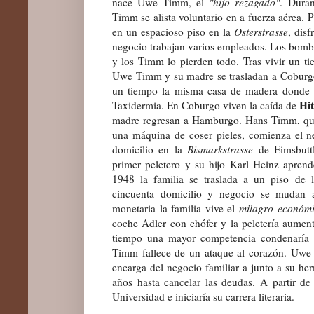
nace Uwe Timm, el
"hijo rezagado"
. Dura
Timm se alista voluntario en a fuerza aérea. 
en un espacioso piso en la
Osterstrasse
, dis
negocio trabajan varios empleados. Los bomba
y los Timm lo pierden todo. Tras vivir un 
Uwe Timm y su madre se trasladan a Coburgo
un tiempo la misma casa de madera donde su
Hit
Taxidermia. En Coburgo viven la caída de
madre regresan a Hamburgo. Hans Timm, que
una máquina de coser pieles, comienza el ne
domicilio en la
Bismarkstrasse
de Eimsbuttl
primer peletero y su hijo Karl Heinz apren
1948 la familia se traslada a un piso de
cincuenta domicilio y negocio se mudan
monetaria la familia vive el
milagro económ
coche Adler con chófer y la peletería aumen
tiempo una mayor competencia condenaría 
Timm fallece de un ataque al corazón. Uwe
encarga del negocio familiar a junto a su he
años hasta cancelar las deudas. A partir d
Universidad e iniciaría su carrera literaria.