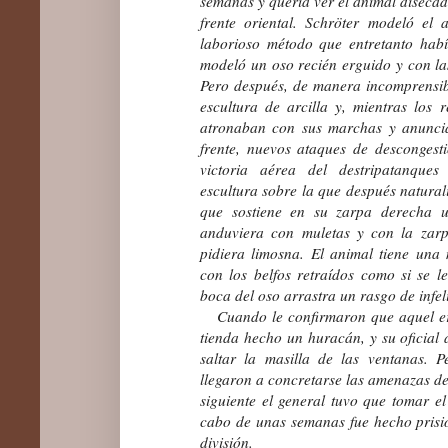
semanas y quería ver el animal disecad
frente oriental. Schröter modeló el 
laborioso método que entretanto hab
modeló un oso recién erguido y con las
Pero después, de manera incomprensib
escultura de arcilla y, mientras los 
atronaban con sus marchas y anuncia
frente, nuevos ataques de descongest
victoria aérea del destripatanque
escultura sobre la que después natural
que sostiene en su zarpa derecha u
anduviera con muletas y con la zarp
pidiera limosna. El animal tiene una
con los belfos retraídos como si se le
boca del oso arrastra un rasgo de infel
Cuando le confirmaron que aquel era 
tienda hecho un huracán, y su oficial 
saltar la masilla de las ventanas.
llegaron a concretarse las amenazas de 
siguiente el general tuvo que tomar el
cabo de unas semanas fue hecho prisio
división.