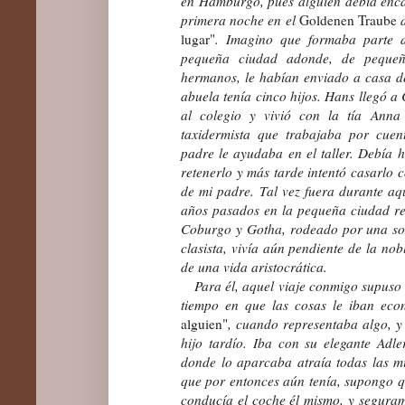
en Hamburgo, pues alguien debía enca
primera noche en el
Goldenen Traube
d
lugar"
. Imagino que formaba parte d
pequeña ciudad adonde, de peque
hermanos, le habían enviado a casa de
abuela tenía cinco hijos. Hans llegó a 
al colegio y vivió con la tía Anna
taxidermista que trabajaba por cuen
padre le ayudaba en el taller. Debía h
retenerlo y más tarde intentó casarlo c
de mi padre. Tal vez fuera durante aque
años pasados en la pequeña ciudad re
Coburgo y Gotha, rodeado por una so
clasista, vivía aún pendiente de la no
de una vida aristocrática.
Para él, aquel viaje conmigo supuso 
tiempo en que las cosas le iban ec
alguien"
, cuando representaba algo, y 
hijo tardío. Iba con su elegante Adle
donde lo aparcaba atraía todas las mir
que por entonces aún tenía, supongo 
conducía el coche él mismo, y segura