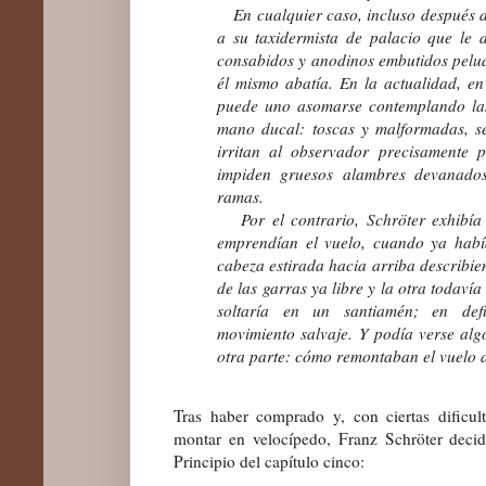
En cualquier caso, incluso después d
a su taxidermista de palacio que le d
consabidos y anodinos embutidos pelud
él mismo abatía. En la actualidad, en
puede uno asomarse contemplando las
mano ducal: toscas y malformadas, s
irritan al observador precisamente
impiden gruesos alambres devanados
ramas.
Por el contrario, Schröter exhibía 
emprendían el vuelo, cuando ya habí
cabeza estirada hacia arriba describie
de las garras ya libre y la otra todaví
soltaría en un santiamén; en defi
movimiento salvaje. Y podía verse al
otra parte: cómo remontaban el vuelo a
Tras haber comprado y, con ciertas dificul
montar en velocípedo, Franz Schröter deci
Principio del capítulo cinco
: