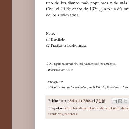
uno de los diarios más populares y de más 
Civil el 25 de enero de 1939, justo un día a
de los sublevados.
Notas.-
(1) Desollado.
(2) Practicar la incisión inicial.
© All rights reserved. ® Reservados todos los derechos.
Taxidermidades, 201
6.
Bibliografía:
--
Cómo se disecan los animales
, en
El Diluvio
, Barcelona, 12 de
Publicado por
Salvador Pérez
el
2.9.16
Etiquetas:
artículos
,
dermoplastia
,
dermoplastic
,
derm
taxidermy
,
técnicas