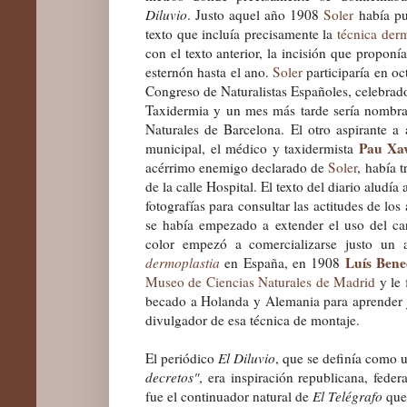
Diluvio
. Justo aquel año 1908
Soler
había pu
texto que incluía precisamente la
técnica der
con el texto anterior, la incisión que proponía
esternón hasta el ano.
Soler
participaría en o
C
ongreso de
N
aturalistas Españoles, celebra
Taxidermia y un mes más tarde sería nombr
Naturales de Barcelona. El otro aspirante a
Pa
u
Xa
municipal, el médico y taxidermista
acérrimo enemigo declarado de
Soler
, había 
de la calle Hospital. El texto
del diario aludía
fotografías para consultar las actitudes de lo
se había empezado a extender el uso del carr
color empezó a comercializarse justo un 
Luís Bene
dermoplastia
en España, en 1908
Museo de Ciencias Naturales de Madrid
y
le 
becado
a Holanda y Alemania para aprender
divulgador de esa técnica
de montaje.
El periódico
El Diluvio
, que se definía como 
decretos"
, era
inspiración republicana, federal
fue
el
continuador natural de
El Telégrafo
que 