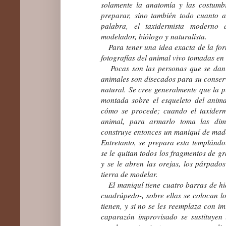
solamente la anatomía y las costumb
preparar, sino tambi
é
n todo cuanto a
palabra, el taxidermista moderno d
modelador, biólogo y naturalista.
Para tener una idea exacta de la for
fotografías del animal vivo tomadas en 
Pocas son las personas que se dan 
animales son disecados para su conserv
natural. Se cree generalmente que la p
montada sobre el esqueleto del anim
cómo se procede; cuando el taxiderm
animal, para armarlo toma las dim
construye entonces un maniquí de mader
Entretanto, se prepara esta templán
se l
e
quitan todos los fragmentos de gr
y se le abren las orejas, los párpados
tierra de modelar.
El maniquí tiene cuatro barras de hie
cuadrúpedo-, sobre ellas se colocan l
tienen, y si no se les reemplaza con i
caparazón improvisado se sustituyen