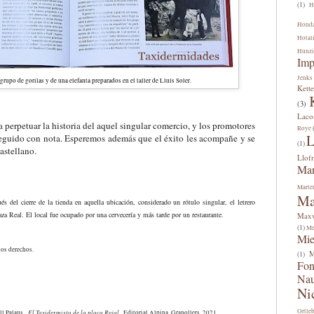
(1)
H
Hond
Hotal
Hunzi
Imp
Jenks
grupo de gorilas y de una elefanta preparados en el taller de Lluís Soler.
Kette
(3)
Lac
 perpetuar la historia del aquel singular comercio, y los promotores
Roye
L
seguido con nota. Esperemos además que el éxito les acompañe y se
(1)
astellano.
Llofr
Man
Marte
Ma
és del cierre de la tienda en aquella ubicación, considerado un rótulo singular, el letrero
aza Real. El local fue ocupado por una cervecería y más tarde por un restaurante.
Maxw
(1)
Me
Mi
los derechos.
M
(1)
Fon
Na
Ni
Ortle
El Taxidermista de la plaça Reial
all Palaus
, Editorial Alpina, Granollers, 2021.