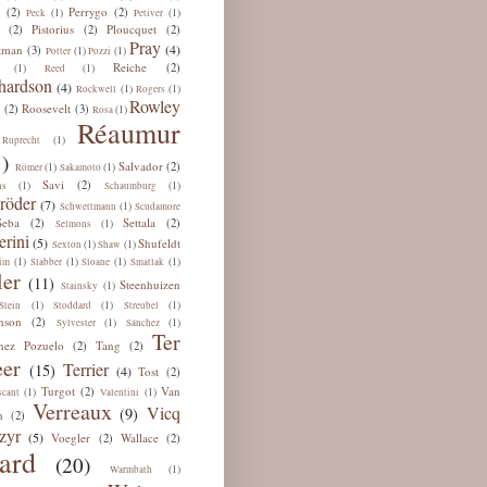
Perrygo
(2)
(2)
(1)
(1)
Peck
Petiver
Pistorius
Ploucquet
(2)
(2)
(2)
Pray
(4)
tman
(3)
(1)
(1)
Potter
Pozzi
Reiche
(2)
(1)
(1)
Reed
hardson
(4)
(1)
(1)
Rockwell
Rogers
Rowley
u
Roosevelt
(2)
(3)
(1)
Rosa
Réaumur
(1)
Ruprecht
)
Salvador
(2)
(1)
(1)
Römer
Sakamoto
Savi
(2)
(1)
(1)
ns
Schaumburg
röder
(7)
(1)
Schwettmann
Scudamore
Seba
Settala
(2)
(2)
(1)
Selmons
erini
(5)
Shufeldt
(1)
(1)
Sexton
Shaw
(1)
(1)
(1)
(1)
im
Slabber
Sloane
Smatlak
ler
(11)
Steenhuizen
(1)
Stainsky
(1)
(1)
(1)
Stein
Stoddard
Streubel
nson
(2)
(1)
(1)
Sylvester
Sánchez
Ter
hez Pozuelo
Tang
(2)
(2)
er
Terrier
(15)
(4)
Tost
(2)
Turgot
Van
(2)
(1)
(1)
scant
Valentini
Verreaux
Vicq
(9)
n
(2)
zyr
(5)
Voegler
Wallace
(2)
(2)
ard
(20)
(1)
Warmbath