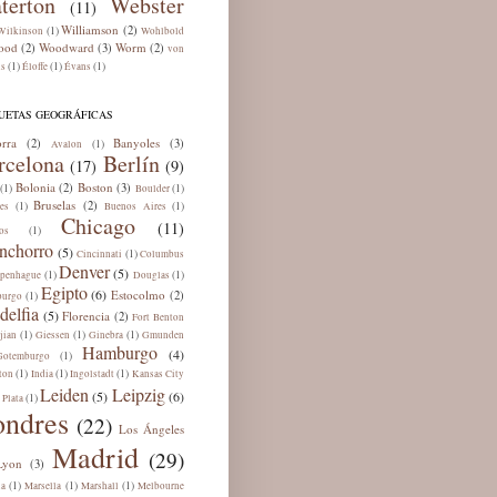
terton
Webster
(11)
Williamson
(2)
(1)
Wilkinson
Wohlbold
ood
Woodward
Worm
(2)
(3)
(2)
von
(1)
(1)
(1)
ns
Éloffe
Évans
UETAS GEOGRÁFICAS
rra
Banyoles
(2)
(3)
(1)
Avalon
rcelona
Berlín
(17)
(9)
Bolonia
Boston
(2)
(3)
(1)
(1)
Boulder
Bruselas
(2)
(1)
(1)
es
Buenos Aires
Chicago
(11)
(1)
os
nchorro
(5)
(1)
Cincinnati
Columbus
Denver
(5)
(1)
(1)
penhague
Douglas
Egipto
(6)
Estocolmo
(2)
(1)
burgo
delfia
(5)
Florencia
(2)
Fort Benton
(1)
(1)
(1)
jian
Giessen
Ginebra
Gmunden
Hamburgo
(4)
(1)
Gotemburgo
(1)
(1)
(1)
ton
India
Ingolstadt
Kansas City
Leiden
Leipzig
(5)
(6)
(1)
 Plata
ondres
(22)
Los Ángeles
Madrid
(29)
Lyon
(3)
(1)
(1)
(1)
ua
Marsella
Marshall
Melbourne