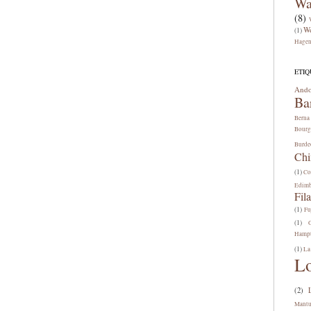
Wa
(8)
W
(1)
Hage
ETIQ
Ando
Ba
Berna
Bourg
Burde
Chi
(1)
Co
Edim
Fila
(1)
Fu
(1)
Hamp
(1)
La
L
(2)
Mant