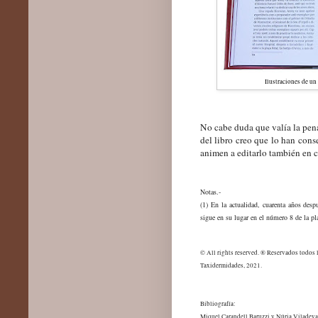
Ilustraciones de un 
No cabe duda que valía la pena
del libro creo que lo han con
animen a editarlo también en c
Notas.-
(1)
En la actualidad, cuarenta años despu
sigue en su lugar en el número 8 de la pl
© All rights reserved. ® Reservados todos 
Taxidermidades, 2021.
Bibliografía:
Miquel Carandell Baruzzi y Núria Viladev