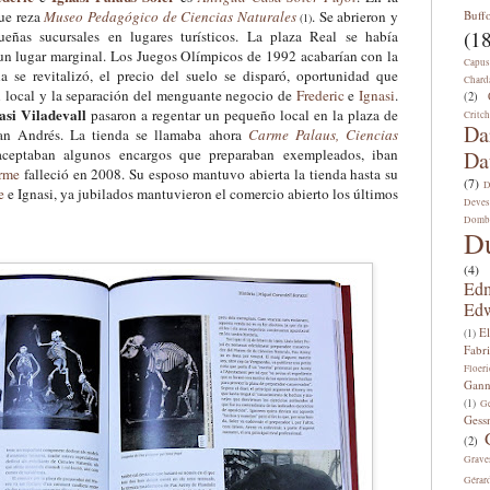
que reza
Museo Pedagógico de Ciencias Naturales
.
Se abrieron y
Buff
(1)
(18
ueñas sucursales en lugares turísticos.
La plaza Real se había
un lugar marginal. Los Juegos Olímpicos de 1992 acabarían con la
Capus
a se revitalizó, el precio del suelo se disparó, oportunidad que
Chard
l local y la separación del menguante negocio de
Frederic
e
Ignasi
.
(2)
asi Viladevall
pasaron a regentar un pequeño local en la plaza de
Critch
Da
San Andrés. La tienda se llamaba ahora
Carme Palaus, Ciencias
ceptaban algunos encargos que preparaban exempleados, iban
Da
rme
falleció en 2008. Su esposo mantuvo abierta la tienda hasta su
(7)
D
e
e Ignasi, ya jubilados mantuvieron el comercio abierto los últimos
Deves
Domb
D
(4)
Edm
Edw
E
(1)
Fabri
Floeri
Gann
(1)
Ge
Gess
(2)
Grave
Gérar