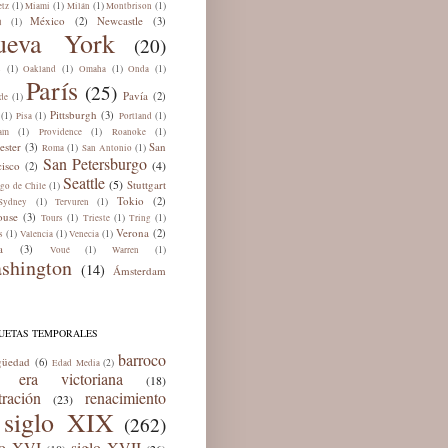
(1)
(1)
(1)
(1)
tz
Miami
Milán
Montbrison
México
Newcastle
(2)
(3)
(1)
ú
ueva York
(20)
(1)
(1)
(1)
(1)
s
Oakland
Omaha
Onda
París
(25)
Pavía
(2)
(1)
de
Pittsburgh
(3)
(1)
(1)
(1)
Pisa
Portland
(1)
(1)
(1)
am
Providence
Roanoke
ester
San
(3)
(1)
(1)
Roma
San Antonio
San Petersburgo
(4)
cisco
(2)
Seattle
(5)
Stuttgart
(1)
ago de Chile
Tokio
(2)
(1)
(1)
Sydney
Tervuren
ouse
(3)
(1)
(1)
(1)
Tours
Trieste
Tring
Verona
(2)
(1)
(1)
(1)
s
Valencia
Venecia
a
(3)
(1)
(1)
Voué
Warren
shington
(14)
Ámsterdam
QUETAS TEMPORALES
barroco
güedad
(6)
(2)
Edad Media
era victoriana
(18)
tración
renacimiento
(23)
siglo XIX
(262)
lo XVI
siglo XVII