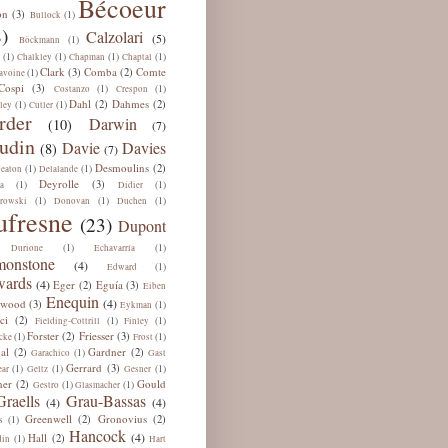
Bécoeur
on
(3)
(1)
Bullock
)
Calzolari
(5)
(1)
Böckmann
(1)
(1)
(1)
(1)
Chalkley
Chapman
Chaptal
Clark
Comba
Comte
(3)
(2)
(1)
avoine
Cospi
(3)
(1)
(1)
Costanzo
Crespon
Dahl
Dahmes
(2)
(2)
(1)
(1)
ley
Cutler
rder
Darwin
(10)
(7)
udin
Davie
Davies
(8)
(7)
Desmoulins
(2)
(1)
(1)
eaton
Delalande
Deyrolle
(3)
(1)
(1)
a
Didier
(1)
(1)
(1)
rowski
Donovan
Duchen
ufresne
(23)
Dupont
(1)
(1)
Durione
Echavarría
onstone
(4)
(1)
Edward
ards
(4)
Eger
Eguía
(2)
(3)
Eiben
Enequin
(4)
lwood
(3)
(1)
Eykman
ci
(2)
(1)
(1)
Fielding-Cottrill
Finley
Forster
Friesser
(2)
(3)
(1)
(1)
cke
Frost
al
Gardner
(2)
(2)
(1)
Garachico
Gast
Gerrard
(3)
(1)
(1)
(1)
ar
Geltz
Gesner
ner
Gould
(2)
(1)
(1)
Gestro
Glasmacher
Graells
Grau-Bassas
(4)
(4)
Greenwell
Gronovius
(2)
(2)
(1)
s
Hancock
(4)
Hall
(2)
(1)
din
Hart