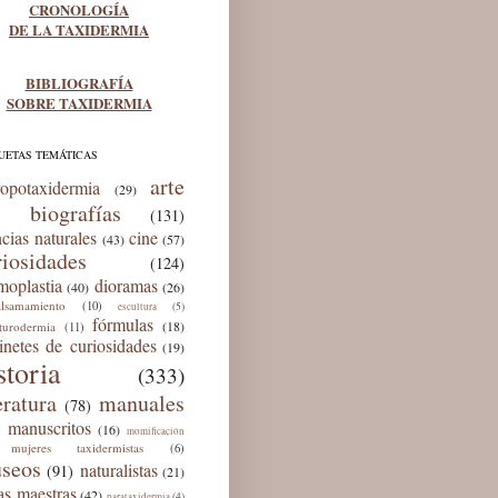
CRONOLOGÍA
DE LA TAXIDERMIA
BIBLIOGRAFÍA
SOBRE TAXIDERMIA
UETAS TEMÁTICAS
arte
ropotaxidermia
(29)
biografías
(131)
ncias naturales
cine
(43)
(57)
riosidades
(124)
moplastia
dioramas
(40)
(26)
lsamamiento
(10)
(5)
escultura
fórmulas
(18)
lturodermia
(11)
inetes de curiosidades
(19)
storia
(333)
eratura
manuales
(78)
manuscritos
(16)
momificación
mujeres taxidermistas
(6)
seos
naturalistas
(91)
(21)
as maestras
(42)
(4)
parataxidermia