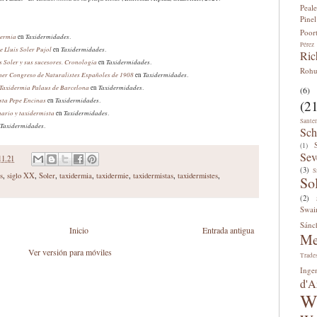
Peale
Pinel
Poor
dermia
Taxidermidades
en
.
Pérez
 Lluís Soler Pujol
Taxidermidades
en
.
Ric
s Soler y sus sucesores. Cronología
Taxidermidades
en
.
Roh
imer Congreso de Naturalistes Españoles de 1908
Taxidermidades
en
.
 Taxidermia Palaus de Barcelona
Taxidermidades
en
.
(6)
ista
P
epe Encinas
Taxidermidad
es
en
.
(21
ario y taxidermista
Taxidermidades
en
.
Sante
Taxidermidades
.
Sch
(1)
Sev
11.21
(3)
S
s
,
siglo XX
,
Soler
,
taxidermia
,
taxidermie
,
taxidermistas
,
taxidermistes
,
So
(2)
Swai
Sánc
Inicio
Entrada antigua
Me
Ver versión para móviles
Trade
Inge
d'A
W