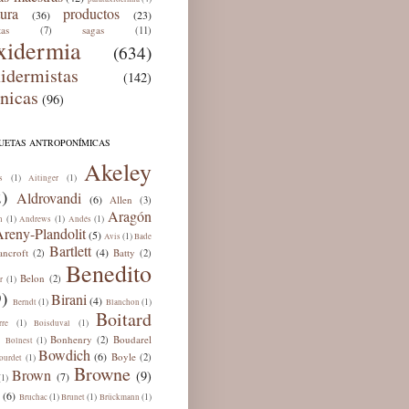
tura
productos
(36)
(23)
tas
sagas
(7)
(11)
xidermia
(634)
xidermistas
(142)
cnicas
(96)
QUETAS ANTROPONÍMICAS
Akeley
(1)
(1)
s
Aitinger
)
Aldrovandi
(6)
Allen
(3)
Aragón
(1)
(1)
(1)
n
Andrews
Andés
reny-Plandolit
(5)
(1)
Avis
Bade
Bartlett
(4)
ancroft
Batty
(2)
(2)
Benedito
Belon
(2)
(1)
r
)
Birani
(4)
(1)
(1)
Berndt
Blanchon
Boitard
(1)
(1)
rre
Boisduval
Bonhenry
Boudarel
(2)
(1)
Bolnest
Bowdich
(6)
Boyle
(2)
(1)
ourdet
Browne
Brown
(9)
(7)
(1)
(6)
(1)
(1)
(1)
Bruchac
Brunet
Brückmann