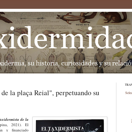
TRA
 de la plaça Reial", perpetuando su
Sele
axidermista de la
ina, 2021). El
án y financiado