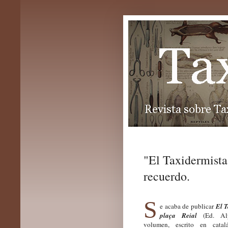
"El Taxidermista
recuerdo.
S
e acaba de publicar
El T
plaça Reial
(Ed. Alp
volumen, escrito en catal