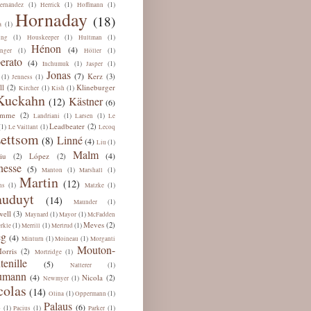
(1)
(1)
(1)
ernández
Herrick
Hoffmann
Hornaday
(18)
(1)
a
(1)
(1)
(1)
ing
Houskeeper
Hultman
Hénon
(4)
(1)
(1)
nger
Höller
erato
(4)
(1)
(1)
Inchumuk
Jasper
Jonas
(7)
Kerz
(3)
(1)
(1)
Jenness
ll
Klineburger
(2)
(1)
(1)
Kircher
Kish
Kuckahn
Kästner
(12)
(6)
omme
(2)
(1)
(1)
Landriani
Larsen
Le
Leadbeater
(2)
(1)
(1)
Le Vaillant
Lecoq
ettsom
Linné
(8)
(4)
(1)
Liu
Malm
(4)
iu
López
(2)
(2)
esse
(5)
(1)
(1)
Manton
Marshall
Martin
(12)
(1)
(1)
ns
Matzke
uduyt
(14)
(1)
Maunder
ell
(3)
(1)
(1)
Maynard
Mayor
McFadden
Meves
(2)
(1)
(1)
(1)
rkle
Merrill
Mertrud
eg
(4)
(1)
(1)
Minturn
Moineau
Morganti
Mouton-
orris
(2)
(1)
Mortridge
tenille
(5)
(1)
Natterer
umann
(4)
Nicola
(2)
(1)
Newmyer
colas
(14)
(1)
(1)
Olina
Oppermann
Palaus
(6)
(1)
(1)
(1)
b
Pacius
Parker