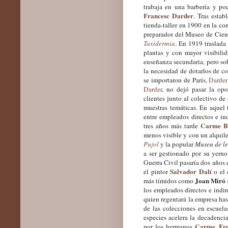
trabaja en una barbería y po
Francesc Darder
. Tras estab
tienda-taller en 1900 en la co
preparador del Museo de Cien
Taxidermia
. En 1919 traslada
plantas y con mayor visibilid
enseñanza secundaria, pero so
la necesidad de dotarlos de c
se importaron de París,
Darder
Darder
, no dejó pasar la opo
clientes junto al colectivo d
muestras temáticas. En aquel 
entre empleados directos e in
Carme Bo
tres años más tarde
menos visible y con un alquil
Pujol
y la popular
Museu de le
a ser gestionado por su yern
Guerra Civil pasaría dos años 
Salvador Dalí
el pintor
o el 
Joan Miró
más tímidos como
los empleados directos e indi
quien regentará la empresa ha
de las colecciones en escuela
especies acelera la decadencia
Carme
Fr
por los hermanos
,