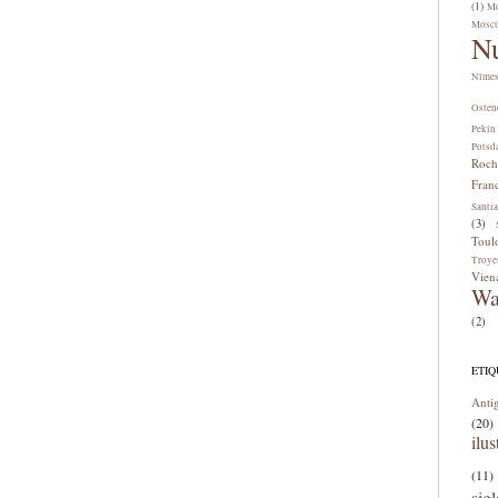
(1)
Me
Mosc
N
Nîme
Osten
Pekín
Potsd
Roch
Fran
Santi
(3)
Toul
Troye
Vien
Wa
(2)
ETI
Anti
(20)
ilus
(11)
sig