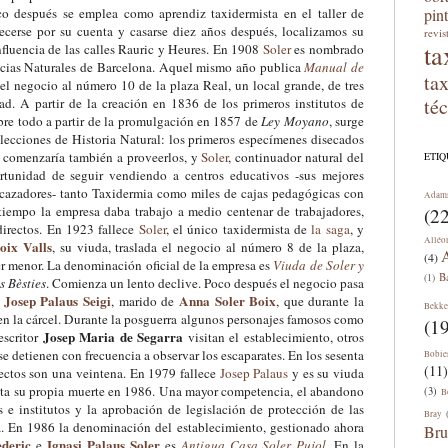
co después se emplea como aprendiz taxidermista en el taller de
pin
lecerse por su cuenta y casarse diez años después, localizamos su
revis
ta
nfluencia de las calles Rauric y Heures. En 1908
Soler
es nombrado
cias Naturales de Barcelona. Aquel mismo año publica
Manual de
ta
 el negocio al número 10 de la plaza Real, un local grande, de tres
té
ad. A partir de la creación en 1836 de los primeros institutos de
bre todo a partir de la promulgación en 1857 de
Ley Moyano
, surge
olecciones de Historia Natural: los primeros especímenes disecados
comenzaría también a proveerlos, y
Soler
, continuador natural del
ETI
rtunidad de seguir vendiendo a centros educativos -sus mejores
e cazadores- tanto Taxidermia como miles de cajas pedagógicas con
Adam
tiempo la empresa daba trabajo a medio centenar de trabajadores,
(22
directos. En 1923 fallece
Soler
, el único taxidermista de
la saga
, y
Alléo
ix Valls
, su viuda, traslada el negocio al número 8 de la plaza,
A
(4)
er menor. La denominación oficial de la empresa es
Viuda de Soler y
B
(1)
s Bèsties
. Comienza un lento declive. Poco después el negocio pasa
Josep Palaus Seigi
Anna Soler Boix
o
, marido de
, que durante la
Bekke
en la cárcel. Durante la posguerra algunos personajes famosos como
(19
Josep Maria de Segarra
escritor
visitan el establecimiento, otros
se detienen con frecuencia a observar los escaparates. En los sesenta
Bobie
(11)
rectos son una veintena. En 1979 fallece
Josep Palaus
y es su viuda
sta su propia muerte en 1986. Una mayor competencia, el abandono
(3)
B
s e institutos y la aprobación de legislación de protección de las
Bray
.
En 1986 la denominación del establecimiento, gestionado ahora
Bru
ederic
Ignasi Palaus Soler
e
es
Antigua Casa Soler Pujol
.
En la