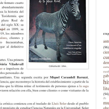
 de formato cuarto
abundantemente
sa la historia del
e Taxidermia que
 plaza Real de
 del siglo XX: su
ujol
en 1899, su
919, los miembros
ETIQ
alaus
, clientes y
ant
o frecuentaban,
egar al definitivo
(96)
cie
cu
artes. Una primera
der
Núria Viladevall
Cubierta del libro.
emba
er
e impulsora de
escu
erdos personales de
gab
Miquel Carandell Baruzzi
familiares. Una segunda escrita por
,
hi
Ciencia, que reconstruye la historia del establecimiento a partir de la
ras que la última reúne el testimonio de personas ajenas a
la saga
lit
eron relación con ella, bien como clientes o como visitantes de la
(94)
(5)
mu
la crónica comienza con el traslado de
Lluís Soler
desde el pueblo
obr
l propósito de estudiar Ciencias Naturales en la Universidad. Soler