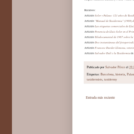
Recursos:
Soler y Palaus
: 121 años de Taxi
Artículo
"Manual de Taxidermia" (1908) de
Artículo
Las etiquetas comerciales de Lluí
Artículo
Ponencia de Lluís Soler en el Pr
Artículo
Teledocumental de 1987 sobre la
Artículo
Dos instantáneas del fotoperiod
Artículo
Francesc Darder Llimona, veterin
Artículo
Salvador Dalí y la Taxidermia
Artículo
en
Publicado por
Salvador Pérez
el
19.
Etiquetas:
Barcelona
,
historia
,
Palau
taxidermists
,
taxidermy
Entrada más reciente