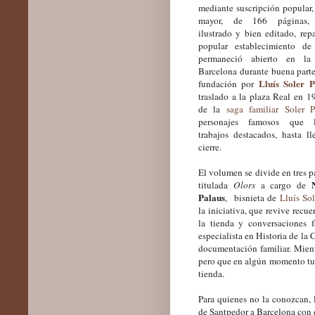
mediante suscripción popular,
mayor, de 166 páginas, 
ilustrado y bien editado, repa
popular establecimiento d
permaneció abierto en la
Barcelona durante buena parte
Lluís Soler P
fundación por
traslado a la plaza Real en 1
de la
saga familiar Soler P
personajes famosos que l
trabajos destacados, hasta ll
cierre.
El volumen se divide en tres p
titulada
Olors
a cargo de
Palaus
, bisnieta de
Lluís Sol
la iniciativa, que revive recu
la tienda y conversaciones 
especialista en Historia de la 
documentación familiar. Mient
pero que en algún momento tuvi
tienda.
Para quienes no la conozcan, 
de Santpedor a Barcelona con e