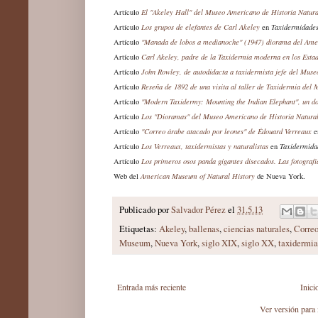
Artículo
El "Akeley Hall" del Museo Americano de Historia Natur
Artículo
Los grupos de elefantes de Carl Akeley
en
Taxidermidade
Artículo
"Manada de lobos a medianoche" (1947) diorama del Am
Artículo
Carl Akeley, padre de la Taxidermia moderna en
los Esta
Artículo
John Rowley, de autodidacta a taxidermista jefe del Mus
Artículo
Reseña de 1892 de una visita al taller de Taxidermia del
Artículo
"Modern Taxidermy: Mounting the Indian Elephant", un d
Artículo
Los
"Dioramas" del Museo Americano de Historia Natural 
Artículo
"Correo árabe atacado por leones" de Édouard Verreaux
e
Artículo
Los Verreaux, taxidermistas y naturali
stas
en
Taxidermida
Artículo
Los primeros osos panda gigantes disecados. Las fotograf
Web del
American Museum of Natural History
de Nueva York.
Publicado por
Salvador Pérez
el
31.5.13
Etiquetas:
Akeley
,
ballenas
,
ciencias naturales
,
Correo
Museum
,
Nueva York
,
siglo XIX
,
siglo XX
,
taxidermia
Entrada más reciente
Inici
Ver versión para