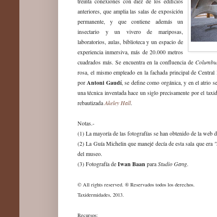
treinta conexiones con diez de los edificios
anteriores, que amplia las salas de exposición
permanente, y que contiene además un
insectario y un vivero de mariposas,
laboratorios, aulas, biblioteca y un espacio de
experiencia inmersiva, más de 20.000 metros
Columbu
cuadrados más. Se encuentra en la confluencia de
rosa, el mismo empleado en la fachada principal de Central 
Antoni Gaudí
por
, se define como orgánica, y en el atrio
una técnica inventada hace un siglo precisamente por el taxi
Akeley Hall
rebautizada
.
Notas.-
(1) La mayoría de las fotografías se han obtenido de la web 
"
(2) La Guía Michelin que manejé decía de esta sala que era
del museo.
Iwan Baan
Studio Gang
(3) Fotografía de
para
.
© All rights reserved.
® Reservados todos los derechos.
Taxide
rmidades
,
2013.
Recursos: