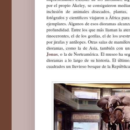
por el propio Akeley, se cons
i
guieron median
inclusión de animales disecados, plantas,
fotógrafos y cientificos viajaron a África par
ejemplares. Algunos de esos dioramas alcanza
profundidad. Entre los que más llaman la atenc
rinocerontes, el de los gorilas, el de los ave
por jirafas y antílopes. Otras salas de mamíf
dioramas
, como
la de Asia, también con un
Jonas
,
o
la de Nort
eamérica
. El museo ha se
dioramas a lo largo de su historia. El últim
cuadrados un lluvioso bosque de la República