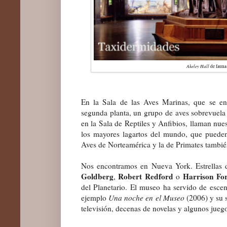
Akeley Hall
de fauna 
En la
Sala de la
s
A
ves Marinas, que se e
se
gunda planta,
un grupo de aves sobrevuela 
en la Sala de Reptiles y A
nfibios,
llaman nues
los mayores lagartos del mundo, que puede
Aves de Norteamérica
y la de Primates
tambié
Nos encontramos en Nueva York. Estrellas
Goldberg
Robert Redford
Harrison Fo
,
o
del Planetario. El museo ha servido de escen
ejemplo
Una noche en el Museo
(2006) y su s
televisión, decenas de novelas y algunos jueg