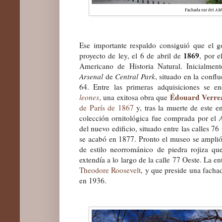
AM
Fachada sur del
Ese importante respaldo consiguió que el 
1869
proyecto de ley, el 6 de abril de
, por 
Americano de Historia Natural. Inicialment
Arsenal
de
Central Park
, situado
en la conflu
64. Entre las primeras adquisiciones se e
Édouard Verre
leones
, una exitosa obra que
de París de 1867
y, tras la muerte de este 
colección ornitológi
ca fue comprada por el
del nuevo edificio, situado entre las calles 76
se acabó en 1877. Pronto el museo se amplió 
de estilo neorrománico de piedra rojiza q
extendía a lo largo de la calle 77 Oeste. La e
Theodore Roosevelt
, y que preside una fach
en 1936.