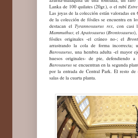
Lanka de 100 quilates (20gr.), o el rubí
Estre
La
s joyas de la colección están valoradas en
de la colección de fósiles se encuentra en l
destacan el
Tyrannosaurus rex
, con casi l
Mammuthus
; el
Apatosaurus
(
Brontosaurus
)
fósiles originales -el cráneo no-; el
Bron
arrastrando la cola de forma incorrecta;
Barosaurus
, una hembra adulta -el mayor e
huesos orig
inales
- de pie, defendiendo 
Barosaur
us
se encuentran en la segunda plant
por la entrada de Central Park. El resto de 
salas de la cuarta planta.