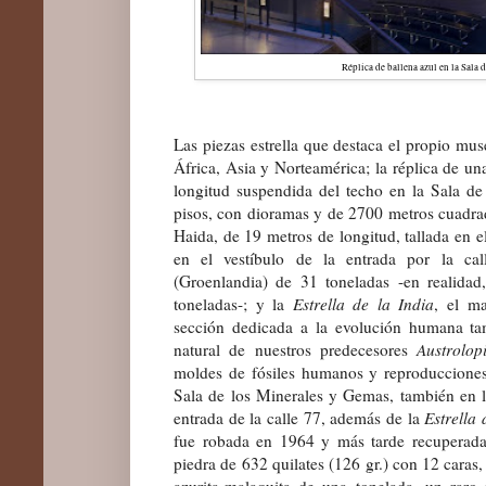
Réplica de ballena azul en la Sala 
Las piezas
estrella que destaca el propio mu
África, Asia y Norteamérica; la réplica de u
longitud suspendida del techo en la Sala d
pisos, con dioramas y de 2700 metros cuadra
Haida, de 19 metros de longitud, tallada en e
en el vestíbulo de la entrada
por la cal
(Groenlandia) de 31 toneladas -en realidad
toneladas-; y la
Estrella de la India
, el ma
sección dedicada a la evolución humana t
natural de nuestros predecesores
Austrolop
moldes de fósiles humanos y reproducciones 
Sala de los Minerales y Gemas, también en l
entrada de la calle 77,
además de la
Estrella 
fue robada en 1964 y más tarde recuperada
piedra de 632 quilates (126 gr.) con 12 caras
azurita-malaquita de una tonelada, un raro