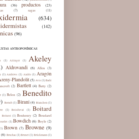
tura
productos
(36)
(23)
tas
sagas
(7)
(11)
xidermia
(634)
xidermistas
(142)
cnicas
(96)
QUETAS ANTROPONÍMICAS
Akeley
(1)
(1)
s
Aitinger
)
Aldrovandi
(6)
Allen
(3)
Aragón
(1)
(1)
(1)
n
Andrews
Andés
reny-Plandolit
(5)
(1)
Avis
Bade
Bartlett
(4)
ancroft
Batty
(2)
(2)
Benedito
Belon
(2)
(1)
r
)
Birani
(4)
(1)
(1)
Berndt
Blanchon
Boitard
(1)
(1)
rre
Boisduval
Bonhenry
Boudarel
(2)
(1)
Bolnest
Bowdich
(6)
Boyle
(2)
(1)
ourdet
Browne
Brown
(9)
(7)
(1)
(6)
(1)
(1)
(1)
Bruchac
Brunet
Brückmann