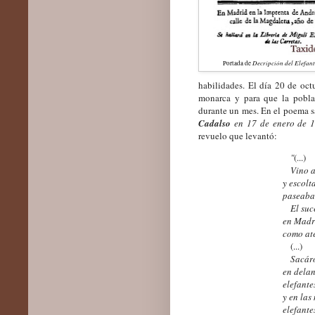
Decripción del Elefant
Portada de
habilidades. El día 20 de oct
monarca y para que la poblac
durante un mes. En el poema s
Cadalso
en 17 de enero de 
revuelo que levantó:
"
(...)
Vino a M
y escolt
paseaba 
El suce
en Madr
como ate
(...)
Sacáron
en delan
elefante
y en las
elefante