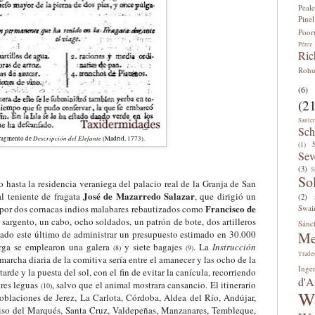
Peale
Pinel
Poor
Pérez
Ric
Roh
(6)
(21
Sante
Sch
Descripción del Elefante
ragmento de
(Madrid, 1773).
(1)
Sev
(3)
S
So
hasta la residencia veraniega del palacio real de la Granja de San
José de Mazarredo Salazar
al teniente de fragata
, que dirigió un
(2)
Francisco de
por dos cornacas indios malabares rebautizados como
Swai
n sargento, un cabo, ocho soldados, un patrón de bote, dos artilleros
Sánc
ado este último de administrar un presupuesto estimado en 30.000
Me
arga se emplearon una galera
y siete bagajes
. La
Instrucción
(
8
)
(
9
)
Trade
marcha diaria de la comitiva sería entre el amanecer y las ocho de la
Inge
arde y la puesta del sol, con el fin de evitar la
canícula
, recorriendo
d'A
tres leguas
, salvo que el animal mostrara cansancio. El itinerario
(
10
)
W
poblaciones de Jerez, La Carlota, Córdoba, Aldea del Río, Andújar,
iso del Marqués, Santa Cruz, Valdepeñas, Manzanares, Tembleque,