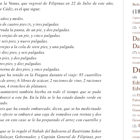
da la
Venus
, que regresó de Filipinas en 22 de Julio de este año,
Buff
de Cádiz
, es el que sigue:
(18
años y medio.
Capus
Chard
es de cuatro pies
, y tres pulgadas.
(
5
)
(2)
errada la punta, de un pie, y dos pulgadas.
Critch
s orejas de un pie, y cinco pulgadas.
Da
 seis pies, y nueve pulgadas.
Da
orejas a la cola de siete pies, y una pulgada.
 diez pies, y seis pulgadas.
(7)
D
s pies, y dos pulgadas.
Deves
res pies, y diez pulgadas.
Domb
D
pierna de dos pies, y once pulgadas.
 ha tenido en la Fragata durante el viaje: 85 cuartillos
(4)
de arroz, 6 libras de azúcar, 2 raciones de vino, 2 raciones
)
Edm
pan, 4 tronchos de plátanos.
Edw
uministró también hierba en todo el tiempo que se pudo
E
(1)
mbarcó a este fin. En la Isla se le ha estado dando verde en
Fabri
sado.
Floeri
is que ha estado embarcado, dicen, que se ha medicinado
Gann
se efecto se embarcó una caja de remedios con treinta y dos
(1)
Ge
que en este caso se le ha preparado el arroz con cuartillo y
Gess
(2)
ue se lo regaló el Nabab del Indosora al Ilustrísimo Señor
Grave
alazar, Gobernador, y Capitán General de Filipinas, por
Gérar