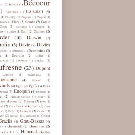
Bécoeur
on
(3)
(1)
Bullock
)
Calzolari
(5)
(1)
Böckmann
(1)
(1)
(1)
(1)
Chalkley
Chapman
Chaptal
Clark
Comba
Comte
(3)
(2)
(1)
avoine
Cospi
(3)
(1)
(1)
Costanzo
Crespon
Dahl
Dahmes
(2)
(2)
(1)
(1)
ley
Cutler
rder
Darwin
(10)
(7)
udin
Davie
Davies
(8)
(7)
Desmoulins
(2)
(1)
(1)
eaton
Delalande
Deyrolle
(3)
(1)
(1)
a
Didier
(1)
(1)
(1)
rowski
Donovan
Duchen
ufresne
(23)
Dupont
(1)
(1)
Durione
Echavarría
onstone
(4)
(1)
Edward
ards
(4)
Eger
Eguía
(2)
(3)
Eiben
Enequin
(4)
lwood
(3)
(1)
Eykman
ci
(2)
(1)
(1)
Fielding-Cottrill
Finley
Forster
Friesser
(2)
(3)
(1)
(1)
cke
Frost
al
Gardner
(2)
(2)
(1)
Garachico
Gast
Gerrard
(3)
(1)
(1)
(1)
ar
Geltz
Gesner
ner
Gould
(2)
(1)
(1)
Gestro
Glasmacher
Graells
Grau-Bassas
(4)
(4)
Greenwell
Gronovius
(2)
(2)
(1)
s
Hancock
(4)
Hall
(2)
(1)
din
Hart