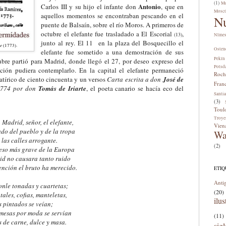
(1)
Me
Antonio
Carlos III y su hijo el infante don
, que en
Mosc
aquellos momentos se encontraban pescando en el
N
puente de Balsaín, sobre el río Moros. A primeros de
octubre el elefante fue trasladado a El Escorial
,
(1
3
)
Nîme
junto al rey. El 11 en la plaza del Bosquecillo el
e
(1773).
Osten
elefante fue sometido a una demostración de sus
Pekín
ubre
partió para Madrid, donde llegó el 27, por deseo expreso del
Potsd
ión pudiera contemplarlo. En la capital el elefante permaneció
Roch
atírico de ciento cincuenta y un versos
Carta escrita a don
José de
Fran
1774 por don
Tomás de Iriarte
, el poeta canario se hacía eco del
Santi
(3)
Toul
Troye
adrid, señor, el elefante,
Vien
ado del pueblo y de la tropa
Wa
las calles arrogante.
(2)
so más grave de la Europa
id no causara tanto ruido
nción el bruto ha merecido.
ETI
Anti
le tonadas y cuartetas;
(20)
tales, cofias, manteletas,
ilus
s pintados se veían;
 mesas por moda se servían
(11)
s de carne, dulce y masa.
sig