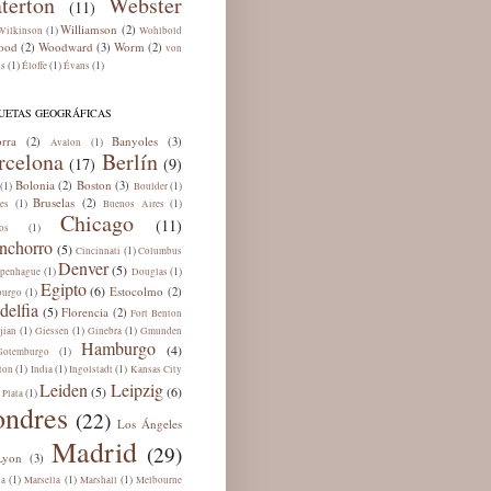
terton
Webster
(11)
Williamson
(2)
(1)
Wilkinson
Wohlbold
ood
Woodward
Worm
(2)
(3)
(2)
von
(1)
(1)
(1)
ns
Éloffe
Évans
UETAS GEOGRÁFICAS
rra
Banyoles
(2)
(3)
(1)
Avalon
rcelona
Berlín
(17)
(9)
Bolonia
Boston
(2)
(3)
(1)
(1)
Boulder
Bruselas
(2)
(1)
(1)
es
Buenos Aires
Chicago
(11)
(1)
os
nchorro
(5)
(1)
Cincinnati
Columbus
Denver
(5)
(1)
(1)
penhague
Douglas
Egipto
(6)
Estocolmo
(2)
(1)
burgo
delfia
(5)
Florencia
(2)
Fort Benton
(1)
(1)
(1)
jian
Giessen
Ginebra
Gmunden
Hamburgo
(4)
(1)
Gotemburgo
(1)
(1)
(1)
ton
India
Ingolstadt
Kansas City
Leiden
Leipzig
(5)
(6)
(1)
 Plata
ondres
(22)
Los Ángeles
Madrid
(29)
Lyon
(3)
(1)
(1)
(1)
ua
Marsella
Marshall
Melbourne