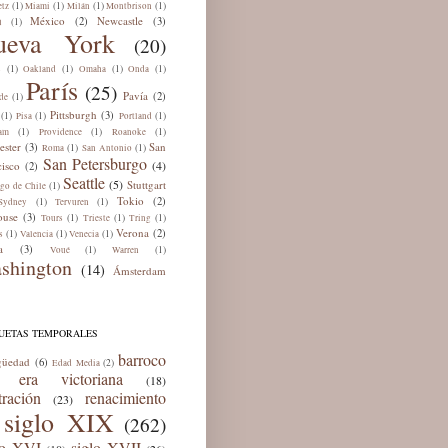
(1)
(1)
(1)
(1)
tz
Miami
Milán
Montbrison
México
Newcastle
(2)
(3)
(1)
ú
ueva York
(20)
(1)
(1)
(1)
(1)
s
Oakland
Omaha
Onda
París
(25)
Pavía
(2)
(1)
de
Pittsburgh
(3)
(1)
(1)
(1)
Pisa
Portland
(1)
(1)
(1)
am
Providence
Roanoke
ester
San
(3)
(1)
(1)
Roma
San Antonio
San Petersburgo
(4)
cisco
(2)
Seattle
(5)
Stuttgart
(1)
ago de Chile
Tokio
(2)
(1)
(1)
Sydney
Tervuren
ouse
(3)
(1)
(1)
(1)
Tours
Trieste
Tring
Verona
(2)
(1)
(1)
(1)
s
Valencia
Venecia
a
(3)
(1)
(1)
Voué
Warren
shington
(14)
Ámsterdam
QUETAS TEMPORALES
barroco
güedad
(6)
(2)
Edad Media
era victoriana
(18)
tración
renacimiento
(23)
siglo XIX
(262)
lo XVI
siglo XVII