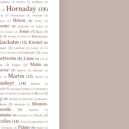
(1)
(1)
(1)
ernández
Herrick
Hoffmann
Hornaday
(18)
(1)
a
(1)
(1)
(1)
ing
Houskeeper
Hultman
Hénon
(4)
(1)
(1)
nger
Höller
erato
(4)
(1)
(1)
Inchumuk
Jasper
Jonas
(7)
Kerz
(3)
(1)
(1)
Jenness
ll
Klineburger
(2)
(1)
(1)
Kircher
Kish
Kuckahn
Kästner
(12)
(6)
omme
(2)
(1)
(1)
Landriani
Larsen
Le
Leadbeater
(2)
(1)
(1)
Le Vaillant
Lecoq
ettsom
Linné
(8)
(4)
(1)
Liu
Malm
(4)
iu
López
(2)
(2)
esse
(5)
(1)
(1)
Manton
Marshall
Martin
(12)
(1)
(1)
ns
Matzke
uduyt
(14)
(1)
Maunder
ell
(3)
(1)
(1)
Maynard
Mayor
McFadden
Meves
(2)
(1)
(1)
(1)
rkle
Merrill
Mertrud
eg
(4)
(1)
(1)
Minturn
Moineau
Morganti
Mouton-
orris
(2)
(1)
Mortridge
tenille
(5)
(1)
Natterer
umann
(4)
Nicola
(2)
(1)
Newmyer
colas
(14)
(1)
(1)
Olina
Oppermann
Palaus
(6)
(1)
(1)
(1)
b
Pacius
Parker