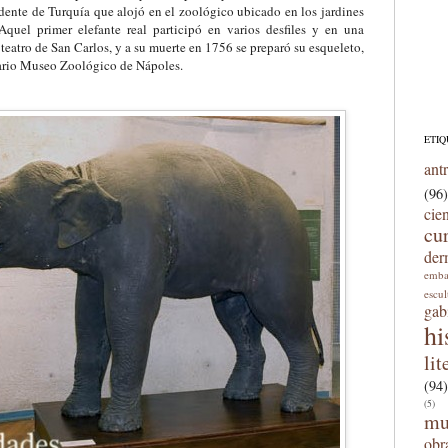
dente de Turquía que alojó en el zoológico ubicado en los jardines
Aquel primer elefante real participó en varios desfiles y en una
l
t
eatro de San Carlos, y a su muerte en 1756 se preparó su esqueleto,
tario Museo Zoológico de Nápoles.
ETIQ
ant
(96)
cie
cu
der
emba
escu
gab
hi
lit
(94)
(5)
mu
obr