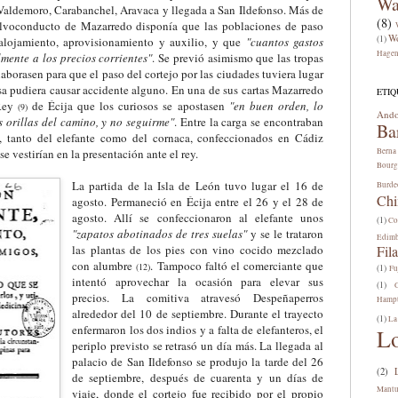
Wa
Valdemoro, Carabanchel, Aravaca y llegada a San Ildefonso. Más de
(8)
alvoconducto de Mazarredo disponía que las poblaciones de paso
W
(1)
r alojamiento, aprovisionamiento y auxilio, y que
"cuantos gastos
Hage
ente a los precios corrientes"
. Se prev
i
ó
asimismo que las tropas
olaborasen para que el paso del cortejo por las ciudades tuviera lugar
sa pudiera causar accidente alguno. En una de sus cartas Mazarredo
ETIQ
 Rey
de Écija que los curiosos se apostasen
"en buen orden, lo
(
9
)
Ando
 orillas del camino, y no seguirme"
.
Entre la carga se encontraban
Ba
o, tanto del elefante como del cornaca, confeccionados en Cádiz
e vestirían en la presentación ante el rey.
Berna
Bourg
La partida de la Isla de León tuvo lugar el 16 de
Burde
Chi
agosto. Permaneció en Écija entre el 26 y el 28 de
agosto. Allí se confeccionaron al elefante unos
(1)
Co
"zapatos abotinados de tres suelas"
y se le trataron
Edim
las plantas de los pies con vino cocido mezclado
Fila
con alumbre
. Tampoco faltó el comerciante que
(
1
2
)
(1)
Fu
intentó aprovechar la ocasión para eleva
r
sus
(1)
precios. La comitiva atravesó Despeñaperros
Hamp
alrededor del 10 de septiembre. Durante el trayecto
(1)
La
enfermaron los dos indios y a falta de elefanteros, el
L
periplo previsto se retrasó un día más. La llegada al
palacio de San Ildefonso se produjo la tarde del 26
(2)
de septiembre, después de cuarenta y un días de
Mant
viaje, donde el cortejo fue recibido por el propio