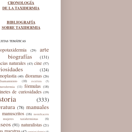
CRONOLOGÍA
DE LA TAXIDERMIA
BIBLIOGRAFÍA
SOBRE TAXIDERMIA
UETAS TEMÁTICAS
arte
ropotaxidermia
(29)
biografías
(131)
ncias naturales
cine
(43)
(57)
riosidades
(124)
moplastia
dioramas
(40)
(26)
lsamamiento
(10)
(5)
escultura
fórmulas
(18)
lturodermia
(11)
inetes de curiosidades
(19)
storia
(333)
eratura
manuales
(78)
manuscritos
(16)
momificación
mujeres taxidermistas
(6)
seos
naturalistas
(91)
(21)
as maestras
(42)
(4)
parataxidermia