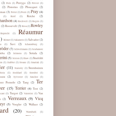
Perrygo
(2)
(2)
(1)
(1)
Peck
Petiver
Pistorius
Ploucquet
(2)
(2)
(2)
Pray
(4)
tman
(3)
(1)
(1)
Potter
Pozzi
Reiche
(2)
(1)
(1)
Reed
hardson
(4)
(1)
(1)
Rockwell
Rogers
Rowley
u
Roosevelt
(2)
(3)
(1)
Rosa
Réaumur
(1)
Ruprecht
)
Salvador
(2)
(1)
(1)
Römer
Sakamoto
Savi
(2)
(1)
(1)
ns
Schaumburg
röder
(7)
(1)
Schwettmann
Scudamore
Seba
Settala
(2)
(2)
(1)
Selmons
erini
(5)
Shufeldt
(1)
(1)
Sexton
Shaw
(1)
(1)
(1)
(1)
im
Slabber
Sloane
Smatlak
ler
(11)
Steenhuizen
(1)
Stainsky
(1)
(1)
(1)
Stein
Stoddard
Streubel
nson
(2)
(1)
(1)
Sylvester
Sánchez
Ter
hez Pozuelo
Tang
(2)
(2)
er
Terrier
(15)
(4)
Tost
(2)
Turgot
Van
(2)
(1)
(1)
scant
Valentini
Verreaux
Vicq
(9)
n
(2)
zyr
(5)
Voegler
Wallace
(2)
(2)
ard
(20)
(1)
Warmbath