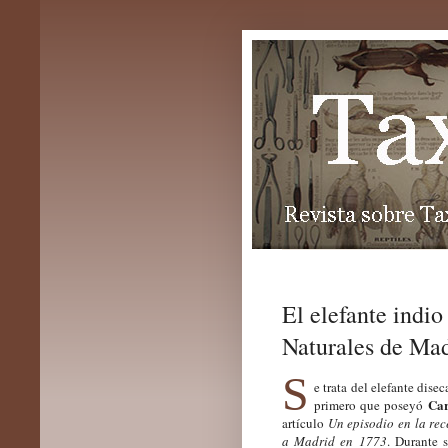
El elefante indi
Naturales de Mad
S
e trata del elefante dis
Car
primero que poseyó
artículo
Un episodio en la rec
a Madrid en 1773
. Durante 