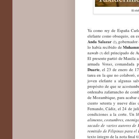
El ele
Ya como rey de España Carlo
elefante como obsequio, en e
Anda Salazar
, gobernador 
(
2
)
Muhamm
lo había recibido de
na
w
ab
del principado
de
Ar
(
3
)
El presente partió de Manila a
armada
Venus
, comandada 
Duarte
, el 23 de enero de 1
tarea en la que no colaboró, 
joven elefante a algunas sa
propósito de que se
acostumbr
ordenaba zafarrancho de com
de Mozambique, para acabar d
ciento setenta y nueve días
Fernando, Cádiz, el 24 de jul
condiciones a la corte. Un l
alimento, costumbres, enemigos
sacado de varios autores de 
remitido de Filipinas para el
texto íntegro de la nota final t