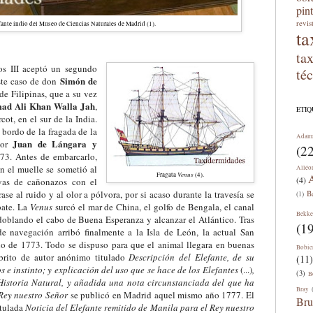
pin
revis
fante indio del Museo de Ciencias Naturales de Madrid (1).
ta
ta
s III aceptó un segundo
té
Simón de
ste caso de don
de Filipinas, que a su vez
ad Al
i
Khan
W
alla
J
ah
,
ETI
cot, en el sur de la India.
 bordo de la fragada de la
Adam
Juan de Lángara y
por
(22
773. Antes de embarcarlo,
en el muelle se sometió al
Alléo
Venus
Fragata
(
4
).
A
(4)
lvas de cañonazos con el
ase a
l ruido y al olor a p
ó
lvora, por si acaso durante la travesía se
B
(1)
bate. La
Venus
surcó el mar de China, el golfo de Bengala, el canal
Bekke
oblando el cabo de Buena Esperanza y alcanzar el Atlántico. Tras
(19
 de navegación
arribó finalmente a la Isla de León, la actual San
io de 1773. Todo se dispuso para que el animal llegara en buenas
Bobie
ibrito de autor anónimo titulado
Descripción del Elefante, de su
(11)
 e instinto; y explicación del uso que se hace de los Elefantes
(...)
,
(3)
B
Historia Natural, y añadida una nota circunstanciada del que ha
Bray
 Rey nuestro Señor
se publicó en Madrid aquel mismo año 1777. El
Bru
itulada
Noticia del Elefante remitido de Manila para el Rey nuestro