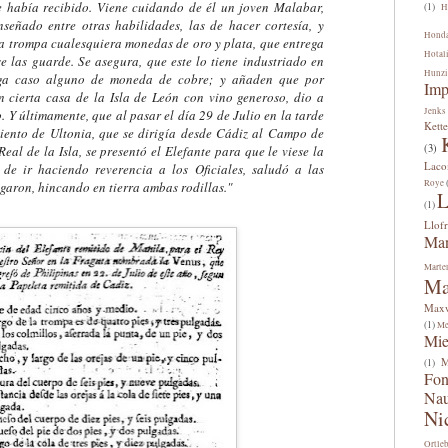
e había recibido. Viene cuidando de él un joven Malabar,
(1)
H
nseñado entre otras habilidades, las de hacer cortesía, y
Hond
la trompa cualesquiera monedas de oro y plata, que entrega
Hotal
 las guarde. Se asegura, que este lo tiene industriado en
Hunzi
aga caso alguno de moneda de cobre; y añaden que por
Imp
 cierta casa de la Isla de León con vino generoso, dio a
Jenks
 Y últimamente, que al pasar el día 29 de Julio en la tarde
Kette
iento de Ultonia, que se dirigía desde Cádiz al Campo de
(3)
Real de la Isla, se presentó el Elefante para que le viese la
Lac
de ir haciendo reverencia a los Oficiales, saludó a las
Roye
garon, hincando en tierra ambas rodillas."
L
(1)
Llofr
Man
Marte
Ma
Maxw
(1)
Me
Mi
M
(1)
Fon
Na
Ni
Ortle