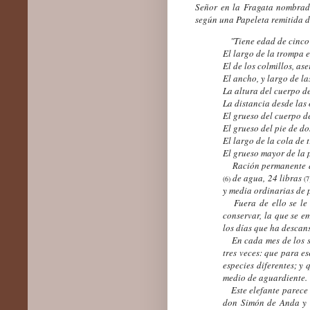
Señor en la Fragata nombra
según una Papeleta remitida 
"Tiene edad de cinco 
El largo de la trompa 
El de los colmillos, as
El ancho, y largo de la
La altura del cuerpo de
La distancia desde las 
El grueso del cuerpo de
El grueso del pie de do
El largo de la cola de t
El grueso mayor de la 
Ración permanente que
de agua, 24 libras
(
6
)
(
7
y media ordinarias de 
Fuera de ello se le s
conservar, la que se e
los días que ha descan
En cada mes de los se
tres veces: que para e
especies diferentes; y 
medio de aguardiente.
Este elefante parece q
don Simón de Anda y S