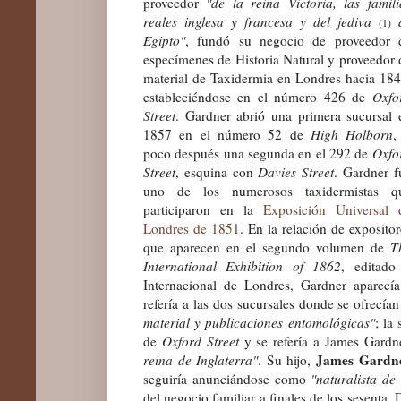
proveedor
"de la reina Victoria, las famili
reales inglesa y francesa y del jediva
(1)
Egipto"
, fundó su negocio de proveedor 
especímenes de Historia Natural y proveedor 
material de Taxidermia en Londres hacia 184
estableciéndose en el número 426 de
Oxfo
Street
. Gardner abrió una primera sucursal 
1857 en el número 52 de
High Holborn
,
poco después una segunda en el 292 de
Oxfo
Street
, esquina con
Davies Street
. Gardner f
uno de los numerosos taxidermistas q
participaron en la
Exposición Universal 
Londres de 1851
. En la relación de expositor
que aparecen en el segundo volumen de
T
International Exhibition of 1862
, editado
Internacional de Londres, Gardner aparecí
refería a las dos sucursales donde se ofrecía
material y publicaciones entomológicas"
; la
de
Oxford Street
y se refería a James Gard
James Gardne
reina de Inglaterra"
. Su hijo,
seguiría anunciándose como
"naturalista de 
del negocio familiar a finales de los sesenta. 