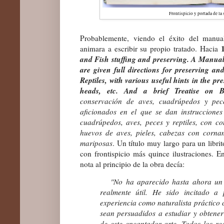
Frontispicio y portada de la
Probablemente, viendo el éxito del manua
animara a escribir su propio tratado. Hacia
and Fish stuffing and preserving
.
A Manual 
are given full directions for preserving an
Reptiles, with various useful hints in the pr
heads, etc. And a brief Treatise on But
conservación de aves, cuadrúpedos y pe
aficionados en el que se dan instruccione
cuadrúpedos, aves, peces y reptiles, con co
huevos de aves, pieles, cabezas con corna
mariposas
. Un título muy largo para un libri
con frontispicio
más
quince ilustraciones. E
nota al principio de la obra decía:
"No ha aparecido hasta ahora un m
realmente útil. He sido incitado a 
experiencia como naturalista práctico
sean persuadidos a estudiar y obtene
de este encantador arte. Todos los req