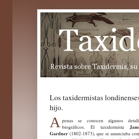
Los taxidermistas londinense
hijo.
A
penas se conocen algunos detall
Jam
biográficos. El taxidermista
Gardner
(1802-1873), que se
anunciaba
co