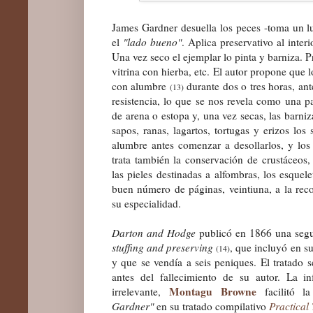
James Gardner desuella los peces -toma un lu
el
"lado bueno"
. Aplica preservativo al interi
Una vez seco el ejemplar lo pinta y barniza. P
vitrina con hierba, etc. El autor propone que 
con alumbre
durante dos o tres horas, ant
(13)
resistencia, lo que se nos revela como una par
de arena o estopa y, una vez secas, las barniz
sapos, ranas, lagartos, tortugas y erizos lo
alumbre antes
comenzar a
desollarlos, y los
trata también la conservación de crustáceos,
las pieles destinadas a alfombras, los esquel
buen número de páginas, veintiuna, a la rec
su especialidad.
Darton and Hodge
publicó en 1866 una seg
s
tuffing and
p
reserving
, que incluyó en s
(14)
y que se vendía a s
eis peniques
. El tratado 
antes del fallecimiento de su autor. La i
Montagu Browne
irrelevante,
facilitó l
Gardner"
en su tratado
compila
tivo
Practical