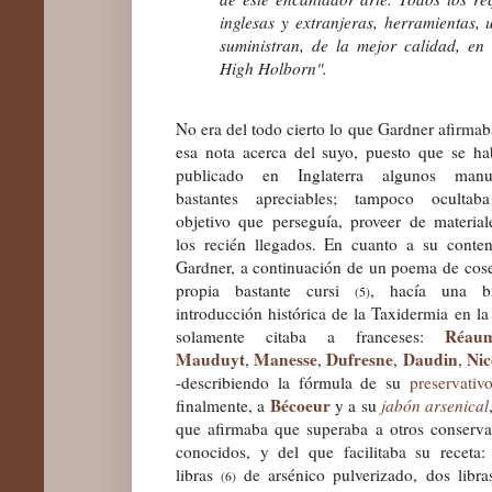
inglesas y extranjeras, herramientas, 
suministran, de la mejor calidad, e
High Holborn".
No era del todo cierto lo que Gardner afirmab
es
a nota acerca del suyo, puesto que se ha
publicado en Inglaterra algunos manu
bastantes apreciables
;
tampoco
oculta
objetivo que perseguía, proveer de material
los recién llegados. En cuanto a su conten
Gardner, a continuación de un poema de cos
propia bastante cursi
,
hacía una br
(
5
)
introducción histórica de la Taxidermia en la
Réau
solamente citaba a franceses:
Maudu
y
t
Manesse
Dufresne
Daudin
Nic
,
,
,
,
-describiendo la fórmula de su
preservativ
Bécoeur
finalmente, a
y a su
jabón arsenical
que afirmaba que superaba a otros conserva
conocidos
, y del que
facilita
ba
su
receta:
libras
de arsénico pulverizado, dos libra
(
6
)