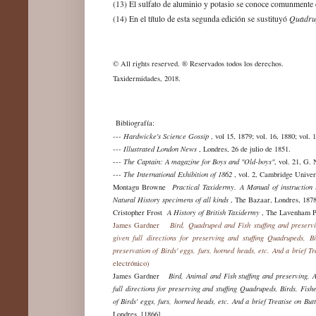
(13) El
s
ulfato de alum
inio y potasio
se conoce comunmente
Quadru
(14) En
el título de
esta segunda edición se sustituyó
© All rights reserved. ® Reservados todos los derechos.
Taxidermidades, 2018
.
Bibliografía:
---
Hardwicke's Science Gossip
, vol 15, 1879; vol. 16, 1880; vol
---
Illustrated London News
, Londres, 26 de julio de 1851.
---
The Captain: A magazine for Boys and "Old-boys"
, vol. 21, G.
---
The International Exhibition of 1862
, vol. 2, Cambridge Univer
Montagu Browne
Practical Taxidermy. A Manual of instruction t
Natural History specimens of all kinds
,
The Bazaar, Londres, 1878
Cristopher Frost
A History of British Taxidermy
, The Lavenham P
James Gardner
Bird, Quadruped and Fish stuffing and preser
given full directions for preserving and stuffing Quadrupeds, Bi
preservation of Birds' eggs, furs, horned heads, etc. And a brief Tr
electrónico)
James Gardner
Bird, Animal and Fish stuffing and preserving,
full directions for preserving and stuffing Quadrupeds, Birds, Fishe
of Birds' eggs, furs, horned heads, etc. And a brief Treatise on Butt
Londres, [1866].