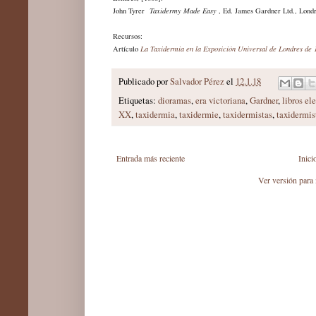
John Tyrer
Taxidermy Made Easy
, Ed. James Gardner Ltd., Londr
Recursos:
Artículo
La Taxidermia en la Exposición Universal de Londres de 
Publicado por
Salvador Pérez
el
12.1.18
Etiquetas:
dioramas
,
era victoriana
,
Gardner
,
libros el
XX
,
taxidermia
,
taxidermie
,
taxidermistas
,
taxidermis
Entrada más reciente
Inici
Ver versión para