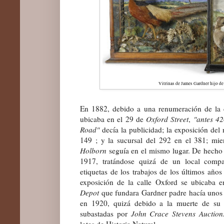
Vitrinas de James Gardner hijo de
En 1882, debido a una renumeración de la cal
ubicaba en el 29 de
Oxford Street
,
"antes 42
Road"
decía la publicidad; la exposición de
149 ; y la sucursal del 292 en el 381; mie
Holborn
seguía en el mismo lugar. De hecho 
1917, tratándose quizá de un local compar
etiquetas de los trabajos de los últimos año
exposición de la calle Oxford se ubicaba
Depot
que fundara Gardner padre hacía unos o
en 1920, quizá debido a la muerte de s
subastadas por
John Crace Stevens Auctio
lotes de Historia Natural.