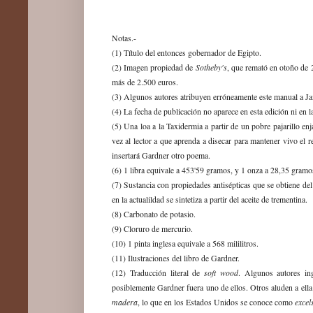
Notas.-
(1) T
ítulo del entonces gobernador de Egipto.
Sotheby's
(2) Im
agen propiedad de
, que
remató
en otoño de 
más de 2.500 euros.
(3) Algunos autores atribuyen erróneamente este manu
al a
Ja
(
4
) La fecha de publicación no aparece en esta edición ni en l
(
5
)
Una loa a la Taxidermia a partir de un pobre pajarillo en
vez al lector a que aprenda a disecar para mantener vivo el
insertará Gardner otro poema.
(
6
) 1 libra equivale a 453'59 gramos, y 1 onza a 28,35 gramo
(
7
) Sustancia con propiedades antisépticas que se obtiene del
en la actualildad se sintetiza a p
artir del aceite de trementina.
(
8
) Carbonato de potasio
.
(
9
) Cloruro de mercurio.
(
10
) 1 pinta inglesa equivale a 568 mililitros.
(1
1
) Ilustraci
ones
del libro de Gardner.
soft wood
(1
2
)
Traducción literal de
. Algunos autores in
posiblemente Gardner fuera uno de ellos.
Otros aluden a el
madera
excel
, lo que en los Estados Unidos se conoce como