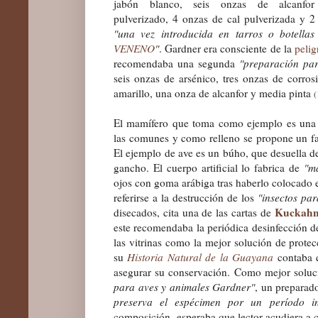
jabón blanco, seis onzas de alcanf
pulverizado, 4 onzas de cal pulverizada y 2
"una vez introducida en tarros o botella
VENENO
"
. Gardner era consciente de la
pelig
recomendaba una segunda
"preparación par
seis onzas de arsénico, tres onzas de corro
amarillo, una onza de alcanfor y media pinta
(
El mamífero que toma como ejemplo es una a
las comunes y como relleno se propone un f
El ejemplo de ave es un búho, que desuella d
gancho. El cuerpo artificial lo fabrica de
"m
ojos con goma arábiga tras haberlo colocado e
referirse a la destrucción de los
"insectos par
Kuckah
disecados, cita
una de las cartas
de
este recomendaba la periódica desinfección de
las vitrinas como la mejor solución de protec
su
Historia Natural de la Guayana
contaba q
asegurar su conservación. Como mejor soluc
para aves y animales Gardner"
, un preparad
preserva el esp
é
cimen por un período in
composición -
esperaba que
lector acudiera a 