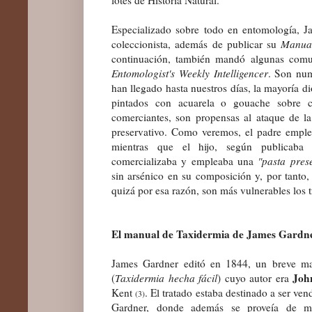
Especializado sobre todo en entomología, J
coleccionista, además de publicar su
Manual
continuación, también mandó algunas comun
Entomologist's Weekly Intelligencer
. Son num
han llegado hasta nuestros días, la mayoría d
pintados con acuarela o gouache sobre c
comerciantes, son propensas al ataque de la 
preservativo. Como veremos, el padre emple
mientras que el hijo, según publicaba
comercializaba y empleaba una
"pasta pres
sin arsénico en su composición y, por tanto,
quizá por esa razón, son más vulnerables los t
El manual de Taxidermia de James Gardne
James Gardner editó en 1844, un breve ma
Joh
(
Taxidermia hecha fácil
) cuyo autor era
Kent
. El tratado estaba destinado a ser ve
(3)
Gardner, donde además se proveía de mat