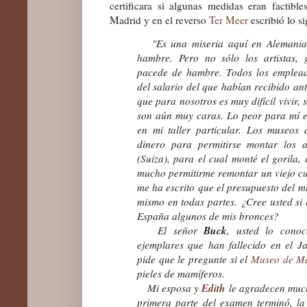
certificara si algunas medidas eran factibl
Madrid y en el reverso
Ter Meer
escribió lo 
"Es una miseria aquí en Alemania. 
hambre. Pero no sólo los artistas,
pacede de hambre. Todos los emplea
del salario del que habían recibido a
que para nosotros es muy difícil vivir
son aún muy caras. Lo peor para mí 
en mi taller particular. Los museos
dinero para permitirse montar los 
(Suiza), para el cual monté el gorila,
mucho permitirme remontar un viejo cu
me ha escrito que el presupuesto del m
mismo en todas partes. ¿Cree usted si 
España algunos de mis bronces?
Buck
El señor
, usted lo cono
ejemplares que han fallecido en el J
pide que le pregunte si el
Museo de M
pieles de mamíferos.
Edith
Mi esposa y
le agradecen much
primera parte del examen terminó, l