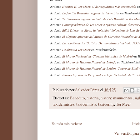
Artículo
Herman H. ter Meer, el dermoplásti
co más reconocido
e
Artículo
La familia Benedito: saga de taxidermistas
en
Taxidermid
Artículo
Testimonio de agradecimiento de Luis Benedito a Ter Meer
Artículo
Correspondencia de Ter Meer a Ignacio Bolívar, director
Artículo
Edith Dietze ter Meer, la "sobrinita" holandesa de Luis Be
Artículo
El elefante africano del Museo de Ciencias Naturales de 
Artículo
La reunión de los "Artistas Dermoplásticos" del año 1933 
Artículo
La dinastía Ter Meer
en
Taxidermidades
.
Artículo
El Museo Nacional de Ciencias Naturales de Madrid
en
T
Artículo
El Museo de Historia Natural de Leipzig
en
Taxidermidad
Artículo
El Museo de Historia Natural de Leiden. Centro de Biodiv
Artículo
Friedrich y Joseph Kerz, padre e hijo. S
u
tratado de Taxid
Publicado por
Salvador Pérez
el
16.5.25
Etiquetas:
Benedito
,
historia
,
history
,
manuscritos
,
sig
taxidermistes
,
taxidermists
,
taxidermy
,
Ter Meer
Entrada más reciente
Inici
Ver versión para