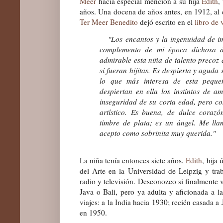
Meer
hacía especial mención a su hija
Edith
,
años. Una docena de años antes, en 1912, al d
Ter Meer
Benedito
dejó escrito en el
libro de v
"Los encantos y la ingenuidad de i
complemento de mi época dichosa d
admirable esta niña de talento preco
si fueran hijitas. Es despierta y aguda 
lo que más interesa de esta peque
despiertan en ella los instintos de a
inseguridad de su corta edad, pero c
artístico. Es buena, de dulce coraz
timbre de plata; es un ángel. Me lla
acepto como sobrinita muy querida."
La niña tenía entonces siete años.
Edith
, hija
del Arte en la Universidad de Leipzig y trab
radio y televisión. Desconozco si finalmente v
Java o Bali, pero ya adulta y aficionada a l
viajes: a la India hacia 1930; recién casada 
en 1950.