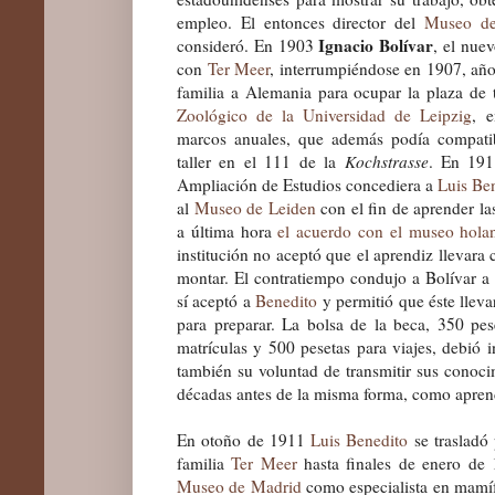
empleo. El entonces director del
Museo de
Ignacio Bolívar
consideró. En 1903
, el nuev
con
Ter Meer
, interrumpiéndose en 1907, año
familia a Alemania para ocupar la plaza de 
Zoológico de la Universidad de Leipzig
, 
marcos anuales, que además podía compatibi
taller en el 111 de la
Kochstrasse
. En 191
Ampliación de Estudios concediera a
Luis Be
al
Museo de Leiden
con el fin de aprender l
a última hora
el acuerdo con el museo hola
institución no aceptó que el aprendiz llevara
montar. El contratiempo condujo a Bolívar a
sí aceptó a
Benedito
y permitió que éste lleva
para preparar. La bolsa de la beca, 350 pe
matrículas y 500 pesetas para viajes, debió i
también su voluntad de transmitir sus cono
décadas antes de la misma forma, como apre
En otoño de 1911
Luis Benedito
se trasladó
familia
Ter Meer
hasta finales de enero de 
Museo de Madrid
como especialista en mamí