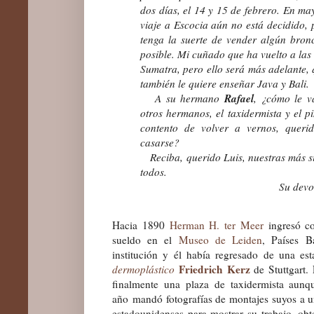
dos días, el 14 y 15 de febrero. En m
viaje a Escocia aún no está decidido,
tenga la suerte de vender algún bronc
posible. Mi cuñado que ha vuelto a las
Sumatra, pero ello será más adelante, 
también le quiere enseñar Java y Bali.
Rafael
A su hermano
, ¿cómo le v
otros hermanos, el taxidermista y el 
contento de volver a vernos, quer
casarse?
Reciba, querido Luis, nuestras más si
todos.
Su devoto H. H. t
Hacia 1890
Herman H. ter Meer
ingresó co
sueldo en el
Museo de Leiden
, Países B
institución y él había regresado de una es
Friedrich Kerz
dermoplástico
de Stuttgart.
finalmente una plaza de taxidermista aun
año mandó fotografías de montajes suyos a
estadounidenses para mostrar su trabajo, obt