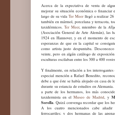
Acerca de la expectativa de venta de algu
mejorar su situación económica o financiar el
largo de su vida
Ter Meer
llegó a realizar 26
también en mármol, porcelana y terracota, to
taxidérmicos.
Ter Meer
, miembro de la
All
(Asociación General de Arte Alemán), las h
1924 en Hannover, y en el momento de escri
esperanzas de que en la capital se consigu
como artista justo despuntaba. Desconozco
veinte, pero en algún catálogo de exposición
esculturas oscilaban entre los 300 a 400
rent
Y finalmente, en relación a los interrogantes
especial mención a Rafael Benedito, reconoc
debe a que éste se había alojado en casa de 
durante su estancia de estudios en Alemania. 
a parte de los hermanos, los más conoci
M
taxidermista en el
Museo de Madrid
, y
Sorolla
. Quizá convenga recordar que los h
A los cuatro mencionados cabe añadi
ferrocarriles; y dos hermanas de las apen