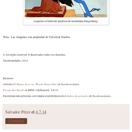
Loquillo se burla del profesor de taxidermia Dingledong.
Nota.- Las imágenes son propiedad de Universal Studios.
© All rights reserved. ® Reservados todos los derechos.
Taxidermidades, 2014.
Recursos:
El Pájaro Loco en "Woody Dines Out"
Taxidermidades
Artículo
en
.
Private Eye Pooch
e
n IMDb. Calificación: 5,8/10.
Índice de artículos
Taxidermidades
Encontrará má
s películas con temática taxidermista
en el
de
.
Salvador Pérez
el
4.7.14
Compartir