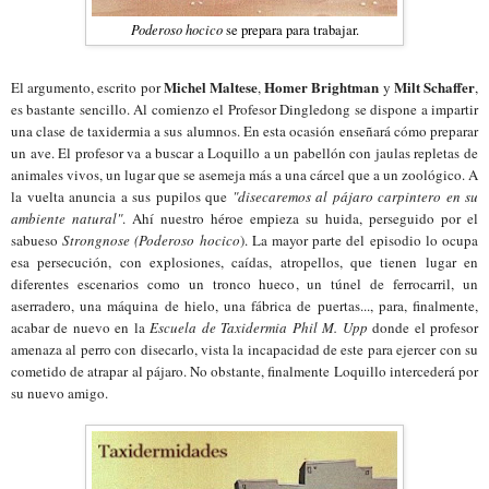
Poderoso hocico
se prepara para trabajar.
Michel Maltese
Homer Brightman
Milt Schaffer
El argumento, escrito por
,
y
,
es bastante sencillo. Al comienzo el Profesor Dingledong se dispone a impartir
una clase de taxidermia a sus alumnos. En esta ocasión enseñará cómo preparar
un ave. El profesor va a buscar a Loquillo a un pabellón con jaulas repletas de
animales vivos, un lugar que se asemeja más a una cárcel que a un zoológico. A
la vuelta anuncia a sus pupilos que
"disecaremos al pájaro carpintero en su
ambiente natural"
. Ahí
nuestro héroe
empieza su huida, perseguido por el
sabueso
Strongnose
(Poderoso hocico
). La mayor parte del episodio lo ocupa
esa persecución, con explosiones, caídas, atropellos, que tienen lugar en
diferentes escenarios como un tronco hueco, un túnel de ferrocarril, un
aserradero, una máquina de hielo, una fábrica de puertas..., para, finalmente,
acabar de nuevo en la
Escuela de Taxidermia Phil M. Upp
donde el profesor
amenaza al perro con disecarlo, vista la incapacidad de este para ejercer con su
cometido de atrapar al pájaro. No obstante, finalmente Loquillo intercederá por
su nuevo amigo.