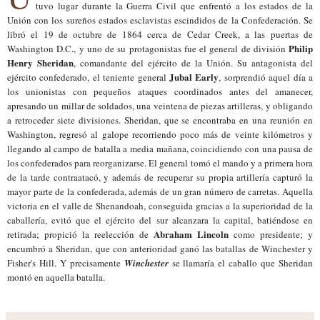
tuvo lugar durante la Guerra Civil que enfrentó a los estados de la
Unión con los sureños estados esclavistas escindidos de la Confederación. Se
libró el 19 de octubre de 1864 cerca de Cedar Creek, a las puertas de
Philip
Washington D.C., y uno de su protagonistas fue el general de división
Henry Sheridan
, comandante del ejército de la Unión. Su antagonista del
Jubal Early
ejército confederado, el teniente general
, sorprendió aquel día a
los unionistas con pequeños ataques coordinados antes del amanecer,
apresando un millar de soldados, una veintena de piezas artilleras, y obligando
a retroceder siete divisiones. Sheridan, que se encontraba en una reunión en
Washington, regresó al galope recorriendo poco más de veinte kilómetros y
llegando al campo de batalla a media mañana, coincidiendo con una pausa de
los confederados para reorganizarse. El general tomó el mando y a primera hora
de la tarde contraatacó, y además de recuperar su propia artillería capturó la
mayor parte de la confederada, además de un gran número de carretas. Aquella
victoria en el valle de Shenandoah, conseguida gracias a la superioridad de la
caballería, evitó que el ejército del sur alcanzara la capital, batiéndose en
Abraham Lincoln
retirada; propició la reelección de
como presidente; y
encumbró a Sheridan, que con anterioridad ganó las batallas de Winchester y
Fisher's Hill. Y precisamente
Winchester
se llamaría el caballo que
Sheridan
montó en aquella batalla.