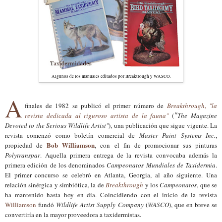
Algunos de los manuales editados por Breaktrough y WASCO.
A
finales de 1982 se publicó el primer número de
Breakthrough
,
"la
"
revista dedicada al riguroso artista de la fauna"
(
The Magazine
Devoted to the Serious Wildlife Artist"
), una publicación que sigue vigente. La
revista comenzó como boletín comercial de
Master Paint Systems Inc.
,
Bob Williamson
propiedad de
, con el fin de promocionar sus pinturas
Polytranspar
. Aquella primera entrega de la revista convocaba además la
primera edición de los denominados
Campeonatos Mundiales de Taxidermia
.
El primer concurso se celebró en Atlanta, Georgia, al año siguiente. Una
relación sinérgica y simbiótica, la de
Breakthrough
y los
Campeonatos
, que se
ha mantenido hasta hoy en día. Coincidiendo con el inicio de la revista
Williamson
fundó
Wildlife Artist Supply Company
(
WASCO
), que en breve se
convertiría en la mayor proveedora a taxidermistas.