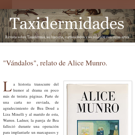
"Vándalos", relato de Alice Munro.
L
a historia transcurre del
humor al drama en poco
más de treinta páginas. Parte de
una carta no enviada, de
agradecimiento de Bea Doud a
Liza Minelli y al marido de esta,
Warren. Ladner, la pareja de Bea
falleció durante una operación
para implantarle un marcapasos y