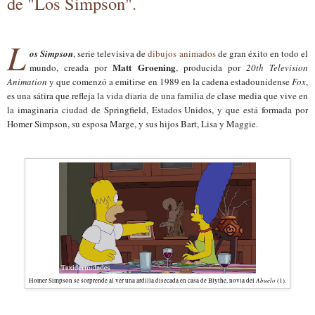
de "Los Simpson".
L
os Simpson
, serie televisiva de
dibujos animados
de gran éxito en todo el
Matt Groening
mundo, creada por
, producida por
20th Television
Animation
y que comenzó a emitirse en 1989 en la cadena estadounidense
Fox
,
es una sátira que refleja la vida diaria de una familia de clase media que vive en
la imaginaria ciudad de Springfield, Estados Unidos, y que está formada por
Homer Simpson, su esposa Marge, y sus hijos Bart, Lisa y Maggie.
Abuelo
Homer Simpson se sorprende al ver una ardilla disecada en casa de Blythe, novia del
(1).