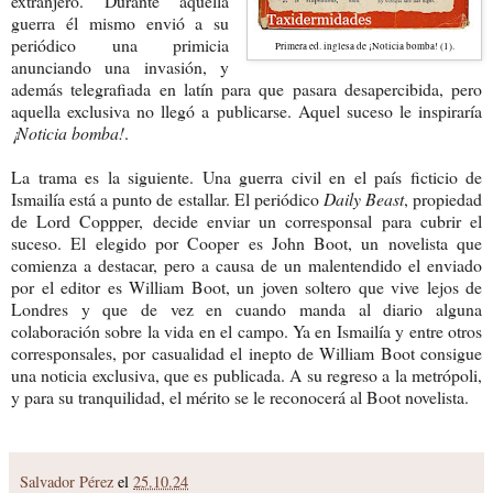
extranjero. Durante aquella
guerra él mismo envió a su
periódico una primicia
Primera ed. inglesa de ¡Noticia bomba! (1).
anunciando una invasión
, y
además telegrafiada en latín para que pasara desapercibida, pero
aquella exclusiva no llegó a publicarse. Aquel suceso le inspiraría
¡Noticia bomba!
.
La trama es la siguiente. Una guerra civil en el país ficticio de
Ismailía está a punto de estallar. El periódico
Daily Beast
, propiedad
de Lord Coppper, decide enviar un corresponsal para cubrir el
suceso. El elegido por Cooper es John Boot, un novelista que
comienza a destacar, pero a causa de un malentendido el enviado
por el editor es William Boot, un joven soltero que vive lejos de
Londres y que de vez en cuando manda al diario alguna
colaboración sobre la vida en el campo. Ya en Ismailía y entre otros
corresponsales, por casualidad el inepto de William Boot consigue
una noticia exclusiva, que es publicada. A su regreso a la metrópoli,
y para su tranquilidad, el mérito se le reconocerá al Boot novelista.
Salvador Pérez
el
25.10.24