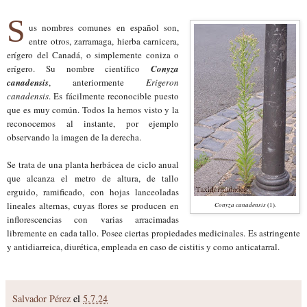
S
us nombres comunes en español son,
entre otros, zarramaga,
hierba carnicera,
erígero del Canadá, o simplemente coniza o
erígero. Su nombre científico
Conyza
canadensis
, anteriormente
Erigeron
canadensis
. Es fácilmente reconocible puesto
que es muy común. Todos la hemos visto y la
reconocemos al instante, por ejemplo
observando la imagen de la derecha.
Se trata de una planta herbácea de ciclo anual
que alcanza el metro de altura, de tallo
erguido, ramificado, con hojas lanceoladas
lineales alternas, cuyas flores se producen en
Conyza canadensis
(1).
inflorescencias con varias arracimadas
libremente en cada tallo.
Posee ciertas propiedades medicinales. Es astringente
y antidiarreica, diurética, empleada en caso de cistitis y como anticatarral.
Salvador Pérez
el
5.7.24