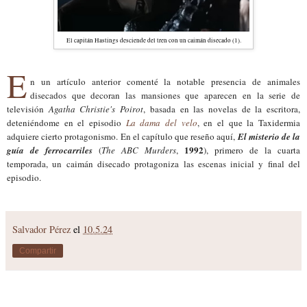
El capitán Hastings desciende del tren con un caimán disecado (1).
E
n un artículo anterior comenté la notable presencia de animales
disecados que decoran las mansiones que aparecen en la serie de
televisión
Agatha Christie's Poirot
, basada en las novelas de la escritora,
deteniéndome en el episodio
La dama del velo
, en el que la Taxidermia
adquiere cierto protagonismo. En el capítulo que reseño aquí,
El misterio de la
1992
guía de ferrocarriles
(
The ABC Murders
,
), primero de la cuarta
temporada, un caimán disecado protagoniza las escenas inicial y final del
episodio.
Salvador Pérez
el
10.5.24
Compartir