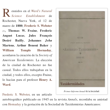
R
eunidos en el
Ward's Natural
Science Establishment
de
Rochester, Nueva York, el 12 de
1880
Frederic S. Webster
marzo de
,
Thomas W. Fraine
Frederic
,
,
(1)
August Lucas
Jules François
,
Desiré Bailly
Johannes
,
John
Martens
Arthur Benoni Baker
,
y
William Temple Hornaday
,
acordaron la creación de la
Society of
American Taxidermists
.
La elección
de la ciudad de Rochester no fue
casual.
Todos ellos trabajaban en la
ciudad, y todos ellos, excepto Fraine,
Henry A.
lo hacían para el profesor
Ward
.
Primer Informe Anual
de la Sociedad.
Frederic S. Webster
, en un artículo
autobiográfico publicado en 1945 en la revista
Annals
, recordaba su amistad
con
Hornaday
y la gestación de la Sociedad de Taxidermistas Americanos: