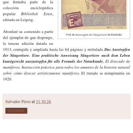
que formaba parte de la
colección enciclopédica
popular
Bibliothek Ernst
,
editada en Leipzig.
Abordaré su contenido a partir
Ausstopfen der Säugertiere
3ª ed. de
de Floericke.
del ejemplar de que dispongo,
la tercera edición datada en
1913, corregida y ampliada hasta las 64 páginas y retitulada
Das Ausstopfen
der Säugertiere. Eine praktische Anweisung Säugertiere nach dem Leben
kunstgerecht auszustopfen für alle Freunde der Naturkunde
,
El disecado de
mamíferos. Instrucción práctica
para todos los amantes de la historia natural
sobre cómo disecar artísticamente mamíferos
. El tratado se reimprimiría en
1920.
Salvador Pérez
el
11.10.24
Compartir