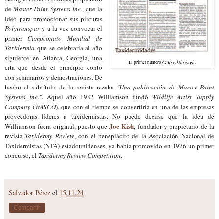
de
Master Paint Systems Inc.
, que la
ideó para promocionar sus pinturas
Polytranspar
y a la vez convocar el
primer
Campeonato Mundial de
Taxidermia
que se celebraría al año
siguiente en Atlanta, Georgia, una
Breakthrough
El primer número de
.
cita que desde el principio contó
con seminarios y demostraciones. De
hecho el subtítulo de la revista rezaba
"Una publicación de Master Paint
Systems Inc."
. Aquel año 1982 Williamson fundó
Wildlife Artist Supply
Company
(
WASCO
), que con el tiempo se convertiría en una de las empresas
proveedoras líderes a taxidermistas. No puede decirse que la idea de
Joe Kish
Williamson fuera original, puesto que
, fundador y propietario de la
revista
Taxidermy Review
, con el beneplácito de la Asociación Nacional de
Taxidermistas (NTA) estadounidenses, ya había promovido en 1976 un primer
concurso, el
Taxidermy Review Competition
.
Salvador Pérez
el
15.11.24
Compartir