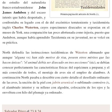
de estudio del naturalista
John
franco-estadounidense
James Audubon
y del escaso
Primera página del artículo de North (1).
interés que había despertado, y
confrontaba su legado con el de del excéntrico terrateniente y taxidermista
Charles Waterton
inglés
, cuyos especímenes disecados se exponían en el
museo de York, una comparación tan poco afortunada como injusta, puesto que
Audubon, aunque había aprendido Taxidermia en su juventud, no se volcó en
su práctica.
North defendía las instrucciones taxidérmicas de
Waterton
afirmando que
aunque
"alguna vez han sido motivo de risa, poseen otros méritos que las
hacen únicas"
:
"el animal debía ser disecado en tres secciones"
(sic), se debían
conocer perfectamente las características físicas del espécimen a preparar, y el
más conocido de todos, el montaje de aves sin el empleo de alambres. A
continuación North pasaba a describir con cierto detalle el desollado ordinario
de las aves, la unción de la piel con
jabón arsenical
o sublimado corrosivo
,
(3)
el alambrado interior y su relleno con algodón, colocación de los ojos y la
envoltura con hilo del plumaje ya ordenado.
Salvador Pérez
el
23.8.24