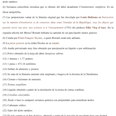
ácido tartárico.
(6) Sustancia semisólida cristalina que se obtiene del árbol alcanforero
Cinnamomum camphora
. Es un
eficaz antipolillas.
(7) Las proporciones varían de la fórmula original que
fu
e desvelada por
Louis Dufresne
en
Instruction
sur la manière d'inventorier et de conserver, dans toute l'étendue de la République, tous les objects qui
peuvent servir aux arts, aux sciences et à l'enseignement
(1793) del profesor
Félix Vicq d'Azyr
.
En la
segunda edición de
l
Manuel
Boitard doblaría la cantidad de cal para hacerlo menos pastoso.
(8) Creada por
Pierre-François Nicolas
, a quien Boitard citará más adelante.
(9) La
pasta gomosa
ya la citaba Nicolas en su
tratado
.
(10) Azufre pulverizado muy fino obtenido por precipiación en líquido o por sublimación.
(11) Polvo obtenido de la hoja del árbol
Juniperus sabina
.
(12) 1 dracma = 1,77 gramos.
(1
3
) 1 pinta = 473,18 mililitros.
(1
4
) Sulfato de aluminio y potasio.
(1
5
) Se trata de la fórmula curtiente más empleada y longeva de la historia de la Taxidermia.
(1
6
) Cloruro o bicloruro de mercurio.
(1
7
)
Trymus serpyllum
.
(1
8
) Líquido obtenido a partir de la destilación de la resina de ciertas coníferas.
(19)
Citrullus colocynthis
.
(20) Álcali o base es cualquier sustancia química con propiedades para neutralizar ácidos.
(21) Carbonato sódico.
(22) Sales del ácido tartárico.
(23) El más común es el éter alcóxico, obtenido a partir de la reacción de una fuerte base con alcohol.