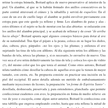
retirar la estopa húmeda, Boitard aplica de nuevo preservativo al interior de la
piel. Un alambre, al que se le habrán formado dos anillos consecutivos en la
parte central atravesará el cráneo y la rabadilla y servirá de
esqueleto
. En el
caso de un ave de cuello largo el alambre se podrá envolver previamente con
estopa para que este quede ya relleno y firme. Los alambres de patas y alas -
estos últimos si el sujeto se ha de montar con las alas abiertas- se enlazarán
con
los anillos del alambre principal, y se acabará de rellenar y
de
coser
"de arriba
hacia abajo"
. Boitard apunta aquí algunos consejos básicos para dotar al ave
de su naturalidad. Tras fijar el pájaro a la peana, coloca en su lugar los dedos,
alas, cabeza, pico, párpados –no los ojos- y las plumas; y enlienza el ave
sujetando las tiras de tela con alfileres. Al día siguiente retira los alfileres y las
bandas de tela, retoca las plumas y, si es necesario, lo envuelve de nuevo. Una
vez seca el ave retira definitivamente las tiras de tela y coloca los ojos de
vidrio
, del mismo color que los que tenia el animal. Como otros autores, Boitard
(27)
relata también cómo desollar la cabeza de aquellas aves que la tienen de mayor
tamaño, con cresta, etc. Su propuesta consiste en practicar una incisión en la
piel del occipital. El autor detalla además un metódo de embalsamamiento
mediante inyecciones de licores; la preparación
"en forma de Espíritu Santo"
-
desollada, deshuesada, preservada y, para entendernos, planchada- que permite
confeccionar cuadernos con aves; la preparación en forma de medio relieve -en
vez de yeso o escayola, como algun autor anterior, Boitard lo confecciona con
una tablilla que engrosa empleando corcho, hasta que esta rellena la mitad de