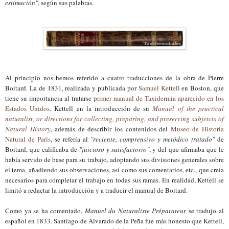
estimación"
, según sus palabras.
Al principio nos hemos referido a cuatro traducciones de la obra de Pierre
Boitard. La de 1831, realizada y publicada por
Samuel Kettell
en Boston, que
tiene su importancia al tratarse
primer manual de Taxidermia aparecido en los
Estados Unidos
. Kettell en la introducción de su
Manual of the practical
naturalist, or directions for collecting, preparing, and preserving subjetcts of
Natural History
, además de describir los contenidos del
Museo de Historia
Natural de París
, se refería al
"reciente, comprensivo y metódico tratado"
de
Boitard, que calificaba de
"juicioso y satisfactorio"
, y del que afirmaba que le
había servido de base para
su
trabajo, adoptando sus divisiones generales sobre
el tema, añadiendo sus observaciones, así como sus comentarios, etc., que creía
necesarios para completar el trabajo en todas sus ramas. En realidad, Kettell se
limitó a redactar la introducción y a traducir el manual de Boitard.
Como ya se ha comentado,
Manuel du Naturaliste Préparateur
se tradujo al
español en 1833. Santiago de Alvarado de la Peña fue más honesto que Kettell,