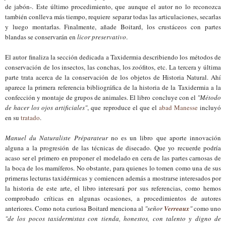
de jabón-. Este último procedimiento, que aunque el autor no lo reconozca
también conlleva más tiempo, requiere separar todas las articulaciones, secarlas
y luego montarlas. Finalmente, añade Boitard, los crustáceos con partes
blandas se conservarán en
licor preservativo
.
El autor finaliza la sección dedicada a Taxidermia describiendo los métodos de
conservación de los insectos, las conchas, los zoófitos, etc. La tercera y última
parte trata acerca de la conservación de los objetos de Historia Natural. Ahí
aparece la primera referencia bibliográfica de la historia de la Taxidermia a la
confección y montaje de grupos de animales. El libro concluye con el
"Método
de hacer los ojos artificiales"
, que reproduce
el
que el
abad Manesse
incluyó
en su
tratado
.
Manuel du Naturaliste Préparateur
no es un libro que aporte innovación
alguna a la progresión de las técnicas de disecado
. Q
ue yo recuerde podría
acaso ser el primero en proponer el modelado en cera de las partes carnosas de
la boca de los mamífero
s
. No obstante, para quienes lo tomen como una de sus
primeras lecturas taxidérmicas y comiencen además a mostrarse interesados por
la historia de este arte, el libro interesará por sus referencias, como hemos
comprobado críticas en algunas ocasiones, a procedimientos de autores
anteriores. Como nota curiosa Boitard menciona al
"señor
Verreaux
"
como uno
"de los pocos taxidermistas con tienda, honestos, con talento y digno de