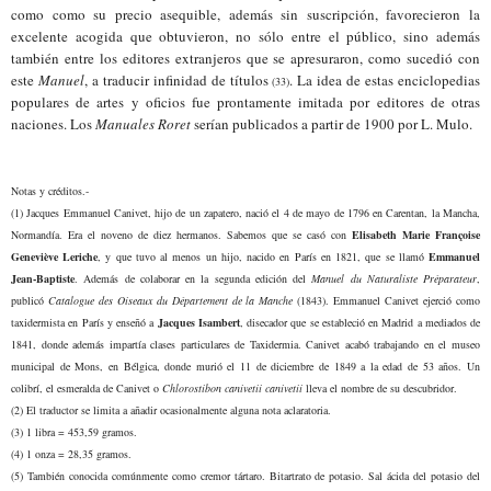
como como su precio asequible, además sin suscripción, favorecieron la
excelente acogida que obtuvieron, no sólo entre el público, sino además
también entre los editores extranjeros que se apresuraron, como sucedió con
este
Manuel
, a traducir infinidad de títulos
. La idea de estas enciclopedias
(3
3
)
populares de artes y oficios fue prontamente imitada por editores de otras
naciones. Los
Manuales Roret
serían publicados a partir de 1900 por L. Mulo.
Notas y créditos.-
(1) Jacques Emmanuel Canivet, hijo de un zapatero, nació el 4 de mayo de 1796 en Carentan, la Mancha,
Normandía. Era el noveno de diez hermanos. Sabemos que se casó con
Elisabeth Marie Françoise
Geneviève Leriche
, y que tuvo al menos un hijo, nacido en París en 1821, que se llamó
Emmanuel
Jean-Baptiste
. Además de colaborar en la segunda edición del
Manuel du Naturaliste Préparateur
,
publicó
Catalogue des Oiseaux du
D
épartement de la Manche
(1843). Emmanuel Canivet ejerció como
taxidermista en París y enseñó a
Jacques Isambert
, disecador que se estableció en Madrid a mediados de
1841, donde además impartía clases particulares de Taxidermia. Canivet acabó trabajando en el museo
municipal de Mons, en Bélgica, donde murió el 11 de diciembre de 1849 a la edad de 53 años. Un
colibrí, el esmeralda de Canivet o
Chlorostibon canivetii canivetii
lleva el nombre de su descubridor.
(2) El traductor se limita a añadir ocasionalmente alguna nota aclaratoria.
(3) 1 libra = 453,59 gramos.
(4) 1 onza = 28,35 gramos.
(5)
También conocida comúnmente como cremor tártaro.
Bitartrato de potasio. Sal ácida del potasio del