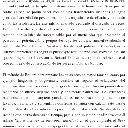
abiertas con la ayuda de hojas de cartón o corcho. Durante el desecado,
comenta Boitard, se le aplicará a diario esencia de trementina. Si es preciso
pintar el pez, se podrá hacer con colores transparentes disueltos en agua
gomada, barnizándolo posteriormente. Las anguilas se desollarán y montarán
como las serpientes. En este mismo apartado dedicado al disecado de peces,
Boitard describe y critica el procedimiento que
propuso
George Graves
,
método que califica de impracticable por el fuerte olor que des
prende
el
pescado en putrefacción y porque destruye los colores. Transcribe además el
Mauduyt
método de
Pierre-François Nicolas
y los dos del polémico
, estos
últimos impracticables según él puesto que resulta imposible volver la piel sin
que se desprendan las escamas. Boitard finaliza este apartado refiriéndose al
procedimiento de conservación de los peces en
licor espirituoso
.
El método de Boitard para preparar los crustáceos de mayor tamaño, como por
ejemplo langostas y bogavantes, consiste en separar el cefalotórax del
abdomen, descarnar su interior y las grandes pinzas, untarlos con preservativo,
montarlos de nuevo, dejarlos secar, y finalmente barnizarlos. Los crustáceos
medianos como un cangrejo grande, dice, no se vaciarán, y bastará con
lavarlos, limpiarlos y sumergirlos dos horas en agua con cal. En este pasaje
Boitard
describe
el método de preparación de crustáceos de
Nicolas
, del que
insinúa que ocupa demasiado tiempo, para a continuación añadir otro que él
mismo
"di
o
a conocer en otra obra anterior"
,
en el que empleaba el
licor
jabonoso de
Bosc
-alcohol de baja graduación disuelto en una buena cantidad