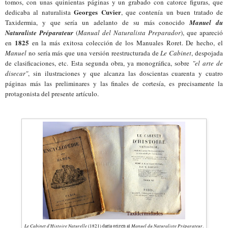
tomos, con unas quinientas páginas y un grabado con catorce figuras, que
Georges Cuvier
dedicaba al naturalista
,
que contenía un buen tratado de
Taxidermia
, y que sería un adelanto de
su
más conocido
Manuel du
Naturaliste Préparateur
(
Manual del Naturalista Preparador
), que apareció
1825
en
en la más exitosa colección de los Manuales Roret. De hecho, el
Manuel
no
serí
a
más que una versión reestructurada de
Le Cabinet
, despojada
de clasificaciones, etc. Esta segunda obra, ya monográfica, sobre
"el arte de
disecar"
, sin
ilustraciones y que alcanza
las doscientas cuarenta y cuatro
páginas más las preliminares y las finales de cortesía, es precisamente la
protagonista del presente artículo.
Le Cabinet d'Histoire Naturelle
Manuel du Naturaliste Préparateur
(1821) d
aría
origen al
.