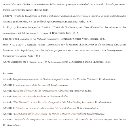
manual de curiosidades y conocimientos útiles escritos para que estén al alcance de toda clase de personas
,
Imprenta de Cruz González, Madrid, 1842.
Traité de Taxidermie ou l'art d'embaumer apliqué à la conservation indefinie et sans mutilation des
Le Roye
oiseaux, quadrupèdes, etc.
Bibliothèque Artistique
, en
, D. Renauld, Paris, 1879.
Traité de Taxidermie, ou l’art d’empailler les oiseaux et les
Le Roye y E
mmanuel-Napoléon
Santini
mammifères
Bibliothèque Artistique
, en
, S. Bornemann, Paris, 1912.
Handbuch für Naturaliensammler
Theodor Thon
, Bernhard Friedrich Voigt, Ilmenau, 1827.
Instruction sur la manière d'inventorier et de conserver, dans toute
Félix Vicq d'Azyr y Germain Poirier
l'étendue de la République, tous les objects qui peuvent servir aux arts, aux sciences et à l'enseignement
,
Imprimerie Nationale, París, 1793.
Taxidermia
La Colmena
Ángel Villalobos (ed.)
,
en
, tomo 2, Ackermann and Co., Londres, 1843.
Recursos:
Los primeros manuales de Taxidermia publicados en los Estados U
nidos
Taxidermidades
Artículo
en
.
El jabón arsenical de Bécoeur
Taxidermidades
Artículo
en
.
Mauduyt, defensor de las fumigaciones sulfurosas
Taxidermi
dades
Artículo
en
.
Las cuatro cartas de Kuckahn
Taxidermidades
Artículo
en
.
"The Naturalist's and Traveller Companion" de John Coakley Lettsom
Taxidermidades
Artículo
en
.
El "Traité sur la manière d'empailler" del abad Manesse
Taxidermidades
Artículo
en
.
"L'Art d'Empailler les
oiseaux" de Hénon y Mouton-Fontenille
Taxidermidades
Artículo
en
.
"Méthode de Préparer et Conserver les
Animau
x", el tratado de Pierre-François Nicolas
Artículo
en
Taxidermidades
.