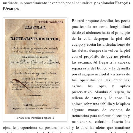
François
mediante un procedimiento inventado por el naturalista y explorador
Péron
.
(29)
Boitard propone desollar los peces
practicando un corte longitudinal
desde el abdomen hasta el principio
de la cola, despegar la piel del
cuerpo y cortar las articulaciones de
las aletas, siempre sin volver la piel
con el propósito de que no pierda
las escamas. Al llegar a la cabeza,
separa esta del tronco y la desuella
por el agujero occipital y a través de
los opérculos de las branquias
,
extrae los ojos y aplica
preservativo. Alambra el sujeto, lo
rellena de estopa y lo cose. Lo
coloca sobre una tablilla y le aplica
algunas manos de esencia de
trementina para acelerar el secado y
Portada de la traducción
española
.
mantener
su
colorido. Inserta los
ojos, le proporciona su postura natural y le abre las aletas que mantiene