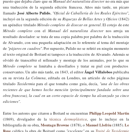
puesto que dejaba claro que su
Manual del naturalista disector
no era más que
una traducción de la segunda edición francesa. Años más tarde, un pícaro
José Alberto Pulido
llamado
,
"Oficial de Caballería de los Reales Ejércitos"
,
incluyó en la segunda edición de su
Riquezas de Bellas Artes y Oficios
(1842)
un apéndice titulado
Método completo de disecar en general
. El cotejo de este
Método completo
con el
Manual del naturalista disector
nos arroja un
resultado desolador: se trata de una copia palabra por palabra de la traducción
de Alvarado, con una pequeña adaptación en lo referente al tema del montaje
de
"
p
ájaros en cuadros"
. Por supuesto, Pulido no se refirió en ningún momento
al texto original de Boitard ni tampoco a la traducción de Alvarado. Además
se
olvidó d
e transcribir el
rellenado y montaje de los animales, por lo que
su
Método completo
se
limitab
a a desollarlos y tratar su piel con productos
Ángel Villalobos
conservantes. Un año más tarde, en 1843, el editor
publicaba
en su revista
La Colmena
, editada en Londres, un artículo de ocho páginas
titulado
Taxidermia
para el que tomaba como guía, decía,
"una de las obras
recientes de que hemos hecho mención (principalmente fundada sobre una
obra francesa), la cual en un corto espacio de tiempo ha alcanzado ya cinco
ediciones"
.
Philipp Leopold Martin
Entre los autores que citaron a Boitard se encuentran
(1869), divulgador de la
técnica
dermoplástica
, que lo incluye en la
Montagu Browne
Manuel Llofriu
Le
bibliografía de su obra
,
(1878), o
(1885).
Roye
califica
la obra de Boitard como
"excelente"
en su
Traité de Taxidermie