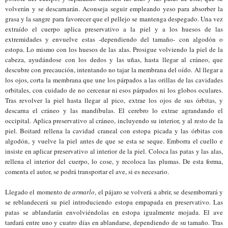
volverán y se de
s
carnarán. Aconseja seguir empleando yeso para absorber la
grasa y la sangre
para favorecer
que
el pellejo
se mantenga despegad
o
. Una vez
extraído el cuerpo aplica preservativo a la
piel
y a los huesos de las
extremidades y envuelve estas -dependi
e
ndo del tamaño- con algodón o
estopa. Lo mismo con los huesos de las alas. Prosigue volviendo la piel de la
cabeza, ayudándose con los dedos y las uñas, hasta llegar al cráneo, que
descubre con precaución, intentando no
taj
ar la membrana del oído. Al llegar a
los ojos, corta la membrana que une los párpados a las orillas de las cavidades
orbitales, con cuidado de no
cercenar
ni esos párpados ni los globos oculares.
Tras revolver la piel hasta llegar al pico, extrae los ojos de sus órbitas, y
descarna el cráneo y las mandíbulas. El cerebro lo extrae agrandando el
occipital. Aplica preservativo al cráneo, incluyendo su interior, y al resto de la
piel. Boitard rellena la cavidad craneal con estopa picada y las órbitas con
algodón, y vuelve la piel antes de que se esta se seque. Emborra el cuello e
insiste en aplicar preservativo al interior de la piel. Coloca las patas y las alas,
rellena el interior del cuerpo, lo cose, y recoloca las plumas. De esta forma,
comenta el autor, se podrá transportar el ave, si es necesario.
Llegado el momento de
armarl
o
, el
pájaro
se volverá a abrir, se desemborrará y
se reblandecerá
su
piel introduciendo estopa empapada en preservativo. Las
patas se ablandarán envolviéndolas en estopa igualmente mojada. El ave
tardará entre uno y cuatro días en ablandarse, dependiendo de su tamaño. Tras