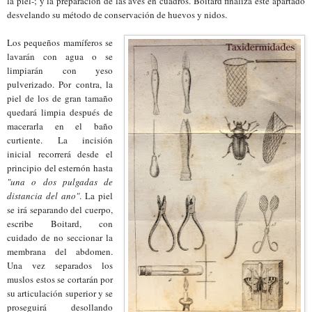
la piel-; y la preparación de las aves en cuadros. Boitard finaliza este apartado
desvelando su método de conservación de huevos y nidos.
Los pequeños mamíferos se
lavarán con agua o se
limpiarán con yeso
pulverizado. Por contra, la
piel de los de gran tamaño
quedará limpia después de
macerarla en el baño
curtiente. La incisión
inicial recorrerá desde el
principio del esternón hasta
"una o dos pulgadas de
distancia del ano"
. La piel
se irá separando del cuerpo,
escribe Boitard, con
cuidado de no seccionar
la
membrana d
el abdomen.
Una vez separados los
muslos estos se cortarán por
su articulación superior y se
proseguirá desollando