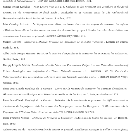
subjetcts of Natural History
,
Lilly and Wait, Carter & Babcock, Boston, 1831.
Four Letters from Mr. T. S. Kuckhan, to the President and Members of the Royal
Samuel Tesser Kuckhan
Society, on the Preservation of dead Birds
The Philosophical
,
p
ublicadas en el volumen anual de
Transactions of the Royal Society of London
,
Londres, 1770.
Le Voyageur naturaliste, ou instructions sur les moyens de ramasser les objects
John Coakley
Lettsom
d'Histoire Naturelle, et les bien conserver. Avec des observations propes à étendre les recherches relatives aux
connoissances humaines en général
,
Lacombe, Ámsterdam y París, 1775.
T
axidermia. Manual Práctico del disecador de animales y plantas
Manuel Llofriu
,
Librería de Cuesta,
Madrid, 1885.
Traité sur la manière d’empailler et de conserver les animaux et les pelleteries
Abbé Denis Joseph
Manesse
,
Guillot, Paris, 1787.
Taxidermie oder die Lehre vom Konserviren, Präpariren und Naturaliensammlen auf
Philipp Leopold
Martin
Reisen, Ausstopfen und Aufstellen der Thiere, Naturalienhandel, etc.
Die Praxis der
,
volumen 1 de
Naturgeschichte. Ein vollständiges Lehrbuch über das Sammeln lebender und…
, Berhard Friedrich Voigt,
Weimar, 1869.
Lettre sûr la manière de conserver les animaux desséchés,
Pierre Jean-Claude Mauduyt de la Varenne
en
Observations sûr la Physique, sûr l’Histoire Naturelle et sûr les Arts
, vol 2, París, noviembre de 1773.
Mémoire sûr la manière de se procurer les différentes espèces
Pierre Jean-Claude Mauduyt de la Varenne
d’animaux, de les préparer et de les envoyer des Pays que parcourent les Voyageurs
Observations sûr la
en
Physique, sûr l’Histoire Naturelle et sûr les Arts
, vol 2, París, diciembre de 1773.
Méthode de Préparer et Conserver les Animaux de toutes les classes
Pierre-François
Nicolas
,
F. Buisson,
París, 1800.
Método completo de disecar en general
Riquezas de Bellas Artes y Oficios,
Alberto José
Pulido
, apéndice en