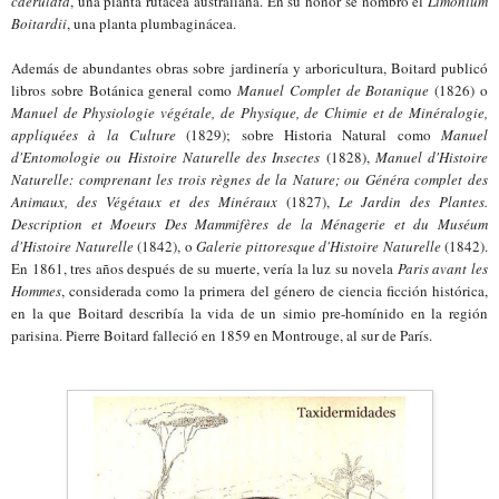
caerulata
, una planta rutácea australiana. En su honor se nombró el
Limonium
Boitardii
, una planta plumbaginácea.
Además de abundantes obras sobre
j
ardinería y
a
rboricultura, Boitard publicó
libros sobre Botánica general como
Manuel Complet de Botanique
(1826) o
Manuel de Physiologie végétale, de
P
hysique, de
C
himie et de Minéralogie,
appliquées à la
C
ulture
(1829); sobre Historia Natural como
Manuel
d'
E
ntomologie ou Histoire
N
aturelle des
I
nsectes
(1828),
Manuel d'
H
istoire
N
aturelle: comprenant les trois règnes de la
N
ature; ou
G
énéra complet des
A
nimaux, des
V
égétaux et des
M
inéraux
(1827),
Le Jardin des Plantes.
Description et Moeurs Des Mammifères de la Ménagerie et du Muséum
d'Histoire Naturelle
(1842), o
Galerie pittoresque d'
H
istoire
N
aturelle
(1842).
En 1861, tres años después de su muerte, vería la luz su novela
Paris avant les
H
ommes
, considerada como la primera del género de ciencia ficción histórica,
en la que Boitard describía la vida de un simio pre-homínido en la región
parisina. Pierre Boitard falleció en 1859 en Montrouge, al sur de París.