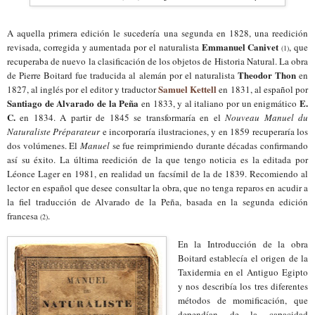
A aquella primera edición le sucedería
una segunda en 1828, una reedición
Emmanuel Canivet
revisada, corregida y aumentada por el naturalista
, que
(1)
recuperaba de nuevo la clasificación de los objetos de Historia Natural. La obra
Theodor Thon
de Pierre Boitard fue traducida al alemán por el naturalista
en
Samuel Kettell
1827, al inglés por el editor y traductor
en 1831, al español por
Santiago de Alvarado de la Peña
E.
en 1833, y al italiano por un enigmático
C.
en 1834. A partir de 1845 se transformaría en el
Nouveau Manuel du
Naturaliste Préparateur
e
incorporaría
ilustraciones, y en 1859 recuperaría
los
dos volúmenes. El
Manuel
se
fue
reimprimiendo durante décadas confirmando
así su éxito. La última reedición de la que tengo noticia es la
editada por
Léonce Lager
en
1981, en realidad un facsímil de la de 1839. Recomiendo al
lector en español que desee consultar
la obra
, que no tenga reparos en acudir a
l
a fiel traducción de Alvarado de la Peña, basada en la segunda edición
francesa
.
(2)
En
la
Introducción de la obra
Boitard establec
ía
el origen de la
Taxidermia en el Antiguo Egipto
y nos describ
ía
los tres diferentes
métodos de momificación, que
dependían de la capacidad