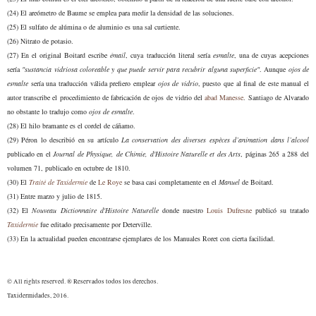
(24) El areómetro de Baume se emplea para medir la densidad de las soluciones.
(25) El
s
ulfato de alúmina o de aluminio es una sal curtiente.
(26) Nitrato de potasio.
(27) En el original Boitard escribe
émail
, cuya traducción literal sería
esmalte
, una de cuyas acepciones
sería
"sustancia vidriosa coloreable y que puede servir para recubrir alguna superficie"
. Aunque
ojos de
esmalte
sería una traducción válida prefiero emplear
ojos de
vidrio
, puesto que al final de
este
manual el
autor transcribe el procedimiento de fabricación de ojos de vidrio del
abad Manesse
. Santiago de Alvarado
no obstante lo tradujo como
ojos de esmalte
.
(28) El hilo bramante es
el
cordel de cáñamo.
(29) Péron lo describió en su artículo
La conservation des diverses espèces d’animation dans l’alcool
publicado en el
Journal de
P
hysique, de
C
himie, d
'H
istoire
N
aturelle et des
A
rts
, páginas 265 a
288 del
vol
umen
71,
publicado en
oct
u
bre de 1810
.
(30) El
Traité de Taxidermie
de
Le Roye
se basa casi completamente en el
Manuel
de Boitard.
(31) Entre marzo y julio de 1815.
(3
2
) El
Nouveau Dictionnaire d'Histoire Naturelle
donde nuestro
Louis Dufresne
publicó su tratado
Taxidermie
fue editado precisamente por Deterville.
(3
3
) En la actualidad pueden encontrarse ejemplares de los Manuales Roret con cierta facilidad.
© All rights reserved. ® Reservados todos los derechos.
Taxidermidades, 2016
.