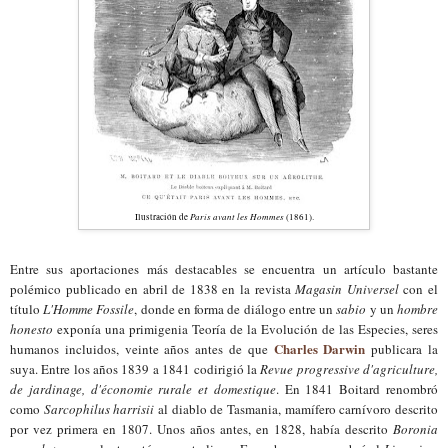
Paris avant les
H
ommes
Ilustración de
(1861).
Entre sus aportaciones más destacables se encuentra un artículo bastante
polémico publicado en abril de 1838 en la revista
Magasin Universel
con el
título
L'Homme Fossile
, donde en forma de diálogo entre un
sabio
y un
hombre
honesto
exponía
un
a primigenia Teoría de la
E
volución de las
E
species, seres
Charles Darwin
humanos incluidos, veinte años antes de que
publicara la
suya. Entre los años 1839 a 1841 codirigió la
Revue progressive d'agriculture,
de jardinage, d'économie rurale et domestique
. En 1841 Boitard renombró
como
Sarcophilus harrisii
al diablo de Tasmania, mamífero carnívoro descrito
por vez primera en 1807. Unos años antes, en 1828, había descrito
Boronia