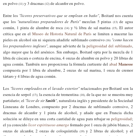
en polvo
y 3 dracmas
de alcanfor en polvo.
(11)
(12)
Entre los
"licores preservativos que se emplean en baño"
, Boitard nos cuenta
que los
"naturalistas preparadores de París"
mezclan 5 pintas
de agua
(13)
común, 1 pinta de alumbre de roca
y ½ libra de sal marina
. El autor
(1
4
)
(1
5
)
critica que en el
Museo de Historia Natural de París
se limiten a macerar las
pieles en alcohol sin ni siquiera añadirle sublimado corrosivo
"como hacen
(1
6
)
los preparadores ingleses"
, aunque advierte de la
peligrosidad del sublimado
,
algo mayor que la del arsénico. Sin embargo, Boitard opta por la mezcla
de
1
libra de cáscara o corteza de encina, 4 onzas de alumbre en polvo y 20 libras de
Manesse
agua común. También nos
proporciona
la fórmula curtiente del
abad
compuesta por 1 libra de alumbre, 2 onzas de sal marina, 1 onza de cremor
tártaro y 4 libras de agua común.
Los
"licores empleados en el lavado exterior"
relacionados por Boitard son la
esencia de serpol
; la esencia de trementina
de la que no se muestra muy
(1
7
)
(1
8
),
partidario; el
"licor de sir
Smith
"
, naturalista inglés y presidente de la Sociedad
Linneana de Londres, compuesto por 2 dracmas de sublimado corrosivo, 2
dracmas de alcanfor y 1 pinta de alcohol, y añade que en Francia dich
a
solución
se diluye en una corta cantidad de agua para rebajar su
peligrosidad
;
el ya conocido
licor espirituoso amargo
formado por 1 onza de jabón blanco, 2
onzas de alcanfor, 2 onzas de coloquíntida
y 2 libras de alcohol; y el
(19)