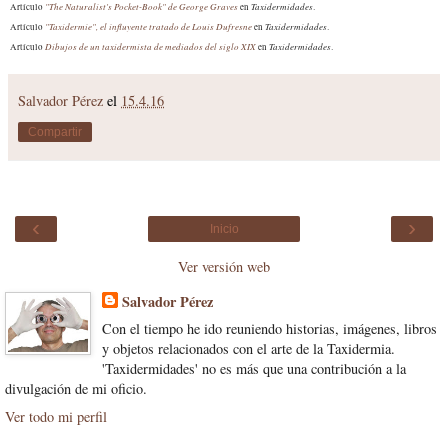
"The Naturalist's Pocket-Book" de George
Graves
Taxidermidades
Artículo
en
.
"Taxidermie", el influyente tratado de Louis Dufresne
Taxidermidades
Artículo
en
.
Dibuj
os de un taxidermista de mediados del siglo XIX
Taxidermidades
Artículo
en
.
Salvador Pérez
el
15.4.16
Compartir
‹
›
Inicio
Ver versión web
Salvador Pérez
Con el tiempo he ido reuniendo historias, imágenes, libros
y objetos relacionados con el arte de la Taxidermia.
'Taxidermidades' no es más que una contribución a la
divulgación de mi oficio.
Ver todo mi perfil