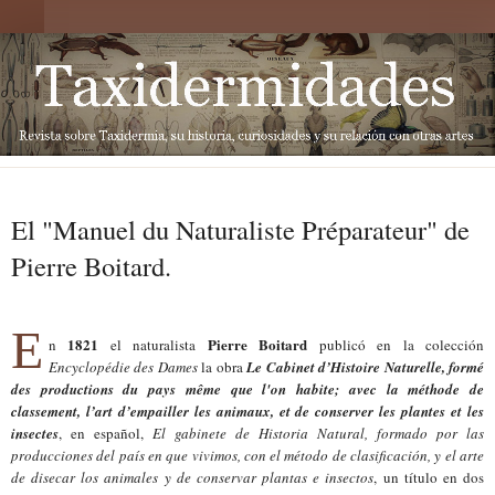
El "Manuel du Naturaliste Préparateur" de
Pierre Boitard.
E
1821
Pierre Boitard
n
el naturalista
publicó en la colección
Encyclopédie des Dames
la obra
Le
C
abinet d’
H
istoire
N
aturelle, formé
des productions du pays même que l'on habite; avec la méthode de
classement, l’art d’empailler les animaux, et de conserver les plantes et les
insectes
, en español,
El gabinete de Historia Natural, formado
por
las
producciones del país en que vivimo
s
, con el método de clasificación, y el arte
de disecar los animales y de conservar plantas e insectos
,
un título en dos