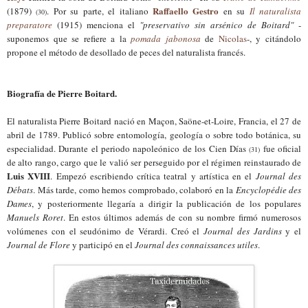
Raffaello Gestro
(1
879
)
. Por su parte, el italiano
en su
Il naturalista
(30)
preparatore
(1915)
menciona
el
"preservativo sin arsénico de Boitard"
-
suponemos que se refiere a la
pomada jabonosa
de
Nicolas
-, y citándolo
propone el método de desollado de peces del naturalista francés.
Biografía de Pierre Boitard.
El naturalista Pierre Boitard nació en Maçon, Saöne-et-Loire, Francia, el 27 de
abril de 1789. Publicó sobre
e
ntomología, geología o sobre todo botánica, su
especialidad. Durante el periodo napoleónico de los Cien Días
fue oficial
(3
1
)
de alto rango, cargo que le valió ser perseguido por el régimen reinstaurado de
Luis XVIII
. Empezó escribiendo crítica teatral y artística en el
Journal des
Débats
. Más tarde, como hemos comprobado, colaboró en la
Encyclopédie des
Dames
, y posteriormente llegaría a dirigir la publicación de los populares
Manuels Roret
. En estos últimos además de con su nombre firmó numerosos
volúmenes con el seudónimo de Vérardi. Creó el
Journal des Jardins
y el
Journal de Flore
y participó en el
Journal des connaissances utiles
.