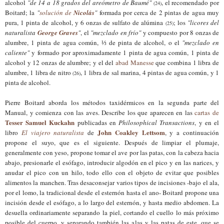
alcohol
"de 14 a 18 grados del areómetro de Baumé"
, el recomendado por
(24)
Boitard; la
"
solución de
Nicolás
"
formada por cerca de 2 pintas de agua muy
pura, 1 pinta de alcohol, y 6 onzas de sulfato de alúmina
; los
"licores del
(25)
naturalista
George Graves
"
, el
"mezclado en frío"
y compuesto por 8 onzas de
alumbre, 1 pinta de agua común,
⅓
de pinta de alcohol, o el
"mezclado en
caliente"
y formado por aproximadamente 1 pinta de agua común, 1 pinta de
alcohol y 12 onzas de alumbre; y el del
abad Manesse
que combina 1 libra de
alumbre, 1 libra de nitro
, 1 libra de sal marina, 4 pintas de agua común, y 1
(26)
pinta de alcohol.
Pierre Boitard
aborda
los métodos taxidérmicos en la segunda parte del
Manual, y comienza con las aves.
Describe
los que aparecen en las
cartas de
Tesser Samuel Kuckah
n
p
ublicadas
en
Philosophical Transactions
, y
en el
John Coakley Lettsom
libro
El viajero naturalista
de
, y a continuación
propone el suyo, que es el siguiente. Después de limpiar el plumaje,
generalmente con yeso, propone tomar el ave por las patas, con la cabeza hacia
abajo, p
resionarle
el esófago, introducir algodón en el pico y en las narices, y
anudar el pico con un hilo, todo ello con el objeto de evitar que posibles
alimentos la manchen. Tras desaconsejar varios tipos de incisiones -bajo el ala,
por el lomo, la tradicional desde el esternón hasta el ano- Boitard propone una
incisión desde el esófago, a lo largo del esternón, y hasta medio
abdomen. La
desuella ordinariamente separando la piel, cortando el cuello lo más próximo
posible del cuerpo, y separando también las alas y las patas de este, que se