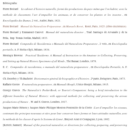
Bibliografía:
Le cabinet d’histoire naturelle, formé des productions du pays même que l'on habite; avec la
Pierre Boitard
méthode de classement, l’art d’empailler les animaux, et de conserver les plantes et les insectes
,
en
Encyclopédie des Dames
, 2 vol.
,
Audot, París, 1821.
Manuel du Naturaliste Préparateur
Manuels Roret
P
ierre
Boitard
,
en
, Roret, Paris, 1825. (libro electrónico)
Manual del naturalista disector
Pierre Boitard y Emmanuel
Canivet
,
Trad. Santiago de Alvarado y de la
Peña,
Imp. Tomás Jordán, Madrid, 1833
.
Compendio di Tassidermia o Manuale del Naturalista Preparatore
Enciclopedia
Pierre Boitard
, 2 vols., en
portatile
, A. F. Stella e figli, Milano, 1834.
Practical Taxidermy. A Manual of Instruction to the Amateur in Collecting, Preserving,
Montagu Browne
and Setting up Natural History Specimens of all Kinds
,
The Bazaar, Londres, 1878.
Compendio di tassidermia, o manuale del naturalista preparatore
Enciclopedia Portatile
E. C.
, en
, A. F.
Stella e Figli, Milano, 1834.
Dictionnaire général de biographie et d'histoire
Ch. Dezobry y Th.Bachelet
, 2ª parte, Delagrave, París, 1873.
Il naturalista preparatore
Manuali Hoepli
Raffaele Gestro
, en
, Ulrico Hoepli, Milano, 1915.
The Naturalist’s Pocket-Book, or Tourist’s Companion: being a brief introduction to the
George Graves
different branches of Natural History: with approved methods for collecting and preserving the arious
productions of Nature
,
W. and S. Graves, Londres, 1817.
L’art d’empailler les oiseaux,
Jacques Marie Hénon y Jacques Marie Philippe Mouton-Fontenille de la Clotte
contenant des principes nouveaux et sûrs pour leur conserver leurs formes et leurs attitudes naturelles, avec
la méthode de les classer d’après le Systeme de Linné
, Bruyset Ainé et Compagnie, Lyon, 1802.
Manual of the practical naturalist, or directions for collecting, preparing, and preserving
[Kettell, Samuel]