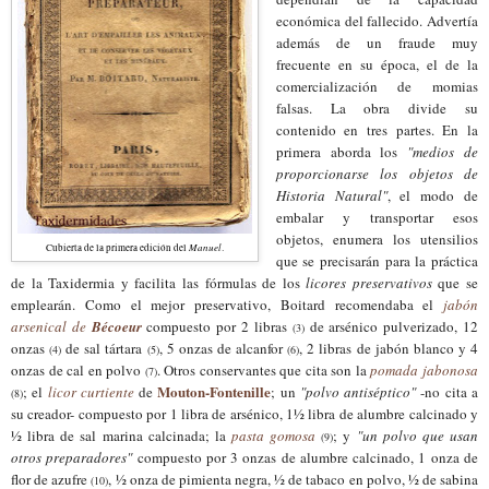
económica del fallecido. Advertía
además de un fraude muy
frecuente en
su
época, el de la
comercialización de momias
falsas. La obra divide su
contenido en tres partes. En la
primera aborda los
"medios de
proporcionarse los objetos de
Historia Natural"
,
el modo de
embala
r
y transport
ar
esos
objetos, enumera los utensilios
Manuel
Cubierta de la primera edición del
.
que se precisarán para la práctica
de la Taxidermia y facilita las fórmulas de los
licores preservativos
que se
emplearán
.
Como el mejor preservativo, Boitard recom
endaba
el
jabón
arsenical de
Bécoeur
compuesto por 2 libras
de arsénico pulverizado, 12
(3)
onzas
de sal tártara
, 5 onzas de alcanfor
, 2 libras de jabón blanco y 4
(4)
(5)
(6)
onzas de cal en polvo
. Otros conservantes que cita son la
pomada jabonosa
(7)
Mouton-Fontenille
; el
licor curtiente
de
; un
"polvo antiséptico"
-no cita a
(8)
su creador- compuesto por 1 libra de arsénico, 1½ libra de alumbre calcinado y
½ libra de sal marina calcinada; la
pasta gomosa
; y
"un polvo que usan
(9)
otros preparadores"
compuesto por 3 onzas de alumbre calcinado, 1 onza de
flor de azufre
, ½ onza de pimienta negra, ½ de tabaco
en
polvo, ½ de sabina
(10)