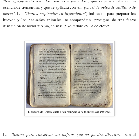
"barniz empleado para los reptiles y pescados"
, que se puede rebajar con
esencia de trementina y que se aplicará con un
"pincel de pelos de ardilla o de
marta"
. Los
"licores empleados en inyecciones",
indicad
os
para preparar los
huevos y los pequeños animales, se compondrán -prosigue- de una fuerte
disolución de álcali fijo
, de sosa
o tártaro
, o de éter
.
(20)
(21)
(22)
(23)
El tratado de Boitard es un buen compendio de fórmulas conservantes.
Los
"licores para conservar los objetos que no pueden disecarse"
son el