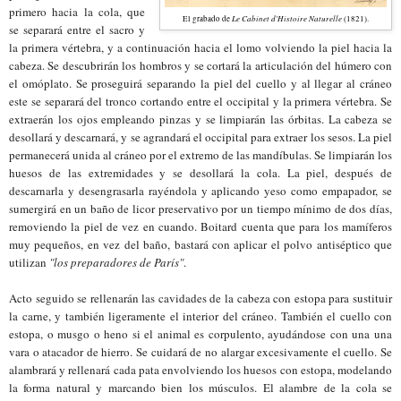
primero hacia la cola, que
Le Cabinet d'Histoire Naturelle
El grabado de
(1821).
se separará entre el sacro y
la primera vértebra, y a continuación hacia el lomo volviendo la piel hacia la
cabeza. Se descubrirán los hombros y se cortará la articulación del húmero con
el omóplato. Se proseguirá separando la piel del cuello y al llegar al cráneo
este se separará del tronco cortando entre el occipital y la primera vértebra. Se
extraerán los ojos empleando pinzas y se limpiarán las órbitas. La cabeza se
desollará y descarnará, y se agrandará el occipital para extraer los sesos. La piel
permanecerá unida al cráneo por el extremo de las mandíbulas. Se limpiarán los
huesos de las extremidades y se desollará la cola. La piel, después de
descarnarla y desengrasarla rayéndola y aplicando yeso como empapador, se
sumergirá en un baño de licor preservativo por un tiempo mínimo de dos días,
removiendo la piel de vez en cuando. Boitard cuenta que para los mamíferos
muy pequeños, en vez del baño, bastará con aplicar el polvo antiséptico que
utilizan
"los preparadores de París"
.
Acto seguido se rellenarán las cavidades de la cabeza con estopa para sustituir
la carne, y también ligeramente el interior del cráneo. También el cuello con
estopa, o musgo o heno si el animal es corpulento, ayudándose con una una
vara o atacador de hierro. Se cuidará de no alargar excesivamente el cuello. Se
alambrará y rellenará cada pata envolviendo los huesos con estopa, modelando
la forma natural y marcando bien los músculos. El alambre de la cola se