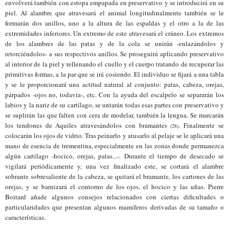
envolverá también con estopa empapada en preservativo y se introducirá en su
piel. Al alambre que atravesará el animal longitudinalmente también se le
formarán dos anillos, uno a la altura de las espaldas y el otro a la de las
extremidades inferiores. Un extremo de este atravesará el cráneo. Los extremos
de los alambres de las patas y de la cola se unirán -enlazándolos y
retorciéndolos- a sus respectivos anillos. Se proseguirá aplicando preservativo
al interior de la piel y rellenando el cuello y el cuerpo tratando de recuperar las
primitivas formas, a la par que se irá cosiendo. El individuo se fijará a una tabla
y se le proporcionará una actitud natural al conjunto: patas, cabeza, orejas,
párpados -ojos no, todavía-, etc. Con la ayuda del escalpelo se separarán los
labios y la nariz de su cartílago, se untarán todas
es
as partes con preservativo y
se suplirán las que falten con cera de modelar, también la lengua. Se marcarán
los tendones de Aquiles atravesándolos con bramantes
. Finalmente se
(28)
colocarán los ojos de
vidrio
. Tras peinarlo y atusarlo al pelaje se le aplicará una
mano de esencia de trementina, especialmente
en
las zonas donde permanezca
algún cartílago -hocico, orejas, patas...-. Durante el tiempo de desecado se
vigilará periódicamente y, una vez finalizado este, se cortará el alambre
sobrante sobresaliente de la cabeza, se quitará el bramante, los cartones de las
orejas, y se barnizará el contorno de los ojos, el hocico y las uñas. Pierre
Boitard añade algunos consejos relacionados con ciertas dificultades o
particularidades que presentan algunos mamíferos de
rivadas de
su tamaño o
características.