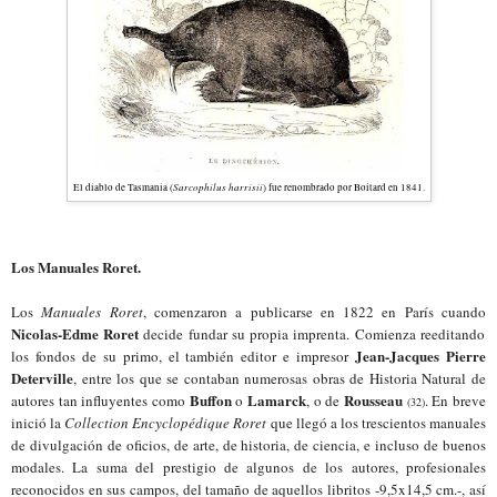
Sarcophilus harrisii
El d
iablo de Tasmania
(
) fue
renombrad
o
por Boitard en 1841.
Los Manuales Roret.
Los
Manuales Roret
, comenzaron a publicarse en 1822 en París cuando
Nicolas-Edme Roret
decide fundar su propia imprenta. Comienza reeditando
Jean-Jacques Pierre
los fondos de su primo, el también editor e impresor
Deterville
, entre los que se contaban numerosas obras de Historia Natural de
Buffon
Lamarck
Rousseau
autores tan influyentes como
o
, o de
. En breve
(3
2
)
inició la
Collection Encyclopédique Roret
que llegó a los trescientos manuales
de divulgación de oficios, de arte, de historia, de ciencia, e incluso de buenos
modales. La suma del prestigio de algunos de los autores, profesionales
reconocidos en sus campos, del tamaño de aquellos libritos -9,5x14,5 cm.-, así