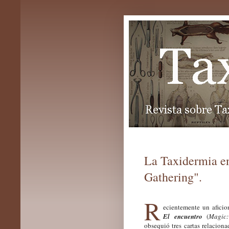
La Taxidermia en
Gathering".
R
ecientemente un afici
El encuentro
(
Magic:
obsequió tres cartas relacion