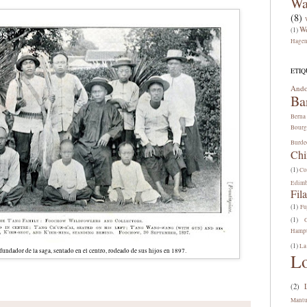
Wa
(8)
W
(1)
Hage
ETIQ
Ando
Ba
Berna
Bourg
Burde
Chi
(1)
Co
Edim
Fila
(1)
Fu
(1)
Hamp
(1)
La
undador de la saga, sentado en el centro, rodeado de sus hijos en 1897.
L
(2)
Mant