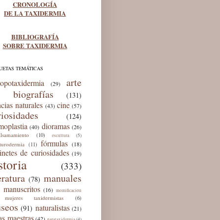
CRONOLOGÍA
DE LA TAXIDERMIA
BIBLIOGRAFÍA
SOBRE TAXIDERMIA
UETAS TEMÁTICAS
arte
ropotaxidermia
(29)
biografías
(131)
ncias naturales
cine
(43)
(57)
riosidades
(124)
moplastia
dioramas
(40)
(26)
lsamamiento
(10)
(5)
escultura
fórmulas
(18)
lturodermia
(11)
inetes de curiosidades
(19)
storia
(333)
eratura
manuales
(78)
manuscritos
(16)
momificación
mujeres taxidermistas
(6)
seos
naturalistas
(91)
(21)
as maestras
(42)
(4)
parataxidermia