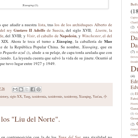
Buff
Xiaoqing
(1).
(18
Capus
Chard
s que añadir a nuestra
lista
, tras
los de los archiduques Alberto de
(2)
Gustavo II Adolfo
 del rey
de Suecia
, del siglo XVII;
Lisett
e, la
Critch
Napoleón
de
, del XVIII; y
Visir
, el caballo de
, y
Winchester
, el del
Da
Mao
 XIX. Ahora le toca el turno a
Xiaoqing
, la caballería de
Da
nte de la República Popular China. Su nombre,
Xiaoqing
, que en
(7)
mo
Pequeño azul
,
alude a su pelaje, de capa torda azulada que con
D
(2)
Deves
eciendo.
La leyenda cuenta que salvó la vida de su jinete. Ocurrió al
Domb
 que tuvo lugar entre 1927 y 1949.
D
(4)
Edm
Edw
7.26
E
(1)
history
,
siglo XX
,
Tang
,
taxidermia
,
taxidermie
,
taxidermy
,
Xiaoqing
,
Yan'an
,
小
Fabri
Floeri
Gann
(1)
Ge
los "Liu del Norte".
Gess
(2)
Grave
Gérar
, en contraposición con la de los
Tang del Sur
, una rivalidad no