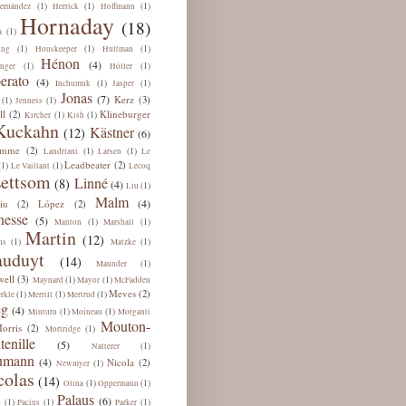
(1)
(1)
(1)
ernández
Herrick
Hoffmann
Hornaday
(18)
(1)
a
(1)
(1)
(1)
ing
Houskeeper
Hultman
Hénon
(4)
(1)
(1)
nger
Höller
erato
(4)
(1)
(1)
Inchumuk
Jasper
Jonas
(7)
Kerz
(3)
(1)
(1)
Jenness
ll
Klineburger
(2)
(1)
(1)
Kircher
Kish
Kuckahn
Kästner
(12)
(6)
omme
(2)
(1)
(1)
Landriani
Larsen
Le
Leadbeater
(2)
(1)
(1)
Le Vaillant
Lecoq
ettsom
Linné
(8)
(4)
(1)
Liu
Malm
(4)
iu
López
(2)
(2)
esse
(5)
(1)
(1)
Manton
Marshall
Martin
(12)
(1)
(1)
ns
Matzke
uduyt
(14)
(1)
Maunder
ell
(3)
(1)
(1)
Maynard
Mayor
McFadden
Meves
(2)
(1)
(1)
(1)
rkle
Merrill
Mertrud
eg
(4)
(1)
(1)
Minturn
Moineau
Morganti
Mouton-
orris
(2)
(1)
Mortridge
tenille
(5)
(1)
Natterer
umann
(4)
Nicola
(2)
(1)
Newmyer
colas
(14)
(1)
(1)
Olina
Oppermann
Palaus
(6)
(1)
(1)
(1)
b
Pacius
Parker