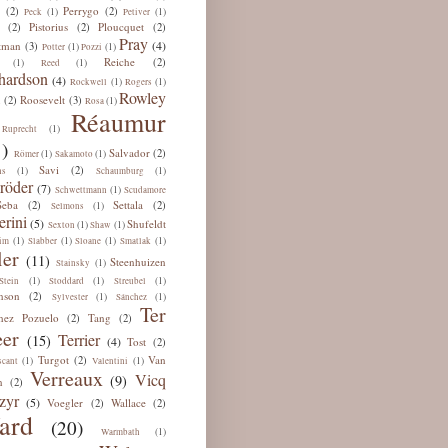
Perrygo
(2)
(2)
(1)
(1)
Peck
Petiver
Pistorius
Ploucquet
(2)
(2)
(2)
Pray
(4)
tman
(3)
(1)
(1)
Potter
Pozzi
Reiche
(2)
(1)
(1)
Reed
hardson
(4)
(1)
(1)
Rockwell
Rogers
Rowley
u
Roosevelt
(2)
(3)
(1)
Rosa
Réaumur
(1)
Ruprecht
)
Salvador
(2)
(1)
(1)
Römer
Sakamoto
Savi
(2)
(1)
(1)
ns
Schaumburg
röder
(7)
(1)
Schwettmann
Scudamore
Seba
Settala
(2)
(2)
(1)
Selmons
erini
(5)
Shufeldt
(1)
(1)
Sexton
Shaw
(1)
(1)
(1)
(1)
im
Slabber
Sloane
Smatlak
ler
(11)
Steenhuizen
(1)
Stainsky
(1)
(1)
(1)
Stein
Stoddard
Streubel
nson
(2)
(1)
(1)
Sylvester
Sánchez
Ter
hez Pozuelo
Tang
(2)
(2)
er
Terrier
(15)
(4)
Tost
(2)
Turgot
Van
(2)
(1)
(1)
scant
Valentini
Verreaux
Vicq
(9)
n
(2)
zyr
(5)
Voegler
Wallace
(2)
(2)
ard
(20)
(1)
Warmbath