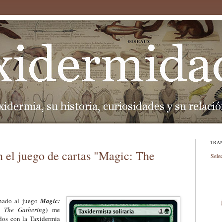
TRA
 el juego de cartas "Magic: The
Sele
onado al juego
Magic:
 The Gathering
) me
ados con la Taxidermia