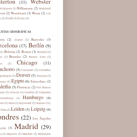
terton
Webster
(11)
Williamson
(2)
(1)
Wilkinson
Wohlbold
ood
Woodward
Worm
(2)
(3)
(2)
von
(1)
(1)
(1)
ns
Éloffe
Évans
UETAS GEOGRÁFICAS
rra
Banyoles
(2)
(3)
(1)
Avalon
rcelona
Berlín
(17)
(9)
Bolonia
Boston
(2)
(3)
(1)
(1)
Boulder
Bruselas
(2)
(1)
(1)
es
Buenos Aires
Chicago
(11)
(1)
os
nchorro
(5)
(1)
Cincinnati
Columbus
Denver
(5)
(1)
(1)
penhague
Douglas
Egipto
(6)
Estocolmo
(2)
(1)
burgo
delfia
(5)
Florencia
(2)
Fort Benton
(1)
(1)
(1)
jian
Giessen
Ginebra
Gmunden
Hamburgo
(4)
(1)
Gotemburgo
(1)
(1)
(1)
ton
India
Ingolstadt
Kansas City
Leiden
Leipzig
(5)
(6)
(1)
 Plata
ondres
(22)
Los Ángeles
Madrid
(29)
Lyon
(3)
(1)
(1)
(1)
ua
Marsella
Marshall
Melbourne