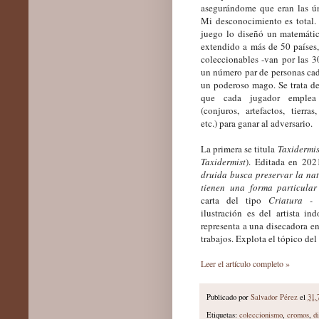
asegurándome que eran las ú
Mi desconocimiento es total.
juego lo diseñó un matemáti
extendido a más de 50 países,
coleccionables -van por las 3
un número par de personas ca
un poderoso mago. Se trata de
que cada jugador emplea
(conjuros, artefactos, tierras,
etc.) para ganar al adversario.
La primera se titula
Taxidermis
Taxidermist
). Editada en 202
druida busca preservar la na
tienen una forma particular
carta del tipo
Criatura -
ilustración es del artista in
representa a una disecadora en
trabajos. Explota el tópico del
Leer el artículo completo »
Publicado por
Salvador Pérez
el
31.
Etiquetas:
coleccionismo
,
cromos
,
d