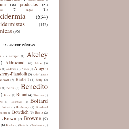
tura
productos
(36)
(23)
tas
sagas
(7)
(11)
xidermia
(634)
xidermistas
(142)
cnicas
(96)
QUETAS ANTROPONÍMICAS
Akeley
(1)
(1)
s
Aitinger
)
Aldrovandi
(6)
Allen
(3)
Aragón
(1)
(1)
(1)
n
Andrews
Andés
reny-Plandolit
(5)
(1)
Avis
Bade
Bartlett
(4)
ancroft
Batty
(2)
(2)
Benedito
Belon
(2)
(1)
r
)
Birani
(4)
(1)
(1)
Berndt
Blanchon
Boitard
(1)
(1)
rre
Boisduval
Bonhenry
Boudarel
(2)
(1)
Bolnest
Bowdich
(6)
Boyle
(2)
(1)
ourdet
Browne
Brown
(9)
(7)
(1)
(6)
(1)
(1)
(1)
Bruchac
Brunet
Brückmann