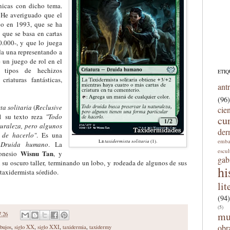
nicas con dicho tema.
 He averiguado que el
co en 1993, que se ha
 que se basa en cartas
0.000-, y que lo juega
da una representando a
 un juego de rol en el
 tipos de hechizos
ETIQ
 criaturas fantásticas,
ant
(96)
ta solitaria
(
Reclusive
cie
1 su texto reza
"Todo
cu
turaleza, pero algunos
der
 de hacerlo"
. Es una
emba
taxidermista solitaria
La
(1).
 Druida humano
. La
escu
Wisnu Tan
donesio
, y
gab
 su oscuro taller,
terminando un lobo, y
rodeada de algunos de sus
hi
 taxidermista sórdido.
lit
(94)
(5)
mu
7.26
obr
ibujos
,
siglo XX
,
siglo XXI
,
taxidermia
,
taxidermy