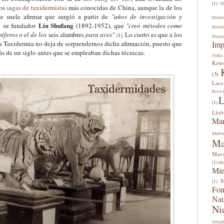
(1)
H
dos
sagas de taxidermistas
más conocidas de China, aunque la de los
 suele afirmar que surgió a partir de
"años de investigación y
Hond
Liu Shufang
e su fundador
(1892-1952), que
"creó métodos como
Hotal
míferos o el de los
seis alambres
para aves"
. Lo cierto es que a los
(1)
Hunzi
la Taxidermia no deja de sorprendernos dicha afirmación, puesto que
Imp
s de un siglo antes que se empleaban dichas técnicas.
Jenks
Kette
(3)
Lac
Roye
L
(1)
Llofr
Man
Marte
Ma
Maxw
(1)
Me
Mi
M
(1)
Fon
Na
Ni
Ortle