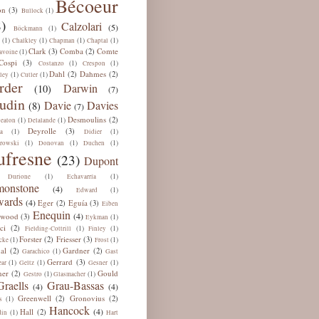
Bécoeur
on
(3)
(1)
Bullock
)
Calzolari
(5)
(1)
Böckmann
(1)
(1)
(1)
(1)
Chalkley
Chapman
Chaptal
Clark
Comba
Comte
(3)
(2)
(1)
avoine
Cospi
(3)
(1)
(1)
Costanzo
Crespon
Dahl
Dahmes
(2)
(2)
(1)
(1)
ley
Cutler
rder
Darwin
(10)
(7)
udin
Davie
Davies
(8)
(7)
Desmoulins
(2)
(1)
(1)
eaton
Delalande
Deyrolle
(3)
(1)
(1)
a
Didier
(1)
(1)
(1)
rowski
Donovan
Duchen
ufresne
(23)
Dupont
(1)
(1)
Durione
Echavarría
onstone
(4)
(1)
Edward
ards
(4)
Eger
Eguía
(2)
(3)
Eiben
Enequin
(4)
lwood
(3)
(1)
Eykman
ci
(2)
(1)
(1)
Fielding-Cottrill
Finley
Forster
Friesser
(2)
(3)
(1)
(1)
cke
Frost
al
Gardner
(2)
(2)
(1)
Garachico
Gast
Gerrard
(3)
(1)
(1)
(1)
ar
Geltz
Gesner
ner
Gould
(2)
(1)
(1)
Gestro
Glasmacher
Graells
Grau-Bassas
(4)
(4)
Greenwell
Gronovius
(2)
(2)
(1)
s
Hancock
(4)
Hall
(2)
(1)
din
Hart