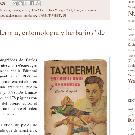
(1)
Me
6.26
Mosc
N
,
historia
,
history
,
sagas
,
siglo XIX
,
siglo XX
,
siglo XXI
,
Tang
,
taxidermia
,
stes
,
taxidermists
,
taxidermy
,
动物标本剥制术
,
唐
Nîme
ermia, entomología y herbarios" de
Osten
Pekín
Potsd
Roch
Fran
Santi
Carlos
 biográficos de
(3)
xidermia, entomología
Toul
icado por la Editorial
Troye
Vien
1952
gentina, en
, se
Wa
lmente encontrable en
 una larga vida, puesto
(2)
5 y 1978. De formato
co, de 178 páginas con
ETI
 del propio autor, el
do no obedece el orden
Anti
umbrados.
(20)
ilus
curtido de pieles de
(11)
ende que de mamíferos,
sig