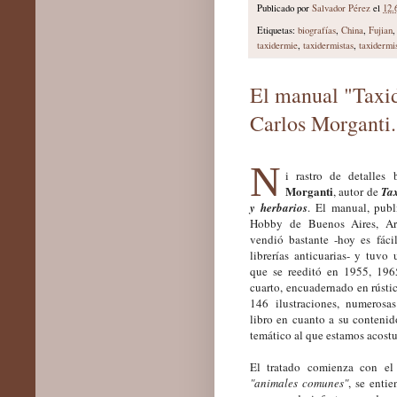
Publicado por
Salvador Pérez
el
12.
Etiquetas:
biografías
,
China
,
Fujian
taxidermie
,
taxidermistas
,
taxidermi
El manual "Taxid
Carlos Morganti.
N
i rastro de detalles
Morganti
, autor de
Ta
y herbarios
. El manual, publ
Hobby de Buenos Aires, Ar
vendió bastante -hoy es fáci
librerías anticuarias- y tuvo
que se reeditó en 1955, 196
cuarto, encuadernado en rústi
146 ilustraciones, numerosas
libro en cuanto a su conteni
temático al que estamos acost
El tratado comienza con el 
"animales comunes"
, se enti