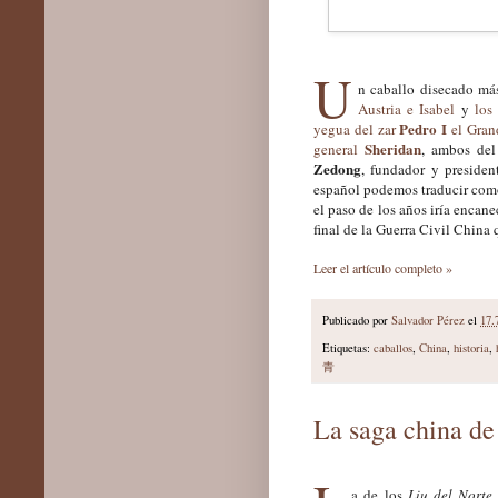
U
n caballo disecado má
Austria e Isabel
y
los
Pedro I
yegua del zar
el Gran
Sheridan
general
, ambos del
Zedong
, fundador y preside
español podemos traducir co
el paso de los años iría encan
final de la Guerra Civil China
Leer el artículo completo »
Publicado por
Salvador Pérez
el
17.
Etiquetas:
caballos
,
China
,
historia
,
青
La saga china de 
a de los
Liu del Norte