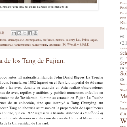
Peale
, fundador de la saga, posa junto a algunos de sus trabajos (2).
Pinel
Poor
Pérez
Ric
Roh
6.26
(6)
lastia
,
dermoplastic
,
dermoplastik
,
elefantes
,
historia
,
history
,
Liu
,
Pekín
,
sagas
,
(21
xidermistas
,
taxidermistes
,
taxidermists
,
taxidermy
,
刘
,
动物标本剥制术
Sante
Sch
 de los Tang de Fujian.
(1)
Sev
(3)
S
So
John David Digues La Touche
poco antes. El naturalista irlandés
(2)
Tours, Francia, en 1882 ingresó en el Servicio Imperial de Aduanas
Swai
do a las aves, durante su estancia en Asia realizó observaciones
Sánc
nes de aves, reptiles y anfibios, y publicó numerosos artículos en
Me
ocimientos de Taxidermia, durante su estancia en Fujian La Touche
Tang Chunying
enes de su colección, sino que instruyó a
, un
Trade
disecar. Tang colaboraría asimismo en la preparación de especímenes
Inge
La Touche
, que en 1922 regresaría a Irlanda.
Autor de
A Handbook of
d'A
ras publicarlo donaría su colección de aves de China al Museo Louis
W
a de la Universidad de Harvard.