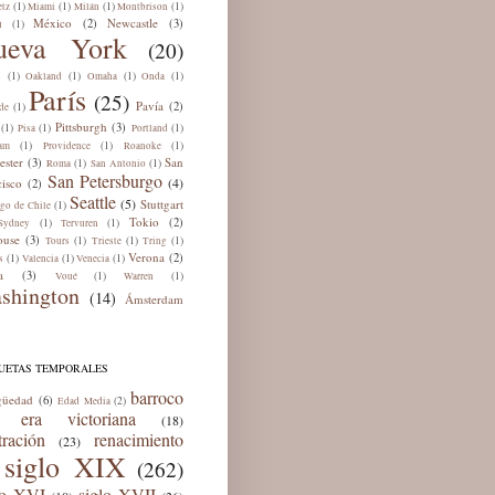
(1)
(1)
(1)
(1)
tz
Miami
Milán
Montbrison
México
Newcastle
(2)
(3)
(1)
ú
ueva York
(20)
(1)
(1)
(1)
(1)
s
Oakland
Omaha
Onda
París
(25)
Pavía
(2)
(1)
de
Pittsburgh
(3)
(1)
(1)
(1)
Pisa
Portland
(1)
(1)
(1)
am
Providence
Roanoke
ester
San
(3)
(1)
(1)
Roma
San Antonio
San Petersburgo
(4)
cisco
(2)
Seattle
(5)
Stuttgart
(1)
ago de Chile
Tokio
(2)
(1)
(1)
Sydney
Tervuren
ouse
(3)
(1)
(1)
(1)
Tours
Trieste
Tring
Verona
(2)
(1)
(1)
(1)
s
Valencia
Venecia
a
(3)
(1)
(1)
Voué
Warren
shington
(14)
Ámsterdam
QUETAS TEMPORALES
barroco
güedad
(6)
(2)
Edad Media
era victoriana
(18)
tración
renacimiento
(23)
siglo XIX
(262)
lo XVI
siglo XVII