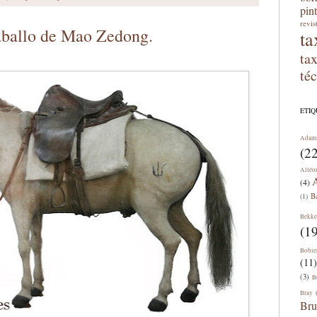
pin
revis
aballo de Mao Zedong.
ta
ta
té
ETI
Adam
(22
Alléo
A
(4)
B
(1)
Bekke
(19
Bobie
(11)
(3)
B
Bray
Bru