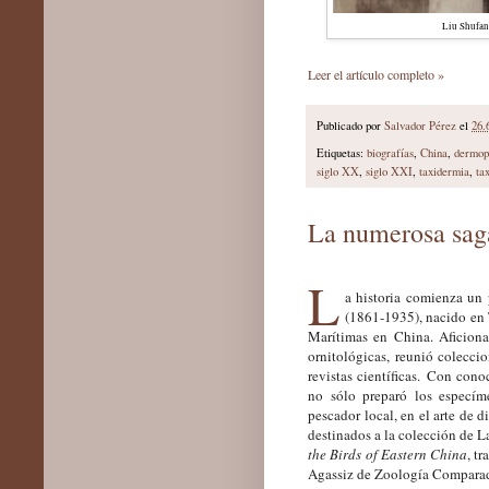
Liu Shufang
Leer el artículo completo »
Publicado por
Salvador Pérez
el
26.
Etiquetas:
biografías
,
China
,
dermop
siglo XX
,
siglo XXI
,
taxidermia
,
ta
La numerosa saga
L
a historia comienza un 
(1861-1935), nacido en 
Marítimas en China. Aficiona
ornitológicas, reunió coleccio
revistas científicas. Con con
no sólo preparó los especím
pescador local, en el arte de 
destinados a la colección de 
the Birds of Eastern China
, t
Agassiz de Zoología Comparad