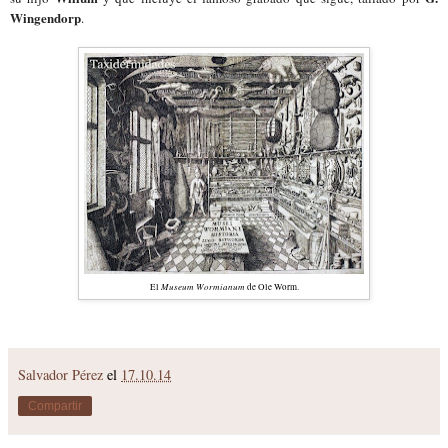
Wingendorp
.
Museum Wormianum
El
de Ole Worm.
Salvador Pérez
el
17.10.14
Compartir