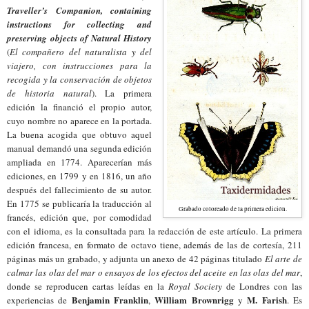
Traveller’s Companion, containing
instructions for collecting and
preserving objects of Natural History
(
El compañero del naturalista y del
viajero, con instrucciones para la
recogida y la conservación de objetos
de historia natural
). La primera
edición la financió el propio autor,
cuyo nombre no aparece en la portada.
La buena acogida que obtuvo aquel
manual demandó una segunda edición
ampliada en 1774. Aparecerían más
ediciones, en 1799 y en 1816, un año
después del fallecimiento de su autor.
En 1775 se publicaría la traducción al
Grabado coloreado de la primera edición.
francés, edición que, por comodidad
con el idioma, es la consultada para la redacción de este artículo. La primera
edición francesa, en formato de octavo tiene, además de las de cortesía, 211
páginas más un grabado, y adjunta un anexo de 42 páginas titulado
El arte de
calmar las olas del mar o ensayos de los efectos del aceite en las olas del mar
,
donde se reproducen cartas leídas en la
Royal Society
de Londres con las
Benjamin Franklin
William Brownrigg
M. Farish
experiencias de
,
y
. Es