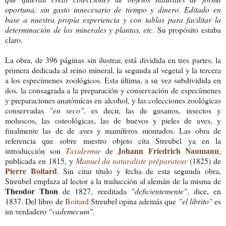
oportuna, sin gasto innecesario de tiempo y dinero. Editado en
base a nuestra propia experiencia y con tablas para facilitar la
determinación de los minerales y plantas, etc
. Su propósito estaba
claro.
La obra, de 396 páginas sin ilustrar, está dividida en tres partes, la
primera dedicada al reino mineral, la segunda al vegetal y la tercera
a los especímenes zoológicos. Esta última, a su vez subdividida en
dos, la consagrada a la preparación y conservación de especímenes
y preparaciones anatómicas en alcohol, y las colecciones zoológicas
conservadas
"en seco"
, es decir, las de gusanos, insectos y
moluscos, las osteológicas, las de huevos y pieles de aves, y
finalmente las de de aves y mamíferos montados. Las obra de
referencia que sobre nuestro objeto cita Streubel ya en la
Johann Friedrich Naumann
introducción son
Taxidermie
de
,
publicada en 1815, y
Manuel du naturaliste préparateur
(1825) de
Pierre Boitard
. Sin citar título y fecha de esta segunda obra,
Streubel emplaza al lector a la traducción al alemán de la misma de
Theodor Thon
de 1827, reeditada
"deficientemente"
, dice, en
1837. Del libro de
Boitard
Streubel opina además que
"el librito"
es
un verdadero
"vademecum"
.