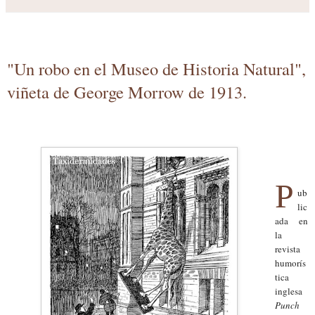
"Un robo en el Museo de Historia Natural",
viñeta de George Morrow de 1913.
P
ub
lic
ada en
la
revista
humorís
tica
inglesa
Punch