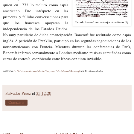
quien en 1773 lo reclutó como espía
americano. Fue intérprete en las
primeras y fallidas conversaciones para
que los franceses apoyaran la
Carta de Bancroft con mensajes entre líneas (2).
independencia de los Estados Unidos.
No muy partidario de dicha emancipación, Bancroft fue reclutado como espía
inglés. A petición de Franklin, participó en las segundas negociaciones de los
norteamericanos con Francia. Mientras duraron las conferencias de París,
Bancroft informó semanalmente a Londres mediante misivas camufladas como
cartas de cortesía, escribiendo entre líneas con tinta invisible.
La "historia Natural de la Guayana" de Edward Bancroft
Taxidermidades
Artículo
en
.
Salvador Pérez
el
25.12.20
Compartir