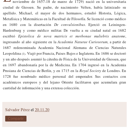
noviembre de 1657-18 de marzo de 1729) nació en la universitaria
ciudad de Giessen. Su padre, de nacimiento Velten, había latinizado su
apellido. Michael, el mayor de dos hermanos, estudió Historia, Lógica,
Metafísica y Matemáticas en la Facultad de Filosofía. Se licenció como médico
en 1680 con la disertación
De convulsionibus
. Ejerció en Leiningen-
Hardenburg y como médico militar. De vuelta a su ciudad natal en 1682
escribió
Epistolica de nova matricis et morbonae muliebris anatome
,
ingresando al año siguiente en la
Academia Naturae Curiosorum
, a partir de
1687 redenominada Academia Nacional Alemana de Ciencias Naturales
Leopoldina
. Viajó por Francia, Paises Bajos e Inglaterra. En 1686 se doctoró
(1)
y un año después asumió la cátedra de Física de la Universidad de Giessen, que
en 1697 abandonaría por la de Medicina. En 1704 ingresó en la Academia
Prusiana de Ciencias de Berlín, y en 1715 en la
Royal Society
de Londres. En
1728 fue nombrado médico personal del emperador. Sus contactos con
académicos europeos y del lejano Oriente facilitaron que acumulara gran
cantidad de información y una extensa colección.
Salvador Pérez
el
20.11.20
Compartir