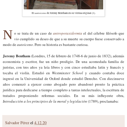
autoicono
El
de Jeremy Bentham en su vitrina original (1).
N
o se trata de un caso de
antropotaxidermia
el del célebre filósofo que
vio
cumplido su deseo de que a su muerte su cuerpo fuese conservado a
modo de
autoicono
. Pero su historia es bastante curiosa.
Jeremy Bentham
(Londres, 15 de febrero de 1748-6 de junio de 1832), además
economista y escritor, fue un niño prodigio. De una acomodada familia de
juristas, con tres años ya leía libros y con cinco estudiaba latín y francés y
tocaba el violín. Estudió en
Westminster School
y cuando contaba doce
ingresó en la Universidad de Oxford donde estudió Derecho. Con diecinueve
años comenzó a ejercer como abogado pero abandonó pronto la práctica
jurídica para dedicarse a tiempo completo a tareas intelectuales, la escritura de
tratados proponiendo reformas sociales.
En su más influyente obra,
Introducción a los principios de la moral y legislación
(1789), proclamaba:
Salvador Pérez
el
4.12.20