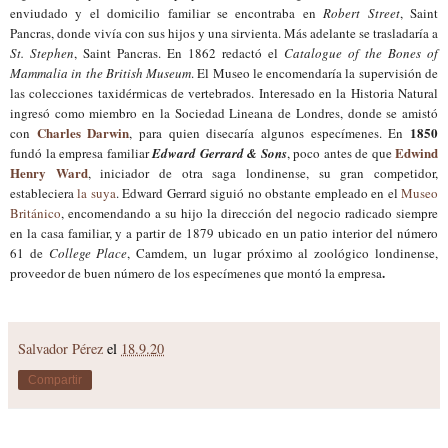
enviudado y el domicilio familiar se encontraba en
Robert Street
, Saint
Pancras, donde vivía con sus hijos y una sirvienta. Más adelante se trasladaría a
St. Stephen
, Saint Pancras. En 1862 redactó el
Catalogue of the Bones of
Mammalia in the British Museum
. El Museo le encomendaría la supervisión de
las colecciones taxidérmicas de vertebrados. Interesado en la Historia Natural
ingresó como miembro en la Sociedad Lineana de Londres, donde se amistó
Charles Darwin
1850
con
, para quien disecaría algunos especímenes. En
Edwind
fundó la empresa familiar
Edward Gerrard & Sons
, poco antes de que
Henry Ward
, iniciador de otra saga londinense, su gran competidor,
estableciera
la suya
. Edward Gerrard siguió no obstante empleado en el
Museo
Británico
, encomendando a su hijo la dirección del negocio radicado siempre
en la casa familiar, y a partir de 1879 ubicado en un patio interior del número
61 de
College Place
, Camdem, un lugar próximo al zoológico londinense,
.
proveedor de buen número de los especímenes que montó la empresa
Salvador Pérez
el
18.9.20
Compartir