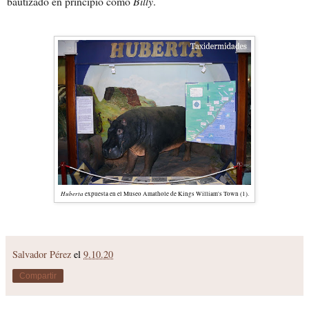
bautizado en principio como
Billy
.
Huberta
expuesta en el Museo Amathole de Kings William's Town (1).
Salvador Pérez
el
9.10.20
Compartir