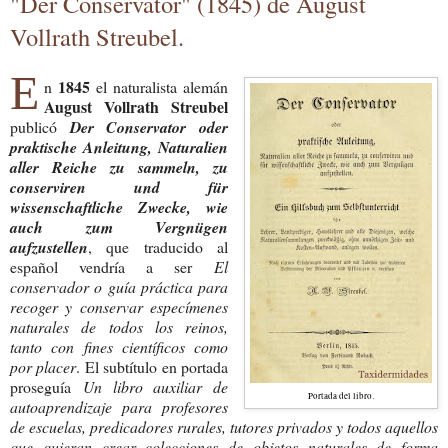
"Der Conservator" (1845) de August
Vollrath Streubel.
E
1845
n
el naturalista alemán
August Vollrath Streubel
publicó
Der Conservator oder
praktische Anleitung, Naturalien
aller Reiche zu sammeln, zu
conserviren und für
wissenschaftliche Zwecke, wie
auch zum Vergnügen
aufzustellen
, que traducido al
español vendría a ser
El
conservador o guía práctica para
recoger y conservar especímenes
naturales de todos los reinos,
tanto con fines científicos como
por placer
. El subtítulo en portada
proseguía
Un libro auxiliar de
Portada del libro.
autoaprendizaje para profesores
de escuelas, predicadores rurales, tutores privados y todos aquellos
que quieran crear colecciones de objetos naturales de forma