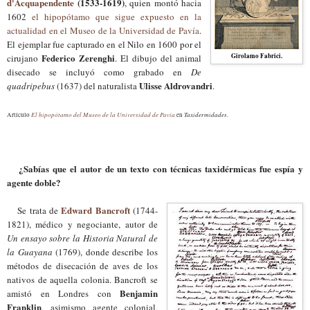
d'Acquapendente
(1533-1619)
, quien montó hacia
1602
el hipopótamo que sigue expuesto en la
actualidad en el Museo de la Universidad de Pavía
.
El ejemplar fue capturado en el Nilo en 1600 por el
Federico Zerenghi
Girolamo Fabrici.
cirujano
. El dibujo del animal
disecado se incluyó como grabado en
De
Ulisse Aldrovandri
quadripebus
(1637) del naturalista
.
El hipopótamo del Museo de la Universidad de Pavía
Taxidermidades
Artículo
en
.
¿Sabías que el autor de un texto con técnicas taxidérmicas fue espía y
agente doble?
Edward Bancroft
Se trata de
(1744-
1821), médico y negociante, autor de
Un ensayo sobre la Historia Natural de
la Guayana
(1769), donde describe los
métodos de disecación de aves de los
nativos de aquella colonia. Bancroft se
Benjamin
amistó en Londres con
Franklin
, asimismo agente colonial,