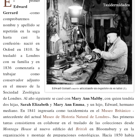
E
l primer
Edward
Gerrard
-como
comprobaremos
nombre y apellido se
repetirán en la saga
hasta casi la
confusión- nació en
Oxford en 1810. Se
trasladó a Londres
con su familia y en
1836 comenzaría a
trabajar como
conservador adjunto
en el museo de la
cuarto
Edward Gerrard
articulando un esqueleto en su taller (1).
Sociedad Zoológica
Mary Ann Maltby
de Londres. Al año siguiente se casó con
, con quien tendría
Sarah Elizabeth
Mary Ann Emma
dos hijas,
y
, y un hijo, Edward, hermano
mediano. En 1841 ingresaría como taxidermista en el
Museo Británico
-
antecedente del actual
Museo de Historia Natural de Londres
-
. Sus primeras
tareas consistieron en colaborar en el traslado de las colecciones desde
Montagu House
al nuevo edificio del
British
en Bloomsbury y en la
organización y montaje de preparaciones osteológicas. Hacía 1850 había