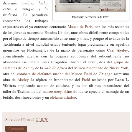
disecado también lucha
entre o antiguo y lo
moderno
. El periodista
El artículo de Thévenin de 1927.
comparaba los trabajos
expuestos en el ya entonces centenario
Museo de París
, con los más recientes
de los jóvenes museos de Estados Unidos, unas obras dificilmente comparables
por el lapso de tiempo transcurrido entre unas y otras, y porque el avance de la
Taxidermia a nivel mundial estaba teniendo lugar precisamente en aquellos
Carl Akeley
momentos en Norteamérica de la mano de personajes como
,
coincidiendo además con la pujanza económica del subcontinente, no
olvidemos ese detalle. Seis fotografías ilustran el texto, dos del
grupo de
elefantes de Akeley
de la
Sala de África
del
Museo Americano de Nueva York
,
otra del
combate de elefantes macho del Museo Field de Chigago
asimismo
Leon L.
obra de
Akeley
, la réplica de hipopótamo del
Field
realizada por
Walters
empleando acetato de celulosa, y las dos últimas instantáneas del
taller de Taxidermia del
museo neoyorkino
donde se aprecia el montaje de un
búfalo, dos rinocerontes y un
elefante asiático
.
Salvador Pérez
el
2.10.20
Compartir