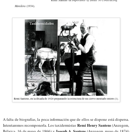
Remi Santens en
Importance of Detail in Constructing
Manikins
(1934).
Remi Santens, en la década de 1920 preparando la estructura de un ciervo montado entero (1).
A falta de biografías, la poca información que de ellos se dispone está dispersa.
Remi Henry Santens
Intentaremos recomponerla. Los taxidermistas
(Anzegem,
Joseph A. Santens
Bélgica, 16 de mayo de 1866) y
(Anzegem, mayo de 1874)