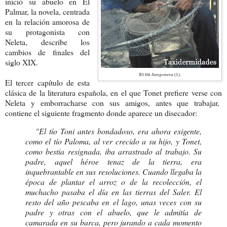
inició su abuelo en El
Palmar, la novela, centrada
en la relación amorosa de
su protagonista con
Neleta, describe los
cambios de finales del
siglo XIX.
Sangonera
El tío
(1).
El tercer capítulo de esta
clásica de la literatura española, en el que Tonet prefiere verse con
Neleta y emborracharse con sus amigos, antes que trabajar,
contiene el siguiente fragmento donde aparece un disecador:
"El tío Toni antes bondadoso, era ahora exigente,
como el tío Paloma, al ver crecido a su hijo, y Tonet,
como bestia resignada, iba arrastrado al trabajo. Su
padre, aquel héroe tenaz de la tierra, era
inquebrantable en sus resoluciones. Cuando llegaba la
época de plantar el arroz o de la recolección, el
muchacho pasaba el día en las tierras del Saler. El
resto del año pescaba en el lago, unas veces con su
padre y otras con el abuelo, que le admitía de
camarada en su barca, pero jurando a cada momento