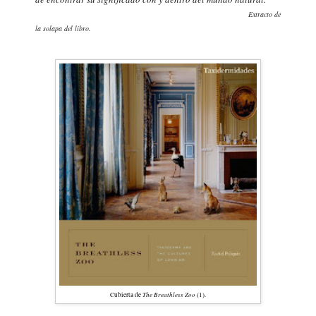
E
xtra
ct
o de
la solapa del libro.
The Breathless Zoo
Cubierta de
(1).