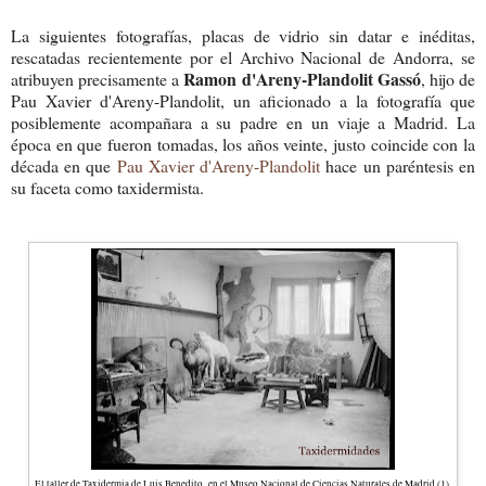
La siguientes fotografías, placas de vidrio
sin datar e inéditas,
rescatadas
recientemente por el Ar
c
hivo Nacional
de Andorra, se
Ramon
d'Areny-Plandolit Gassó
atribuyen precisamente a
, hijo de
Pau Xavier d'Areny-P
l
andolit, un aficionado a la fotografía qu
e
posiblemente acompañara a su padre en un viaje a Madrid.
La
época en que fueron tomadas, l
os años veinte,
j
usto
coincide con la
década en que
Pau Xavier d'
Areny
-Plandolit
hace un paréntes
is en
su faceta como
taxidermista.
El taller de Taxidermia de Luis Benedito en el Museo Nacional de Ciencias Naturales de Madrid (1).