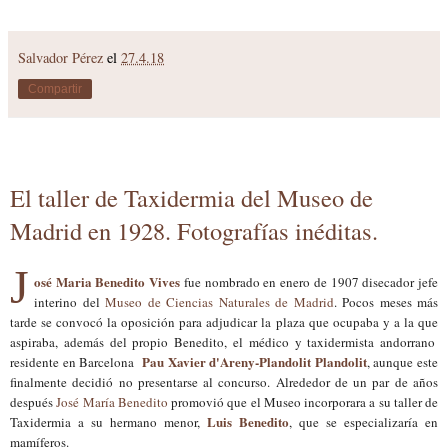
Salvador Pérez
el
27.4.18
Compartir
El taller de Taxidermia del Museo de
Madrid en 1928. Fotografías inéditas.
J
osé Maria Benedito Vives
fue nombrado en enero de 1907 disecador jefe
interino
del
Museo de Ciencias Naturales de Madrid
. P
ocos meses más
tarde se convocó la oposición para adjudicar la plaza que ocupaba y a la que
aspiraba, además del propio Benedito,
el médico y taxidermista andorrano
Pau Xavier d'Areny-Plandolit Plandolit
residente en Barcelona
, aunque
este
fina
lmente decidi
ó
no present
ar
se
al concurso
.
Alrededor de
un par de años
después
José María Ben
edit
o
promovió que el Museo incorporara a su taller de
Lu
is Benedito
Taxidermia a su hermano menor,
, que se especializaría en
mamíferos.