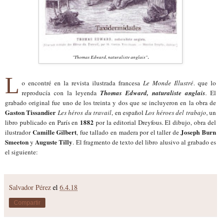
.
"Thomas Edward, naturaliste anglais"
L
o encontré en la revista ilustrada francesa
Le Monde Illustré
. que lo
reproducía con
la leyenda
Thomas Edward, naturaliste anglais
. El
grabado original fue uno
de
los treinta y dos que se incluyeron en la obra de
Gaston Tissandier
Les héros du travail
, en español
Los héroes del trabajo
, un
1882
libro publicado en París en
por la editorial Dreyfous. El dibujo, obra del
Camille Gilbert
Joseph Burn
ilustrador
, fue tallado en madera por el taller de
Smeeton
Auguste Tilly
y
. El fragmento de texto del libro alusivo al grabado es
el siguiente:
Salvador Pérez
el
6.4.18
Compartir