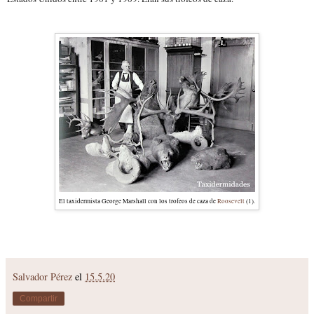
El taxidermista George Marshall con los trofeos de caza de
Roosevelt
(1).
Salvador Pérez
el
15.5.20
Compartir