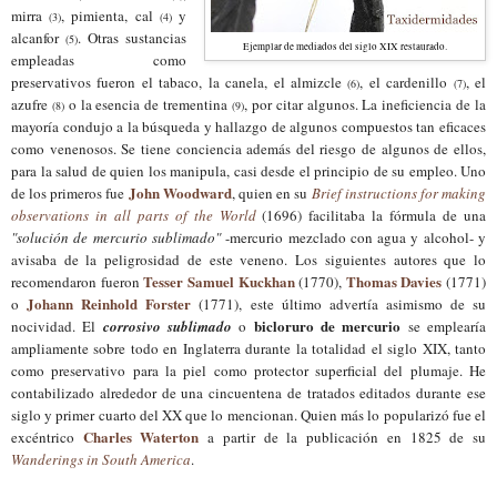
mirra
, pimienta, cal
y
(3)
(4)
alcanfor
. Otras sustancias
(5)
Ejemplar de mediados del siglo XIX restaurado.
empleadas como
preservativos fueron el tabaco, la canela, el almizcle
, el cardenillo
, el
(6)
(7)
azufre
o la esencia de trementina
, por citar algunos. La ineficiencia de la
(8)
(9)
mayoría condujo a la búsqueda y hallazgo de algunos compuestos tan eficaces
como venenosos. Se tiene conciencia además del riesgo de algunos de ellos,
para la salud de quien los manipula, casi desde el principio de su empleo. Uno
John Woodward
de los primeros fue
, quien en su
Brief instructions for making
observations in all parts of the World
(1696) facilitaba la fórmula de una
"solución de mercurio sublimado"
-mercurio mezclado con agua y alcohol- y
avisaba de la peligrosidad de este veneno. Los siguientes autores que lo
Tesser Samuel Kuckhan
Thomas Davies
recomendaron fueron
(1770),
(1771)
Johann Reinhold Forster
o
(1771), este último advertía asimismo de su
bicloruro de mercurio
nocividad. El
corrosivo sublimado
o
se emplearía
ampliamente sobre todo en Inglaterra durante la totalidad el siglo XIX, tanto
como preservativo para la piel como protector superficial del plumaje. He
contabilizado alrededor de una cincuentena de tratados editados durante ese
siglo y primer cuarto del XX que lo mencionan. Quien más lo popularizó fue el
Charles Waterton
excéntrico
a partir de la publicación en 1825 de su
Wanderings in South America
.