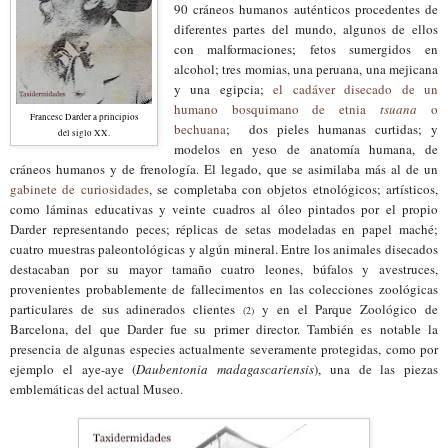
90
cráneos
humanos
auténticos
procedentes de
diferentes part
es del mundo, algunos de
ellos
con malformaciones
; fetos sumergidos en
alcohol; tres momias, una peruana, una me
j
icana
y una egipcia;
el
cadáver disecado de un
humano bosquimano de etnia
tsuana
o
Francesc Darder
a
principios
bechuana
;
dos pieles human
as curtidas
;
y
del siglo XX
.
modelos en yeso
de anatomía humana
,
de
cráneos humanos
y de frenol
o
gía
.
El legado, que se asimi
l
aba más al de un
gabinete de curiosidades
, se completaba con objetos etnológicos
;
artísticos
,
como láminas educativas y
veinte
cuadros al óleo pintado
s por
el propio
Darder representando peces
;
réplicas de setas modeladas en papel maché
;
cuatro muestras paleontológicas y algún mineral.
Entre los animales disecados
d
estacaban por su
mayor tamaño
cuatro leones,
búfalos
y avestruces
,
provenientes probablemente de
fallecimentos en la
s colecciones zoológicas
particulares de sus
adinerados clientes
y en el Parque Zoológico de
(2)
Barcelona,
del que Darder
fue su primer director. También es notable la
presencia de
algunas especies actualmente
severamente protegidas, como por
ejemplo
el aye-aye
(
Daubentonia madagascariensis
)
, una de las piezas
emblemáticas del actual Museo.