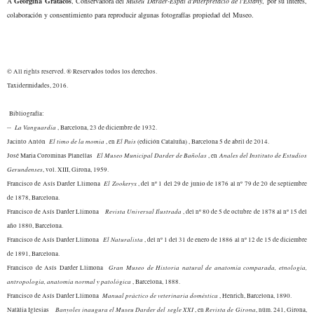
A
Georgina Gratacó
s
, Conservadora del
Museu Darder-Espai d'Interpretació de l'Estan
y
, por su
interé
s,
colaboración y consentimiento para repr
oducir
algunas fotografías propiedad del Museo
.
© All rights reserved. ® Reservados todos los derechos.
Taxidermidades, 2016
.
Bibliografía:
La Vanguardia
-
-
, Barcelona, 23 de diciembre de 1932.
El timo de la momia
El País
Jacinto Antón
, en
(edición Cataluña) , Barcelona 5 de abril de 2014.
El Museo Municipal Darder de Bañolas
Anales del Instituto de Estudios
José Maria Corominas Planellas
, en
Gerundenses
, vol. XIII, Girona, 1959.
El Zookeryx
Francisco de Asís Darder Llimona
, del nº 1 del 29 de junio de 1876 al nº 79 de 20 de septiembre
de 1878, Barcelona.
Revista Universal Ilustrada
Francisco de Asís Darder Llimona
, del nº 80 de 5 de octubre de 1878 al nº 15 del
año 1880, Barcelona.
El Naturalista
Francisco de Asís Darder Llimona
, del nº 1 del 31 de enero de 1886 al nº 12 de 15 de diciembre
de 1891, Barcelona.
Gran Museo de Historia natural de anatomía comparada, etnología,
Francisco de Asís Darder Llimona
antropología, anatomía normal y patológica
, Barcelona, 1888.
Manual práctico de veterinaria doméstica
Francisco de Asís Darder Llimona
, Henrich, Barcelona, 1
89
0
.
Banyol
es inaugura el Museu Darder del segle XXI
Revista de Girona
Nat
à
lia Iglesias
, en
, núm. 241, Girona,