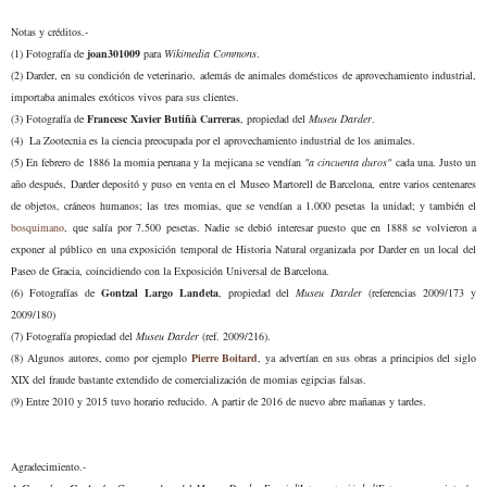
Notas
y
créditos.-
(1) Fotografía de
joan301009
para
Wikimedia Commons
.
(2)
Darder, en su condición de veterinario, además de animales domésticos de aprovechamiento industrial,
importaba animales exóticos viv
os
para sus cliente
s.
(3) Fotografía de
Francesc Xavier Butiñà Carreras
,
propiedad del
Museu Darder
.
(
4
)
L
a Zootecnia es la ciencia preocupada
por el
aprovechamiento industrial de los
animales
.
(
5
)
En febrero de 1886 la momia peruana y la mej
icana se vendí
an
"a cincuenta duros"
cada una.
Justo un
año después, Darder depositó y puso en venta en el Museo Martorell de Barcelona, entre varios centenares
de objetos, cráneos humanos
;
las tres momias,
que se ven
dían a 1.00
0
pesetas la unidad
;
y también el
bosquimano
, que salía por 7.500 pesetas. Nadie se debió interesar puesto que en 1888
se volvieron a
exponer
al público en una exposición temporal
de Historia Natural
organizada por Darder
en un
local d
el
Paseo de Gracia, coincidiendo con la Exposición Universal de Barcelona
.
(
6
) Fotografías de
Gontzal Largo Landeta
, propiedad de
l
Museu Darder
(referencias
2009
/
173 y
2009/180)
(7) Fotografía propiedad del
Museu Darder
(ref. 2009/216).
(8)
Algunos autores, como por ejemplo
Pierre Boitard
, ya advertían
en sus obras
a principios del siglo
XIX
del fraude bastante extendido de comercialización de momias egipcias
falsas
.
(9) Entre 2010 y 2015 tuvo horario reducido. A partir de 2016 de nuevo abre mañanas y tardes.
Agradecimiento.-