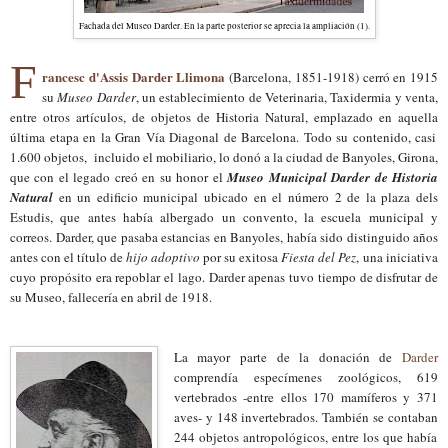
Fachada del Museo Darder. En la parte posterior se aprecia la ampliación (1).
F
rancesc d'Assis Darder Llimona
(Barcelona, 1851-1918) cerró en 1915
su
Museo Darder
, un
establecimiento de
Veterinaria, Taxidermia y venta,
entre otros artículos, de objetos de Historia Natural, emplazado en aquella
última etapa en
la Gran Vía Diagonal de B
a
rcelona
. T
odo su conteni
do
,
casi
1.600 objetos
,
incluido el mobiliario, lo donó a
la ciudad de Banyoles, Girona,
que con el legado
cre
ó en su honor el
Museo Municipal Darder de Historia
Natural
en
un edificio municipal
ubicado en el número 2 de la plaza dels
Estudis
, que antes había albergado un convento,
la
e
scuela
m
un
icipal y
c
orreos.
Darder, que pasaba estancias en Banyoles, había sido
distinguido años
antes con el título
de
hijo adoptivo
por su
exitosa
F
iesta del Pez
,
una iniciativa
cuyo propósito era repoblar
el lago. Darder apenas
tuvo tiempo de
disfrutar
de
su
Museo, fallec
ería
en abril de 1918.
La ma
yor parte de la
donación de
Darder
comprendía especímenes zoológicos
, 619
vertebrados
-
entre ellos 170 mamíferos y 371
aves-
y
148 invertebrados
. También se contaban
244 objetos antropológicos, entre
los que había