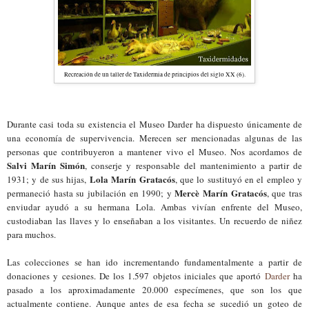
Recreación de un taller de Taxidermia de principios del siglo XX (6).
Durante casi toda su existencia
el Museo Darder
ha dispuesto únicam
ente
de
una economía de supervivencia.
Merecen ser
mencionadas
algunas de las
personas que
contribuyeron a ma
ntener vivo el Museo. Nos acordamos de
Salvi Marín
S
imón
, conserje y responsable del m
ant
enimiento
a partir de
Lola Marín Gratacós
1931
;
y de sus
hi
jas,
, que lo sustituyó
en el empleo y
Mercè Marí
n Gratacós
permaneció hasta su jubilación en 1990; y
, que
tras
enviudar ayudó a su hermana Lola. Ambas vivían
enfrente
del Mus
e
o,
custodiaban las llaves y
lo enseñaban a
los visitantes. Un recuerdo de niñez
para
muchos.
Las colecciones se han ido incrementando
fundamentalmente
a partir de
donaciones
y cesiones.
De l
o
s 1.
597 objetos iniciales que aportó
Darder
ha
pasado a los a
proximadamente 20.000 especímenes, que son los que
ac
t
ualmente contiene.
Aunque antes de esa fecha
se
sucedió
un goteo de