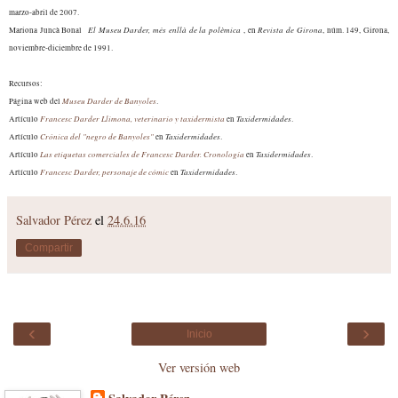
marzo-abril de 2007.
El Muse
u
Darder
, més en
llà de la polèmica
Revista de Girona
Mariona Juncà Bonal
, en
,
núm. 149, Girona,
noviembre-diciembre de 1991.
Recursos:
Muse
u
Darder
de Banyoles
Página web del
.
Francesc Darder Llimona, veterinario y taxidermista
Taxidermidades
Artículo
en
.
Crónica del "
n
egro de Banyoles"
Taxidermidades
Artículo
en
.
Las etiquetas comerciales de Francesc Darder. Cronología
Taxidermidades
Artí
cul
o
en
.
Francesc Darder, personaje de cómic
Taxidermidades
Artículo
en
.
Salvador Pérez
el
24.6.16
Compartir
‹
›
Inicio
Ver versión web