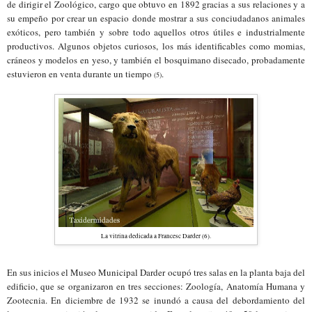
de
dirigir el
Zoológico, cargo que obtuvo en 1892 gracias a sus relaciones y
a
su empeño
por
crear un espacio
don
de mostrar a
sus conciudadanos anim
ales
exóticos,
pero también y sobre todo
aquellos
otros
útiles e
industrialmente
productivos.
Algunos objetos curiosos, los más identificables
como
momias,
cráneos y modelos en yeso, y también el bosquimano disecado, probadamente
es
tuvieron en venta durante un tiempo
.
(
5
)
La vitrina dedicada a Francesc Darder (6).
En sus inicios el Museo
Municipal Darder ocupó tres salas en la planta baja del
edifi
cio
, que se organizaron en tres secciones
: Zoología
, An
atomía
H
umana y
Zootecnia
. En diciembre de 1932 se inundó a causa del debordamiento del