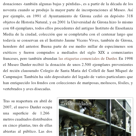
donaciones -también algunas bajas y p
érdidas-, es
a partir de l
a década de los
noventa cuando se produ
jo
la mayor parte de incorporaciones al Museo. Así
por ejemplo,
en 1991 el
A
yuntamiento de Girona ced
ió
en depósito 318
objetos de Historia Natural,
y en 2001 la Universidad de Girona hizo lo mismo
con 68 ejemplares, todos ellos
procedentes del antiguo I
nstituto de
Enseñanza
Media de la ciudad, colección que se completaba
c
on el centenar largo
que
todavía se conservan en el Instituto Jaume Vicens Vives, también de Girona,
heredero
del anterior.
Buena parte de
ese medio millar de
especímenes son
exóticos y
fueron comprados a mediados del siglo XIX a comerc
iantes
franceses, pero también abundan
las etiquetas comerciales de Darder
. En 1998
el Museo Darder recibió
la donación de unos 2.500 ejemplares provenientes
del recién clausurado Colegio de Santa Maria del Collell
de
Sant Miquel de
Campmajor
. También ha sido deposit
a
rio del legado de varios particulares que
han enrique
cido los fondos con colecciones de maripos
as, moluscos, fósiles, y
vertebrados y aves disecadas.
Tras
su
r
eapertura en abril de
2007,
el nuevo
Darder ocupa
una superficie de
1.266
metros cu
a
drados
distribuidos
en
cinco plantas, tres de ellas
abiertas al público
.
Las dos