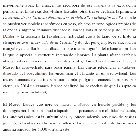
mayormente
aves
. El almacén se incorpora de esa manera a
la exposición
permanente. En
tre esas dos vitrinas laterales, otras tres se dedican, la primera a
L
a mirada de las
Ciencias Naturales en el siglo XIX y principios del XX
, donde
se pueden ver modelos anatómicos en yeso
,
objetos antropológicos propios de
la época y algunos animales disecados;
un
a segunda
al personaje de
Francesc
Darder
; y la tercera a la Taxidermia
,
actividad que a lo largo de su historia
siempre estuvo
"al servicio de la
C
iencia
"
y
donde, por ejemplo, se muestra un
mangabey de collar bla
nco
disecado ante una radiografía del mismo animal en
la que se aprecia la estructura
interna de alambres.
L
a planta sóta
no
también
alberga
salas de reserva y
para u
so de
investigadores.
En esta nueva etapa, el
M
useo ha aprovechado para pasar página. L
as
únicas referencias al
cadáver
disecado del bosquimano
las encontrar
á
el visitante en un audiovisual.
Los
restos humanos expuestos son una momia y algunos cráneos humanos
. Por
cierto, en 2014 un examen forense confirmó
las sospechas de que
la supuesta
momia egipcia
era falsa
.
(8)
El
M
useo
Darder
, que abre de martes a sábado en horario partido y los
domingos po
r
la mañana, est
á
adaptado
a las personas con mobilidad reducida
,
los audiovisuales están subtitulados,
y ofrece ade
más
servicios de visitas
guiadas, actividades didácticas y talleres
. La afluencia media
de los últimos
años ha rondado
los
5.000
visitantes
.
(9)