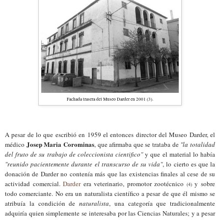
Fachada trasera del Museo Darder en 2001 (3).
A
pesar de lo que escribió en 1959 el entonces director del Museo Darder, el
Josep Maria Corominas
médico
, que afirmaba que se trataba de
"la totalidad
del fruto de su trabajo de coleccionista cientifico"
y que el material lo había
"reunido pacientemente durante el transcurso de su vida"
, lo cierto es que la
donación de Darder no contenía más que
l
as existencia
s
finales al cese de su
actividad comercial.
Darder
era veterinario, promotor z
ootécnico
y
sobre
(4)
todo comerciante
.
No era un naturalista científico a p
esar de que
él mismo se
atribuía la condición de
naturalista
, una cate
goría que tradicionalmente
adquiría quien simplemente se in
teresaba por las Ciencias Naturales
;
y a pesar