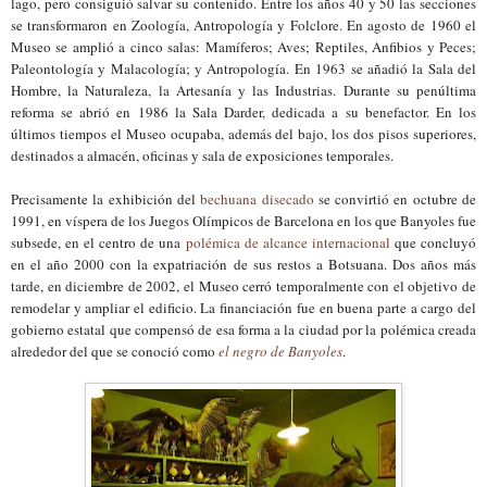
lago, pero consiguió salvar
su contenido
. Entre los años 40 y 50
las secciones
se transforma
ron en Zoología
, An
tropología y Folclore.
En agosto de 1
960 el
Museo se amplió
a
cinco salas: Mamíferos
;
Aves
; Reptiles,
A
nfibios y
P
eces;
Pal
eontología
y
Malacología; y Antropología. En 1963 se añadió la Sala del
Hombre, la Naturale
za, la Artesanía y las Industrias. Durante su penúltima
reforma se abrió en 1986 la Sala Darder
,
dedicada a su benefactor. En los
últimos tiempos el Museo ocu
paba, además de
l bajo
, l
os dos pisos
superiores
,
destinad
o
s a
almac
én, oficinas y sala de exposiciones temporales.
Precisamente la exhibición del
bechuana
disecado
se convirtió en octubre de
1991, en víspera de l
os Juegos Olímpicos
de Barcelona
en los que Banyoles
fue
subsede,
en el centro de una
polémica de alcance internacional
que conclu
y
ó
en el año 2000 con
la expatriación de sus restos a
Bots
u
ana.
Dos
años más
tarde, e
n diciembre de 2002, el Museo c
err
ó
temporalmente
con el objetivo de
remodelar y ampliar el edificio.
L
a financiación
fue en buena parte a cargo del
go
bierno estatal
que compensó de esa forma a
la ciudad
por la polémica creada
a
lrededor del que se conoció como
el negro de Banyoles
.