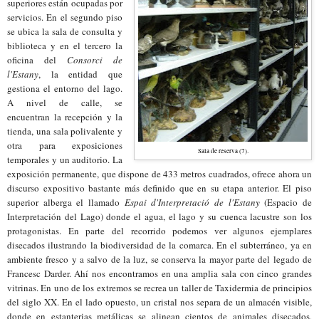
superiores están ocupadas por
servicios. En el segundo piso
se ubica la sala de consulta y
biblioteca
y en el tercero
la
oficina del
Consorci de
l'Estany
,
la entidad que
gestiona el
entorno del lago
.
A
nivel de cal
le, se
encuentran la recepción y la
tienda,
una
sala polivalente y
otra para exposiciones
Sala de reserva (7).
temporales y un auditorio. La
exposición permanente, que dispone de 4
33 metros cuadrados,
ofrece ahora un
discurso expositivo
bastante más definido que en su eta
pa anterior
.
E
l piso
superior alberga el llamado
Espa
i d'Interpretació de
l'Estany
(
Espa
cio de
Interpretación del Lago) donde el agua, el lago y su cuenca lacustre son
los
protagonis
tas
.
En parte del recorrido podemos ver algunos ej
emplares
disecados
ilustrando
la
biodiversidad de la comarca. En el
subterráneo, ya en
ambiente
fresco y a salvo de la luz, se conserva la mayor parte del legado de
Francesc Darder. Ahí
nos encontramos en una
amplia sala con cinco grandes
vitrinas. En uno de los extremos se recre
a
un taller de
Taxidermia de principios
del siglo XX
. En el lado opuesto,
un cristal nos separa de
un almacén visible,
donde en estanterias metálicas se
a
linean cientos de animales disecados,