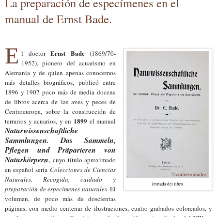
La preparación de especímenes en el
manual de Ernst Bade.
E
Ernst Bade
l doctor
(1869/70-
1952), pionero del acuarismo en
Alemania y de quien apenas conocemos
más detalles biográficos, publicó entre
1896 y 1907 poco más de media docena
de libros acerca de las aves y peces de
Centroeuropa, sobre la construcción de
1899
terrarios y acuarios, y en
el manual
Naturwissenschaftliche
Sammlungen. Das Sammeln,
Pflegen und Präparieren von
Naturkörpern
,
cuyo título aproximado
en español sería
Colecciones de Ciencias
Naturales.
Recogida, cuidado y
Portada del libro.
preparación de especímenes naturales
. El
volumen, de poco más de doscientas
páginas, con medio centenar de ilustraciones, cuatro grabados coloreados, y