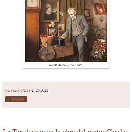
His Old Wedding Hat
(1943).
Salvador Pérez
el
25.3.22
Compartir
La Taxidermia en la obra del pintor Charles