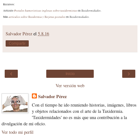
Recu
rsos:
Postales humorísticas inglesas sobre taxidermistas
Taxidermidades
Artículo
en
.
artículos sobre Taxidermia y Tarjetas postales
Taxidermidades
Más
en
.
Salvador Pérez
el
5.8.16
Compartir
‹
›
Inicio
Ver versión web
Salvador Pérez
Con el tiempo he ido reuniendo historias, imágenes, libros
y objetos relacionados con el arte de la Taxidermia.
'Taxidermidades' no es más que una contribución a la
divulgación de mi oficio.
Ver todo mi perfil