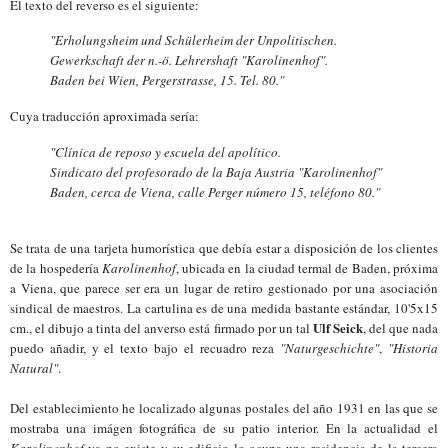
El texto del reverso es el siguiente:
"Erholungsheim und Schülerheim der Unpolitischen.
Gewerkschaft der n.-ö. Lehrershaft "Karolinenhof".
Baden bei Wien, Pergerstrasse, 15. Tel. 80."
Cuya traducción aproximada sería:
"Clínica de reposo y escuela del apolítico.
Sindicato del profesorado de la Baja Austria "Karolinenhof"
Baden, cerca de Viena, calle Perger número 15, teléfono 80.
"
Se trata de una tarjeta humorística que debía estar
a disposición de los clientes
de la hospedería
Karolinenhof
, ubicada en la ciudad termal de Baden, próxima
a Viena, que parece ser era un lugar de retiro gestionado por una asociación
sindical de maestros.
La cartulina es de
una medida bastante estándar, 10'5x15
Ulf Seick
cm.,
el dibujo a tinta del anverso está firmado por un tal
, del que nada
puedo
añadir
, y
el
texto bajo el recuadro
reza
"Naturgeschichte"
,
"Historia
Natural"
.
Del establecimiento he localizado algunas postales del año 1931 en las que se
mostraba una imágen fotogr
áfica
de
su
patio interior. En la actualidad el
Karolinenhof
ya no existe y su edificio lo ocupa una residencia de la tercera