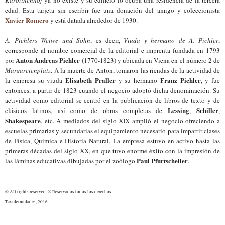
edad. Esta tarje
ta
sin escribir fue una donación del amigo y coleccionista
Xavier Romero
y está datada alrededor de 1930.
A. Pichlers Wetwe und Sohn
, es decir,
Viuda y hermano de A. Pichler
,
corresponde al nombre comercial de la editorial e imprenta fundada en 1793
Anton Andreas Pichler
por
(1770-1823) y ubicada en Viena en el número 2 de
Margaretenplatz
. A la muerte de Anton, tomaron las riendas de la actividad de
Elisabeth
Praller
Franz Pichler
la empres
a
su viuda
y su hermano
, y fue
entonces, a partir de 1823 cuando
el negocio
adoptó dich
a
denominación. Su
actividad como editorial se centró en la publicación de libros de texto y de
Lessing
Schiller
cl
á
sicos latinos, así como de obras completas de
,
,
Shakespeare
, etc.
A mediados del siglo XIX amplió el negocio ofreciendo a
escuelas primarias y secundarias el equipamiento necesario para impartir clases
de Física, Química e Historia Natural.
La
empresa
estuvo en activo h
asta las
primeras décadas del siglo XX, en que tuvo enorme éxito con la
impresión
de
Paul Pfurtscheller
las láminas educativas dibujadas por el zoólogo
.
© All rights reserved. ® Reservados todos los derechos.
Taxidermidades, 2016.