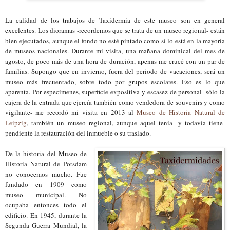
La calidad de los trabajos de Taxidermia de este museo son en general
excelentes. Los dioramas -recordemos que se trata de un museo regional- están
bien ejecutados, aunque el fondo no esté pintado como sí lo está en la mayoría
de museos nacionales. Durante mi visita, una mañana dominical del mes de
agosto, de poco más de una hora de duración, apenas me crucé con un par de
familias. Supongo que en invierno, fuera del periodo de vacaciones, será un
museo más frecuentado, sobre todo por grupos escolares. Eso es lo que
aparenta. Por especímenes, superficie expositiva y escasez de personal -sólo la
cajera de la entrada que ejercía también como vendedora de souvenirs y como
vigilante- me recordó mi visita en 2013 al
Museo de Historia Natural de
Leipzig
, también un museo regional, aunque aquel tenía -y todavía tiene-
pendiente la restauración del inmueble o su traslado.
De la historia del Museo de
Historia Natural de Potsdam
no conocemos mucho. Fue
fundado en 1909 como
museo municipal. No
ocupaba entonces todo el
edificio. En 1945, durante la
Segunda Guerra Mundial, la