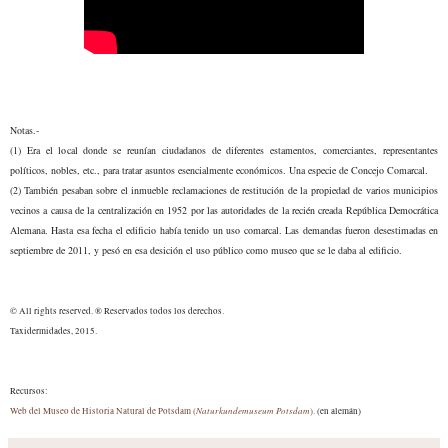
Notas.-
(1) Era el local donde se reunían ciudadanos de diferentes estamentos, comerciantes, representantes
políticos, nobles, etc., para tratar asuntos esencialmente económicos. Una especie de Concejo Comarcal.
(2) También pesaban sobre el inmueble reclamaciones de restitución de la propiedad de varios municipios
vecinos a causa de la centralización en 1952 por las autoridades de la recién creada República Democrática
Alemana. Hasta esa fecha el edificio había tenido un uso comarcal. Las demandas fueron desestimadas en
septiembre de 2011, y pesó en esa desición el uso público como museo que se le daba al edificio.
© All rights reserved. ® Reservados todos los derechos.
Taxidermidades, 2015.
Recursos:
Naturkundemuseum Potsdam
Web del Museo de Historia Natural de Potsdam (
).
(en alemán)