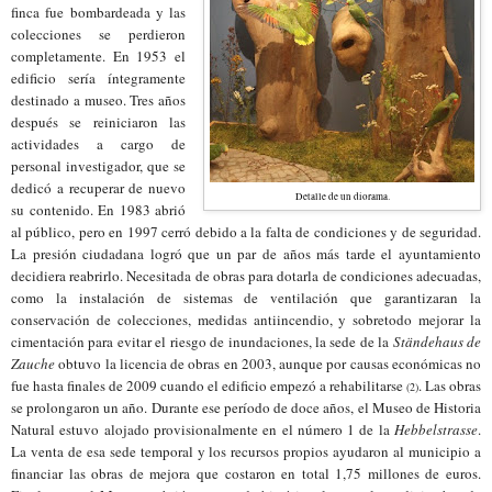
finca fue bombardeada y las
colecciones se perdieron
completamente. En 1953 el
edificio sería íntegramente
destinado a museo. Tres años
después se reiniciaron las
actividades a cargo de
personal investigador, que se
dedicó a recuperar de nuevo
Detalle de un diorama.
su contenido. En 1983 abrió
al público, pero en 1997 cerró debido a la falta de condiciones y de seguridad.
La presión ciudadana logró que un par de años más tarde el ayuntamiento
decidiera reabrirlo. Necesitada de obras para dotarla de condiciones adecuadas,
como la instalación de sistemas de ventilación que garantizaran la
conservación de colecciones, medidas antiincendio,
y sobretodo mejorar la
cimentación para evitar el riesgo de inundaciones,
la sede de la
Ständehaus de
Zauche
obtuvo la licencia de obras en 2003, aunque por causas económicas no
fue hasta finales de 2009 cuando el edificio empezó a rehabilitarse
. Las obras
(2)
se prolongaron un año. Durante ese período de doce años, el Museo de Historia
Natural estuvo alojado provisionalmente en el número 1 de la
Hebbelstrasse
.
La venta de esa sede temporal y los recursos propios ayudaron al municipio a
financiar las obras de mejora que costaron en total 1,75 millones de euros.