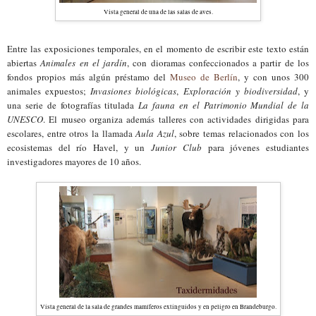
Vista general de una de las salas de aves.
Entre las exposiciones temporales, en el momento de escribir este texto están
abiertas
Animales en el jardín
, con dioramas confeccionados a partir de los
fondos propios más algún préstamo del
Museo de Berlín
, y con unos 300
animales expuestos;
Invasiones biológicas
,
Exploración y biodiversidad
, y
una serie de fotografías titulada
La fauna en el Patrimonio Mundial de la
UNESCO
. El museo organiza además talleres con actividades dirigidas para
escolares, entre otros la llamada
Aula Azul
, sobre temas relacionados con los
ecosistemas del río Havel, y un
Junior Club
para jóvenes estudiantes
investigadores mayores de 10 años.
Vista general de la sala de grandes mamíferos extinguidos y en peligro en Brandeburgo.