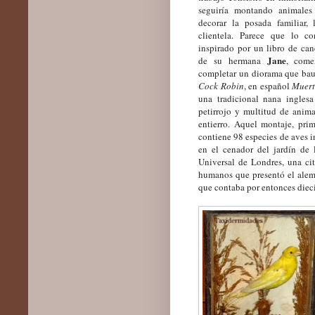
seguiría montando animales 
decorar la posada familiar,
clientela. Parece que lo c
inspirado por un libro de ca
Jane
de su hermana
, come
completar un diorama que ba
Cock Robin
, en español
Muert
una tradicional nana ingles
petirrojo y multitud de anima
entierro. Aquel montaje, pri
contiene 98 especies de aves i
en el cenador del jardín de
Universal de Londres
,
una cit
humanos que presentó el ale
que contaba por entonces dieci