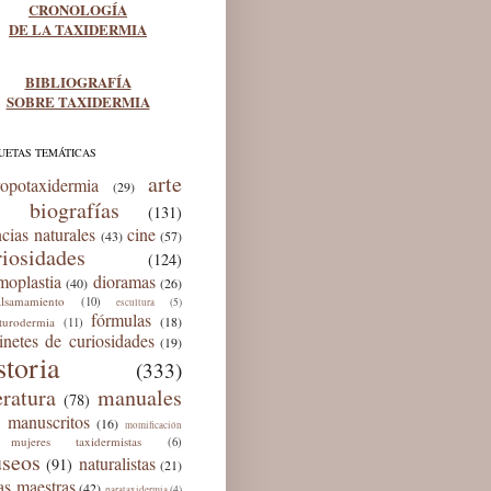
CRONOLOGÍA
DE LA TAXIDERMIA
BIBLIOGRAFÍA
SOBRE TAXIDERMIA
UETAS TEMÁTICAS
arte
ropotaxidermia
(29)
biografías
(131)
ncias naturales
cine
(43)
(57)
riosidades
(124)
moplastia
dioramas
(40)
(26)
lsamamiento
(10)
(5)
escultura
fórmulas
(18)
lturodermia
(11)
inetes de curiosidades
(19)
storia
(333)
eratura
manuales
(78)
manuscritos
(16)
momificación
mujeres taxidermistas
(6)
seos
naturalistas
(91)
(21)
as maestras
(42)
(4)
parataxidermia