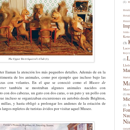
(1)
H
Hond
Hotal
Hunzi
Imp
Jenks
Kette
(3)
Lac
Roye
L
The Upper Ten
Squirrel's Club
.
o
(1)
(1)
Llofr
Man
ter llaman la atención los más pequeños detalles. Además de en la
stimenta de los animales, como por ejemplo que incluso bajo las
Marte
Ma
calzas con volantes. En el que se conoció como el
Museo de
tter
también se mostraban algunos animales nacidos con
Maxw
o con dos cabezas, un gato con dos caras, o un pato y un pollo con
(1)
Me
 que incluso se organizaban excursiones en autobús desde Brighton,
Mi
millas, y hasta obligó a prolongar los andenes de la estación de
M
(1)
 largos repletos de turistas ávidos por visitar aquel Museo
.
Fon
Na
Ni
Ortle