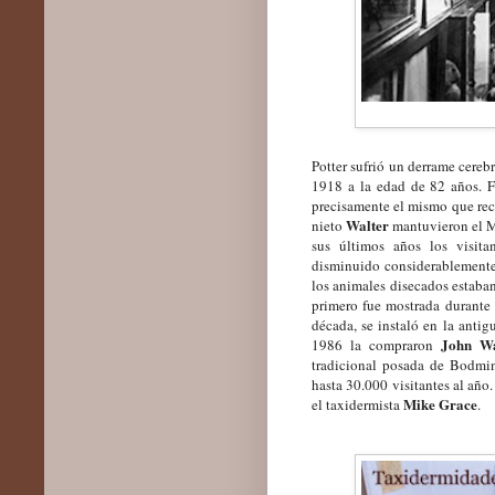
Potter sufrió un derrame cereb
1918 a la edad de 82 años. F
precisamente el mismo que rec
Walter
nieto
mantuvieron el M
sus últimos años los visita
disminuido considerablement
los animales disecados estaba
primero fue mostrada durante
década, se instaló en la antig
John Wa
1986 la compraron
tradicional posada de Bodmin
hasta 30.000 visitantes
al
año.
Mike Grace
el taxidermista
.