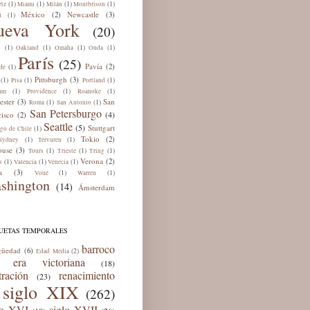
(1)
(1)
(1)
(1)
tz
Miami
Milán
Montbrison
México
Newcastle
(2)
(3)
(1)
ú
ueva York
(20)
(1)
(1)
(1)
(1)
s
Oakland
Omaha
Onda
París
(25)
Pavía
(2)
(1)
de
Pittsburgh
(3)
(1)
(1)
(1)
Pisa
Portland
(1)
(1)
(1)
am
Providence
Roanoke
ester
San
(3)
(1)
(1)
Roma
San Antonio
San Petersburgo
(4)
cisco
(2)
Seattle
(5)
Stuttgart
(1)
ago de Chile
Tokio
(2)
(1)
(1)
Sydney
Tervuren
ouse
(3)
(1)
(1)
(1)
Tours
Trieste
Tring
Verona
(2)
(1)
(1)
(1)
s
Valencia
Venecia
a
(3)
(1)
(1)
Voué
Warren
shington
(14)
Ámsterdam
QUETAS TEMPORALES
barroco
güedad
(6)
(2)
Edad Media
era victoriana
(18)
tración
renacimiento
(23)
siglo XIX
(262)
lo XVI
siglo XVII