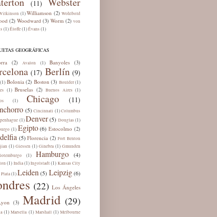
terton
Webster
(11)
Williamson
(2)
(1)
Wilkinson
Wohlbold
ood
Woodward
Worm
(2)
(3)
(2)
von
(1)
(1)
(1)
ns
Éloffe
Évans
UETAS GEOGRÁFICAS
rra
Banyoles
(2)
(3)
(1)
Avalon
rcelona
Berlín
(17)
(9)
Bolonia
Boston
(2)
(3)
(1)
(1)
Boulder
Bruselas
(2)
(1)
(1)
es
Buenos Aires
Chicago
(11)
(1)
os
nchorro
(5)
(1)
Cincinnati
Columbus
Denver
(5)
(1)
(1)
penhague
Douglas
Egipto
(6)
Estocolmo
(2)
(1)
burgo
delfia
(5)
Florencia
(2)
Fort Benton
(1)
(1)
(1)
jian
Giessen
Ginebra
Gmunden
Hamburgo
(4)
(1)
Gotemburgo
(1)
(1)
(1)
ton
India
Ingolstadt
Kansas City
Leiden
Leipzig
(5)
(6)
(1)
 Plata
ondres
(22)
Los Ángeles
Madrid
(29)
Lyon
(3)
(1)
(1)
(1)
ua
Marsella
Marshall
Melbourne