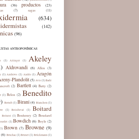
tura
productos
(36)
(23)
tas
sagas
(7)
(11)
xidermia
(634)
xidermistas
(142)
cnicas
(96)
QUETAS ANTROPONÍMICAS
Akeley
(1)
(1)
s
Aitinger
)
Aldrovandi
(6)
Allen
(3)
Aragón
(1)
(1)
(1)
n
Andrews
Andés
reny-Plandolit
(5)
(1)
Avis
Bade
Bartlett
(4)
ancroft
Batty
(2)
(2)
Benedito
Belon
(2)
(1)
r
)
Birani
(4)
(1)
(1)
Berndt
Blanchon
Boitard
(1)
(1)
rre
Boisduval
Bonhenry
Boudarel
(2)
(1)
Bolnest
Bowdich
(6)
Boyle
(2)
(1)
ourdet
Browne
Brown
(9)
(7)
(1)
(6)
(1)
(1)
(1)
Bruchac
Brunet
Brückmann