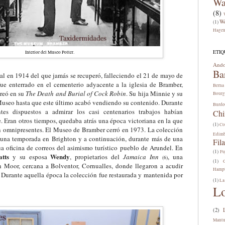
Wa
(8)
W
(1)
Hage
ETIQ
Interior del Museo Potter.
Ando
Ba
ral en 1914 del que jamás se recuperó, falleciendo el 21 de mayo de
ue enterrado en el cemen
terio ad
y
acente a la iglesia de Bramber,
Berna
reó en su
The
D
eath and
B
urial of Cock Robin
.
Su hija Minnie y su
Bourg
useo hasta que este último acab
ó
vendiendo su contenido. Durante
Burde
ntes dispuestos a admirar los casi centenarios trabajos habían
Chi
e
. Eran otros ti
empos,
quedaba
atrás
una
época victoriana en la que
(1)
Co
n omnipresentes. El Museo de Bramber cerró en 1973. La colección
Edim
 una temporada en Brighton y a continuación, durante más de una
Fila
ua oficina de correos del asimismo turístico pueblo de Arundel. En
(1)
Fu
tts
Wendy
y su esposa
, propietarios del
Jamaica Inn
, una
(
6
)
(1)
 Moor, cercana a Bolventor, Cornualles, donde llegaron a acudir
Hamp
 Durante aquella época la colección fue restaurada y mantenida por
(1)
La
L
(2)
Mant