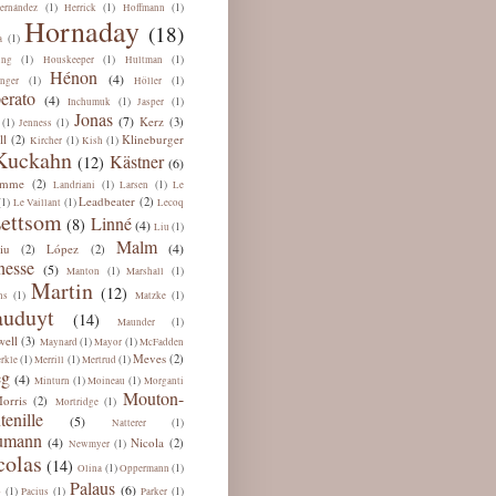
(1)
(1)
(1)
ernández
Herrick
Hoffmann
Hornaday
(18)
(1)
a
(1)
(1)
(1)
ing
Houskeeper
Hultman
Hénon
(4)
(1)
(1)
nger
Höller
erato
(4)
(1)
(1)
Inchumuk
Jasper
Jonas
(7)
Kerz
(3)
(1)
(1)
Jenness
ll
Klineburger
(2)
(1)
(1)
Kircher
Kish
Kuckahn
Kästner
(12)
(6)
omme
(2)
(1)
(1)
Landriani
Larsen
Le
Leadbeater
(2)
(1)
(1)
Le Vaillant
Lecoq
ettsom
Linné
(8)
(4)
(1)
Liu
Malm
(4)
iu
López
(2)
(2)
esse
(5)
(1)
(1)
Manton
Marshall
Martin
(12)
(1)
(1)
ns
Matzke
uduyt
(14)
(1)
Maunder
ell
(3)
(1)
(1)
Maynard
Mayor
McFadden
Meves
(2)
(1)
(1)
(1)
rkle
Merrill
Mertrud
eg
(4)
(1)
(1)
Minturn
Moineau
Morganti
Mouton-
orris
(2)
(1)
Mortridge
tenille
(5)
(1)
Natterer
umann
(4)
Nicola
(2)
(1)
Newmyer
colas
(14)
(1)
(1)
Olina
Oppermann
Palaus
(6)
(1)
(1)
(1)
b
Pacius
Parker