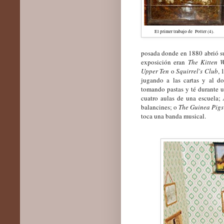
El primer trabajo de Potter (
4
).
posada donde
en 1880 abrió 
exposición
era
n
The Kitten 
Upper Ten
o
Squirrel's Club
,
1
jugando a las cartas y al d
tomando pastas y té durante un
cuatro aulas de una escuela
;
balancines
;
o
The Guinea Pigs
toca una banda musical.