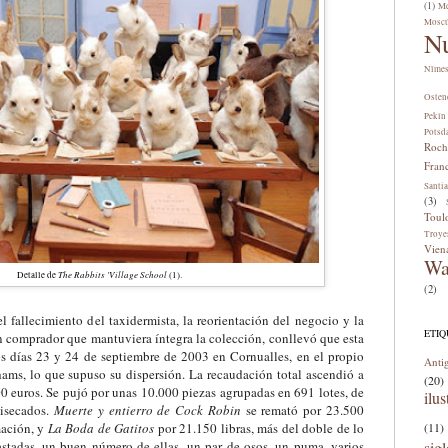
(1)
Me
Mosc
N
Nîme
Osten
Pekín
Potsd
Roch
Fran
Santi
(3)
Toul
Troye
Vien
Wa
The Rabbits 'Village School
Detalle de
(1).
(2)
l fallecimiento del taxidermista, la reorientación del negocio y la
ETI
n comprador que mantuviera íntegra la colección, conllevó que esta
os días 23 y 24 de septiembre de 2003 en Cornualles, en el propio
Anti
hams, lo que supuso su dispersión. La recaudación total ascendió a
(20)
0 euros. S
e
pujó por unas 10.000 piezas
agrupadas en 691 lotes
, de
ilus
disecados.
Muerte y
e
ntierro de Cock Robin
se remató por 23.500
mación, y
La Boda de Gatitos
por 21.150 libras, más del doble de lo
(11)
bastadas, un buen número de ellas,
u
n par de osos, un puma, varios
sig