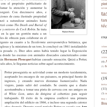
pin
con el propósito publicitario de
 llamar la atención y aumentar la
revis
ta
onsiguió. Con diecinueve años, e
nciones de cuna ilustrado propiedad
ta
nzó a naturalizar animales hasta
té
utizó como
The
D
eath and
B
urial of
e y entierro de Cock Robin
. Se trata
Walter Potter.
a en la que un gorrión mata a un
les de ofrecen para colaborar en el
ETI
migenio en cuanto a la
Taxidermia antropomórfica
británica, que
nglesas y la miniatura de un toro, lo
concluyó
en 1861 instalándolo
Adam
 la posada
. Diez años antes había tenido lugar la Exposición
(22
(3)
a donde las escenas con animales disecados caracterizados como
Alléo
Hermann Ploucquet
mán
habían causado sensación. Quizá a Potter,
A
(4)
séis años, le llegaran noticias sobre aquel acontecimiento.
B
(1)
Potter proseguiría su actividad como un modesto taxidermista,
Bekke
aceptando los encargos de sus paisanos, su principal fuente de
(19
ingresos, y creando nuevos dioramas
humanizad
os
. Nada
viajero,
jamás
salió del condado. Se cuenta que a diario
Bobie
(11)
acostumbraba a tomar una pinta de cerveza con sus amigos en
el
White Lion
, antes de dirigirse al cobertizo para seguir
(3)
B
trabajando. El éxito de la empresa conllevó una primera
Bray
ampliación del edificio en 1866, e incluso una segunda catorce
Bru
Ann
años después. Durante aquel período Potter se casaría con