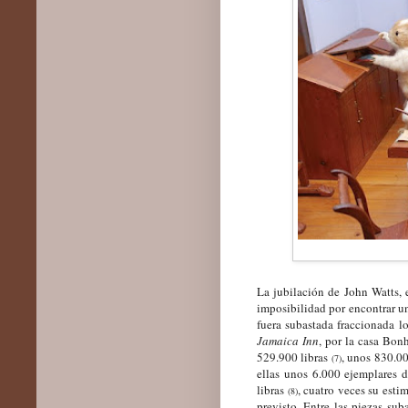
La jubilación de John Watts, e
imposibilidad por encontrar u
fuera subastada fraccionada l
Jamaica Inn
, por la casa Bon
529.900 libras
, unos
830
.00
(
7
)
ellas unos 6.000 ejemplares 
libras
, cuatro veces su esti
(
8
)
previsto. Entre las piezas su