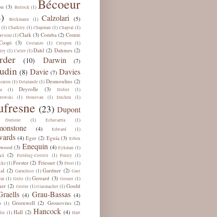
Bécoeur
on
(3)
(1)
Bullock
)
Calzolari
(5)
(1)
Böckmann
(1)
(1)
(1)
(1)
Chalkley
Chapman
Chaptal
Clark
Comba
Comte
(3)
(2)
(1)
avoine
Cospi
(3)
(1)
(1)
Costanzo
Crespon
Dahl
Dahmes
(2)
(2)
(1)
(1)
ley
Cutler
rder
Darwin
(10)
(7)
udin
Davie
Davies
(8)
(7)
Desmoulins
(2)
(1)
(1)
eaton
Delalande
Deyrolle
(3)
(1)
(1)
a
Didier
(1)
(1)
(1)
rowski
Donovan
Duchen
ufresne
(23)
Dupont
(1)
(1)
Durione
Echavarría
onstone
(4)
(1)
Edward
ards
(4)
Eger
Eguía
(2)
(3)
Eiben
Enequin
(4)
lwood
(3)
(1)
Eykman
ci
(2)
(1)
(1)
Fielding-Cottrill
Finley
Forster
Friesser
(2)
(3)
(1)
(1)
cke
Frost
al
Gardner
(2)
(2)
(1)
Garachico
Gast
Gerrard
(3)
(1)
(1)
(1)
ar
Geltz
Gesner
ner
Gould
(2)
(1)
(1)
Gestro
Glasmacher
Graells
Grau-Bassas
(4)
(4)
Greenwell
Gronovius
(2)
(2)
(1)
s
Hancock
(4)
Hall
(2)
(1)
din
Hart