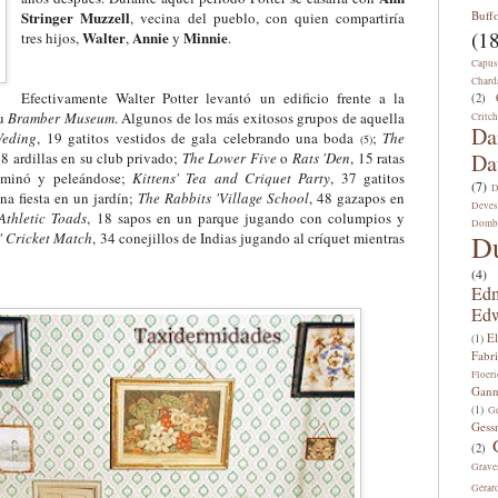
Stringer Muzzell
Buff
, vecina del pueblo, con quien compartiría
(18
Walter
Annie
Minnie
tres hijos,
,
y
.
Capus
Chard
Efectivamente Walter Potter levantó un edificio frente a la
(2)
su
Bramber Museum
. Algun
o
s de los más exitosos grupos de aquella
Critch
Da
Weding
,
19 gatitos vestidos de gala celebrando una boda
;
The
(
5
)
8 ardillas en su club privado
;
The Lower Five
o
Rats 'Den
,
15 ratas
Da
ominó y peleándose
;
Kittens' Tea and Cr
i
quet Party
,
37 gatitos
(7)
D
a fiesta en un jardín
;
The Rabbits 'Village School
,
48 gazapos en
Deves
Athletic Toads
,
18 sapos en un parque jugando con columpios y
Domb
' Cricket Match
,
34 conejillos de Indias jugando al cr
íque
t mientras
D
(4)
Edm
Edw
E
(1)
Fabri
Floeri
Gann
(1)
Ge
Gess
(2)
Grave
Gérar