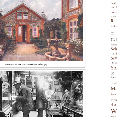
Peale
Pinel
Poor
Pérez
Ric
Roh
(6)
(21
Sante
Sch
(1)
Sev
(3)
S
Potter's Museum
Postal del
de Bramber (3).
So
(2)
Swai
Sánc
Me
Trade
Inge
d'A
W