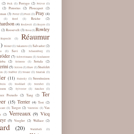
Perrygo
(2)
(2)
(1)
(1)
Peck
Petiver
Pistorius
Ploucquet
(2)
(2)
(2)
Pray
(4)
tman
(3)
(1)
(1)
Potter
Pozzi
Reiche
(2)
(1)
(1)
Reed
hardson
(4)
(1)
(1)
Rockwell
Rogers
Rowley
u
Roosevelt
(2)
(3)
(1)
Rosa
Réaumur
(1)
Ruprecht
)
Salvador
(2)
(1)
(1)
Römer
Sakamoto
Savi
(2)
(1)
(1)
ns
Schaumburg
röder
(7)
(1)
Schwettmann
Scudamore
Seba
Settala
(2)
(2)
(1)
Selmons
erini
(5)
Shufeldt
(1)
(1)
Sexton
Shaw
(1)
(1)
(1)
(1)
im
Slabber
Sloane
Smatlak
ler
(11)
Steenhuizen
(1)
Stainsky
(1)
(1)
(1)
Stein
Stoddard
Streubel
nson
(2)
(1)
(1)
Sylvester
Sánchez
Ter
hez Pozuelo
Tang
(2)
(2)
er
Terrier
(15)
(4)
Tost
(2)
Turgot
Van
(2)
(1)
(1)
scant
Valentini
Verreaux
Vicq
(9)
n
(2)
zyr
(5)
Voegler
Wallace
(2)
(2)
ard
(20)
(1)
Warmbath