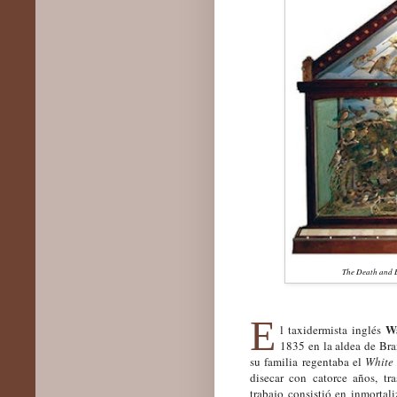
The
D
eath and
E
Wa
l taxidermista inglés
1835 en la aldea de Bra
su familia regentaba el
White 
disecar con catorce años, tr
trabajo consistió en
inmortali