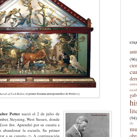
ETIQ
ant
(96)
cie
cu
der
emba
escu
B
urial of Cock Robin
gab
, el primer d
iorama antropomórfico de Potter (1)
hi
lit
lter Potter
nació el 2 de julio de
(94)
mber, Steyning, West Sussex, donde
(5)
Lion Inn
. Aprendió por su
cuenta
a
mu
as abandonar la escuela. Su primer
obr
zar
a su canario
. A
continuación
(
2
)