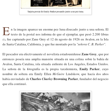
Tarjeta postal de Emily Parker posando junto a un pez luna.
E
n la imagen aparece un enorme pez luna disecado junto a una señora. El
texto de la postal nos informa de que el ejemplar, que pesó 2.200 libras
, fue capturado por Zane Grey el 12 de agosto de 1926 en Avalon, en la Isla
(1)
de Santa Catalina, California, y que fue montado por la
"señora C. B. Parker"
.
Zane Grey
El pescador era efectivamente el novelista estadounidense
, que por
entonces poseía una amplia mansión situada en una colina sobre la bahía de
Avalon, Santa Catalina, isla situada enfrente de Los Angeles, Estados Unidos.
Emily Parker
La señora de la fotografía es la propia taxidermista,
, cuyo
nombre de soltera era Emily Ellen
McGuire
Lindskow, que hacía dos años
Charles
Browning Parker
había enviudado de
Charley
, fundador del negocio
que ella continuó.