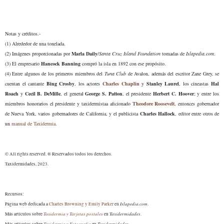
Notas y créditos.-
(1)
Alrededor de una tonelada.
(2)
Imágenes proporcionadas por
Marla Daily
/
Santa Cruz Island Foundation
tomadas de
Islapedia.com
.
(3)
El empresario
Hancock Banning
compró la isla en 1892 con ese propósito.
(4) Entre algunos de los primeros miembros del
Tuna Club
de Avalon, además del escritor Zane Grey, se
cuentan el cantante
Bing Crosby
, los actores
Charles Chaplin
y
Stanley Laurel
, los cineastas
Hal
Roach
y
Cecil B. DeMille
, el general
George S. Patton
, el presidente
Herbert C. Hoover
; y entre los
miembros honorarios el presidente y taxidermistaa aficionado
Theodore Roosevelt
, entonces gobernador
de Nueva York, varios gobernadores de California, y el publicista
Charles Hallock
, editor entre otros de
un
manual de Taxidermia
.
© All rights reserved. ® Reservados todos los derechos.
Taxidermidades, 2023.
Recursos:
Islapedia.com
Página web dedicada a
Charles Browning y Emily Parker
en
.
Taxidermia y Tarjetas postales
Taxidermidades
Más artículos sobre
en
.
Taxidermia y Fotografía
Taxidermidades.