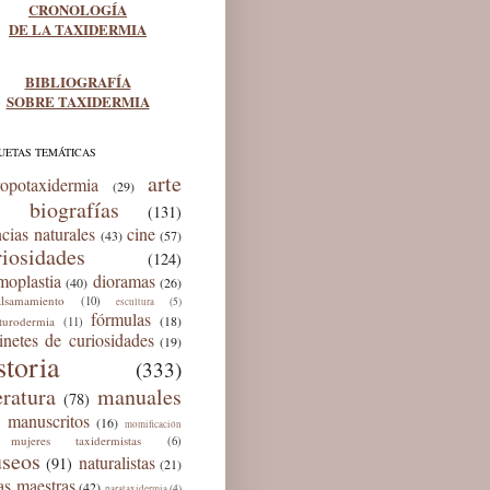
CRONOLOGÍA
DE LA TAXIDERMIA
BIBLIOGRAFÍA
SOBRE TAXIDERMIA
UETAS TEMÁTICAS
arte
ropotaxidermia
(29)
biografías
(131)
ncias naturales
cine
(43)
(57)
riosidades
(124)
moplastia
dioramas
(40)
(26)
lsamamiento
(10)
(5)
escultura
fórmulas
(18)
lturodermia
(11)
inetes de curiosidades
(19)
storia
(333)
eratura
manuales
(78)
manuscritos
(16)
momificación
mujeres taxidermistas
(6)
seos
naturalistas
(91)
(21)
as maestras
(42)
(4)
parataxidermia