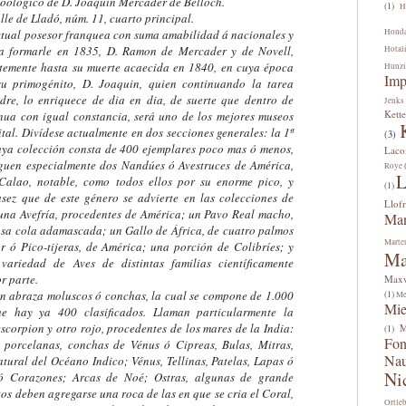
oológico de D. Joaquin Mercader de Belloch.
(1)
H
lle de Lladó, núm. 11, cuarto principal.
ual posesor franquea con suma amabilidad á nacionales y
Hond
 a formarle en 1835, D. Ramon de Mercader y de Novell,
Hotal
emente hasta su muerte acaecida en 1840, en cuya época
Hunzi
Imp
u primogénito, D. Joaquin, quien continuando la tarea
re, lo enriquece de dia en dia, de suerte que dentro de
Jenks
Kette
inua con igual constancia, será uno de los mejores museos
ital. Divídese actualmente en dos secciones generales: la 1ª
(3)
uya colección consta de 400 ejemplares poco mas ó menos,
Lac
inguen especialmente dos Nandúes ó Avestruces de América,
Roye
L
alao, notable, como todos ellos por su enorme pico, y
(1)
asez que de este género se advierte en las colecciones de
Llofr
na Avefría, procedentes de América; un Pavo Real macho,
Man
osa cola adamascada; un Gallo de África, de cuatro palmos
Marte
r ó Pico-tijeras, de América; una porción de Colibríes; y
Ma
variedad de Aves de distintas familias científicamente
r parte.
Maxw
abraza moluscos ó conchas, la cual se compone de 1.000
(1)
Me
Mi
ue hay ya 400 clasificados. Llaman particularmente la
scorpion y otro rojo, procedentes de los mares de la India:
M
(1)
Fon
porcelanas, conchas de Vénus ó Cipreas, Bulas, Mitras,
Na
atural del Océano Indico; Vénus, Tellinas, Patelas, Lapas ó
Ni
ó Corazones; Arcas de Noé; Ostras, algunas de grande
tos deben agregarse una roca de las en que se cria el Coral,
Ortle