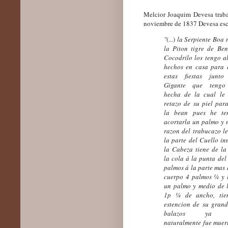
Melcior Joaquim Devesa traba
noviembre de 1837 Devesa esc
"
(...)
la Serpiente Boa
la Piton tigre de Ben
Cocodrilo los tengo a
hechos en casa para 
estas fiestas junt
Gigante que tengo
hecha de la cual le
retazo de su piel par
la bean pues he te
acortarla un palmo y 
razon del trabucazo l
la parte del Cuello i
la Cabeza tiene de la
la cola á la punta de
palmos á la parte mas
cuerpo 4 palmos ¼ y 
un palmo y medio de 
1p ¼ de ancho, tie
estencion de su grand
balazos ya c
naturalmente fue muer