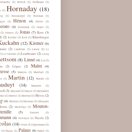
(1)
(1)
(1)
ernández
Herrick
Hoffmann
Hornaday
(18)
(1)
a
(1)
(1)
(1)
ing
Houskeeper
Hultman
Hénon
(4)
(1)
(1)
nger
Höller
erato
(4)
(1)
(1)
Inchumuk
Jasper
Jonas
(7)
Kerz
(3)
(1)
(1)
Jenness
ll
Klineburger
(2)
(1)
(1)
Kircher
Kish
Kuckahn
Kästner
(12)
(6)
omme
(2)
(1)
(1)
Landriani
Larsen
Le
Leadbeater
(2)
(1)
(1)
Le Vaillant
Lecoq
ettsom
Linné
(8)
(4)
(1)
Liu
Malm
(4)
iu
López
(2)
(2)
esse
(5)
(1)
(1)
Manton
Marshall
Martin
(12)
(1)
(1)
ns
Matzke
uduyt
(14)
(1)
Maunder
ell
(3)
(1)
(1)
Maynard
Mayor
McFadden
Meves
(2)
(1)
(1)
(1)
rkle
Merrill
Mertrud
eg
(4)
(1)
(1)
Minturn
Moineau
Morganti
Mouton-
orris
(2)
(1)
Mortridge
tenille
(5)
(1)
Natterer
umann
(4)
Nicola
(2)
(1)
Newmyer
colas
(14)
(1)
(1)
Olina
Oppermann
Palaus
(6)
(1)
(1)
(1)
b
Pacius
Parker