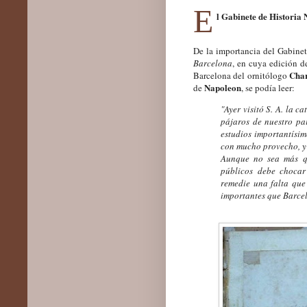
E
l Gabinete de Historia 
De la importancia del Gabinet
Barcelona
, en cuya edición de
Char
Barcelona del ornitólogo
Napoleon
de
, se podía leer:
"Ayer visitó S. A. la c
pájaros de nuestro pa
estudios importantísim
con mucho provecho, y 
Aunque no sea más q
públicos debe chocar 
remedie una falta que
importantes que Barce