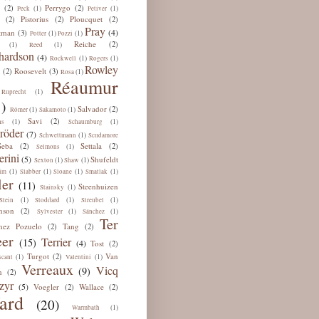
Perrygo
(2)
(2)
(1)
(1)
Peck
Petiver
Pistorius
Ploucquet
(2)
(2)
(2)
Pray
(4)
tman
(3)
(1)
(1)
Potter
Pozzi
Reiche
(2)
(1)
(1)
Reed
hardson
(4)
(1)
(1)
Rockwell
Rogers
Rowley
u
Roosevelt
(2)
(3)
(1)
Rosa
Réaumur
(1)
Ruprecht
)
Salvador
(2)
(1)
(1)
Römer
Sakamoto
Savi
(2)
(1)
(1)
ns
Schaumburg
röder
(7)
(1)
Schwettmann
Scudamore
Seba
Settala
(2)
(2)
(1)
Selmons
erini
(5)
Shufeldt
(1)
(1)
Sexton
Shaw
(1)
(1)
(1)
(1)
im
Slabber
Sloane
Smatlak
ler
(11)
Steenhuizen
(1)
Stainsky
(1)
(1)
(1)
Stein
Stoddard
Streubel
nson
(2)
(1)
(1)
Sylvester
Sánchez
Ter
hez Pozuelo
Tang
(2)
(2)
er
Terrier
(15)
(4)
Tost
(2)
Turgot
Van
(2)
(1)
(1)
scant
Valentini
Verreaux
Vicq
(9)
n
(2)
zyr
(5)
Voegler
Wallace
(2)
(2)
ard
(20)
(1)
Warmbath