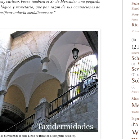
muy curioso. Posee tambien el Sr. de Mercader, una pequeña
Peale
lógico y monetario, que por razon de sus ocupaciones no
Pinel
asificar todavía metódicamente."
Poor
Pérez
Ric
Roh
(6)
(21
Sante
Sch
(1)
Sev
(3)
S
So
(2)
Swai
Sánc
Me
Trade
Inge
d'A
W
lau Mercader de la calle Lledó de Barcelona (fotografía de Enfo).