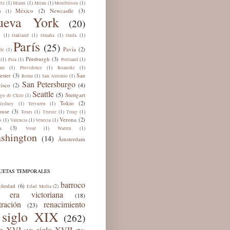
(1)
(1)
(1)
(1)
tz
Miami
Milán
Montbrison
México
Newcastle
(2)
(3)
(1)
ú
ueva York
(20)
(1)
(1)
(1)
(1)
s
Oakland
Omaha
Onda
París
(25)
Pavía
(2)
(1)
de
Pittsburgh
(3)
(1)
(1)
(1)
Pisa
Portland
(1)
(1)
(1)
am
Providence
Roanoke
ester
San
(3)
(1)
(1)
Roma
San Antonio
San Petersburgo
(4)
cisco
(2)
Seattle
(5)
Stuttgart
(1)
ago de Chile
Tokio
(2)
(1)
(1)
Sydney
Tervuren
ouse
(3)
(1)
(1)
(1)
Tours
Trieste
Tring
Verona
(2)
(1)
(1)
(1)
s
Valencia
Venecia
a
(3)
(1)
(1)
Voué
Warren
shington
(14)
Ámsterdam
QUETAS TEMPORALES
barroco
güedad
(6)
(2)
Edad Media
era victoriana
(18)
tración
renacimiento
(23)
siglo XIX
(262)
lo XVI
siglo XVII