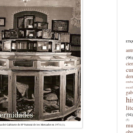
ETIQ
ant
(96)
cie
cu
der
emba
escu
gab
hi
lit
(94)
(5)
mu
na del Gabinete de H
ª
Natural de los Mercader en 1974 (1).
obr