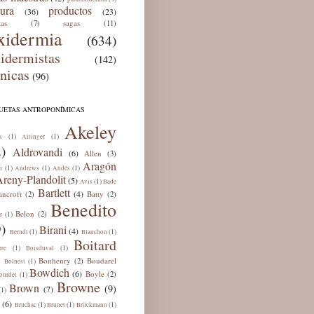
tura
productos
(36)
(23)
tas
sagas
(7)
(11)
xidermia
(634)
xidermistas
(142)
cnicas
(96)
QUETAS ANTROPONÍMICAS
Akeley
(1)
(1)
s
Aitinger
)
Aldrovandi
(6)
Allen
(3)
Aragón
(1)
(1)
(1)
n
Andrews
Andés
reny-Plandolit
(5)
(1)
Avis
Bade
Bartlett
(4)
ancroft
Batty
(2)
(2)
Benedito
Belon
(2)
(1)
r
)
Birani
(4)
(1)
(1)
Berndt
Blanchon
Boitard
(1)
(1)
rre
Boisduval
Bonhenry
Boudarel
(2)
(1)
Bolnest
Bowdich
(6)
Boyle
(2)
(1)
ourdet
Browne
Brown
(9)
(7)
(1)
(6)
(1)
(1)
(1)
Bruchac
Brunet
Brückmann