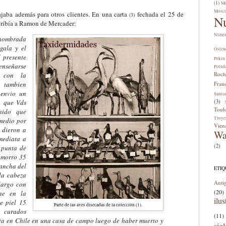
(1)
Me
Mosc
jaba además para otros clientes. En una carta
fechada el 25 de
(3)
N
ribía a Ramon de Mercader:
Nîme
 nombrada
gala y el
Osten
l presente
Pekín
enseñarse
Potsd
Roch
o con la
 tambien
Fran
 envio un
Santi
a que Vds
(3)
Toul
nido que
Troye
medio por
Vien
e dieron a
Wa
nmediata a
(2)
 punta de
l morro 35
 ancha del
ETI
la cabeza
Anti
largo con
(20)
ne en la
ilus
e piel 15
Parte de las aves disecadas de la colección (1).
urados
(11)
ta en Chile en una casa de campo luego de haber muerto y
sig