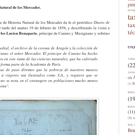
pin
Natural de los Mercader.
revis
ta
e de Historia Natural de los Mercader da fe el periódico
Diario de
ta
 tarde del martes 19 de febrero de 1856, y describiendo la visita a
té
les Lucien Bonaparte
, príncipe de Canino y Musignano y sobrino
ETI
atedral, el archivo de la corona de Aragón y la colección de
isano el señor Mercader. El príncipe de Canino ha hecho
os en este ramo de las ciencias naturales, que ha cultivado
Adam
(22
forma parte de la Academia de París.
ue de paso diremos que la pobreza de nuestros museos
Alléo
á viajeros tan ilustrados como S.A., y requiere que se
A
(4)
 no se nota en el estrangero en poblaciones mucho menos
B
(1)
lona".
Bekke
(19
Bobie
(11)
(3)
B
Bray
Bru