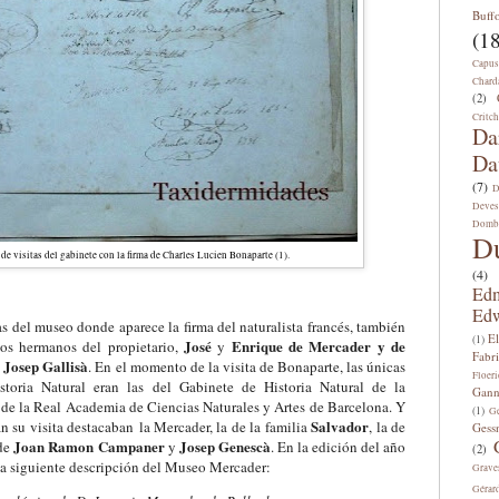
Buff
(18
Capus
Chard
(2)
Critch
Da
Da
(7)
D
Deves
Domb
D
 de visitas del gabinete con la firma de Charles Lucien Bonaparte (1).
(4)
Edm
Edw
as del museo donde aparece la firma del naturalista francés, también
E
(1)
José
Enrique de Mercader y de
 los hermanos del propietario,
y
Fabri
Josep Gallisà
o
. En el momento de la visita de Bonaparte, las únicas
Floeri
storia Natural eran las del Gabinete de Historia Natural de la
Gann
 de la Real Academia de Ciencias Naturales y Artes de Barcelon
a. Y
(1)
Ge
Salvador
an su visita destacaban la Mercader, la de la familia
, la de
Gess
Joan Ramon Campaner
Josep Genescà
 de
y
. En la edición del año
(2)
la siguiente descripción del Museo Mercader:
Grave
Gérar