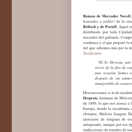
Ramon de Mercader Novell
honrados y nobles"
de la ciu
Belloch y de Portell
. Aquel m
distribuido por toda Cataluñ
iniciador del gabinete. Compr
confianza y el que preparó la 
del que sabemos más por la re
Taxidermia
:
"El Sr. Devessa, uno 
sirvió de la flor de e
una ocasión hemos ob
después de un númer
inmejorable de conserv
Desconocemos si la de taxide
Desprats
, hermano de Melcior
de 1800, lo que nos acerca a l
Europa, donde la taxidermia e
obstante, Melcior Joaquin D
ejerciente de ninguna de esa
antepasado, aunque por esa ép
traducciones de tratados de ta