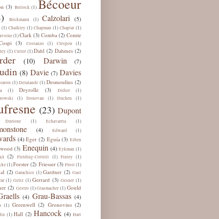
Bécoeur
on
(3)
(1)
Bullock
)
Calzolari
(5)
(1)
Böckmann
(1)
(1)
(1)
(1)
Chalkley
Chapman
Chaptal
Clark
Comba
Comte
(3)
(2)
(1)
avoine
Cospi
(3)
(1)
(1)
Costanzo
Crespon
Dahl
Dahmes
(2)
(2)
(1)
(1)
ley
Cutler
rder
Darwin
(10)
(7)
udin
Davie
Davies
(8)
(7)
Desmoulins
(2)
(1)
(1)
eaton
Delalande
Deyrolle
(3)
(1)
(1)
a
Didier
(1)
(1)
(1)
rowski
Donovan
Duchen
ufresne
(23)
Dupont
(1)
(1)
Durione
Echavarría
onstone
(4)
(1)
Edward
ards
(4)
Eger
Eguía
(2)
(3)
Eiben
Enequin
(4)
lwood
(3)
(1)
Eykman
ci
(2)
(1)
(1)
Fielding-Cottrill
Finley
Forster
Friesser
(2)
(3)
(1)
(1)
cke
Frost
al
Gardner
(2)
(2)
(1)
Garachico
Gast
Gerrard
(3)
(1)
(1)
(1)
ar
Geltz
Gesner
ner
Gould
(2)
(1)
(1)
Gestro
Glasmacher
Graells
Grau-Bassas
(4)
(4)
Greenwell
Gronovius
(2)
(2)
(1)
s
Hancock
(4)
Hall
(2)
(1)
din
Hart