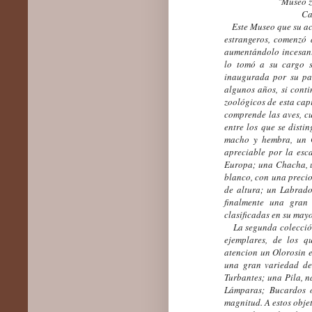
"Museo z
Ca
Este Museo que su act
estrangeros, comenzó
aumentándolo incesant
lo tomó a su cargo s
inaugurada por su pad
algunos años, si cont
zoológicos de esta cap
comprende las aves, c
entre los que se dist
macho y hembra, un C
apreciable por la esc
Europa; una Chacha, u
blanco, con una preci
de altura; un Labrado
finalmente una gran 
clasificadas en su mayo
La segunda colección 
ejemplares, de los q
atencion un Olorosin e
una gran variedad de 
Turbantes; una Pila, n
Lámparas; Bucardos 
magnitud. A estos obje