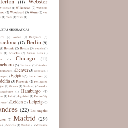
terton
Webster
(11)
Williamson
(2)
(1)
Wilkinson
Wohlbold
ood
Woodward
Worm
(2)
(3)
(2)
von
(1)
(1)
(1)
ns
Éloffe
Évans
UETAS GEOGRÁFICAS
rra
Banyoles
(2)
(3)
(1)
Avalon
rcelona
Berlín
(17)
(9)
Bolonia
Boston
(2)
(3)
(1)
(1)
Boulder
Bruselas
(2)
(1)
(1)
es
Buenos Aires
Chicago
(11)
(1)
os
nchorro
(5)
(1)
Cincinnati
Columbus
Denver
(5)
(1)
(1)
penhague
Douglas
Egipto
(6)
Estocolmo
(2)
(1)
burgo
delfia
(5)
Florencia
(2)
Fort Benton
(1)
(1)
(1)
jian
Giessen
Ginebra
Gmunden
Hamburgo
(4)
(1)
Gotemburgo
(1)
(1)
(1)
ton
India
Ingolstadt
Kansas City
Leiden
Leipzig
(5)
(6)
(1)
 Plata
ondres
(22)
Los Ángeles
Madrid
(29)
Lyon
(3)
(1)
(1)
(1)
ua
Marsella
Marshall
Melbourne