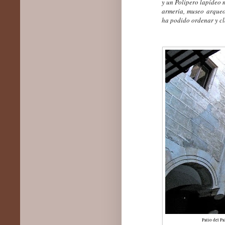
y un Polipero lapídeo 
armería, museo arqueo
ha podido ordenar y cl
Patio del Pa