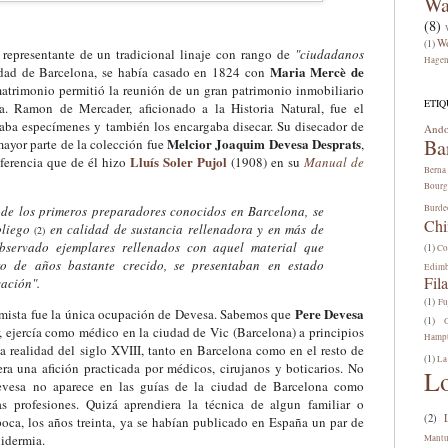
Wa
(8)
W
(1)
, representante de un tradicional linaje con rango de
"ciudadanos
Hage
Maria Mercè de
dad de Barcelona, se había casado en 1824 con
atrimonio permitió la reunión de un gran patrimonio inmobiliario
ETIQ
a. Ramon de Mercader, aficionado a la Historia Natural, fue el
aba especímenes y también los encargaba disecar. Su disecador de
Ando
Melcior Joaquim Devesa Desprats
Ba
mayor parte de la colección fue
,
Lluís Soler Pujol
ferencia que de él hizo
(1908) en su
Manual de
Berna
Bourg
de los primeros preparadores conocidos en Barcelona, se
Burde
Chi
spliego
en calidad de sustancia rellenadora y en más de
(2)
servado ejemplares rellenados con aquel material que
(1)
Co
o de años bastante crecido, se presentaban en estado
Edim
Fila
ación".
(1)
Fu
Pere Devesa
rmista fue la única ocupación de Devesa. Sabemos que
(1)
, ejercía como médico en la ciudad de Vic (Barcelona) a principios
Hamp
a realidad del siglo XVIII, tanto en Barcelona como en el resto de
(1)
La
ra una afición practicada por médicos, cirujanos y boticarios. No
L
evesa no aparece en las guías de la ciudad de Barcelona como
s profesiones.
Quizá aprendiera la técnica de algun familiar o
(2)
oca, los años treinta, ya se habían publicado en España un par de
xidermia.
Mant