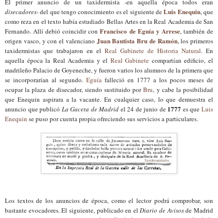
El primer anuncio de un taxidermista -en aquella época todos eran
Luis Enequin
disecadores
- del que tengo conocimiento es el siguiente de
, que
como reza en el texto había estudiado Bellas Artes en la Real Academia de San
Francisco de Eguía y Arrese
Fernando. Allí debió coincidir con
, también de
Juan Bautista Bru de Ramón
origen vasco, y con el valenciano
, los primeros
taxidermistas que trabajaron en el
Real Gabinete de Historia Natural
.
En
aquella época la Real Academia y
el
Real Gabinete
compartían edificio, el
madrileño Palacio de Goyeneche, y fueron varios los alumnos de la primera que
se incorporarían al segundo.
Eguía
falleció en 1777 a los pocos meses de
ocupar la plaza de disecador, siendo sustituido por
Bru
, y cabe la posibilidad
que Enequin aspirara a la vacante. En cualquier caso, lo que demuestra el
1777
anuncio que publicó
La Gaceta de Madrid
el 24 de junio de
es que
Luis
Enequin
se puso por cuenta propia ofreciendo sus servicios a particulares.
Los textos de los anuncios de época, como el lector podrá comprobar, son
bastante evocadores. El siguiente, publicado en el
Diario de Avisos
de Madrid