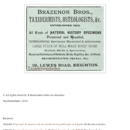
© All rights reserved. ® Reservados todos los derechos.
Taxidermidades, 2019.
Recursos:
El primer de anuncio de un taxidermista publicado en España
Taxidermidades
Artículo
en
.
Los taxidermistas privados de Madrid durante el siglo XIX
Taxidermidades
Artículo
en
.