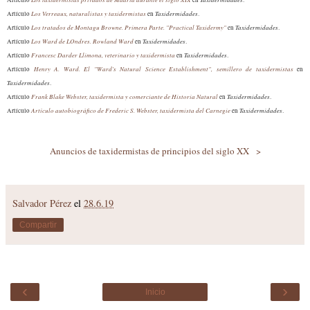
Los Verreaux, naturalistas y taxidermistas
Taxidermidades
Artículo
en
.
Los tratados de Montagu Browne. Primera Parte. "Practical Taxidermy"
Taxidermidades
Artículo
en
.
Los Ward de LOndres. Rowland Ward
Taxidermidades
Artículo
en
.
Francesc Darder Llimona, veterinario y taxidermista
Taxidermidades
Artículo
en
.
Henry A. Ward. El "Ward's Natural Science Establishment", semillero de taxidermistas
Artículo
en
Taxidermidades
.
Frank Blake Webster, taxidermista y comerciante de Historia Natural
Taxidermidades
Artículo
en
.
Artículo autobiográfico de Frederic S. Webster, taxidermista del Carnegie
Taxidermidades
Artículo
en
.
Anuncios de taxidermistas de principios del siglo XX >
Salvador Pérez
el
28.6.19
Compartir
‹
›
Inicio