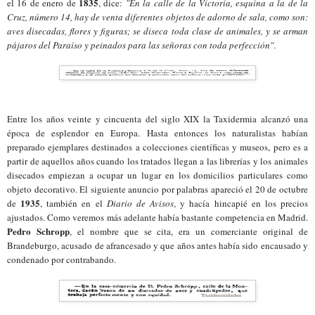
1835
el 16 de enero de
, dice:
"En la calle de la Victoria, esquina a la de la
Cruz, número 14, hay de venta diferentes objetos de adorno de sala, como son:
aves disecadas, flores y figuras; se diseca toda clase de animales, y se arman
pájaros del Paraíso y peinados para las señoras con toda perfección"
.
Entre los años veinte y cincuenta del siglo XIX la Taxidermia alcanzó una
época de esplendor en Europa. Hasta entonces los naturalistas habían
preparado ejemplares destinados a colecciones científicas y museos, pero es a
partir de aquellos años cuando los tratados llegan a las librerías y los animales
disecados empiezan a ocupar un lugar en los domicilios particulares como
objeto decorativo. El siguiente anuncio por palabras apareció el 20 de octubre
1935
de
, también en el
Diario de Avisos
, y hacía hincapié en los precios
ajustados. Como veremos más adelante había bastante competencia en Madrid.
Pedro Schropp
, el nombre que se cita, era un comerciante original de
Brandeburgo, acusado de afrancesado y que años antes había sido encausado y
condenado por contrabando.