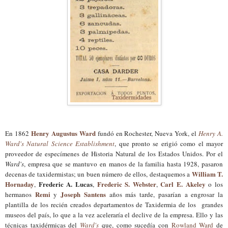
Henry Augustus Ward
En 1862
fundó en Rochester, Nueva York, el
Henry A.
Ward's Natural Science Establishment
, que pronto se erigió como el mayor
proveedor de especímenes de Historia Natural de los Estados Unidos. Por el
Ward's
, empresa que se mantuvo en manos de la familia hasta 1928, pasaron
William T.
decenas de taxidermistas
; un buen número de ellos,
destaquemos a
Hornaday
Frederic A. Lucas
Frederic S. Webster
Carl E. Akeley
,
,
,
o los
Remi
Joseph Santens
hermanos
y
años más tarde, pasarían a engrosar la
plantilla de los recién creados departamentos de Taxidermia de los grandes
museos del país, lo que a la vez aceleraría el declive de la empresa. Ello y l
as
técnicas taxidérmicas del
Ward's
que, como sucedía con
Rowland Ward
de